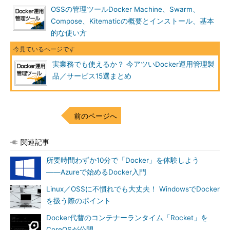
OSSの管理ツールDocker Machine、Swarm、
Compose、Kitematicの概要とインストール、基本
的な使い方
AWS Elastic Beanstalk
実業務でも使えるか？ 今アツいDocker運用管理製
AWSのサービスの一つで、Javaや.NET、PHP、Node.js、
品／サービス15選まとめ
Python、Ruby、Go、そしてDockerを使用して開発されたWeb
アプリやサービスを、Webサーバーでデプロイおよびスケーリン
グするためのPaaSです。AWSの各種サービスを利用しながら、
前のページへ
Docker環境の構築、運用を一貫して行えます。
想定ターゲットは開発者／プログラマーであり、ECSと比べる
関連記事
とDockerコンテナーの多重化機能や複数のタスクを1インスタン
所要時間わずか10分で「Docker」を体験しよう
ス上で動かす機能がないので、単一アプリを負荷分散する構成と
――Azureで始めるDocker入門
なるでしょう。
Linux／OSSに不慣れでも大丈夫！ WindowsでDocker
Google Container Engine（略称：GKE。Google Compute
を扱う際のポイント
Engineの略称がGCEなので）
Docker代替のコンテナーランタイム「Rocket」を
グーグルが提供するGCPのサービスの一つでDockerオーケス
CoreOSが公開