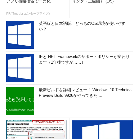
アプリ横断検索で一元化
リング（上級編） (1/5)
PR(ITmedia エンタープライズ)
英語版と日本語版、どっちのOS環境が使いやす
い？
IEと.NET Frameworkのサポートポリシーが変わり
Shipyard
ます（1年後ですが……）
Dockerコンテナーを監視・管理するOSSツールです。リモー
トのDockerコンテナーを監視できます。認証機能やコンテナー
のクラスタリング機能があり、Docker運用環境の整備に向いて
最新ビルドを詳細レビュー！ Windows 10 Technical
います。
Preview Build 9926がやってきた ...
想定ターゲットはITアーキテクト、開発者／プログラマーとい
えるでしょう。
Seagull