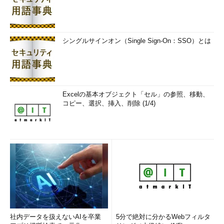
シングルサインオン（Single Sign-On：SSO）とは
Excelの基本オブジェクト「セル」の参照、移動、
コピー、選択、挿入、削除 (1/4)
cAdvisor
グーグルが主体で開発されているDockerホストとコンテナー
を監視するOSSツール。ローカルのDockerホストとコンテナー
のみが監視対象です。
想定ターゲットはITアーキテクト、開発者／プログラマーとい
えるでしょう。
Shipyard
社内データを扱えないAIを卒業
5分で絶対に分かるWebフィルタ