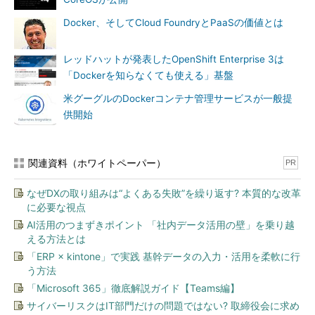
トレーションツールのSaaSです。GCPの各種サービスを利用し
Docker、そしてCloud FoundryとPaaSの価値とは
ながら、Docker環境の構築、運用を一貫して行います。
SaaSであるため、利用が容易で小規模環境でも利用可能です
レッドハットが発表したOpenShift Enterprise 3は
が、複雑なコンテナー構成に対応しています。GCPの他のサービ
「Dockerを知らなくても使える」基盤
スで設定する必要がある機能もあります。
米グーグルのDockerコンテナ管理サービスが一般提
供開始
想定ターゲットはITアーキテクトといえるでしょう。
Kubernetes
関連資料（ホワイトペーパー）
PR
なぜDXの取り組みは“よくある失敗”を繰り返す? 本質的な改革
に必要な視点
AI活用のつまずきポイント 「社内データ活用の壁」を乗り越
える方法とは
「ERP × kintone」で実践 基幹データの入力・活用を柔軟に行
う方法
「Microsoft 365」徹底解説ガイド【Teams編】
Kubernetes
サイバーリスクはIT部門だけの問題ではない? 取締役会に求め