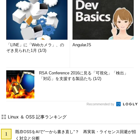
筆者紹介
澤井健
富山県出身。株式会社NTTデータに入社後、PostgresForestや
「LINE」に「Webカメラ」、の
AngularJS
Hinemosの開発、保守、導入支援に携わり、今はHinemosのク
ぞき見られた1月 (1/3)
ラウドへの普及展開を進めている。休日は仕事を離れ、宝塚観
劇のため日比谷や兵庫に訪れるなど趣味を満喫している。
RSA Conference 2016に見る「可視化」「検出」
執筆履歴
「対応」を支援する製品たち (1/2)
Software Design plusシリーズ『Hinemos 統合管理［実践］入
門』
（共著：技術評論社）
Recommended by
Linux ＆ OSS 記事ランキング
既存OSSをAIで“一から書き直し”？ 再実装・ライセンス回避が招
く対立と分断