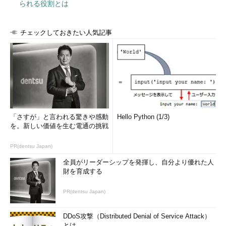
られる役割とは
グーグルが提供するDockerコンテナー管理のオープンソース
フレームワーク。GKEで利用されている機能をOSS（オープンソ
ースソフトウエア）で公開したものです。
チェックしておきたい人気記事
下記、flannelを使うことによって複数ホスト間のDockerクラ
スター環境を構築できます。インストール方法や設定が複雑でバ
ージョン間の違いが大きいため、構築するのに手間が掛かりま
す。
想定ターゲットはITアーキテクトであり、GKEのコアコンポー
「さすが」と言われる驚きや感動
Hello Python (1/3)
ネント以外にも単独でプライベートクラウドを組み上げる場合で
を。新しい価値を生む電通の挑戦
も利用できます。
PR(dentsu Japan)
flannel
全員がリーダーシップを発揮し、自分より優れた人
財を育成する
PR(dentsu Japan)
DDoS攻撃（Distributed Denial of Service Attack）
とは