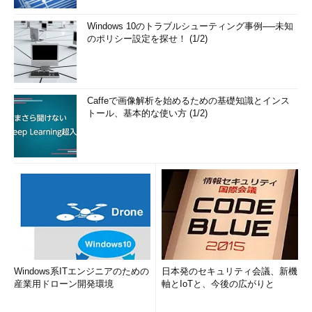
Windows 10のトラブルシューティング事例──未知
想定ターゲットはITアーキテクト、開発者／プログラマーとい
のポリシー設定を探せ！ (1/2)
えるでしょう。
New Relic
Caffeで画像解析を始めるための基礎知識とインス
トール、基本的な使い方 (1/2)
New Relic
New Relic社が提供するシステム監視機能のSaaSで、Docker
も対象としています。監視対象のDockerホストにエージェント
Windows系ITエンジニアのための
日本発のセキュリティ会議、新機
産業用ドローン開発環境
軸とIoTと、今後の広がりと
を配置して使います。Datadogと異なり、エージェントのインス
トールのみでホストとDockerコンテナーの両方の監視が可能で