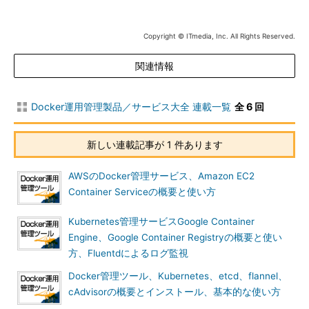
Amazon EC2 Container Service（ECS）
Copyright © ITmedia, Inc. All Rights Reserved.
AWSのサービスの一つでDockerオーケストレーションツール
関連情報
を提供するSaaSです。AWSの各種サービスを利用しながら、
Docker環境の構築、運用を一貫して行えます。
Docker運用管理製品／サービス大全 連載一覧
全 6 回
SaaSであるため、利用が容易で小規模環境でも利用可能です
が、複雑なコンテナー構成にも対応し、オートスケールも可能な
ので大規模環境でも利用可能です。オートスケールや監視につい
新しい連載記事が 1 件あります
ては、AWSの他のサービスで設定する必要があります。
AWSのDocker管理サービス、Amazon EC2
想定ターゲットはITアーキテクトであり、AWS Elastic
Container Serviceの概要と使い方
Beanstalkより汎用的な構成を組む場合に向いています。
Kubernetes管理サービスGoogle Container
AWS Elastic Beanstalk
Engine、Google Container Registryの概要と使い
方、Fluentdによるログ監視
Docker管理ツール、Kubernetes、etcd、flannel、
cAdvisorの概要とインストール、基本的な使い方