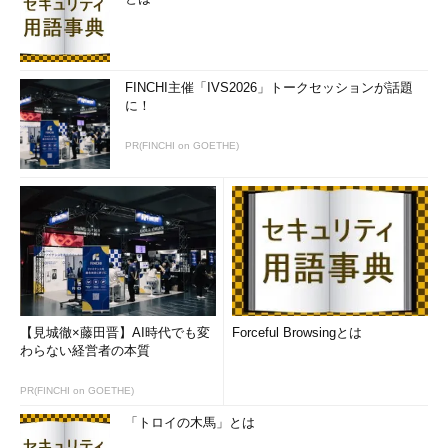
FINCHI主催「IVS2026」トークセッションが話題
に！
PR(FINCHI on GOETHE)
flannel
複数ホスト間でのDocker Engine（Dockerの本体）の連携を行
うためのネットワークツールです。オープンソースプロジェクト
であるCoreOSが提供しています。想定ターゲットはITアーキテ
クトであり、単独で利用するには、やや困難なツールといえるで
しょう。
【見城徹×藤田晋】AI時代でも変
Forceful Browsingとは
わらない経営者の本質
cAdvisor
PR(FINCHI on GOETHE)
「トロイの木馬」とは