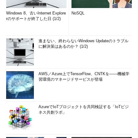
Windows 8、古いInternet Explore
横軸：機能範囲（部分的≒狭い ～ 総合的≒広い）縦軸：展開
NoSQL
rのサポートが終了した日 (1/2)
戦略（プロダクト志向 ～ サービス志向）
次回からは、一覧で紹介した各製品／サービスについて、機能
概要や使い方をもう少し詳細に紹介していきますので、お楽しみ
進まない、終わらないWindows Updateのトラブル
に。
に解決策はあるのか？ (1/2)
特集：Docker運用管理製品／サービス大全
数多く台頭しているDockerの運用管理に関する製品／サービ
AWS／Azure上でTensorFlow、CNTKを――機械学
習環境のマネージドサービスが登場
スの特長、使い方を徹底解説する特集。
AzureでIoTプロジェクトを共同検証する「IoTビジ
ネス共創ラボ」
特集：
Docker運用管理製品／サービス
大全