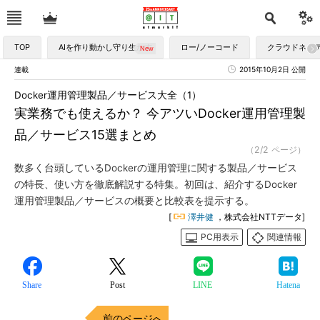
TOP
AIを作り動かし守り生かす
ロー/ノーコード
クラウドネイ
連載
2015年10月2日 公開
Docker運用管理製品／サービス大全（1）
実業務でも使えるか？ 今アツいDocker運用管理製
品／サービス15選まとめ
（2/2 ページ）
数多く台頭しているDockerの運用管理に関する製品／サービス
の特長、使い方を徹底解説する特集。初回は、紹介するDocker
運用管理製品／サービスの概要と比較表を提示する。
[
澤井健
，株式会社NTTデータ]
PC用表示
関連情報
Share
Post
LINE
Hatena
前のページへ