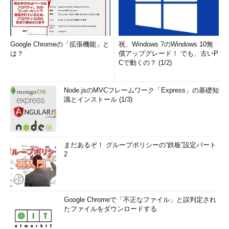
Google Chromeの「拡張機能」と
祝、Windows 7のWindows 10無
は？
償アップグレード！ でも、古いP
Cで動くの？ (1/2)
Seagull
Node.jsのMVCフレームワーク「Express」の基礎知
識とインストール (1/3)
Dockerコンテナーを監視・管理するOSSツールです。
Shipyard同様、リモートのDockerコンテナーを監視できます。
SeagullはShipyardとは違いローカルのDocker Engineにリモート
アクセス設定を行わずに管理することが可能で、コンテナー一覧
まだあるぞ！ グループポリシーの“鉄板”設定パート
のフィルタリング機能を備えています。
2
想定ターゲットはITアーキテクト、開発者／プログラマーとい
えるでしょう。
Google Chromeで「不正なファイル」と誤判定され
Panamax
たファイルをダウンロードする