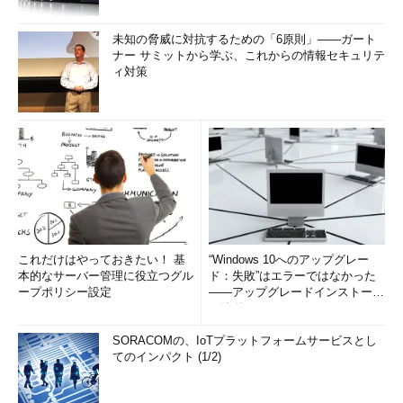
Datadog
未知の脅威に対抗するための「6原則」――ガート
ナー サミットから学ぶ、これからの情報セキュリテ
ィ対策
Datadog
Datadog社が提供するシステム監視機能のSaaSで、Dockerも
対象としています。監視対象のDockerホストにエージェント、
これだけはやっておきたい！ 基
“Windows 10へのアップグレー
本的なサーバー管理に役立つグル
ド：失敗”はエラーではなかった
エージェントコンテナーを配置して使います。
ープポリシー設定
――アップグレードインストール
の簡単まとめ (1/3...
類似サービスとして下記New Relicがありますが、Datadogが
コンテナーのメモリのページフォルトなどの詳細な監視ができる
SORACOMの、IoTプラットフォームサービスとし
てのインパクト (1/2)
のに対して、New Relicは使用メモリのみ監視します。また、
Datadogがコンテナーのディスクを監視できるのに対して、New
Relicはディスクの監視ができません。