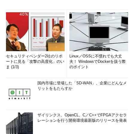
セキュリティベンダー2社のリポ
Linux／OSSに不慣れでも大丈
ートに見る「攻撃の高度化」のい
夫！ WindowsでDockerを扱う際
Panamax
ま (1/3)
のポイント
CenturyLink社が提供する、Dockerコンテナーを監視・管理す
国内市場に登場した「SD-WAN」、企業にどんなメ
るOSSツールです。Shipyard同様、リモートのDockerコンテナ
リットをもたらすか
ーを監視できます。PanamaxはShipyardとは違いコンテナーの
グルーピング機能（単一ホスト）を備え、GUIが使いやすいとい
う特長があります。
ザイリンクス、OpenCL、C／C++でFPGAアクセラ
想定ターゲットはITアーキテクト、開発者／プログラマーとい
レーションを行う開発環境最新版のリリースを発表
えるでしょう。