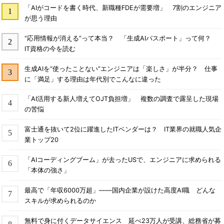
「AIがコードを書く時代、新職種FDEが需要増」 7割のエンジニア
が思う理由
“応用情報が消える”って本当？ 「生成AIパスポート」って何？
IT資格の今を読む
生成AIを“使ったことない”エンジニアは「楽しさ」が半分？ 仕事
に「満足」する理由は年代別でこんなに違った
「AI活用する新人増えてOJT負担増」 複数の調査で露呈した現場
の苦悩
富士通を抜いて2位に躍進したITベンダーは？ IT業界の就職人気企
業トップ20
「AIコーディングブーム」が去ったUSで、エンジニアに求められる
「本体の強さ」
最高で「年収6000万超」――国内企業が設けた高度AI職 どんな
スキルが求められるのか
無料で身に付くデータサイエンス 延べ23万人が受講、総務省が募