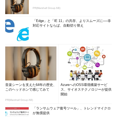
PR(Marshall Group AB)
「Edge」と「IE 11」の共存、よりスムーズに──非
対応サイトならば、自動切り替え
音楽シーンを支えた64年の歴史、
AzureへのOSS環境構築サービ
このヘッドホンで感じてみて
ス、サイオステクノロジーが提供
開始
PR(Marshall Group AB)
「ランサムウェア復号ツール」、トレンドマイクロ
が無償提供