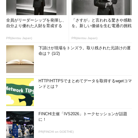
全員がリーダーシップを発揮し、
「さすが」と言われる驚きや感動
自分より優れた人財を育成する
を。新しい価値を生む電通の挑戦
PR(dentsu Japan)
PR(dentsu Japan)
下請けが現場をトンズラ。取り残された元請けの運
命は？ (1/2)
HTTP/HTTPSでまとめてデータを取得するwgetコマ
ンドとは？
FINCHI主催「IVS2026」トークセッションが話題
に！
PR(FINCHI on GOETHE)