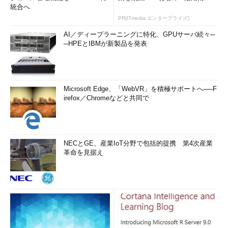
統合へ
PR(ITmedia エンタープライズ)
AI／ディープラーニングに特化、GPUサーバ続々─
─HPEとIBMが新製品を発表
Microsoft Edge、「WebVR」を積極サポートへ──F
irefox／Chromeなどと共同で
NECとGE、産業IoT分野で包括的提携 第4次産業
革命を見据え