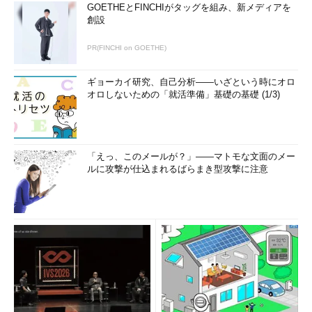
GOETHEとFINCHIがタッグを組み、新メディアを
創設
PR(FINCHI on GOETHE)
ギョーカイ研究、自己分析――いざという時にオロ
オロしないための「就活準備」基礎の基礎 (1/3)
「えっ、このメールが？」――マトモな文面のメー
ルに攻撃が仕込まれるばらまき型攻撃に注意