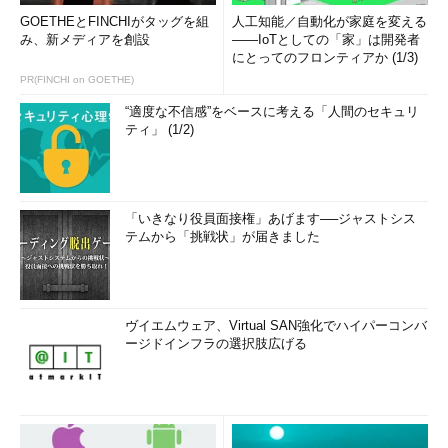
GOETHEとFINCHIがタッグを組
人工知能／自動化が家庭を変える
み、新メディアを創設
――IoTとしての「家」は開発者
にとってのフロンティアか (1/3)
PR(FINCHI on GOETHE)
“適度な不信感”をベースに考える「人間のセキュリ
ティ」 (1/2)
「いきなり役員面接権」あげます──ジャストシス
テムから「挑戦状」が届きました
ヴイエムウェア、Virtual SAN強化でハイパーコンバ
ージドインフラの選択肢広げる