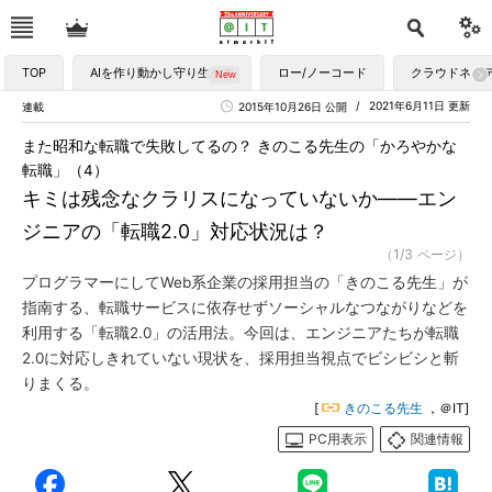
TOP
AIを作り動かし守り生かす
ロー/ノーコード
クラウドネイ
2021年6月11日 更新
連載
2015年10月26日 公開
また昭和な転職で失敗してるの？ きのこる先生の「かろやかな
転職」（4）
キミは残念なクラリスになっていないか――エン
ジニアの「転職2.0」対応状況は？
（1/3 ページ）
プログラマーにしてWeb系企業の採用担当の「きのこる先生」が
指南する、転職サービスに依存せずソーシャルなつながりなどを
利用する「転職2.0」の活用法。今回は、エンジニアたちが転職
2.0に対応しきれていない現状を、採用担当視点でビシビシと斬
りまくる。
[
きのこる先生
，＠IT]
PC用表示
関連情報