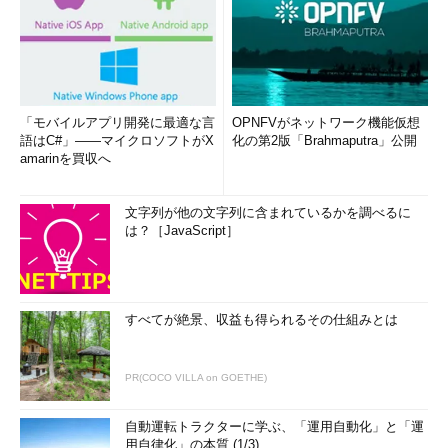
「モバイルアプリ開発に最適な言
OPNFVがネットワーク機能仮想
語はC#」――マイクロソフトがX
化の第2版「Brahmaputra」公開
amarinを買収へ
文字列が他の文字列に含まれているかを調べるに
は？［JavaScript］
すべてが絶景、収益も得られるその仕組みとは
PR(COCO VILLA on GOETHE)
自動運転トラクターに学ぶ、「運用自動化」と「運
用自律化」の本質 (1/3)