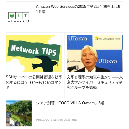
Amazon Web Servicesの2015年第2四半期売上は8
1％増
SSHサーバーの公開鍵管理を効率
文系と理系の知恵を生かす――東
化するには？ ssh-keyscanコマン
京大学がサイバーセキュリティ研
ド
究グループを始動
シェア別荘「COCO VILLA Owners」3選
PR(COCO VILLA on GOETHE)