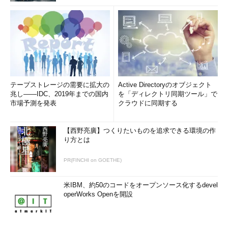
テープストレージの需要に拡大の
Active Directoryのオブジェクト
兆し――IDC、2019年までの国内
を「ディレクトリ同期ツール」で
市場予測を発表
クラウドに同期する
【西野亮廣】つくりたいものを追求できる環境の作
り方とは
PR(FINCHI on GOETHE)
米IBM、約50のコードをオープンソース化するdevel
operWorks Openを開設