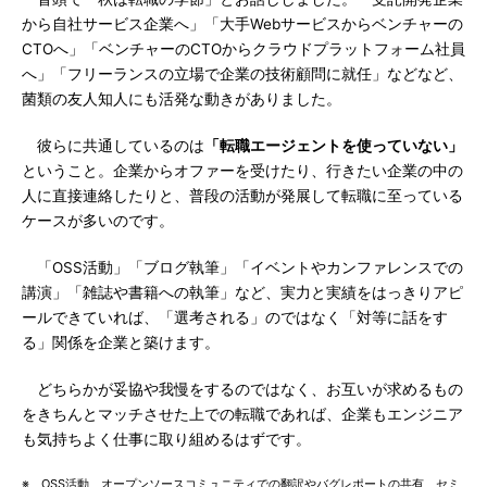
から自社サービス企業へ」「大手Webサービスからベンチャーの
CTOへ」「ベンチャーのCTOからクラウドプラットフォーム社員
へ」「フリーランスの立場で企業の技術顧問に就任」などなど、
菌類の友人知人にも活発な動きがありました。
彼らに共通しているのは
「転職エージェントを使っていない」
ということ。企業からオファーを受けたり、行きたい企業の中の
人に直接連絡したりと、普段の活動が発展して転職に至っている
ケースが多いのです。
「OSS活動」「ブログ執筆」「イベントやカンファレンスでの
講演」「雑誌や書籍への執筆」など、実力と実績をはっきりアピ
ールできていれば、「選考される」のではなく「対等に話をす
る」関係を企業と築けます。
どちらかが妥協や我慢をするのではなく、お互いが求めるもの
をきちんとマッチさせた上での転職であれば、企業もエンジニア
も気持ちよく仕事に取り組めるはずです。
※ OSS活動 オープンソースコミュニティでの翻訳やバグレポートの共有、セミ