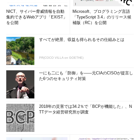
NICT、サイバー脅威情報を自動
Microsoft、プログラミング言語
集約できるWebアプリ「EXIST」
「TypeScript 3.4」のリリース候
を公開
補版（RC）を公開
すべてが絶景、収益も得られるその仕組みとは
PR(COCO VILLA on GOETHE)
一にも二にも「防御」を――元CIAのCISOが提言し
た6つのセキュリティ対策
2018年の災害では34.2％で「BCPが機能した」、N
TTデータ経営研究所が調査