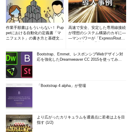
作業手順書はもういらない！ Pup
高速で安全、安定した専用線接続
petにおける自動化の定義書「マ
が理想のシステム構築のカギに―
ニフェスト」の書き方と基礎文法
―マンパワーが「ExpressRout
まとめ (1/5)
e」を導入した理由
Bootstrap、Emmet、レスポンシブWebデザイン対
応を強化したDreamweaver CC 2015を使ってみ...
「Bootstrap 4 alpha」が登場
より広がったカリキュラムを通過点に若者は上を目
指す (1/2)