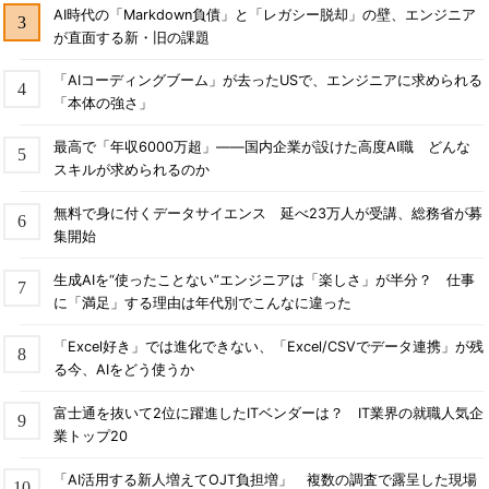
AI時代の「Markdown負債」と「レガシー脱却」の壁、エンジニア
が直面する新・旧の課題
「AIコーディングブーム」が去ったUSで、エンジニアに求められる
「本体の強さ」
最高で「年収6000万超」――国内企業が設けた高度AI職 どんな
スキルが求められるのか
無料で身に付くデータサイエンス 延べ23万人が受講、総務省が募
集開始
生成AIを“使ったことない”エンジニアは「楽しさ」が半分？ 仕事
に「満足」する理由は年代別でこんなに違った
「Excel好き」では進化できない、「Excel/CSVでデータ連携」が残
る今、AIをどう使うか
富士通を抜いて2位に躍進したITベンダーは？ IT業界の就職人気企
業トップ20
「AI活用する新人増えてOJT負担増」 複数の調査で露呈した現場