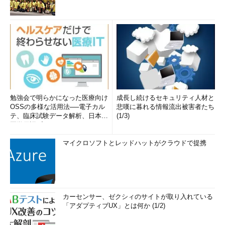
勉強会で明らかになった医療向け
成長し続けるセキュリティ人材と
OSSの多様な活用法──電子カル
悲嘆に暮れる情報流出被害者たち
テ、臨床試験データ解析、日本語
(1/3)
医学用語プラットフォーム、画...
マイクロソフトとレッドハットがクラウドで提携
カーセンサー、ゼクシィのサイトが取り入れている
「アダプティブUX」とは何か (1/2)