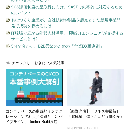
SCS評価制度の星取得に向け、SASEで効率的に対応するため
のポイント
ものづくり企業が、自社技術や製品を起点とした新規事業開
発で成功を収めるには
IT現場で広がる外部人材活用、“即戦力エンジニア”が支援する
サービスとは?
5分で分かる、B2B営業のための「営業DX推進術」
チェックしておきたい人気記事
コンテナベースの継続的インテグ
【西野亮廣】ビジネス書最新刊
レーションの利点／課題と、CIパ
『北極星 僕たちはどう働くか』
イプライン、Docker Build高速化
のコツ (1/2...
PR(FINCHI on GOETHE)