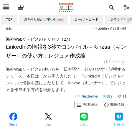
TOP
AIを作り動かし守り生かす
ロー/ノーコード
クラウドネイ
連載
2015年4月14日 公開
海外Webサービスのトリセツ（27）
LinkedInの情報を3秒でコンパイル～Kinzaa（キン
ザー）の使い方：レジュメ作成編
（1/2 ページ）
海外Webサービスの使い方を「日本語で」分かりやすく説明する
シリーズ。本日は一から手入力したり、「LinkedIn（リンクトイ
ン）」の情報を基にしたりして「Kinzaa（キンザー）」でレジュ
メを作成する方法を紹介します。
[
Nextremer 下岡聡子
，＠IT]
PC用表示
関連情報
Share
Post
LINE
Hatena