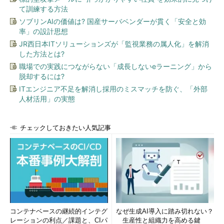
て訓練する方法
階があり、それぞれで少しずつキャンセル方法が異なる。アップ
グレードの準備が今どの段階にあるかは、「Windows 10」を入
ソブリンAIの価値は? 国産サーバベンダーが貫く「安全と効
率」の設計思想
手するアプリをクリックするか、Windows Updateの画面を開け
ば確認できる。
JR西日本ITソリューションズが「監視業務の属人化」を解消
した方法とは?
1．Windows 10へのアップグレードの予約
職場での実践につながらない「成長しないeラーニング」から
脱却するには?
以前は、システムがアップグレードに適しているかどうかチェ
ックされ、適合していればダウンロードを促すボタンを表示する
ITエンジニア不足を解消し採用のミスマッチを防ぐ、「外部
人材活用」の実態
ようになっていた。だが現在では、システムが適合していれば、
次のダウンロードや展開、アップグレードスケジュールの予約段
階まで自動的に進め（とても親切だ）、すぐにアップグレードで
チェックしておきたい人気記事
きるようにしている。
2．Windows 10のインストールファイルのダウンロードと展開
システムがアップグレードに適しているかどうかチェックさ
れ、適合していれば、Windows 10のアップグレード用のインス
トールファイルをダウンロードして、「
C:\$WINDOWS.~BT
」
フォルダーへ展開する。
コンテナベースの継続的インテグ
なぜ生成AI導入に踏み切れない？
レーションの利点／課題と、CIパ
生産性と組織力を高める鍵
3．アップグレードスケジュールの予約