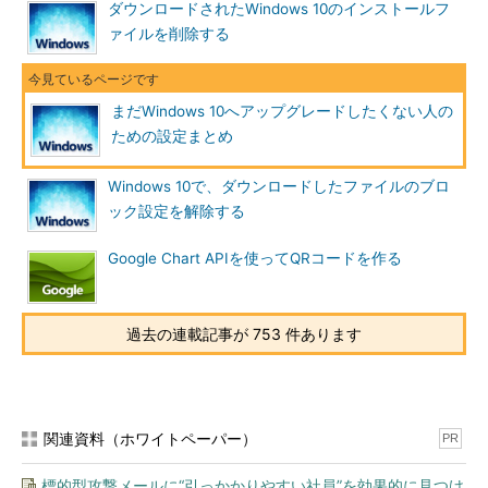
10へのアップグレードが自動的に予約されてしまったとか、場合
ダウンロードされたWindows 10のインストールフ
によっては自動的にシステムがアップグレードされ、Windows
ァイルを削除する
10になってしまったというケースが幾つか報告されている。
本来ならアップグレードを手動で許可しなければそのような事
まだWindows 10へアップグレードしたくない人の
にはならないはずだ。そこに表示されていた［無償アップグレー
ための設定まとめ
ドの予約］や［準備ができたら通知する］（上の画面参照）とい
うボタンをいつの間にか（はるか以前に）クリックしていて、そ
Windows 10で、ダウンロードしたファイルのブロ
のようなユーザーに対して自動的に配布されているのでは？ と
ック設定を解除する
も言われているが、詳細は不明だ。
Google Chart APIを使ってQRコードを作る
だが、少なくともユーザーの視点からすると「
自動的な
」アッ
プグレードが始まったのは明らかだ。明示的にアップグレード予
約をキャンセルしない限り、今後もインストールの案内や催促は
過去の連載記事が 753 件あります
表示され続けるだろう。また、Windows 10へのアップグレード
はWindows Updateの「推奨される更新」でも配布されているの
で、そちら側で間違って適用してしまう可能性もある。
関連資料（ホワイトペーパー）
PR
●Windows 10へのアップグレードの進行ステップ
Windows 10へのアップグレード作業には次のように幾つか段
標的型攻撃メールに“引っかかりやすい社員”を効果的に見つけ