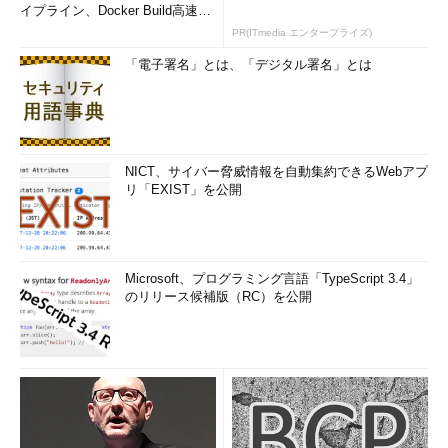
イプライン、Docker Build高速化
アップグレード用イメージの展開が完了したら、ユーザーに対
のコツ (1/2...
PR(ITmedia エンタープライズ)
して、いつアップグレード作業を行うかを問い合わせる。「今す
「電子署名」とは、「デジタル署名」とは
ぐアップグレード」や「今夜アップグレード」などの選択肢が提
示されるだけでなく、数日以内の任意の時間帯が自動的に予約さ
れていることがある。
4．アップグレード作業の実行
NICT、サイバー脅威情報を自動集約できるWebアプ
予約した時間の1時間前になると、もうすぐアップグレードが
リ「EXIST」を公開
開始されるというカウントダウン画面になり、時間になるとアッ
プグレード作業が始まる。
●Windows 10へのアップグレードを止めるための作業
Microsoft、プログラミング言語「TypeScript 3.4」
のリリース候補版（RC）を公開
Windows 10にアップグレードしたくない場合に行うべき作業
としては、次のようなものがあるだろう。
今後のアップグレードのブロック
アップグレード予約（Windows 10の入手）のキャンセル
アップグレードスケジュールのキャンセル