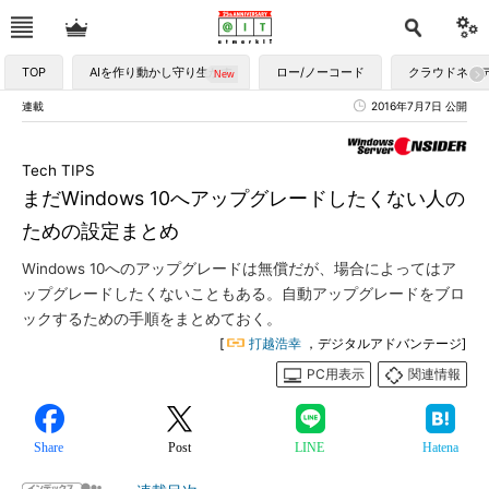
TOP
AIを作り動かし守り生かす
ロー/ノーコード
クラウドネイ
連載
2016年7月7日 公開
Tech TIPS
まだWindows 10へアップグレードしたくない人の
ための設定まとめ
Windows 10へのアップグレードは無償だが、場合によってはア
ップグレードしたくないこともある。自動アップグレードをブロ
ックするための手順をまとめておく。
[
打越浩幸
，デジタルアドバンテージ]
PC用表示
関連情報
Share
Post
LINE
Hatena