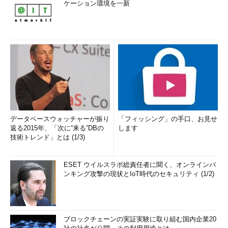
ケーション環境を一新
まる。
（3）
Windows Updateが表示しているウィンドウ。
この画面では、どちらのボタンをクリックしてもアップグレー
ドしか選択できないし、タイトルバーの部分にメニューがないの
でウィンドウを閉じることもできない。だがこれは「Windows
10を入手」アプリではなく、Windows Updateが表示している通
知画面である。「Windows 10を入手」アプリ側でアップグレー
ドをキャンセルしておけばよい。
データベースウォッチャーが振り
「フィッシング」の手口、お見せ
返る2015年、「次に“来る”DBの
します
●アップグレード後のロールバック
技術トレンド」とは (1/3)
Windows 10にアップグレードしてしまった場合でも、31日以
内ならロールバックして元に戻すことができる。間違ってアップ
ESET ウイルスラボ総責任者に聞く、オンラインバ
グレードした場合や、互換性の問題などでWindows 10が利用で
ンキング攻撃の現状とIoT時代のセキュリティ (1/2)
きないのなら、ロールバックすればよい。具体的な方法について
は以下のTIPSを参照のこと。ロールバック後は、またアップグ
レードされないように、ブロックの設定を行っておく。
ブロックチェーンの実証実験に取り組む国内企業20