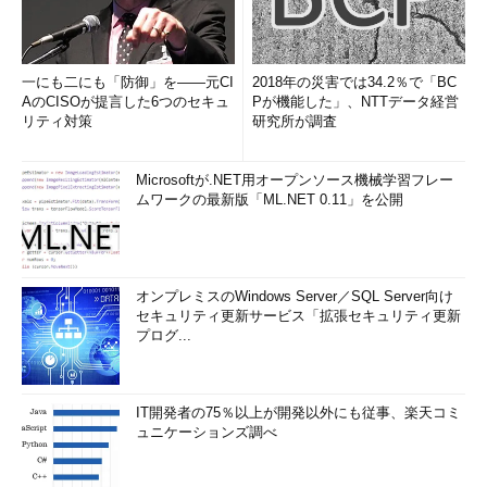
「Windows 10入手する」アプリの無効化／削除
ダウンロードされたイメージの削除
以下、各作業の概要を説明していく。
一にも二にも「防御」を――元CI
2018年の災害では34.2％で「BC
AのCISOが提言した6つのセキュ
Pが機能した」、NTTデータ経営
リティ対策
研究所が調査
●今後のアップグレードのブロック
Windows 10への自動的なアップグレードは、レジストリやグ
Microsoftが.NET用オープンソース機械学習フレー
ループポリシー設定などで無効化できるので、以下のTIPSを参
ムワークの最新版「ML.NET 0.11」を公開
考に設定して、システムを再起動しておく。
TIPS「
Windows UpdateによるWindows 10へのアップグレ
ードを『ブロック』する方法
」
オンプレミスのWindows Server／SQL Server向け
セキュリティ更新サービス「拡張セキュリティ更新
これを実行しておかないと、いくらアップグレード予約をキャ
プログ...
ンセルしても、以後もアップグレードを促す画面がたびたび表示
され続けることになる。特に、毎月第2火曜日の翌日にある月例
の更新プログラムの配布時に、自動的にまた表示されてしまう。
IT開発者の75％以上が開発以外にも従事、楽天コミ
ュニケーションズ調べ
●アップグレード予約（Windows 10の入手）のキャンセル