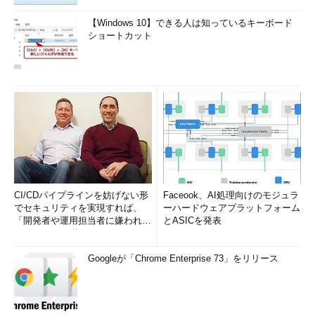
ws Updateを適用して最新版に更新すること）。これはアッ
プグレードの許可待ちの状態である。
【Windows 10】できる人は知っているキーボード
（1）
無償アップグレードの期限。
ショートカット
（2）
今すぐアップグレードしたい場合はこれをクリック
する。
（3）
アップグレード開始時間をスケジュールできる。
（4）
無償アップグレードに対する告知などを止めたけれ
ば、このリンクをクリックして設定を変更する。
●アップグレードスケジュールのキャンセル
アップグレード作業が既にスケジューリングされている場合
は、次のような画面が表示されるので、まずスケジュールそのも
CI/CDパイプラインを妨げない形
Faceook、AI処理向けのモジュラ
のをキャンセルする。その後、上の手順でアップグレード予約や
でセキュリティを実現すれば、
ーハードウェアプラットフォーム
今後のアップグレードのブロックを行う。
「開発者や運用担当者に嫌われな
とASICを発表
いWAF」は可能か
■アップグレードがスケジュールされている場合の画面例1
Googleが「Chrome Enterprise 73」をリリース