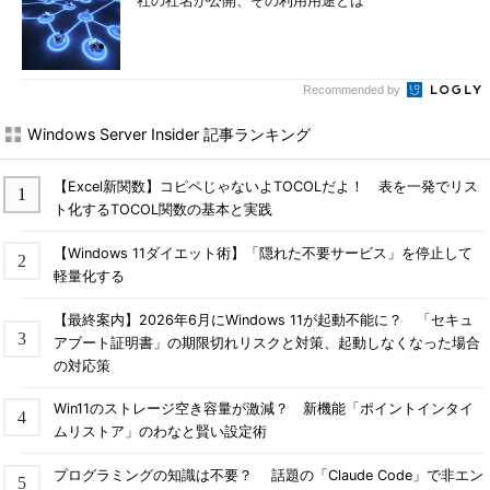
社の社名が公開、その利用用途とは
TIPS「
アップグレードしたWindows 10を元のWindows 7
／8.1に戻す（復元する）
」
状況によってはユーザーに何も問い合わせることなくWindows
Recommended by
10へのアップグレード作業が行われることがあるようである。そ
の場合は、アップグレード作業の最後の段階（Windows 10にア
Windows Server Insider 記事ランキング
ップグレードした後）でライセンスに同意するかどうかの画面
（「これは法的文書です」の画面）が表示されるので、そこで
【Excel新関数】コピペじゃないよTOCOLだよ！ 表を一発でリス
［拒否］をクリックするとロールバックして元に戻せる（該当画
ト化するTOCOL関数の基本と実践
面が表示されない場合は、いったんアップグレードしてから手動
でロールバックする）。
【Windows 11ダイエット術】「隠れた不要サービス」を停止して
軽量化する
●「Windows 10入手する」アプリの無効化と削除
【最終案内】2026年6月にWindows 11が起動不能に？ 「セキュ
今後Windows 10へアップグレードするつもりがないなら、
アブート証明書」の期限切れリスクと対策、起動しなくなった場合
「Windows 10を入手する」アプリ（とそのアイコン）を無効化
の対応策
するとよい。詳細は以下の記事を参照のこと。
Win11のストレージ空き容量が激減？ 新機能「ポイントインタイ
ムリストア」のわなと賢い設定術
TIPS「
『Windows 10を入手する』アイコンをタスクトレ
イに表示させない（削除する）方法
」
プログラミングの知識は不要？ 話題の「Claude Code」で非エン