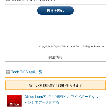
続きを読む
「Windows 10を入手する」アプリ
Windows 10にアップグレードできるかどうかのチェックや
アップグレードの予約、アップグレードの実行などはこのア
プリから制御できる。
Copyright© Digital Advantage Corp. All Rights Reserved.
（1）
「Windows 10を入手する」アプリのアイコン。無
償アップグレードができるシステムにはこのアイコンが表示
される。
関連情報
（2）
これをクリックするとWindows 10のアップグレー
ド用インストールイメージのダウンロードが開始されること
になっている。現在では、これをクリックするとダウンロー
Tech TIPS 連載一覧
ドやアップグレードスケジュールの予約まで行われる。
新しい連載記事が 866 件あります
●Windows 10への「自動的な」アップグレードが始まった？
Office Lensアプリで書類やホワイドボードをスキ
2016年3月に配布された更新プログラムの適用後、タスクトレ
ャンしてデータ化する
イにある、このアプリのアイコンをクリックするだけでWindows