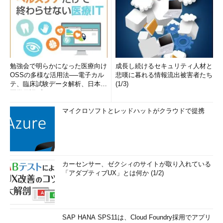
以上の他にも、次のような画面が表示されることがある。
勉強会で明らかになった医療向け
成長し続けるセキュリティ人材と
OSSの多様な活用法──電子カル
悲嘆に暮れる情報流出被害者たち
テ、臨床試験データ解析、日本語
(1/3)
医学用語プラットフォーム、画...
マイクロソフトとレッドハットがクラウドで提携
アップグレードの準備が完了した時の画面
これはWindows Updateが表示している画面。「Windows 1
0を入手」アプリではない。Windows 10のダウンロードと
展開が完了し、すぐにでもアップグレードが可能な状態にな
ると表示される画面。コントロールパネルの［Windows Up
カーセンサー、ゼクシィのサイトが取り入れている
date］の画面で見ると、［今すぐ再起動］ボタンだけが表示
「アダプティブUX」とは何か (1/2)
されており、それをクリックするとすぐにアップグレード作
業が始まる。
（1）
アップグレードスケジュールを設定するにはこれを
クリックする。キャンセルしたければ、「Windows 10を入
手」アプリ側で設定する。
SAP HANA SPS11は、Cloud Foundry採用でアプリ
（2）
これをクリックすると、すぐにアップグレードが始