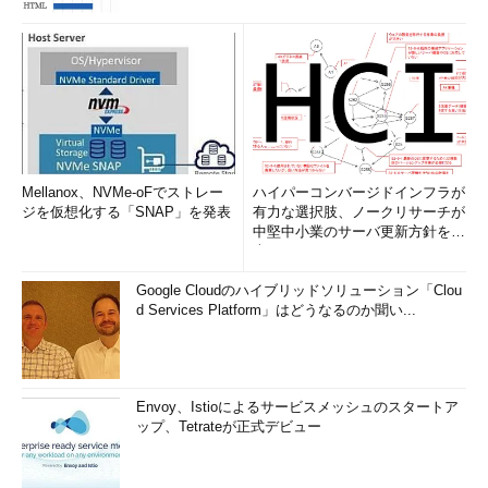
アップグレードの予約後、アップグレードしたくなくなった場
合は、まずアップグレード予約をキャンセルする。そのためには
「Windows 10を入手する」アプリを開いて「予約の取り消し」
を実行し、システムを再起動しておく。以下のTIPSを参照のこ
と。
TIPS「
Windows 10へのアップグレード予約を取り消す
」
Mellanox、NVMe-oFでストレー
ハイパーコンバージドインフラが
ジを仮想化する「SNAP」を発表
有力な選択肢、ノークリサーチが
中堅中小業のサーバ更新方針を調
査
Google Cloudのハイブリッドソリューション「Clou
d Services Platform」はどうなるのか聞い...
Envoy、Istioによるサービスメッシュのスタートア
アップグレードが可能な場合の画面例
ップ、Tetrateが正式デビュー
アップグレードの準備が完了している場合、「Windows 10
を入手する」アプリのアイコンをクリックすると、このよう
な画面が表示される（異なる画面が表示される場合はWindo