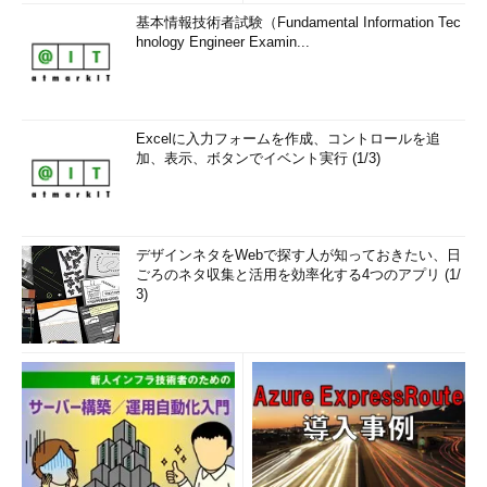
基本情報技術者試験（Fundamental Information Tec
hnology Engineer Examin...
Excelに入力フォームを作成、コントロールを追
加、表示、ボタンでイベント実行 (1/3)
アップグレードスケジュールが設定されている場合の画面例
アップグレード作業の時刻が既に決定している場合はこのよ
うな時刻が記入された画面が表示される（ほかにも幾つかの
デザインネタをWebで探す人が知っておきたい、日
パターンがあるが、内容はほぼ同じである）。まずアップグ
ごろのネタ収集と活用を効率化する4つのアプリ (1/
レードスケジュールをキャンセルしよう。
3)
（1）
この時間にアップグレード作業が始まる。
（2）
キャンセルしたければ、このリンクをクリックす
る。
次のような画面が表示されたら後1時間以内にアップグレード
開始が迫っているので、すぐにキャンセル作業を行った方がよ
い。