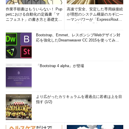
作業手順書はもういらない！ Pup
高速で安全、安定した専用線接続
petにおける自動化の定義書「マ
が理想のシステム構築のカギに―
ニフェスト」の書き方と基礎文法
―マンパワーが「ExpressRout
まとめ (1/5)
e」を導入した理由
Bootstrap、Emmet、レスポンシブWebデザイン対
応を強化したDreamweaver CC 2015を使ってみ...
アップグレードが間近に迫っている場合の画面
「Bootstrap 4 alpha」が登場
スケジュールされたアップグレード時間まで1時間を切る
と、このようなカウントダウン画面が表示される。
（1）
残り時間（分：秒）。この時間が経過すると強制的
にアップグレード作業が始まる。
（2）
これをクリックして、まずアップグレード作業をキ
ャンセルする。
より広がったカリキュラムを通過点に若者は上を目
（3）
その後、このメニューからアップグレード予約をキ
指す (1/2)
ャンセルする。先のTIPS「
Windows 10へのアップグレード
予約を取り消す
」参照。