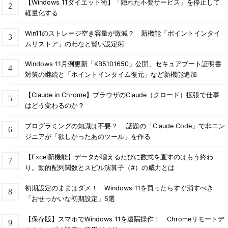
【Windows 11ダイエット術】「隠れた不要サービス」を停止して
軽量化する
Win11のストレージ空き容量が激減？ 新機能「ポイントインタイ
ムリストア」のわなと賢い設定術
Windows 11月例更新「KB5101650」公開、セキュアブート証明書
対策の継続と「ポイントインタイム復元」など新機能追加
【Claude in Chrome】ブラウザのClaude（クロード）拡張で仕事
はどう変わるのか？
プログラミングの知識は不要？ 話題の「Claude Code」で非エン
ジニアが「欲しかったあのツール」を作る
【Excel新機能】データが増えるたびに数式を直すのはもう終わ
り。動的配列関数とスピル演算子（#）の威力とは
初期設定のままはダメ！ Windows 11を買ったらすぐ消すべき
「おせっかいな初期設定」5選
【保存版】スマホでWindows 11を遠隔操作！ Chromeリモートデ