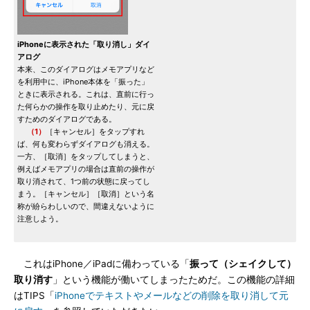
iPhoneに表示された「取り消し」ダイ
アログ
本来、このダイアログはメモアプリなど
を利用中に、iPhone本体を「振った」
ときに表示される。これは、直前に行っ
た何らかの操作を取り止めたり、元に戻
すためのダイアログである。
（1）
［キャンセル］をタップすれ
ば、何も変わらずダイアログも消える。
一方、［取消］をタップしてしまうと、
例えばメモアプリの場合は直前の操作が
取り消されて、1つ前の状態に戻ってし
まう。［キャンセル］［取消］という名
称が紛らわしいので、間違えないように
注意しよう。
これはiPhone／iPadに備わっている「
振って（シェイクして）
取り消す
」という機能が働いてしまったためだ。この機能の詳細
はTIPS「
iPhoneでテキストやメールなどの削除を取り消して元