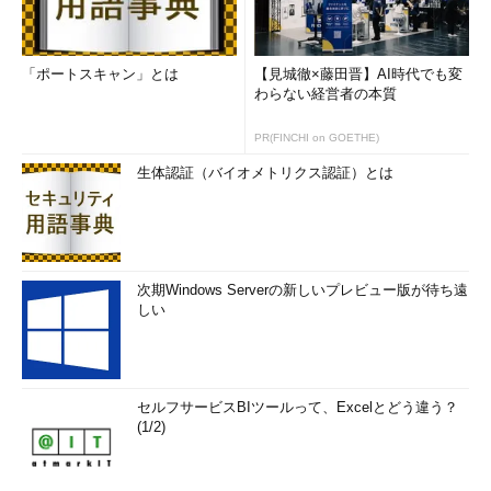
「ポートスキャン」とは
【見城徹×藤田晋】AI時代でも変
わらない経営者の本質
PR(FINCHI on GOETHE)
生体認証（バイオメトリクス認証）とは
次期Windows Serverの新しいプレビュー版が待ち遠
しい
セルフサービスBIツールって、Excelとどう違う？
(1/2)