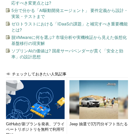
応すべき変更点とは?
5分で分かる「AI駆動開発エージェント」 要件定義から設計・
実装・テストまで
ゼロトラストにおける「IDaaSの課題」と補完すべき重要機能
とは?
脱VMwareに何を選ぶ? 市場分析や実機検証から見えた仮想化
基盤移行の現実解
ソブリンAIの価値は? 国産サーバベンダーが貫く「安全と効
率」の設計思想
チェックしておきたい人気記事
GitHubが新プランを発表、プライ
Jeep 抽選で3万円分ギフト当たる
ベートリポジトリを無料で利用可