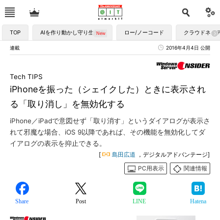
TOP
AIを作り動かし守り生かす
ロー/ノーコード
クラウドネイ
連載
2016年4月4日 公開
Tech TIPS
iPhoneを振った（シェイクした）ときに表示され
る「取り消し」を無効化する
iPhone／iPadで意図せず「取り消す」というダイアログが表示さ
れて邪魔な場合、iOS 9以降であれば、その機能を無効化してダ
イアログの表示を抑止できる。
[
島田広道
，デジタルアドバンテージ]
PC用表示
関連情報
Share
Post
LINE
Hatena