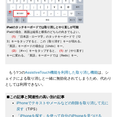
iPadのタッチキーボードでは取り消しとやり直しが可能
iPadの場合、画面は縦長と横長のどちらの向きでもよい。
（1）
「日本語 - ローマ字」のタッチキーボードで［12
3］キーをタップすると、この［取り消す］キーが現れる。
「英語」キーボードの場合は［Undo］キー。
（2）
［#+=］キーをタップすると、
（1）
が［やり直す］
キーに変わる。「英語」キーボードでは［Redo］キー。
もう1つの
AssistiveTouch機能を利用した取り消し機能
は、シ
ェイクによる取り消しと一緒に無効化されてしまうため、代わり
としては利用できない。
■この記事と関連性の高い別の記事
iPhoneでテキストやメールなどの削除を取り消して元に
戻す
（TIPS）
「iPhoneを探す」を使って自分のiPhoneを見つける