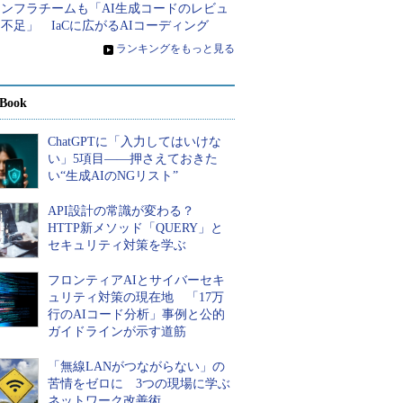
インフラチームも「AI生成コードのレビュ
不足」 IaCに広がるAIコーディング
»
ランキングをもっと見る
Book
ChatGPTに「入力してはいけな
い」5項目――押さえておきた
い“生成AIのNGリスト”
API設計の常識が変わる？
HTTP新メソッド「QUERY」と
セキュリティ対策を学ぶ
フロンティアAIとサイバーセキ
ュリティ対策の現在地 「17万
行のAIコード分析」事例と公的
ガイドラインが示す道筋
「無線LANがつながらない」の
苦情をゼロに 3つの現場に学ぶ
ネットワーク改善術