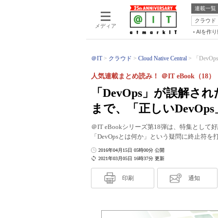
連載一覧
クラウド
メディア
AIを作
＠IT
クラウド
Cloud Native Central
「DevO
人気連載まとめ読み！ ＠IT eBook（18）
「DevOps」が誤解
まで、「正しいDevOp
＠IT eBookシリーズ第18弾は、特集とし
「DevOpsとは何か」という疑問に終止符
2016年04月15日 05時00分 公開
2021年03月05日 16時37分 更新
印刷
通知