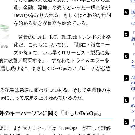
造、金融、流通、小売りといった一般企業が
誕
DevOpsを取り入れる、もしくは本格的な検討
ピ
を始める動きが目立ち始めている。
背景の1つは、IoT、FinTechトレンドの本格
化だ。これらにおいては、「顕在・潜在ニー
を再定義
ズを捉えて、いち早くITサービス・製品に落
「
的に改善／廃棄する」、すなわちトライ＆エラーを
ン
善し続ける”、まさしくDevOpsのアプローチが必然
担
C
する認識は急速に変わりつつある。そして各業種のさ
Opsによって成果を上げ始めているのだ。
め
ン
内外のキーパーソンに聞く「正しいDevOps」
「
得
、まだ大方にとっては「DevOps」が正しく理解