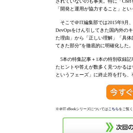
されていないのも事実。特に「Chef
「開発と運用が協力すること」とい
そこで＠IT編集部では2015年9月
DevOpsをけん引してきた国内外
た理由」から「正しい理解」「具体
てきた部分”を徹底的に明確化した
5本の特集記事＋1本の特別収録記事
たヒントや答えが数多く見つかるはず
というフェーズ」に終止符を打ち、
※＠IT eBookシリーズについては
こちら
をご覧く