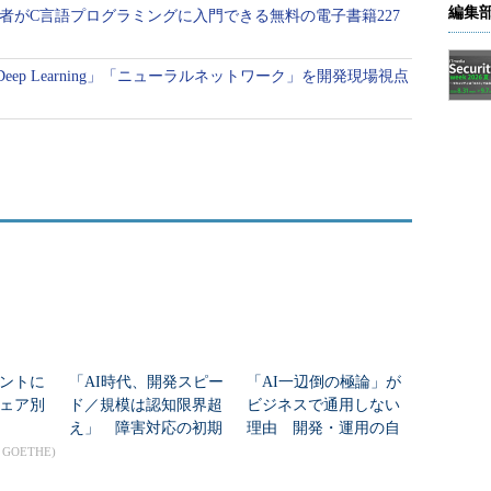
編集
者がC言語プログラミングに入門できる無料の電子書籍227
eep Learning」「ニューラルネットワーク」を開発現場視点
ントに
「AI時代、開発スピー
「AI一辺倒の極論」が
ェア別
ド／規模は認知限界超
ビジネスで通用しない
え」 障害対応の初期
理由 開発・運用の自
調査15分をどう「実質
律化時代に押さえてお
n GOETHE)
ゼロ」にした？
くべき本質