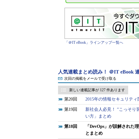
「＠IT eBook」ラインアップ一覧へ
人気連載まとめ読み！ ＠IT eBook
次回の掲載をメールで受け取る
新しい連載記事が 127 件あります
20
2015年の情報セキュリテ
19
新社会人必見！ “こっそり
い方」まとめ
18
「DevOps」が誤解された
とまとめ