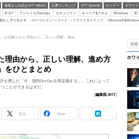
連載まとめ読み＠IT eBook
記事ランキング
＠IT Special
セミナー
ホワイト
AI IoT
アジャイル/DevOps
セキュリティ
キャリア&スキル
Windows
初
り動かし守り生かす
ローコード/ノーコード
クラウドネイティブ
Microsoft&Windo
Server & Storage
HTML5 + UX
ps」が誤解された理由から、正しい理解、進め...
Smart & Social
Coding Edge
された理由から、正しい理解、進め方
ホワ
Java Agile
s」をひとまとめ
Database Expert
て好評を博した「今、国内DevOpsを再定義する」。これによって
Linux ＆ OSS
を打つことができるはずだ。
Master of IP Networ
[
編集部,＠IT
]
Security & Trust
見る
Share
Test & Tools
Insider.NET
ブログ