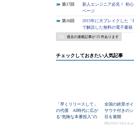
17
新人エンジニア必見！ 初心
ページ
16
2015年に大ブレイクした「D
で解説した無料の電子書籍
過去の連載記事が 15 件あります
チェックしておきたい人気記事
「早くリリースして」
全国の絶景ポイ
の代償 AI時代に広が
サウナ付きのシ
る“危険な本番投入”の
荘を展開
実態
PR(COCO VILLA o