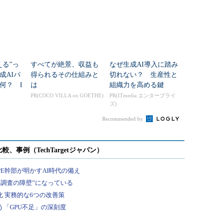
える”っ
すべてが絶景、収益も
なぜ生成AI導入に踏み
成AIパ
得られるその仕組みと
切れない？ 生産性と
何？ I
は
組織力を高める鍵
む
PR(COCO VILLA on GOETHE)
PR(ITmedia エンタープライ
ズ)
Recommended by