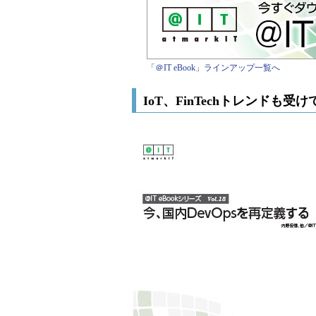
「＠IT eBook」ラインアップ一覧へ
IoT、FinTechトレンドも