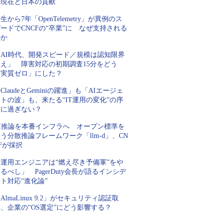
の現在と日本の貢献
生から7年「OpenTelemetry」が異例のス
ードでCNCFの“卒業”に なぜ支持される
のか
「AI時代、開発スピード／規模は認知限界
超え」 障害対応の初期調査15分をどう
「実質ゼロ」にした？
ClaudeとGeminiの躍進」も「AIエージェ
トの波」も、来たる“IT運用の変化”の序
章に過ぎない？
AI推論を本番インフラへ オープン標準を
う分散推論フレームワーク「llm-d」、CN
Fが採択
「運用エンジニアは“燃え尽き予備軍”をや
るべし」 PagerDuty会長が語るインシデ
ト対応“進化論”
AlmaLinux 9.2」がセキュリティ認証取
、企業の“OS選定”にどう影響する？