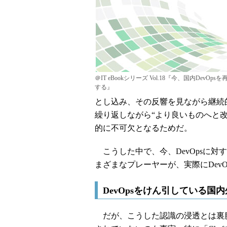
＠IT eBookシリーズ Vol.18『今、国内DevOps
する』
とし込み、その反響を見ながら継続
繰り返しながら“より良いものへと改
的に不可欠となるためだ。
こうした中で、今、DevOpsに対
まざまなプレーヤーが、実際にDev
DevOpsをけん引している国
だが、こうした認識の浸透とは裏腹に