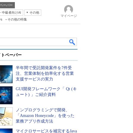
ペーパー
・中級者向けAI
その他
マイページ
ws
その他の特集
イトペーパー
半年間で受託開発案件を7件受
注、営業体制を効率化する営業
支援サービスの実力
GUI開発フレームワーク「 Qt (キ
k
ュート) 」ご紹介資料
ノンプログラミングで開発、
「Amazon Honeycode」を使った
業務アプリ作成方法
マイクロサービスを補完するJava