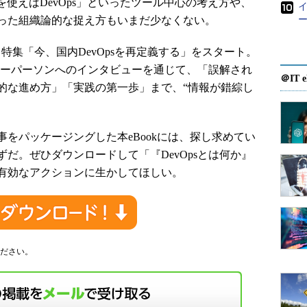
を使えばDevOps」といったツール中心の考え方や、
った組織論的な捉え方もいまだ少なくない。
ー
、特集「今、国内DevOpsを再定義する」をスタート。
のキーパーソンへのインタビューを通じて、「誤解され
＠IT e
的な進め方」「実践の第一歩」まで、“情報が錯綜し
。
をパッケージングした本eBookには、探し求めてい
だ。ぜひダウンロードして「『DevOpsとは何か』
有効なアクションに生かしてほしい。
ださい。