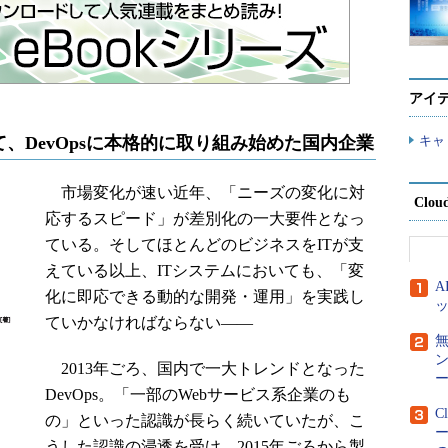
アイ
受けて、DevOpsに本格的に取り組み始めた国内企業
キャ
市場変化が速い近年、「ニーズの変化に対
Clou
応するスピード」が差別化の一大要件となっ
ている。そしてほとんどのビジネスをITが支
えている以上、ITシステムにおいても、「変
化に即応できる動的な開発・運用」を実践し
ていかなければならない――
2013年ごろ、国内で一大トレンドとなった
ー
DevOps。「一部のWebサービス系企業のも
C
の」といった認識が長らく続いていたが、こ
うした認識の浸透を受け、2015年ごろから製