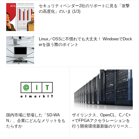
セキュリティベンダー2社のリポートに見る「攻撃
の高度化」のいま (1/3)
Linux／OSSに不慣れでも大丈夫！ WindowsでDock
erを扱う際のポイント
国内市場に登場した「SD-WA
ザイリンクス、OpenCL、C／C+
N」、企業にどんなメリットをも
+でFPGAアクセラレーションを
たらすか
行う開発環境最新版のリリースを
発表