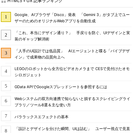
HTML5＋UX 記事ランキング
Google、AIブラウザ「Disco」発表 「Gemini 3」がタブ上でユー
ザーのためのオリジナルWebアプリを自動生成
「これ、本当にデザイン通り？」 手戻りを防ぐ、UIデザインと実
装のギャップ解消術
「人手のUI設計では低品質」 AIエージェントと喋る「バイブデザ
イン」で成果物の品質向上へ
LEGOのロボットから全方位ビデオカメラまで CESで見付けたオモ
シロガジェット
GData APIでGoogleスプレッドシートを参照するには
Webシステムの双方向連携で知らないと損するスクレイピングライ
ブラリ／ツール8選＆主な使い方
パララックスエフェクトの基本
「設計とデザインを分けた瞬間、UIは詰む」 ユーザー視点で見直