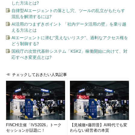
した方法とは?
自律型AIエージェントの落とし穴、ツールの乱立がもたらす
混乱を解消するには?
AI活用のつまずきポイント 「社内データ活用の壁」を乗り越
える方法とは
AIエージェントに潜む“見えないリスク”、過剰なアクセス権を
どう制御する?
国税庁の次世代基幹システム「KSK2」稼働開始に向けて、対
応すべき変更点とは?
チェックしておきたい人気記事
FINCHI主催「IVS2026」トーク
【見城徹×藤田晋】AI時代でも変
セッションが話題に！
わらない経営者の本質