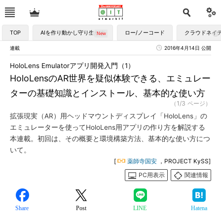
TOP
AIを作り動かし守り生かす
ロー/ノーコード
クラウドネイ
連載
2016年4月14日 公開
HoloLens Emulatorアプリ開発入門（1）
HoloLensのAR世界を疑似体験できる、エミュレー
ターの基礎知識とインストール、基本的な使い方
（1/3 ページ）
拡張現実（AR）用ヘッドマウントディスプレイ「HoloLens」の
エミュレーターを使ってHoloLens用アプリの作り方を解説する
本連載。初回は、その概要と環境構築方法、基本的な使い方につ
いて。
[
薬師寺国安
，PROJECT KySS]
PC用表示
関連情報
Share
Post
LINE
Hatena