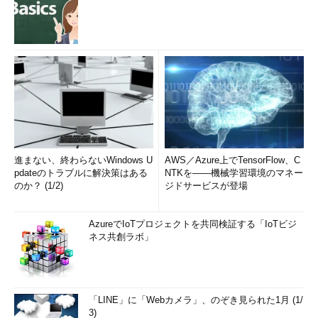
進まない、終わらないWindows U
AWS／Azure上でTensorFlow、C
pdateのトラブルに解決策はある
NTKを――機械学習環境のマネー
のか？ (1/2)
ジドサービスが登場
AzureでIoTプロジェクトを共同検証する「IoTビジ
ネス共創ラボ」
「LINE」に「Webカメラ」、のぞき見られた1月 (1/
3)