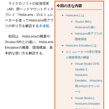
マイクロソフトの拡張現実
今回の主な内容
（AR）用ヘッドマウントディス
プレイ「HoloLens」のエミュレ
HoloLensとは
ーターを使ってHoloLens用アプ
Oculus Riftと
リの作り方を解説する
本連載
。
HoloLensの違い
HoloLens用アプリの
初回は、HoloLensの概要や
開発環境
Oculus Riftとの違い、HoloLens
HoloLens Emulatorとは
Emulatorの概要、環境構築、基
エミュレーターの実行環境
本的な使い方を解説する。
と開発環境の構築
Visual Studio 2015
Update 2、
HoloLens
Emulator、HoloLens
用Unityのダウンロ
ード
Visual Studioと
HoloLens Emulator