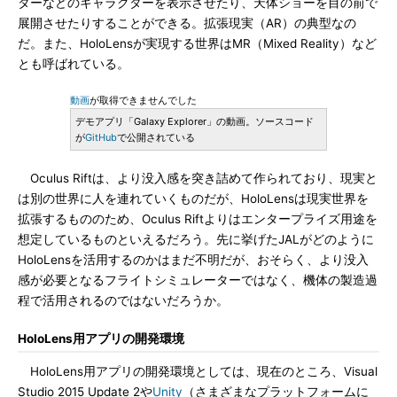
ターなどのキャラクターを表示させたり、天体ショーを目の前で
展開させたりすることができる。拡張現実（AR）の典型なの
だ。また、HoloLensが実現する世界はMR（Mixed Reality）など
とも呼ばれている。
動画
が取得できませんでした
デモアプリ「Galaxy Explorer」の動画。ソースコード
が
GitHub
で公開されている
Oculus Riftは、より没入感を突き詰めて作られており、現実と
は別の世界に人を連れていくものだが、HoloLensは現実世界を
拡張するもののため、Oculus Riftよりはエンタープライズ用途を
想定しているものといえるだろう。先に挙げたJALがどのように
HoloLensを活用するのかはまだ不明だが、おそらく、より没入
感が必要となるフライトシミュレーターではなく、機体の製造過
程で活用されるのではないだろうか。
HoloLens用アプリの開発環境
HoloLens用アプリの開発環境としては、現在のところ、Visual
Studio 2015 Update 2や
Unity
（さまざまなプラットフォームに