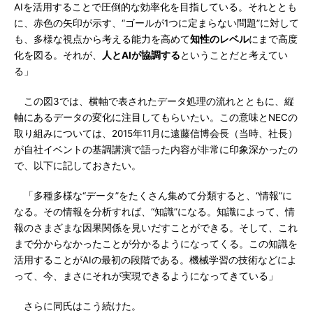
AIを活用することで圧倒的な効率化を目指している。それととも
に、赤色の矢印が示す、“ゴールが1つに定まらない問題”に対して
も、多様な視点から考える能力を高めて
知性のレベル
にまで高度
化を図る。それが、
人とAIが協調する
ということだと考えてい
る」
この図3では、横軸で表されたデータ処理の流れとともに、縦
軸にあるデータの変化に注目してもらいたい。この意味とNECの
取り組みについては、2015年11月に遠藤信博会長（当時、社長）
が自社イベントの基調講演で語った内容が非常に印象深かったの
で、以下に記しておきたい。
「多種多様な“データ”をたくさん集めて分類すると、“情報”に
なる。その情報を分析すれば、“知識”になる。知識によって、情
報のさまざまな因果関係を見いだすことができる。そして、これ
まで分からなかったことが分かるようになってくる。この知識を
活用することがAIの最初の段階である。機械学習の技術などによ
って、今、まさにそれが実現できるようになってきている」
さらに同氏はこう続けた。