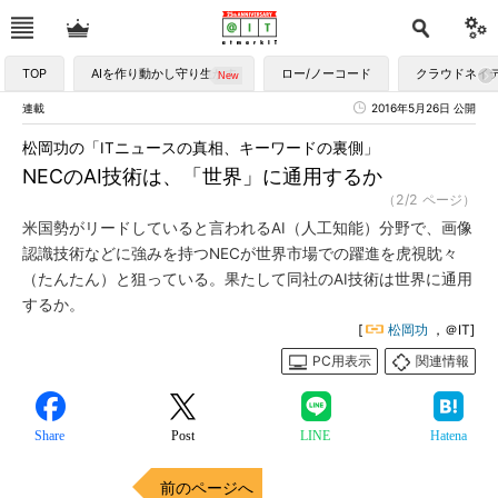
TOP
AIを作り動かし守り生かす
ロー/ノーコード
クラウドネイ
連載
2016年5月26日 公開
松岡功の「ITニュースの真相、キーワードの裏側」
NECのAI技術は、「世界」に通用するか
（2/2 ページ）
米国勢がリードしていると言われるAI（人工知能）分野で、画像
認識技術などに強みを持つNECが世界市場での躍進を虎視眈々
（たんたん）と狙っている。果たして同社のAI技術は世界に通用
するか。
[
松岡功
，＠IT]
PC用表示
関連情報
Share
Post
LINE
Hatena
前のページへ