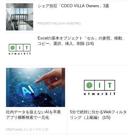
シェア別荘「COCO VILLA Owners」3選
PR(COCO VILLA on GOETHE)
Excelの基本オブジェクト「セル」の参照、移動、
コピー、選択、挿入、削除 (1/4)
社内データを扱えないAIを卒業
5分で絶対に分かるWebフィルタ
アプリ横断検索で一元化
リング（上級編） (1/5)
PR(ITmedia エンタープライズ)