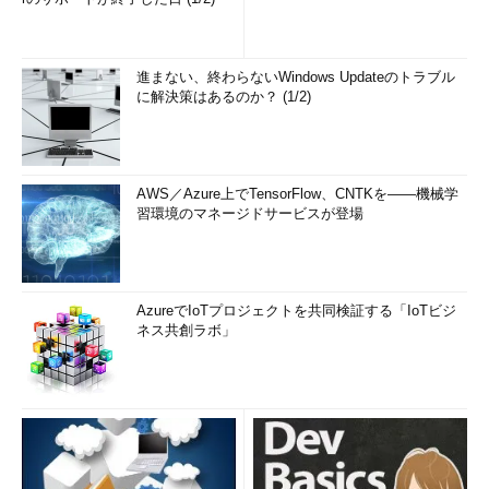
進まない、終わらないWindows Updateのトラブル
に解決策はあるのか？ (1/2)
AWS／Azure上でTensorFlow、CNTKを――機械学
習環境のマネージドサービスが登場
AzureでIoTプロジェクトを共同検証する「IoTビジ
ネス共創ラボ」