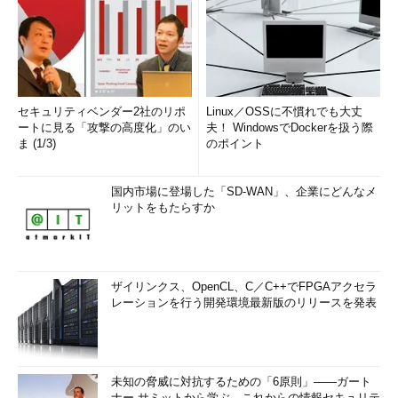
セキュリティベンダー2社のリポ
Linux／OSSに不慣れでも大丈
ートに見る「攻撃の高度化」のい
夫！ WindowsでDockerを扱う際
ま (1/3)
のポイント
国内市場に登場した「SD-WAN」、企業にどんなメ
リットをもたらすか
ザイリンクス、OpenCL、C／C++でFPGAアクセラ
レーションを行う開発環境最新版のリリースを発表
未知の脅威に対抗するための「6原則」――ガート
ナー サミットから学ぶ、これからの情報セキュリテ