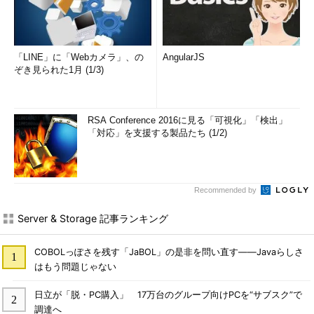
「LINE」に「Webカメラ」、の
AngularJS
ぞき見られた1月 (1/3)
RSA Conference 2016に見る「可視化」「検出」
「対応」を支援する製品たち (1/2)
Recommended by
Server & Storage 記事ランキング
COBOLっぽさを残す「JaBOL」の是非を問い直す――Javaらしさ
はもう問題じゃない
日立が「脱・PC購入」 17万台のグループ向けPCを“サブスク”で
調達へ