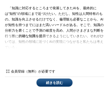
「知識に対応するところまで発展してきたAIを、最終的に
は“知性”の領域にまで近づけたい。ただし、知性は人間特有のも
の。知識を向上させるだけでなく、倫理観も必要なことから、AI
が知性を持つまでにはまだ高いハードルがある。そこで、知識の
分析力を磨くことで予測の確度を高め、人間がさまざまな判断を
行う際に
的確な知識を提示
できるようにしていきたい。それがひ
いては、知性の領域に近づくAIの実現につながると私たちは考え
ている」
NECのAI技術への取り組みは、この考え方がベースになってい
る。
会員登録（無料）が必要です
IT担当者はどう向き合うべきか：“システムの最適化”が、AI
の本質
続きを読む
では、IT担当者、技術者、そしてトップ層は、AIについてどう
考えていくべきか。
山田氏は、「AIは現在、ICTの中でも何か特別な技術のように