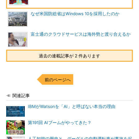
BCN）などを経てフリーに。2003年10月より3年間、『月刊
アイティセレクト』（アイティメディア発行）編集長を務め
なぜ米国防総省はWindows 10を採用したのか
る。（有）松岡編集企画 代表。主な著書は『サン・マイクロ
システムズの戦略』（日刊工業新聞社、共著）、『新企業集
団・NECグループ』（日本実業出版社）、『NTTドコモ リア
富士通のクラウドサービスは海外勢と渡り合えるか
ルタイム・マネジメントへの挑戦』（日刊工業新聞社、共著）
など。
Facebook
過去の連載記事が 2 件あります
前のページへ
関連記事
IBMがWatsonを「AI」と呼ばない本当の理由
第191回 AIブームがやってきた？
人工知能の歴史と、グーグルの自動運転車が事故を起