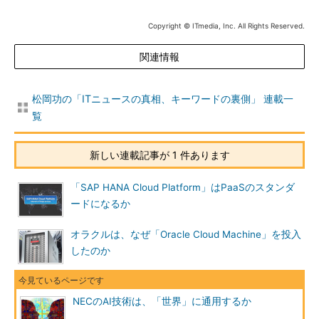
受け止められがちだ。しかし私は、以前からIT部門に対して言わ
れている“システムの最適化”が、実はAIの本質だと考えている。
Copyright © ITmedia, Inc. All Rights Reserved.
従って、AIは今後さまざまなシステムに組み込まれていく技術で
あり、そして、特別に構えることなく向き合えばいいと思う。当
関連情報
社のAI技術が多くの皆さんに注目され、必要とされ、活用してい
ただけるように今後も尽力していきたい」と語った。
松岡功の「ITニュースの真相、キーワードの裏側」 連載一
覧
山田氏の見解に全く同感である。筆者もAIはICTの進化におけ
る必然の方向だと考える。だからこそ、現在のところ米国勢がリ
ードしていると言われるこの分野で、日本勢も世界で活躍する企
新しい連載記事が 1 件あります
業や研究機関がどんどん出現してほしい。NECにはぜひその先陣
を切ってもらいたいものである。
「SAP HANA Cloud Platform」はPaaSのスタンダ
ードになるか
筆者
オラクルは、なぜ「Oracle Cloud Machine」を投入
松岡功（まつおか いさお）
したのか
ITジャーナリストとしてビジネス誌やメディアサイト
などに執筆中。1957年生まれ、大阪府出身。電波新
NECのAI技術は、「世界」に通用するか
聞社、日刊工業新聞社、コンピュータ・ニュース社（現