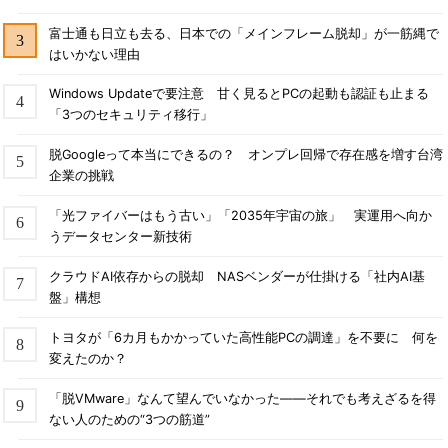
富士通も日立も去る、日本での「メインフレーム脱却」が一筋縄で
はいかない理由
Windows Updateで要注意 甘く見るとPCの起動も認証も止まる
「3つのセキュリティ移行」
脱Googleって本当にできるの？ オンプレ回帰で存在感を増す台湾
企業の挑戦
「光ファイバーはもう古い」「2035年宇宙の旅」 実運用へ向か
うデータセンター新技術
クラウドAI依存からの脱却 NASベンダーが仕掛ける「社内AI基
盤」構想
トヨタが「6カ月もかかっていた高性能PCの調達」を不要に 何を
変えたのか？
「脱VMware」なんて望んでいなかった――それでも考えざるを得
ない人のための“3つの筋道”