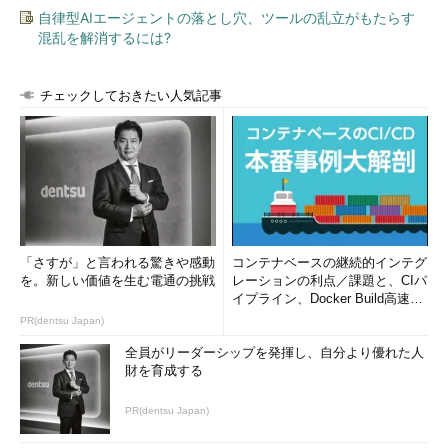
自律型AIエージェントの落とし穴、ツールの乱立がもたらす
混乱を解消するには?
チェックしておきたい人気記事
「さすが」と言われる驚きや感動
コンテナベースの継続的インテグ
を。新しい価値を生む電通の挑戦
レーションの利点／課題と、CIパ
イプライン、Docker Build高速化
のコツ (1/2...
PR(dentsu Japan)
全員がリーダーシップを発揮し、自分より優れた人
財を育成する
PR(dentsu Japan)