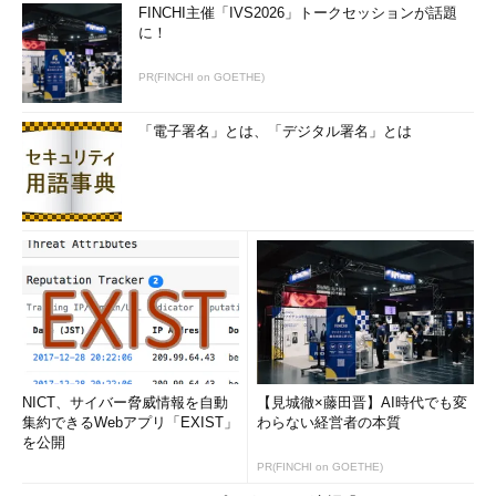
FINCHI主催「IVS2026」トークセッションが話題
に！
PR(FINCHI on GOETHE)
「電子署名」とは、「デジタル署名」とは
NICT、サイバー脅威情報を自動
【見城徹×藤田晋】AI時代でも変
集約できるWebアプリ「EXIST」
わらない経営者の本質
を公開
PR(FINCHI on GOETHE)