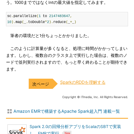
う。1000までではなくIntの最大値を指定してみます。
sc
.
parallelize
(
1
 to 
2147483647
,
10
).
map
(
_
.
toDouble
*
2
).
reduce
(
_
+
_
)
筆者の環境だと1分ちょっとかかりました。
このように計算量が多くなると、処理に時間がかかってしまい
ます。しかし、複数台のクラスタ上で実行した場合は、複数のノ
ードで並列実行されますので、もっと早く終わることが期待でき
ます。
SparkのRDDを理解する
Copyright © ITmedia, Inc. All Rights Reserved.
Amazon EMRで構築するApache Spark超入門 連載一覧
Spark 2.0の回帰分析アプリをScalaのSBTで実装
し、EMRで実行