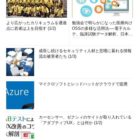
より広がったカリキュラムを通過
勉強会で明らかになった医療向け
点に若者は上を目指す (1/2)
OSSの多様な活用法──電子カル
テ、臨床試験データ解析、日本語
医学用語プラットフォーム、画...
成長し続けるセキュリティ人材と悲嘆に暮れる情報
流出被害者たち (1/3)
マイクロソフトとレッドハットがクラウドで提携
カーセンサー、ゼクシィのサイトが取り入れている
「アダプティブUX」とは何か (1/2)