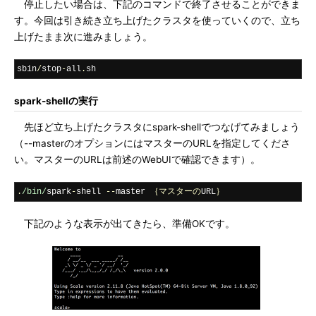
停止したい場合は、下記のコマンドで終了させることができま
す。今回は引き続き立ち上げたクラスタを使っていくので、立ち
上げたまま次に進みましょう。
sbin
/
stop
-
all
.
sh
spark-shellの実行
先ほど立ち上げたクラスタにspark-shellでつなげてみましょう
（--masterのオプションにはマスターのURLを指定してくださ
い。マスターのURLは前述のWebUIで確認できます）。
.
/bin/
spark
-
shell 
--
master 
｛マスターの
URL
｝
下記のような表示が出てきたら、準備OKです。