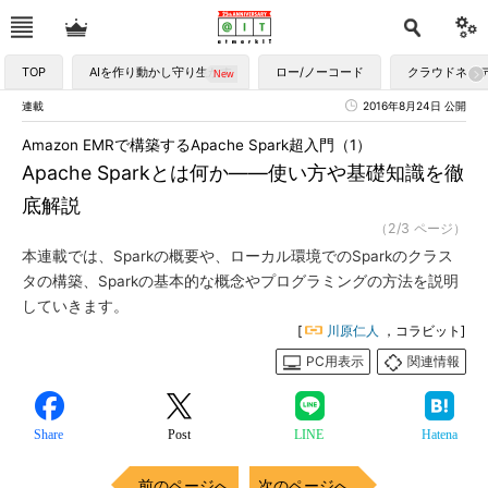
TOP
AIを作り動かし守り生かす
ロー/ノーコード
クラウドネイ
連載
2016年8月24日 公開
Amazon EMRで構築するApache Spark超入門（1）
Apache Sparkとは何か――使い方や基礎知識を徹
底解説
（2/3 ページ）
本連載では、Sparkの概要や、ローカル環境でのSparkのクラス
タの構築、Sparkの基本的な概念やプログラミングの方法を説明
していきます。
[
川原仁人
，コラビット]
PC用表示
関連情報
Share
Post
LINE
Hatena
前のページへ
次のページへ