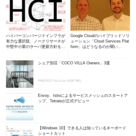
ハイパーコンバージドインフラが
Google Cloudのハイブリッドソリ
有力な選択肢、ノークリサーチが
ューション「Cloud Services Plat
中堅中小業のサーバ更新方針を調
form」はどうなるのか聞い...
査
シェア別荘「COCO VILLA Owners」3選
PR(COCO VILLA on GOETHE)
Envoy、Istioによるサービスメッシュのスタートア
ップ、Tetrateが正式デビュー
【Windows 10】できる人は知っているキーボード
ショートカット