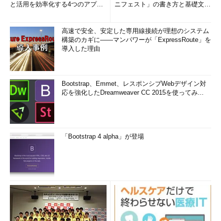
と活用を効率化する4つのアプリ
ニフェスト」の書き方と基礎文法
(1/3)
まとめ (1/5)
高速で安全、安定した専用線接続が理想のシステム
構築のカギに――マンパワーが「ExpressRoute」を
導入した理由
Bootstrap、Emmet、レスポンシブWebデザイン対
応を強化したDreamweaver CC 2015を使ってみ...
「Bootstrap 4 alpha」が登場