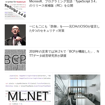
Microsoft、プログラミング言語「TypeScript 3.4」
のリリース候補版（RC）を公開
一にも二にも「防御」を――元CIAのCISOが提言し
た6つのセキュリティ対策
2018年の災害では34.2％で「BCPが機能した」、N
TTデータ経営研究所が調査