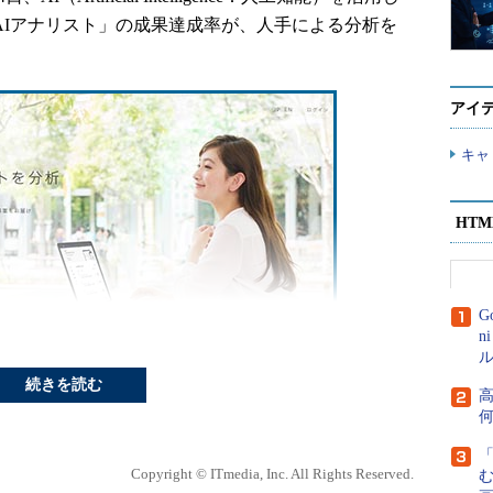
AIアナリスト」の成果達成率が、人手による分析を
アイ
キャ
HT
G
n
ル
続きを読む
高
VR（Conversion Rate：アクセスにより購買など
Copyright © ITmedia, Inc. All Rights Reserved.