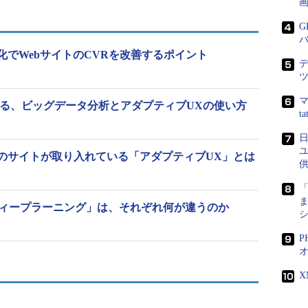
画
たか否かで計測。これまでの人手によるコンサルテ
）に対し、AIアナリストの分析によって示された改
G
また、人手による方法と比べて、分析にかかる期間を
化でWebサイトのCVRを改善するポイント
lyticsのアクセス解析データなどから、AIを用いて行動
マ
する、ビッグデータ分析とアダプティブUXの使い方
ebサイトの課題に応じた改善方針を提案する。主に、
t
e Optimization：検索エンジン最適化）のための対策専任
は、「Webサイトのデータは取っているが、どう使用
のサイトが取り入れている「アダプティブUX」とは
た中小企業に向け、データを“見える化”する作業の
るサービスも今後拡販していきたいという。
ま
ディープラーニング」は、それぞれ何が違うのか