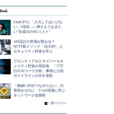
Book
ChatGPTに「入力してはいけな
い」5項目――押さえておきた
い“生成AIのNGリスト”
API設計の常識が変わる？
HTTP新メソッド「QUERY」と
セキュリティ対策を学ぶ
フロンティアAIとサイバーセキ
ュリティ対策の現在地 「17万
行のAIコード分析」事例と公的
ガイドラインが示す道筋
「無線LANがつながらない」の
苦情をゼロに 3つの現場に学ぶ
ネットワーク改善術
»
一覧ページへ