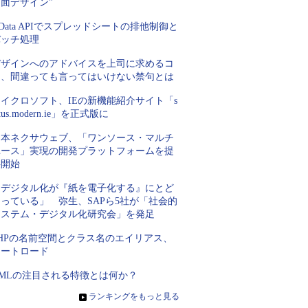
面デザイン”
Data APIでスプレッドシートの排他制御と
バッチ処理
デザインへのアドバイスを上司に求めるコ
ツ、間違っても言ってはいけない禁句とは
イクロソフト、IEの新機能紹介サイト「s
atus.modern.ie」を正式版に
日本ネクサウェブ、「ワンソース・マルチ
ユース」実現の開発プラットフォームを提
供開始
「デジタル化が『紙を電子化する』にとど
っている」 弥生、SAPら5社が「社会的
システム・デジタル化研究会」を発足
PHPの名前空間とクラス名のエイリアス、
オートロード
XMLの注目される特徴とは何か？
»
ランキングをもっと見る