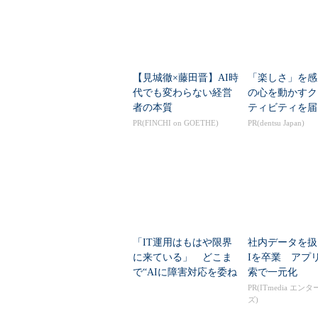
【見城徹×藤田晋】AI時
「楽しさ」を感
代でも変わらない経営
の心を動かすク
者の本質
ティビティを届
PR(FINCHI on GOETHE)
PR(dentsu Japan)
「IT運用はもはや限界
社内データを扱
に来ている」 どこま
Iを卒業 アプ
で“AIに障害対応を委ね
索で一元化
る”決断ができるか
PR(ITmedia エン
ズ)