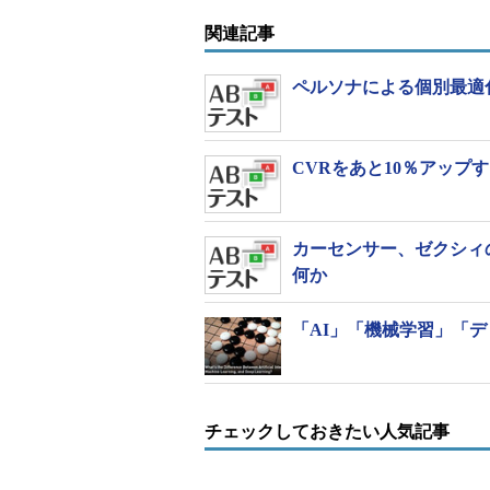
の成果につながった確率）が向上し
関連記事
ィングサービスによる成果（約30％
善提案の成果は約60％に上った。
ペルソナによる個別最適
約5日短縮できたという。
AIアナリストでは、Google Ana
CVRをあと10％アップ
傾向などを分析。得られた知見とW
「Web解析やSEO（Search Engin
者を置く予算を取れない」、あるい
カーセンサー、ゼクシィ
していいのかが分からない」といっ
何か
大幅な工数削減につながるAIによ
「AI」「機械学習」「
チェックしておきたい人気記事