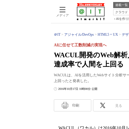
連載一覧
クラウド
メディア
AIを作
＠IT
アジャイル/DevOps
HTML5 + UX
デザ
AIに任せて工数削減の実現へ
WACUL開発のWeb解
達成率で人間を上回る
WACULは、AIを活用したWebサイト分
上回ったと発表した。
2016年10月17日 10時00分 公開
印刷
見る
WACUL（ワカル）は2016年10月14日、A