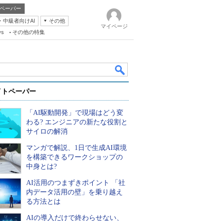
ペーパー
・中級者向けAI
その他
マイページ
ws
その他の特集
イトペーパー
「AI駆動開発」で現場はどう変
わる? エンジニアの新たな役割と
サイロの解消
マンガで解説、1日で生成AI環境
k
を構築できるワークショップの
中身とは?
AI活用のつまずきポイント 「社
内データ活用の壁」を乗り越え
る方法とは
AIの導入だけで終わらせない、