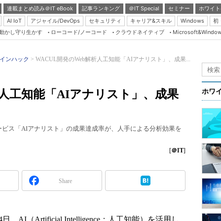
連載まとめ読み＠IT eBook
記事ランキング
＠IT Special
セミナー
ホワイト
AI IoT
アジャイル/DevOps
セキュリティ
キャリア&スキル
Windows
初
り動かし守り生かす
ローコード/ノーコード
クラウドネイティブ
Microsoft&Windo
Server & Storage
HTML5 + UX
インハック
WACUL開発のWeb解析人工知能「AIアナリスト」、成果...
Smart & Social
Coding Edge
析人工知能「AIアナリスト」、成果
ホワ
Java Agile
Database Expert
析サービス「AIアナリスト」の成果達成率が、人手による分析効果を
Linux ＆ OSS
Master of IP Networ
[
＠IT
]
Security & Trust
Share
Test & Tools
Insider.NET
ブログ
I（Artificial Intelligence：人工知能）を活用し