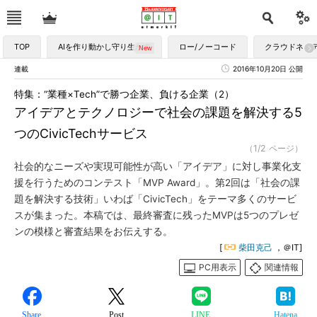
TOP
AIを作り動かし守り生かす
ロー/ノーコード
クラウドネイ
連載
2016年10月20日 公開
特集：“業種×Tech”で勝つ企業、負ける企業（2）
アイデアとテクノロジーで社会の課題を解決する5
つのCivicTechサービス
（1/2 ページ）
社会的なニーズや実現可能性が高い「アイデア」に対し事業化支
援を行うためのコンテスト「MVP Award」。第2回は「社会の課
題を解決する技術」いわば「CivicTech」をテーマ多くのサービ
スが集まった。本稿では、最終審査に残ったMVPは5つのプレゼ
ンの模様と審査結果をお伝えする。
[
柴田克己
，＠IT]
PC用表示
関連情報
Share
Post
LINE
Hatena