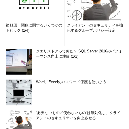
「Mono Salon」は、3Dプリンタなどの造形設備を備えた工房
兼ショップ。「人物フィギュア」などのフルオーダーをはじめ、
「名前入り照明」のようなセミオーダー品、斬新な形状のデザイ
第11回 関数に関するいくつかの
クライアントのセキュリティを強
トピック (1/4)
化するグループポリシー設定
ナーズ商品などの設計、製造、販売を行う。受注販売については
ECからスタートし、段階的に店舗へと展開していく計画だとい
う。
クエリストアって何だ？ SQL Server 2016のパフォ
ーマンス向上に注目 (1/2)
「Mono Connect」は「自分だけのモノ」が欲しいユーザー
と、モノを作れるヒト（デザイナーや3Dプリンタ保有者）をマ
ッチングするプラットフォームとなる。クラウドソーシングによ
る設計や製造を推進し、ユーザー層の拡大とデジタル造形産業の
Word／Excelのパスワード保護も使いよう
活性化を図るとする。
「例えば、既存の『カップへの名入れ』のようなカスタムメイ
ドサービスの場合、『カップ』へのニーズがユーザーの利用が中
心だった。Monovationでは『オーダーメイド』に対するニーズ
“必要ないもの／使わないもの”は無効化し、クライ
を起点にして、さまざまな商品を展開していける点が類似のサー
アントのセキュリティを向上させる
ビスに対する差別化のポイントになる」（竹内氏）