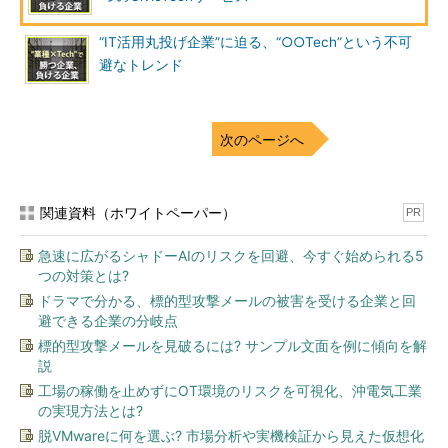
に手間と時間がかかる。
“IT活用丸投げ企業”に迫る、“○○Tech”という不可
そこで「Pecily」では、Raspberry Pi 2やSORACOMのSIM、
避なトレンド
安価なGPSモジュールなどを組み合わせた「秘密のボックス」
を、バス内などに設置。そこから取得したデータを整形してWeb
上に蓄積し、APIを通じて外部から容易に利用できる仕組みを作
次のページへ
ることを目指している。リアルタイムの交通機関の情報に対し、
APIレベルでアクセスできる環境があることで、開発者は、さま
ざまなユースケースを想定したアプリケーションを独自に開発す
関連資料（ホワイトペーパー）
PR
ることが容易になるわけだ。
急速に広がるシャドーAIのリスクを回避、今すぐ始められる5
つの対策とは?
ドラマで分かる、標的型攻撃メールの被害を受ける企業と回
避できる企業の分岐点
標的型攻撃メールを見破るには? サンプル文面を例に傾向を解
説
工場の稼働を止めずにOT環境のリスクを可視化、沖電気工業
の実現方法とは?
脱VMwareに何を選ぶ? 市場分析や実機検証から見えた仮想化