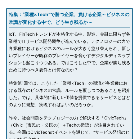
特集：“業種×Tech”で勝つ企業、負ける企業～ビジネスの
常識が変化する中で、どう生き残るか～
IoT、FinTechトレンドが本格化する中、製造、金融に限らず各
業種でITサービス開発競争が進んでいる。テクノロジーの力で
各業種におけるビジネスのルールが大きく塗り替えられ、新し
いプレイヤーが既存のプレイヤーを脅かすデジタルディスラプ
ションも起こりつつある。ではこうした中で、企業が勝ち残る
ために持つべき要件とは何なのか？
特集第1回では、こうした「業種×Tech」の潮流が各業種にお
ける既存のビジネスの常識、ルールを覆しつつあることを紹介
した。では、具体的に新しい価値を提供できるサービスとはど
のように発想、実現すればよいのだろうか。
昨今、社会問題をテクノロジーの力で解決する「CivicTech」
（Civic（市民の・公民の）＋Techの造語）が注目されてい
る。今回はCivicTechのイベントを通じて、“サービス発想のヒ