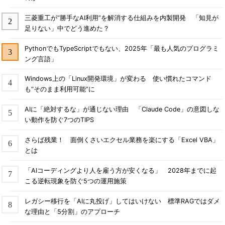
三菱重工が“勝手なAI利用”を解消する仕組みを内製開発 「知見が
足りない」中でどう進めた？
PythonでもTypeScriptでもない、2025年「最も人気のプログラミ
ング言語」
Windows上の「Linux開発環境」が変わる 使い慣れたコマンド
も“そのまま利用可能”に
AIに「絶対するな」が通じない理由 「Claude Code」の意図しな
い動作を防ぐ7つのTIPS
さらば残業！ 面倒くさいエクセル業務を楽にする「Excel VBA」
とは
「AIコーディングより人を雇う方が安くなる」 2028年までに起
こる逆転現象を防ぐ5つの運用施策
レガシー移行を「AIに丸投げ」してはいけない 標準RAGではダメ
な理由と「5分割」のアプローチ