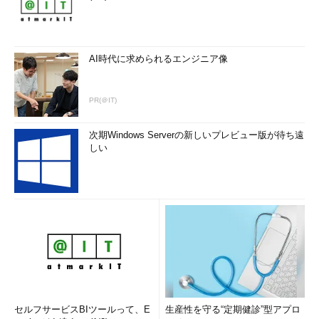
タ取得などへの対応も行っていきたいとしている。ビジネスモデ
ルについては「Pecily」に参加する交通事業者からの収入を主と
考えており、アプリ開発者に対しては「API負荷が高い場合の課
金」なども検討している。
AI時代に求められるエンジニア像
3Dプリンタとネットで「手軽なオーダーメイド」を実現す
PR(＠IT)
る「Monovation」
現在、外資系コンサルティング企業に
次期Windows Serverの新しいプレビュー版が待ち遠
しい
勤めている竹内国貴氏による
「Monovation」は、3Dプリンタなどの
デジタル造形技術とネットを活用して
「オーダーメイド商品をより手軽に受発
注できる仕組み」を事業化したいという
アイデアだ。
「イベントの記念品やプレゼント、企
業のノベルティはもとより、日用品など
「Monovation」をプレゼンし
た竹内国貴氏
でも、何らかのオリジナル要素が加わっ
セルフサービスBIツールって、E
生産性を守る“定期健診”型アプロ
たものを手に入れたいニーズは高まっている」と竹内氏は言う。