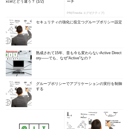
xcelとどう違う？ (1/2)
ーチ
アイデア検証のために行ったアンケートでは、多くの消費者が、
大量生産される既製品には「満足していない」とする一方で、オ
PR(ITmedia エグゼクティブ)
ーダーメイドを行う際には「高価」「手間や時間がかかる」「欲
セキュリティの強化に役立つグループポリシー設定
しいものがどこで作れるのか分かりづらい」といった点に課題が
あると感じていたという。
こうした「オーダーメイド」の課題解決を目指し、
Monovationが計画している事業は2つ。実店舗をイメージした
熟成されて15年、昔も今も変わらないActive Direct
「Mono Salon」と、オーダーメイドの発注者と制作者とをマッ
ory――でも、なぜ“Active”なの？
チングするプラットフォームの「Mono Connect」だ。
グループポリシーでアプリケーションの実行を制御
する