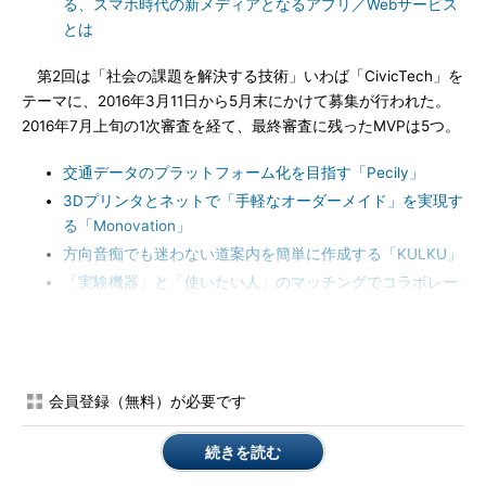
る、スマホ時代の新メディアとなるアプリ／Webサービス
とは
第2回は「社会の課題を解決する技術」いわば「CivicTech」を
テーマに、2016年3月11日から5月末にかけて募集が行われた。
2016年7月上旬の1次審査を経て、最終審査に残ったMVPは5つ。
交通データのプラットフォーム化を目指す「Pecily」
3Dプリンタとネットで「手軽なオーダーメイド」を実現す
る「Monovation」
方向音痴でも迷わない道案内を簡単に作成する「KULKU」
「実験機器」と「使いたい人」のマッチングでコラボレー
ションを推進する「Co-Labo-Maker」
地域の課題を「ゲーミフィケーション」で解決する「まち
かどギルド」
会員登録（無料）が必要です
本稿では、2016年9月14日に開催された最終審査での各作品の
プレゼンテーションと、審査結果についてレポートする。
続きを読む
交通データのプラットフォーム化を目指す「Pecily」