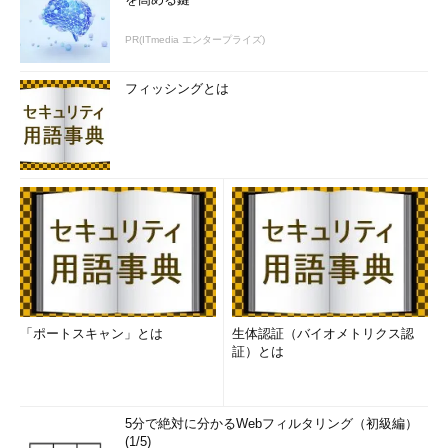
作る場合でも400万円強で済む」という。函館バスが2007年に導
入したバスロケーションシステムには当時で約2億4000万円のコ
PR(ITmedia エンタープライズ)
ストが掛かったそうで、「導入と運用維持のためのコストは格段
に下げられるはずだ」という。
フィッシングとは
「ポートスキャン」とは
生体認証（バイオメトリクス認
証）とは
Code for Hakodateでは、引き続き実証実験を継続しており、
電波が届かない場所からの回復や、ボックスを長時間稼働させた
場合の負荷などについて検証を行っている。また、今後はバスだ
5分で絶対に分かるWebフィルタリング（初級編）
けではなく、鉄道も含めた、複数の交通機関、事業者からのデー
(1/5)