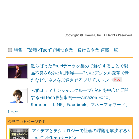
北海道函館市の地域課題をITによって解決することを目的に活
動する団体「Code for Hakodate」が発表した作品は、交通デー
タのプラットフォーム「Pecily」だ。アイデアの発端となった課
題は、北海道において、特に冬期、重要な公共交通機関である
Copyright © ITmedia, Inc. All Rights Reserved.
「路線バス」の運行スケジュールが乱れがちなことだという。
特集：“業種×Tech”で勝つ企業、負ける企業 連載一覧
多くの交通会社は、Web上で自社交通機関の遅延情報などを公
開している。しかしながら、情報の発信方法は会社によってまち
散らばったExcelデータを集めて解析することで製
まちで、場合によっては参照しづらかったり、ネットを日常的に
品不良を6分の1に削減――3つのデジタル変革で新
利用していない高齢者などにはアクセス自体が難しかったりとい
たなビジネスを加速させるブリヂストン
った問題がある。Code for Hakodateでは、スマホだけではな
く、デジタルサイネージなども視野に入れ、ユーザーにとってよ
みずほフィナンシャルグループがAPIを中心に展開
り利用しやすい形の「遅延情報アプリ」を作ることで、こうした
するFinTech最新事例――Amazon Echo、
問題を解決したかったという。
Soracom、LINE、Facebook、マネーフォワード、
freee
アプリを開発するに当たっては、「交通事業者からのデータ収
集」「アプリで利用できる形へのデータ整形」「アプリ開発」と
いった手順を踏むことになる。この手順のうち「データ収集」と
アイデアとテクノロジーで社会の課題を解決する5
「データ整形」については、事業者との事前調整や運用に、非常
つのCivicTechサービス