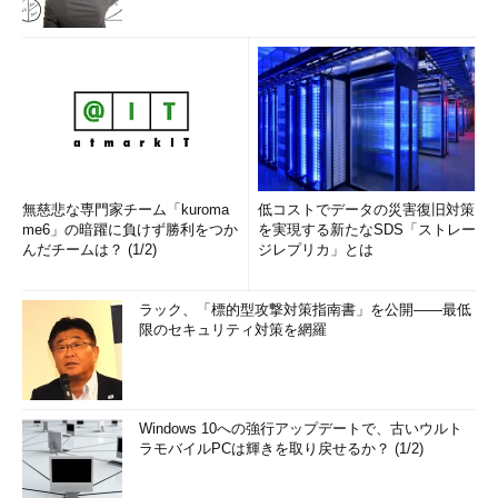
サービスの価格については、先行メリットを生かしつつ既存の
オーダーメイド、カスタムメイドサービスと同等に設定し、後発
サービスの登場があった場合でも値下げ競争に巻き込まれない形
を模索したいとした。
無慈悲な専門家チーム「kuroma
低コストでデータの災害復旧対策
me6」の暗躍に負けず勝利をつか
を実現する新たなSDS「ストレー
んだチームは？ (1/2)
ジレプリカ」とは
ラック、「標的型攻撃対策指南書」を公開――最低
限のセキュリティ対策を網羅
Windows 10への強行アップデートで、古いウルト
ラモバイルPCは輝きを取り戻せるか？ (1/2)