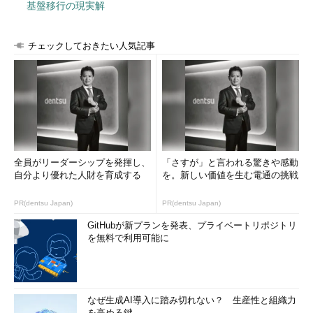
基盤移行の現実解
Code for Hakodateは、函館バスと協力して部分的に実証実験
チェックしておきたい人気記事
を行っており、GPSデータを取得するためのボックスも試作して
いる。
全員がリーダーシップを発揮し、
「さすが」と言われる驚きや感動
自分より優れた人財を育成する
を。新しい価値を生む電通の挑戦
PR(dentsu Japan)
PR(dentsu Japan)
GitHubが新プランを発表、プライベートリポジトリ
を無料で利用可能に
試作時点で1つのボックスを作るのに掛かった費用は1万6000円
ほどで「営業区域内を走行している全車両に搭載するボックスを
なぜ生成AI導入に踏み切れない？ 生産性と組織力
を高める鍵