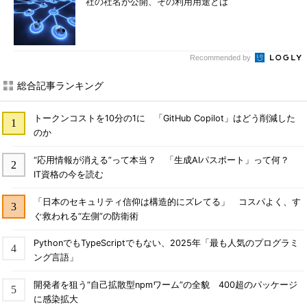
社の社名が公開、その利用用途とは
Recommended by
総合記事ランキング
トークンコストを10分の1に 「GitHub Copilot」はどう削減した
のか
“応用情報が消える”って本当？ 「生成AIパスポート」って何？
IT資格の今を読む
「日本のセキュリティ信仰は構造的にズレてる」 コスパよく、す
ぐ救われる“左側”の防衛術
PythonでもTypeScriptでもない、2025年「最も人気のプログラミ
ング言語」
開発者を狙う“自己拡散型npmワーム”の全貌 400超のパッケージ
に感染拡大