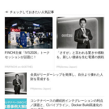
チェックしておきたい人気記事
FINCHI主催「IVS2026」トーク
「さすが」と言われる驚きや感動
セッションが話題に！
を。新しい価値を生む電通の挑戦
PR(FINCHI on GOETHE)
PR(dentsu Japan)
全員がリーダーシップを発揮し、自分より優れた人
財を育成する
PR(dentsu Japan)
コンテナベースの継続的インテグレーションの利点
／課題と、CIパイプライン、Docker Build高速化の