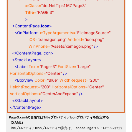
x:Class=
"dotNetTips1167.Page3"
Title
=
"PAGE 3"
>
<ContentPage.
Icon
>
<OnPlatform
x:TypeArguments=
"FileImageSource"
iOS=
"xamagon.png"
Android=
"icon.png"
WinPhone=
"Assets/xamagon.png"
/>
</ContentPage.Icon>
<StackLayout>
<Label
Text=
"Page-3"
FontSize=
"Large"
HorizontalOptions=
"Center"
/>
<BoxView
Color=
"Blue"
WidthRequest=
"200"
HeightRequest=
"200"
HorizontalOptions=
"Center"
VerticalOptions=
"CenterAndExpand"
/>
</StackLayout>
</ContentPage>
Page3.xamlの冒頭ではTitleプロパティ／Iconプロパティを指定する
（XAML）
Titleプロパティ／Iconプロパティの指定は、TabbedPageコントロール内で行