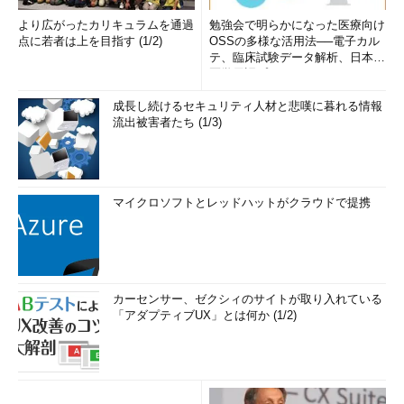
より広がったカリキュラムを通過
勉強会で明らかになった医療向け
点に若者は上を目指す (1/2)
OSSの多様な活用法──電子カル
テ、臨床試験データ解析、日本語
医学用語プラットフォーム、画...
成長し続けるセキュリティ人材と悲嘆に暮れる情報
流出被害者たち (1/3)
マイクロソフトとレッドハットがクラウドで提携
カーセンサー、ゼクシィのサイトが取り入れている
「アダプティブUX」とは何か (1/2)