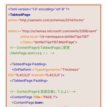
<?xml version="1.0" encoding="utf-8" ?>
<
TabbedPage
xmlns=
"http://xamarin.com/schemas/2014/forms"
xmlns:x=
"http://schemas.microsoft.com/winfx/2009/xaml"
xmlns:local=
"clr-namespace:dotNetTips1167"
x:Class=
"dotNetTips1167.MainPage"
>
<!-- ContentPageをTabbedPageに変更
（MainPage.xaml.csも！） -->
<TabbedPage.Padding>
<OnPlatform
x:TypeArguments=
"Thickness"
iOS=
"0,40,0,0"
Android=
"0,40,0,0"
/>
</TabbedPage.Padding>
<!-- ContentPageを直接定義してもよい -->
<ContentPage
Title
=
"PAGE 1"
>
<ContentPage.
Icon
>