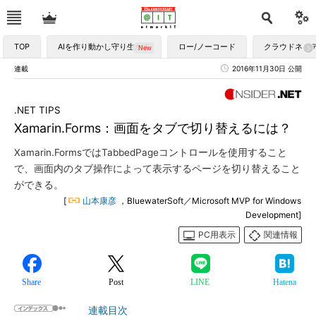
TOP
AIを作り動かし守り生かす
ロー/ノーコード
クラウドネイ
連載
2016年11月30日 公開
.NET TIPS
Xamarin.Forms：画面をタブで切り替えるには？
Xamarin.FormsではTabbedPageコントロールを使用すること
で、画面内のタブ操作によって表示するページを切り替えること
ができる。
[
山本康彦
，BluewaterSoft／Microsoft MVP for Windows
Development]
PC用表示
関連情報
Share
Post
LINE
Hatena
連載目次