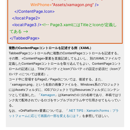
WinPhone=
"Assets/xamagon.png"
/>
</ContentPage.Icon>
</local:Page2>
<local:Page3
/>
<!-- Page3.xamlにはTitleとIconが定義し
てある -->
</TabbedPage>
複数のContentPageコントロールを記述する例（XAML）
TabbedPageコントロール内に複数のContentPageコントロールを記述する。
その際、<ContentPage>要素を直接記述してもよいし、別のXAMLファイルで
定義したContentPageコントロールを取り込んでもよい。ContentPageコント
ロールの記述には、TitleプロパティとIconプロパティの設定が必須だ（Iconプ
ロパティについては後述）。
コード中に登場するPage2／Page3については、後述する。また、
「xamagon.png」という名前の画像ファイルを、Windows系のプロジェクト
にはAssetsフォルダに、iOSプロジェクトではResourcesフォルダにコンテン
ツとして追加した。「
Xamagon
」はXamarinのロゴの名称であり、本稿ではリ
ンク先で配布されているロゴをサンプルプログラム中で引用させてもらってい
る。
なお、<OnPlatform>要素については、「
.NET TIPS：Xamarin.Forms：プラ
ットフォームに応じて画面の一部を変えるには？
」を参照してほしい。