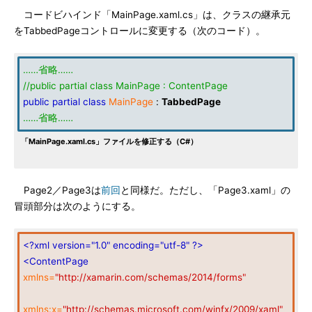
コードビハインド「MainPage.xaml.cs」は、クラスの継承元
をTabbedPageコントロールに変更する（次のコード）。
……省略……
//public partial class MainPage : ContentPage
public
partial
class
MainPage
:
TabbedPage
……省略……
「MainPage.xaml.cs」ファイルを修正する（C#）
Page2／Page3は
前回
と同様だ。ただし、「Page3.xaml」の
冒頭部分は次のようにする。
<?xml version="1.0" encoding="utf-8" ?>
<ContentPage
xmlns=
"http://xamarin.com/schemas/2014/forms"
xmlns:x=
"http://schemas.microsoft.com/winfx/2009/xaml"