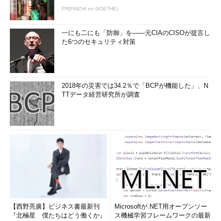
PR(FINCHI on GOETHE)
一にも二にも「防御」を――元CIAのCISOが提言し
た6つのセキュリティ対策
2018年の災害では34.2％で「BCPが機能した」、N
TTデータ経営研究所が調査
【西野亮廣】ビジネス書最新刊
Microsoftが.NET用オープンソー
『北極星 僕たちはどう働くか』
ス機械学習フレームワークの最新