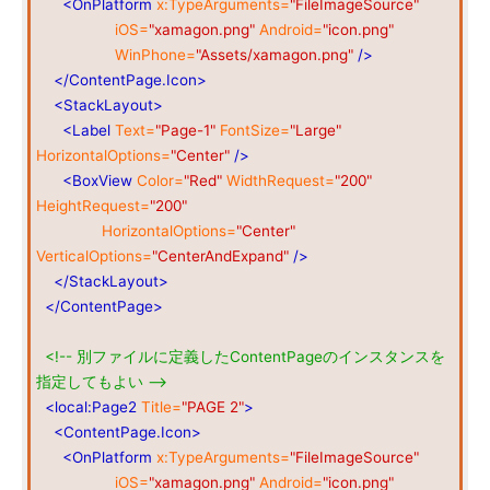
<OnPlatform
x:TypeArguments=
"FileImageSource"
iOS=
"xamagon.png"
Android=
"icon.png"
WinPhone=
"Assets/xamagon.png"
/>
</ContentPage.Icon>
<StackLayout>
<Label
Text=
"Page-1"
FontSize=
"Large"
HorizontalOptions=
"Center"
/>
<BoxView
Color=
"Red"
WidthRequest=
"200"
HeightRequest=
"200"
HorizontalOptions=
"Center"
VerticalOptions=
"CenterAndExpand"
/>
</StackLayout>
</ContentPage>
<!-- 別ファイルに定義したContentPageのインスタンスを
指定してもよい -->
<local:Page2
Title=
"PAGE 2"
>
<ContentPage.Icon>
<OnPlatform
x:TypeArguments=
"FileImageSource"
iOS=
"xamagon.png"
Android=
"icon.png"