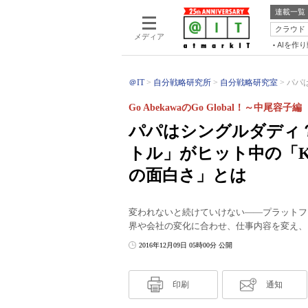
連載一覧
クラウド
メディア
AIを作
＠IT
自分戦略研究所
自分戦略研究室
パパは
Go AbekawaのGo Global！～中尾容子編
パパはシングルダディ？
トル」がヒット中の「K
の面白さ」とは
変われないと続けていけない――プラットフ
界や会社の変化に合わせ、仕事内容を変え、
2016年12月09日 05時00分 公開
印刷
通知