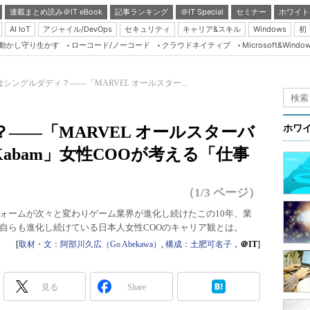
連載まとめ読み＠IT eBook
記事ランキング
＠IT Special
セミナー
ホワイト
AI IoT
アジャイル/DevOps
セキュリティ
キャリア&スキル
Windows
初
り動かし守り生かす
ローコード/ノーコード
クラウドネイティブ
Microsoft&Windo
Server & Storage
HTML5 + UX
シングルダディ？――「MARVEL オールスター...
Smart & Social
Coding Edge
――「MARVEL オールスターバ
ホワ
Java Agile
abam」女性COOが考える「仕事
Database Expert
Linux ＆ OSS
（1/3 ページ）
Master of IP Networ
ォームが次々と変わりゲーム業界が進化し続けたこの10年、業
自らも進化し続けている日本人女性COOのキャリア観とは。
Security & Trust
[
取材・文：阿部川久広（Go Abekawa）
,
構成：土肥可名子
，
＠IT
]
Test & Tools
Insider.NET
見る
Share
ブログ