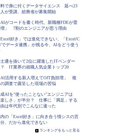
無料で身に付くデータサイエンス 延べ23
万人が受講、総務省が募集開始
AIがコードを書く時代、新職種FDEが需
要増」 7割のエンジニアが思う理由
Excel好き」では進化できない、「Excel/C
Vでデータ連携」が残る今、AIをどう使う
か
士通を抜いて2位に躍進したITベンダー
？ IT業界の就職人気企業トップ20
AI活用する新人増えてOJT負担増」 複
数の調査で露呈した現場の苦悩
成AIを“使ったことない”エンジニアは
「楽しさ」が半分？ 仕事に「満足」する
理由は年代別でこんなに違った
内の「Excel好き」に向き合う情シスの言
い分、だから進化できない
»
ランキングをもっと見る