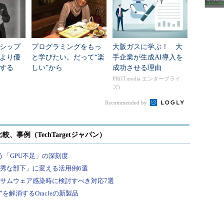
事な仕事は何ですか？
終的なゴールは、「全ての開発スタジオがきちんと
シップ
プログラミングをもっ
大阪ガスに学ぶ！ 大
問題が起きているか、問題が起きる前に問題になる
より優
と学びたい。だって“楽
手企業が生成AI導入を
する
しい”から
成功させる理由
PR(ITmedia エンタープライ
g」、何か問題を発見して解決法を探していくプロセスは面白
ズ)
進化して、プラットフォームもどんどん良くなって
Recommended by
ていきます。
、生じる問題も変わってくると思うんです。新しい
ぶつかっていけるところが、この仕事の1番面白いと
化する