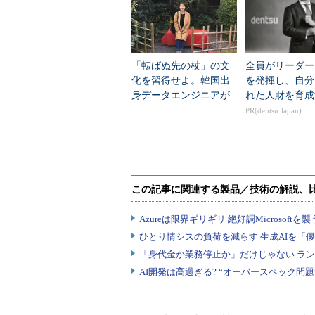
阿部川
スタジオCOOとして1番大
中尾氏
……難しい質問ですね。最
「転ばぬ先の杖」の文
全員がリーダー
運営されている」ことなので、何か
化を習得せよ。韓国出
を発揮し、自分
かどうかを見極めるかでしょうか。
身データエンジニアが
れた人財を育成
語る、日本のIT現場
PR(dentsu Japan)
いわゆる「Problem Solvin
いですね。テクノロジーがどんどん
いく。すると消費者の好みも変わっ
いろいろ要素が変わっていく中で
問題、新しいチャレンジにどんどん
ころだと思います。
ゲームが進化すれば仕事内容も変