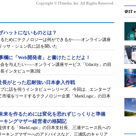
Copyright © ITmedia, Inc. All Rights Reserved.
＠IT e
abamの概要からお聞かせいただけますか。
mは主にスマートフォン向けのソーシャルゲームデベ
ザハットにないものとは？
イトルは「MARVEL オールスターバトル」という
けるためにテクノロジーは何ができるか――オンライン講座
ヒーローたちが参戦するアクションゲーム。日本で
クラリッサ・シェン氏に話を聞いた
カナダではリリースしてから2年近くになる今もトッ
事欄に「Web開発者」と書けたことだよ！
を与えたい――オンライン講座サービス「Udacity」の目
長インタビュー第2段
てロサンゼルスとサンフランシスコの4カ所に開発
のCOOを務めています。
女社長がとった忍耐強い日本参入作戦
ップに話を伺うインタビューシリーズ。今回は、エンタープ
いですね。
て市場をリードするテクノロジー企業「MarkLogic」の日本
ライズし
未来を作るためには変化を恐れずじっくりと準備
ーキングマザー経営者の格闘記
体英語を
提供する「MarkLogic」の日本支社長、三浦デニース氏への
ます。日
ワーキングマザーへのアドバイスなど、三浦氏のキャリア