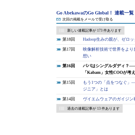
Go AbekawaのGo Global！ 連載一覧
次回の掲載をメールで受け取る
新しい連載記事が 173 件あります
18
Hadoop生みの親が、ゼ
17
映像解析技術で世界をより
想い
16
パパはシングルダディ？――
「Kabam」女性COOが
15
もう1つの「点をつなぐ」
ジニア」とは
14
ヴイエムウェアのガイジン
中尾容子 米Kabam Worldwide Studios COO
電通ヤング＆ルビカム、Ogilvy＆Matherを経て渡米
過去の連載記事が 13 件あります
Americaでマーケティングディレクター、Elec
KabamでVice President of WW Studio Ope
「Problem Solving」が面白い