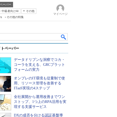
ペーパー
・中級者向けAI
その他
マイページ
ws
その他の特集
イトペーパー
データドリブンな洞察でコカ・
コーラを支える、GRCプラット
フォームの実力
オンプレのIT環境も従量制で使
k
用、リソース管理を改善する
ITaaS実現の4ステップ
全社展開から運用改善までワン
ストップ、1つ上のRPA活用を実
現する支援サービス
DXの成否を分ける認証基盤導