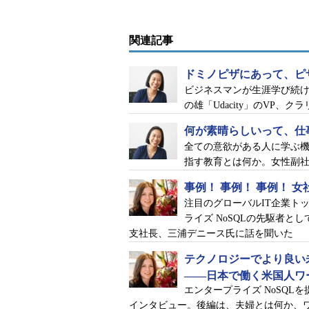
阿部川“Go”久広（以降、阿部川）
K
関連記事
中尾容子（以降、中尾氏）
Kaba
ドミノピザにあって、ピ
ロッパーです。今、1番人気があるタ
ビジネスマンが生涯学び続
アメリカンコミック「マーベル」の
の雄「Udacity」のVP、
の認知度はまだ低いですが、北米や
何が素晴らしいって、仕
プテンに入っています。
全ての意欲がある人に学ぶ機会
指す教育とは何か。女性副社
北京、カナダのバンクーバー、そし
スタジオがあり、私は開発スタジオ
事例！ 事例！ 事例！ 
注目のグローバルIT企業ト
阿部川
4カ所ですか、それはすご
ライズ NoSQLの先駆者とし
開発は米国の商品をベースにローカ
支社長、三浦デニース氏に話を聞いた
ていくスタンスですか？
テクノロジーでより良い
――日本で働く米国人ワ
中尾氏
ええ、そうですね。今は大
エンタープライズ NoSQLを
含め12カ国語にローカライズしてい
インタビュー。後編は、夫婦とは何か、