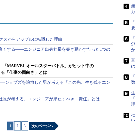
「
「
ロックスからアップルに転職した理由
S
良くする――エンジニア出身社長を突き動かすたった1つの
富
「MARVEL オールスターバトル」がヒット中の
は
考える「仕事の面白さ」とは
「
――ジョブズを追放した男が考える「この先、生き残るエン
生
社長が考える、エンジニアが果たすべき「責任」とは
。Activisionでブランドマネジャー、Namco Bandai Games
tronic Artsでマーケティングディレクター。2011年10月より、
社
rations、2016年2月より現職
1
|
2
|
3
次のページへ