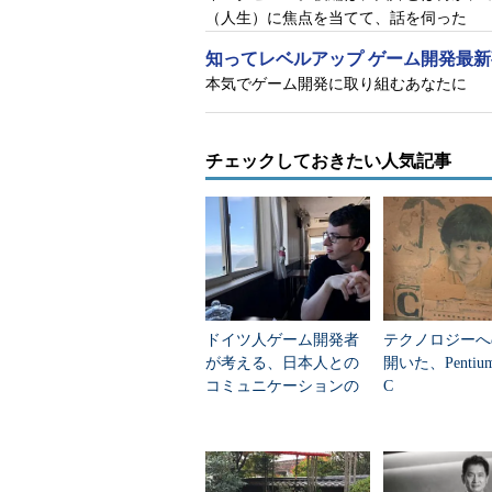
本語でのリリースは2013年が最初
（人生）に焦点を当てて、話を伺った
います。
知ってレベルアップ ゲーム開発最
本気でゲーム開発に取り組むあなたに
阿部川
オンラインゲームはiTunes St
が、いわゆる販売チャネルになるわ
ね。世界中どこからでもアクセスで
チェックしておきたい人気記事
こにでも販売できると。
中尾氏
そうですね。言語は12カ国
れていますが。
阿部川
なるほど。お仕事の内容を
伺えますか？
ドイツ人ゲーム開発者
テクノロジーへ
が考える、日本人との
開いた、Pentiu
中尾氏
ゲーム開発に直接関わるこ
コミュニケーションの
C
「心地よさ」
イズ、Q＆A、市場調査やライセン
パートナーシップの検討など、多岐
こともあって、何でも屋的なところ