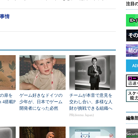
だったと思
注目
新事情
oreなど
けですよ
きて、ど
語に限ら
阿部川“Go”久広
もう少し
の扉を
ゲーム好きなドイツの
チームが本音で意見を
m 4搭載P
少年が、日本でゲーム
交わし合い、多様な人
と、例えばゲームの音楽制作、多言語へのローカラ
開発者になった必然
財が挑戦できる組織へ
PR(dentsu Japan)
ス契約、ある市場でのビジネスを伸ばしていくための
編集
にわたる仕事をしております。小さい会社だという
がありますね。