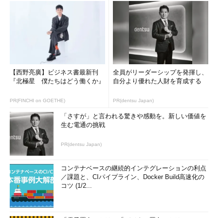
【西野亮廣】ビジネス書最新刊
全員がリーダーシップを発揮し、
『北極星 僕たちはどう働くか』
自分より優れた人財を育成する
PR(FINCHI on GOETHE)
PR(dentsu Japan)
「さすが」と言われる驚きや感動を。新しい価値を
生む電通の挑戦
PR(dentsu Japan)
コンテナベースの継続的インテグレーションの利点
／課題と、CIパイプライン、Docker Build高速化の
コツ (1/2...