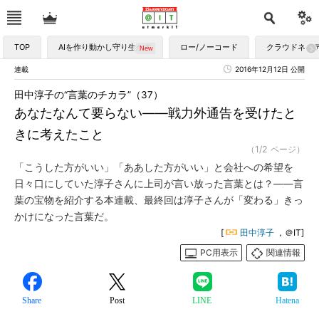
TOP
AIを作り動かし守り生かす
ロー/ノーコード
クラウドネイ
連載
2016年12月12日 公開
田中淳子の“言葉のチカラ”（37）
あなたなんて要らない――戦力外通告を受けたと
きに考えたこと
（1/2 ページ）
「こうした方がいい」「ああした方がいい」と会社への希望を
日々口にしていた淳子さんに上司が言い放った言葉とは？――言
葉の宝物を紹介する本連載、最終回は淳子さんが「変わる」きっ
かけになった言葉だ。
[
田中淳子
，＠IT]
PC用表示
関連情報
Share
Post
LINE
Hatena