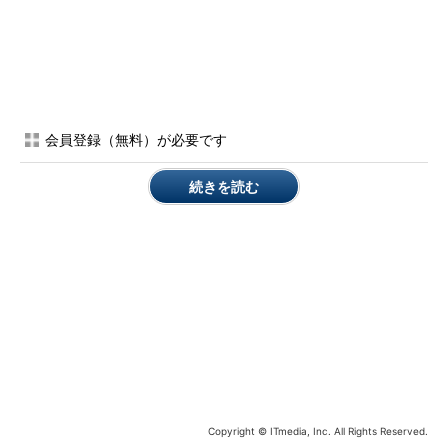
ある日上司に呼ばれて会議室に行くと、上司はホワイトボード
に絵や文字を書きながらこんなことを話し始めた。
「会社には、こうした方がいい、ああした方がいいと評論する
人、つまり『評論家』と、こうした方がいいと思ったことを主体
会員登録（無料）が必要です
的に行動に移す人の2種類がいます。大きな会社には、こっちが
たくさんいます」
続きを読む
そう言って「評論家」という文字に下線を引いた。
「でもね、うちみたいな立ち上がったばかりの少人数の会社に
は、こっちの人は要らないんだよね」
今度は「評論家」という文字の上に大きく「×」を書き、こう
続けた。
「淳子さんはこの部署に長くいるけれど、他の仕事を経験する
のも悪くない。例えば営業をやってみるのはどうだろう？ ちょ
っと考えてみて」
Copyright © ITmedia, Inc. All Rights Reserved.