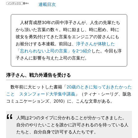
連載目次
人材育成歴30年の田中淳子さんが、人生の先輩たち
から頂いた言葉の数々。時に励まし、時に慰め、時に
彼女を勇気付けてきた言葉をエンジニアの皆さんにも
お裾分けする本連載。前回は、
淳子さんが体験した
「忘れられない上司の言葉」を2つ紹介
した。今回も淳
子さんに影響を与えた上司の言葉だ。
淳子さん、戦力外通告を受ける
数年前に大ヒットした書籍「
20歳のときに知っておきたかった
こと スタンフォード大学集中講義
」（ティナ・シーリグ、阪急
コミュニケーションズ、2010）に、こんな文章がある。
人間は2つのタイプに分かれることが分かってきました。
自分のやりたいことを誰かに許可されるのを待っている人
たちと、自分自身で許可する人たちです。