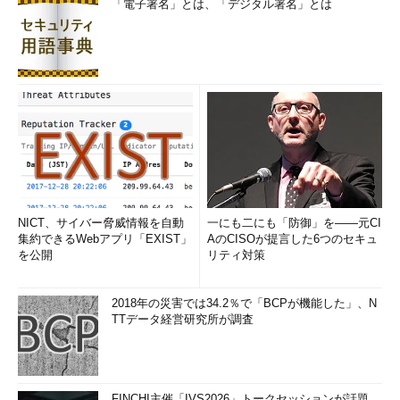
「電子署名」とは、「デジタル署名」とは
NICT、サイバー脅威情報を自動
一にも二にも「防御」を――元CI
集約できるWebアプリ「EXIST」
AのCISOが提言した6つのセキュ
を公開
リティ対策
2018年の災害では34.2％で「BCPが機能した」、N
TTデータ経営研究所が調査
FINCHI主催「IVS2026」トークセッションが話題