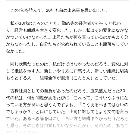
この1節を読んで、20年も前の出来事を思い出した。
私が30代のころのことだ。勤め先の経営者ががらりと代わ
り、経営も組織も大きく変化した。しかし私はその変化になかな
かついていけなかった。上司たちが何を言っているのかもよく分
からなかったし、自分たちが求められていることも腹落ちしてい
なかった。
同じ状態だったのは、私だけではなかったのだろう。変化に対
して抵抗を示す人、新しいやり方に戸惑う人、新しい組織に馴染
もうとする人――組織全体が混沌（こんとん）としていた。
古株社員としての自負があったのだろう。血気盛んだった30
代の私は、何か問題があるたびに「これって、こういうふうにな
っている方が良いと思うんですよね」「こうあるべきではないの
でしょうか？」と口にしていた。上司に対してもよく文句を言っ
ていた。あるべき論を口にし、言い方も結構キツかった（だろう
と思う。そのときは自覚していなかったが）。そのため、あちこ
ちで人とぶつかった。