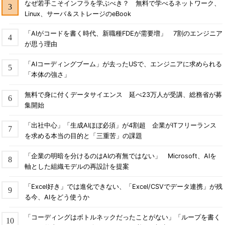
なぜ若手こそインフラを学ぶべき？ 無料で学べるネットワーク、
Linux、サーバ＆ストレージのeBook
「AIがコードを書く時代、新職種FDEが需要増」 7割のエンジニア
が思う理由
「AIコーディングブーム」が去ったUSで、エンジニアに求められる
「本体の強さ」
無料で身に付くデータサイエンス 延べ23万人が受講、総務省が募
集開始
「出社中心」「生成AIほぼ必須」が4割超 企業がITフリーランス
を求める本当の目的と「三重苦」の課題
「企業の明暗を分けるのはAIの有無ではない」 Microsoft、AIを
軸とした組織モデルの再設計を提案
「Excel好き」では進化できない、「Excel/CSVでデータ連携」が残
る今、AIをどう使うか
「コーディングはボトルネックだったことがない」「ループを書く