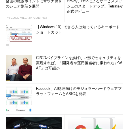
全国の絶景ポイントにサウナ付き
Envoy、Istioによるサービスメッ
のシェア別荘を展開
シュのスタートアップ、Tetrateが
正式デビュー
PR(COCO VILLA on GOETHE)
【Windows 10】できる人は知っているキーボード
ショートカット
CI/CDパイプラインを妨げない形でセキュリティを
実現すれば、「開発者や運用担当者に嫌われないW
AF」は可能か
Faceook、AI処理向けのモジュラーハードウェアプ
ラットフォームとASICを発表