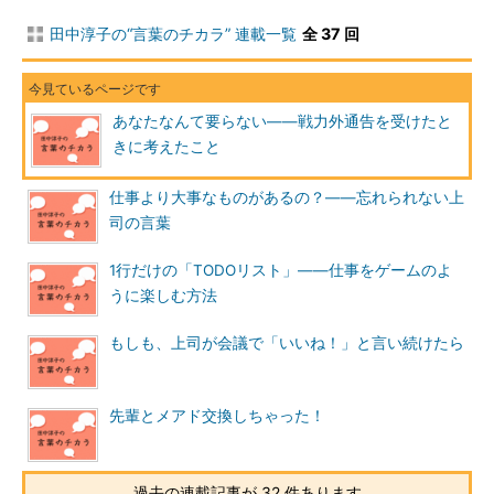
ずっと人材開発のコンテンツ開発や講師をしてきた私に「営業
田中淳子の“言葉のチカラ” 連載一覧
全 37 回
へ行け」と言うのは、かなり唐突な話であった。「今のままだっ
たらあなたは要らない。他の仕事をしてよく考えろ」というメッ
セージだと受け取った。戦力外通告である。
あなたなんて要らない――戦力外通告を受けたと
きに考えたこと
仕事に就いて10年、こう淡々と「あなたはここには不要」とい
うニュアンスのことを言われたのは初めてだったので、私は衝撃
仕事より大事なものがあるの？――忘れられない上
を受けた。
司の言葉
1行だけの「TODOリスト」――仕事をゲームのよ
うに楽しむ方法
もしも、上司が会議で「いいね！」と言い続けたら
先輩とメアド交換しちゃった！
過去の連載記事が 32 件あります