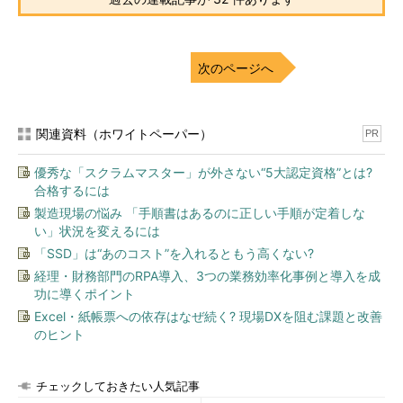
批判ばかりする人は要りません！（画像はイメージです）
淳子さんは、どうなったのか？
次のページへ
関連資料（ホワイトペーパー）
PR
優秀な「スクラムマスター」が外さない“5大認定資格”とは?
合格するには
製造現場の悩み 「手順書はあるのに正しい手順が定着しな
い」状況を変えるには
「SSD」は“あのコスト”を入れるともう高くない?
経理・財務部門のRPA導入、3つの業務効率化事例と導入を成
功に導くポイント
Excel・紙帳票への依存はなぜ続く? 現場DXを阻む課題と改善
のヒント
チェックしておきたい人気記事