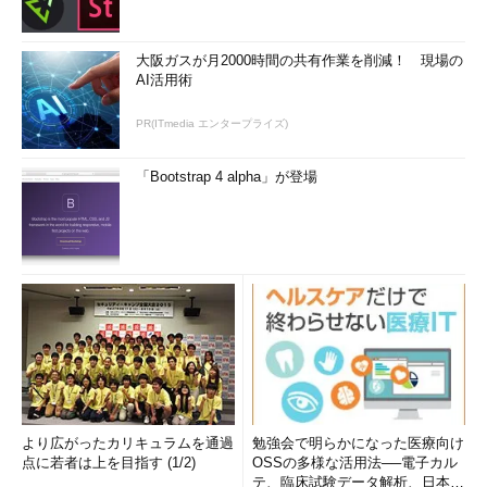
大阪ガスが月2000時間の共有作業を削減！ 現場の
AI活用術
PR(ITmedia エンタープライズ)
「Bootstrap 4 alpha」が登場
より広がったカリキュラムを通過
勉強会で明らかになった医療向け
点に若者は上を目指す (1/2)
OSSの多様な活用法──電子カル
テ、臨床試験データ解析、日本語