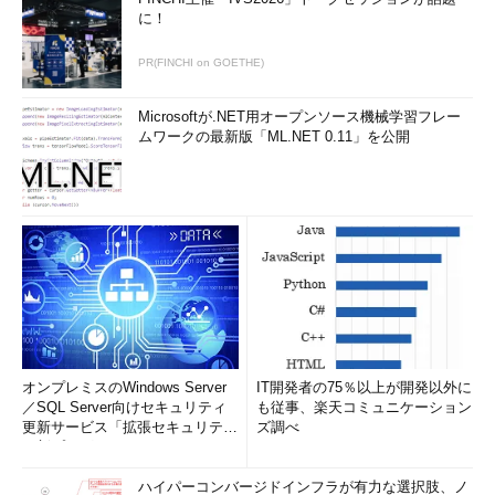
に！
PR(FINCHI on GOETHE)
Microsoftが.NET用オープンソース機械学習フレー
ムワークの最新版「ML.NET 0.11」を公開
オンプレミスのWindows Server
IT開発者の75％以上が開発以外に
／SQL Server向けセキュリティ
も従事、楽天コミュニケーション
更新サービス「拡張セキュリティ
ズ調べ
更新プログ...
ハイパーコンバージドインフラが有力な選択肢、ノ