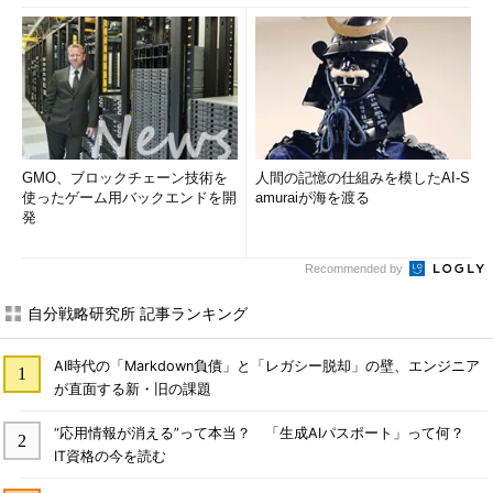
GMO、ブロックチェーン技術を
人間の記憶の仕組みを模したAI-S
使ったゲーム用バックエンドを開
amuraiが海を渡る
発
Recommended by
自分戦略研究所 記事ランキング
AI時代の「Markdown負債」と「レガシー脱却」の壁、エンジニア
が直面する新・旧の課題
“応用情報が消える”って本当？ 「生成AIパスポート」って何？
IT資格の今を読む