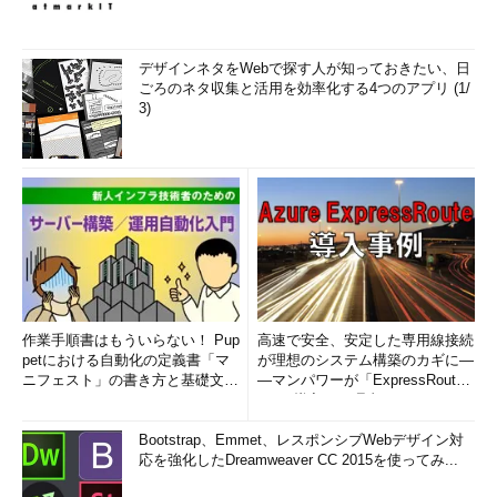
デザインネタをWebで探す人が知っておきたい、日
ごろのネタ収集と活用を効率化する4つのアプリ (1/
3)
作業手順書はもういらない！ Pup
高速で安全、安定した専用線接続
petにおける自動化の定義書「マ
が理想のシステム構築のカギに―
ニフェスト」の書き方と基礎文法
―マンパワーが「ExpressRout
まとめ (1/5)
e」を導入した理由
Bootstrap、Emmet、レスポンシブWebデザイン対
応を強化したDreamweaver CC 2015を使ってみ...