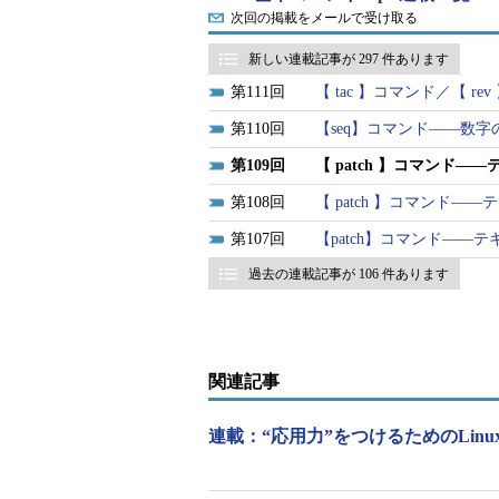
回
～
105回
）を使って作成します。
次回の掲載をメールで受け取る
新しい連載記事が 297 件あります
差分ファイルを“パッチファイル”
111
【 tac 】コマンド／【 
に表現することがあります。
110
【seq】コマンド――数
109
【 patch 】コマンド
108
【 patch 】コマンド
patchコマンドの書式
107
【patch】コマンド―
patch [
オプション
] 元のファイ
過去の連載記事が 106 件あります
patch -p 数字 < 差分ファイル
関連記事
連載：“応用力”をつけるためのLinu
patchコマンドの主なオプショ