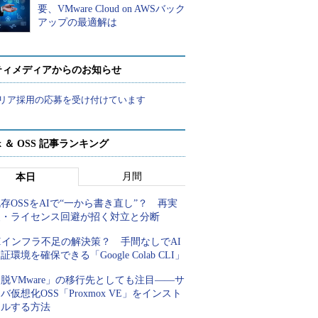
要、VMware Cloud on AWSバック
アップの最適解は
ティメディアからのお知らせ
リア採用の応募を受け付けています
ux ＆ OSS 記事ランキング
月間
本日
存OSSをAIで“一から書き直し”？ 再実
装・ライセンス回避が招く対立と分断
Iインフラ不足の解決策？ 手間なしでAI
証環境を確保できる「Google Colab CLI」
脱VMware」の移行先としても注目――サ
バ仮想化OSS「Proxmox VE」をインスト
ールする方法