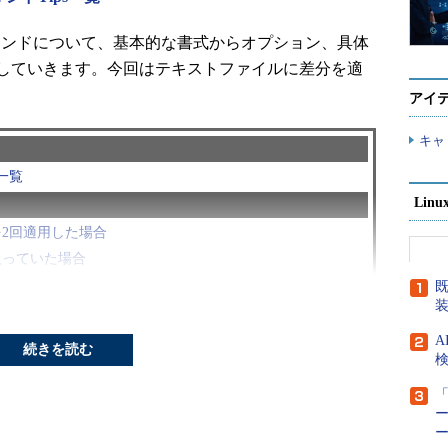
コマンドについて、基本的な書式からオプション、具体
していきます。今回はテキストファイルに差分を適
アイ
キャ
一覧
Lin
2回適用した場合
入っていた場合
ティングした場合
既
A
続きを読む
検
「
差分を適用するコマンドです。古いファイルと差分フ
ー
成します。差分ファイルは「
diff
」コマンド（
第102