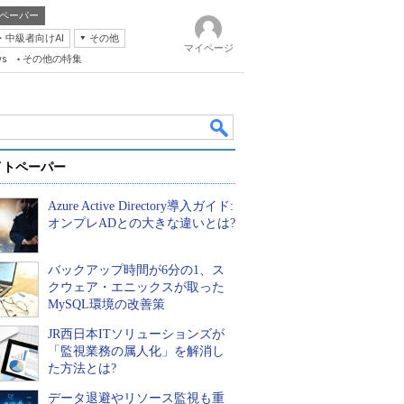
ペーパー
・中級者向けAI
その他
マイページ
ws
その他の特集
イトペーパー
Azure Active Directory導入ガイド:
オンプレADとの大きな違いとは?
バックアップ時間が6分の1、ス
k
クウェア・エニックスが取った
MySQL環境の改善策
JR西日本ITソリューションズが
「監視業務の属人化」を解消し
た方法とは?
データ退避やリソース監視も重