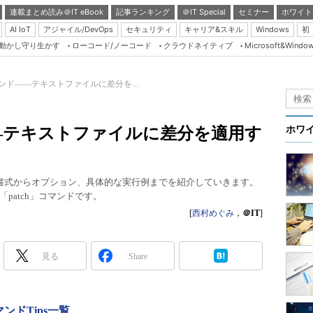
連載まとめ読み＠IT eBook
記事ランキング
＠IT Special
セミナー
ホワイト
AI IoT
アジャイル/DevOps
セキュリティ
キャリア&スキル
Windows
初
り動かし守り生かす
ローコード/ノーコード
クラウドネイティブ
Microsoft&Windo
Server & Storage
HTML5 + UX
】コマンド――テキストファイルに差分を...
Smart & Social
Coding Edge
ド――テキストファイルに差分を適用す
ホワ
Java Agile
Database Expert
本書式からオプション、具体的な実行例までを紹介していきます。
Linux ＆ OSS
patch」コマンドです。
Master of IP Networ
[
西村めぐみ
，
＠IT
]
Security & Trust
見る
Share
Test & Tools
Insider.NET
ブログ
マンドTips一覧