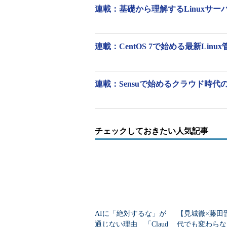
連載：基礎から理解するLinuxサーバー［
patchコマンドのオプションを4
なオプションです。
連載：CentOS 7で始める最新Linu
短い
長いオ
オプ
プショ
意味
ショ
ン
ン
連載：Sensuで始めるクラウド時代
-i フ
--input=
ァイ
ファイ
差分を指定したファイルから読
ル名
ル名
--
チェックしておきたい人気記事
-n
差分をノーマルdiff（diff
normal
--
-c
差分をコンテキストdiff（dif
context
--
-u
差分をunified形式のコンテキスト
unified
コンテキストdiffに対し、適用
-F 行
--fuzz=
力した際の行数（デフォルトは
数
行数
所に適用される場合が多くなる
AIに「絶対するな」が
【見城徹×藤田
--binary
全てのファイルをバイナリモードで読
通じない理由 「Claud
代でも変わらな