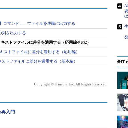
要
O
、差分を適用することを“パッチを当てる”というよう
rev 】コマンド――ファイルを逆順に出力する
生
字の列を出力する
――テキストファイルに差分を適用する（応用編その2）
目次に戻る
――テキストファイルに差分を適用する（応用編）
―テキストファイルに差分を適用する（基本編）
＠IT e
ル 差分ファイル
※[ ]は省略可能な引数を示しています
Copyright © ITmedia, Inc. All Rights Reserved.
目次に戻る
x再入門
ン