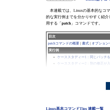
本連載では、Linuxの基本的な
的な実行例までを分かりやすく紹介
用する「
patch
」コマンドです。
目次
patchコマンドの概要
|
書式
|
オプション
実行例
ケーススタディー1：同じパッチを
ケーススタディー2：別の修正が
ケーススタディー3：変更がバッ
patchコマンドとは？
「patch」はテキストファイルに
ァイルを基に、新しいファイルを作
Linux基本コマンドTips 連載一覧