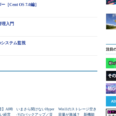
Cent OS 7.0編］
種類に分けて紹介します。最初は差分ファイル関係の主
x管理入門
のシステム監視
注目
み取る（デフォルトは標準入力）
のデフォルト出力による差分）として解釈する
f -cで出力した差分）として解釈する
diff（diff -uで出力した差分）として解釈する
する位置を探す際に無視できる行数を指定。デフォルトは2。diff -cで出
3）より大きな数を指定しないよう注意。数字が大きいと間違った場
晋】AI時
いまさら聞けないHyper
Win11のストレージ空き
み書きする（diff -a --binaryで作成した差分を対象とする）
い経営
-Vのバックアップ／災
容量が激減？ 新機能