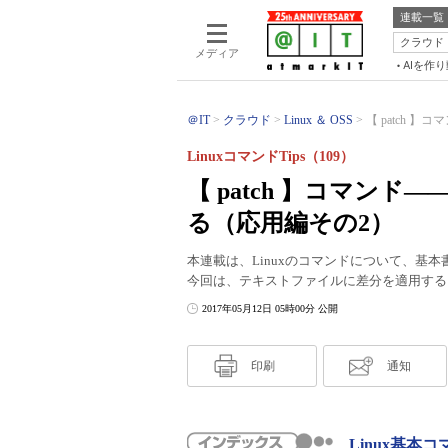
連載一覧
クラウド
メディア
AIを作
＠IT
クラウド
Linux ＆ OSS
【 patch 
LinuxコマンドTips（109）
【 patch 】コマン
る（応用編その2）
本連載は、Linuxのコマンドについて、基
今回は、テキストファイルに差分を適用する「
2017年05月12日 05時00分 公開
印刷
通知
Linux基本コ