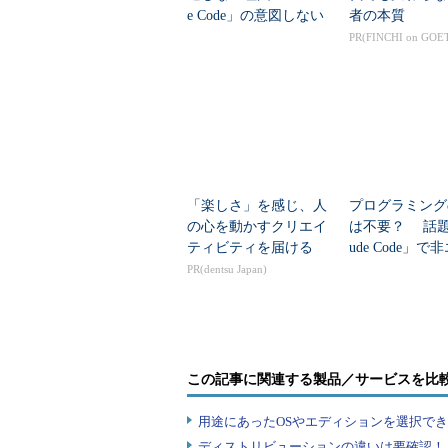
e Code」の意図しない
-e
--ed
差分をedスクリプトとして解釈
者の本質
動作を防ぐ7つのTIPS
PR(FINCHI on GOE
-D 名
--ifdef=
差分を#ifdef "名前"～#endif
前
名前
patchコマンドの差分適用時の処
短い
オプ
長いオプ
意味
ショ
ション
「楽しさ」を感じ、人
プログラミング
ン
の心を動かすクリエイ
は不要？ 話題
-d デ
--
ティビティを届ける
ude Code」で
ィレ
directory=
指定したディレクトリへ移動
ニアが「欲しか
PR(dentsu Japan)
クト
ディレク
のツール」を作
リ
トリ
-p個
--strip=個
差分に記載されたファイル名
数
数
-R
--reverse
新旧のファイルが反転してい
この記事に関連する製品／サービスを比
-N
--forward
反転していると思われる差分
--ignore-
-l
空白の個数の違いや行末の空
用途にあったOSやエディションを選択できていま
whitespace
ディストリビューションの違いは要確認！『