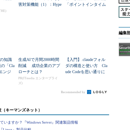
する
害対策機能（1）：Hype
「ポイントインタイム
r-V仮想マシンの保護
リストア」のわなと賢
THE)
形式で適用する
い設定術
理に関係したオプションは次の通りです。
編集
の知識
生成AIで月間2000時間
【入門】.claudeフォル
の「Cla
削減 成功企業のアプ
ダの構造と使い方 Cla
非エンジ
ローチとは？
ude Codeを思い通りに
してから他の処理を行う
ったあ
動かそう
PR(ITmedia エンタープライ
ズ)
る
Recommended by
から指定した個数分のパス指定を取り除く（本文参照）
ると見なす
較（キーマンズネット）
や適用済みと思われる差分を無視する
白の有無による違いを無視する
すか？『Windows Server』関連製品情報
Linux』製品比較