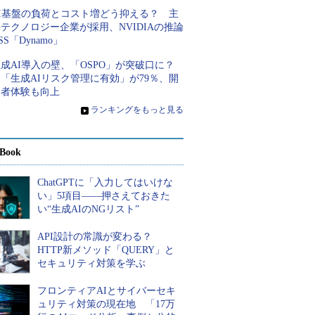
AI基盤の負荷とコスト増どう抑える？ 主
テクノロジー企業が採用、NVIDIAの推論
SS「Dynamo」
成AI導入の壁、「OSPO」が突破口に？
「生成AIリスク管理に有効」が79％、開
発者体験も向上
»
ランキングをもっと見る
Book
ChatGPTに「入力してはいけな
い」5項目――押さえておきた
い“生成AIのNGリスト”
API設計の常識が変わる？
HTTP新メソッド「QUERY」と
セキュリティ対策を学ぶ
フロンティアAIとサイバーセキ
ュリティ対策の現在地 「17万