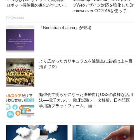
ロボット掃除機の進化がすごい！
ブWebデザイン対応を強化したDr
eamweaver CC 2015を使って
み...
PR(Dreame)
「Bootstrap 4 alpha」が登場
より広がったカリキュラムを通過点に若者は上を目
指す (1/2)
勉強会で明らかになった医療向けOSSの多様な活用
法──電子カルテ、臨床試験データ解析、日本語医
学用語プラットフォーム、画...