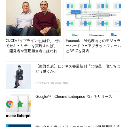
CI/CDパイプラインを妨げない形
Faceook、AI処理向けのモジュラ
でセキュリティを実現すれば、
ーハードウェアプラットフォーム
「開発者や運用担当者に嫌われな
とASICを発表
いWAF」は可能か
【西野亮廣】ビジネス書最新刊『北極星 僕たちは
どう働くか』
PR(FINCHI on GOETHE)
Googleが「Chrome Enterprise 73」をリリース
デジタルトランスフォーメーションの進捗状況を測