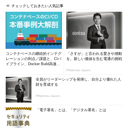
が保存されています。画面2で「y」と入力しましたから、「y」
チェックしておきたい人気記事
と表示されました。RANDOMは出力するごとに0～32767の整数
をランダムに返します。
コマンド実行例
echo $変数名
コンテナベースの継続的インテグ
「さすが」と言われる驚きや感動
（変数の内容を表示する）（
画面2
）
レーションの利点／課題と、CIパ
を。新しい価値を生む電通の挑戦
イプライン、Docker Build高速化
のコツ (1/2...
PR(dentsu Japan)
全員がリーダーシップを発揮し、自分より優れた人
財を育成する
画面2
環境変数やシェル変数の内容を出力する
PR(dentsu Japan)
「電子署名」とは、「デジタル署名」とは
目次に戻る
引用符を使いこなす