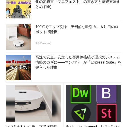
化の定義書「マニフェスト」の書き方と基礎文法ま
とめ (1/5)
100℃でモップ洗浄、圧倒的な吸引力…今注目のロ
ボット掃除機
PR(Dreame)
高速で安全、安定した専用線接続が理想のシステム
構築のカギに――マンパワーが「ExpressRoute」を
導入した理由
いつもきれいなモップで床掃除。
Bootstrap、Emmet、レスポンシ