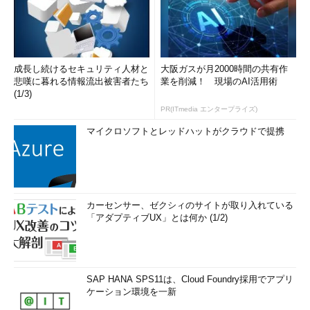
成長し続けるセキュリティ人材と
大阪ガスが月2000時間の共有作
悲嘆に暮れる情報流出被害者たち
業を削減！ 現場のAI活用術
(1/3)
PR(ITmedia エンタープライズ)
マイクロソフトとレッドハットがクラウドで提携
カーセンサー、ゼクシィのサイトが取り入れている
「アダプティブUX」とは何か (1/2)
SAP HANA SPS11は、Cloud Foundry採用でアプリ
ケーション環境を一新