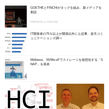
わかるLinux』『らぶらぶLinuxシリーズ』『はじめてでもわか
るSQLとデータ設計』『シェルの基本テクニック』など。2011
GOETHEとFINCHIがタッグを組み、新メディアを
創設
年より、地方自治体の在宅就業支援事業にてPC基礎および
Microsoft Office関連の教材作成およびeラーニング指導を担
PR(FINCHI on GOETHE)
当。
IT開発者の75％以上が開発以外にも従事、楽天コミ
ュニケーションズ調べ
Mellanox、NVMe-oFでストレージを仮想化する「S
NAP」を発表