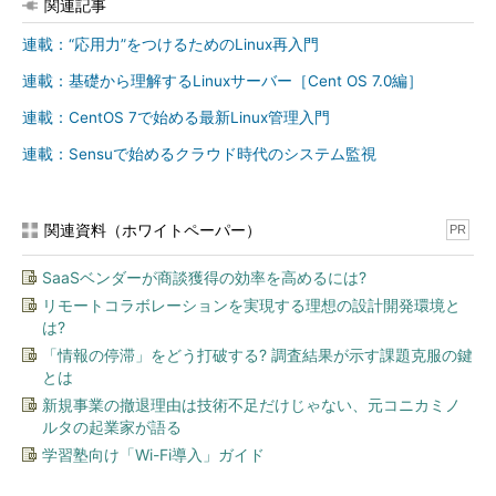
関連記事
echo -n メッセージ
連載：“応用力”をつけるためのLinux再入門
連載：基礎から理解するLinuxサーバー［Cent OS 7.0編］
（メッセージを出力し、改行しない）
連載：CentOS 7で始める最新Linux管理入門
連載：Sensuで始めるクラウド時代のシステム監視
関連資料（ホワイトペーパー）
PR
画面1
echoコマンドでメッセージを出力する
SaaSベンダーが商談獲得の効率を高めるには?
目次に戻る
リモートコラボレーションを実現する理想の設計開発環境と
は?
変数を表示する
「情報の停滞」をどう打破する? 調査結果が示す課題克服の鍵
とは
環境変数やシェル変数を確認する際には、「
echo $変数名
」と
新規事業の撤退理由は技術不足だけじゃない、元コニカミノ
入力します（
画面2
）。
ルタの起業家が語る
学習塾向け「Wi-Fi導入」ガイド
実行画面では3つの環境変数LANGとREPLY、RANDOMの内容
を表示しています。REPLYは直前のreadコマンドで実行した内容