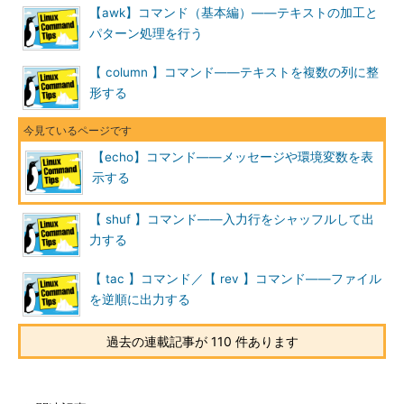
【awk】コマンド（基本編）――テキストの加工と
目次に戻る
パターン処理を行う
メッセージを出力する
【 column 】コマンド――テキストを複数の列に整
「
echo メッセージ
形する
」で、メッセージを出力後、改行します。
改行したくない場合は、「-n」オプションを使います。
画面1
にある3番目の実行例では、「echo -n」でメッセージを表示
【echo】コマンド――メッセージや環境変数を表
し、続けてreadコマンドを実行しています。
示する
readコマンドはキー入力を1行分受け取るために使うコマンド
【 shuf 】コマンド――入力行をシャッフルして出
です。実行画面では「y（改行）」を入力しました。シェルスク
力する
リプトなどで、入力内容に応じて処理を分岐する際に使用しま
す。
【 tac 】コマンド／【 rev 】コマンド――ファイル
を逆順に出力する
コマンド実行例
過去の連載記事が 110 件あります
echo メッセージ
（
画面1
）
（メッセージを出力し、最後に改行する）