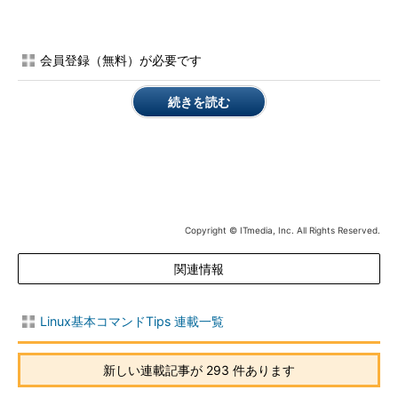
-E
エスケープシーケンスを解釈しない（デフォルト）
echoコマンドで使用できるエスケープシーケンス（bash）
会員登録（無料）が必要です
\a
アラート（ベル）
続きを読む
\b
バックスペース
\c
以降の出力を抑止
\e
エスケープ文字
\f
フォームフィード
\r
キャリッジリターン
Copyright © ITmedia, Inc. All Rights Reserved.
\n
改行（フォームフィード＋キャリッジリターン）
\t
水平タブ
関連情報
\v
垂直タブ
\\
バックスラッシュ
Linux基本コマンドTips 連載一覧
\0nnn
ASCIIコードが8進数で「nnn」の文字。nnn部分は3桁の8進数字
\xHH
ASCIIコードが16進数で「HH」の文字。HH部分は2桁の16進数字
新しい連載記事が 293 件あります