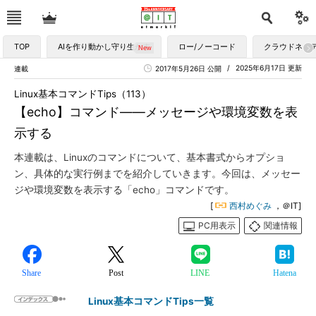
TOP
AIを作り動かし守り生かす
ロー/ノーコード
クラウドネイ
2025年6月17日 更新
連載
2017年5月26日 公開
Linux基本コマンドTips（113）
【echo】コマンド――メッセージや環境変数を表
示する
本連載は、Linuxのコマンドについて、基本書式からオプショ
ン、具体的な実行例までを紹介していきます。今回は、メッセー
ジや環境変数を表示する「echo」コマンドです。
[
西村めぐみ
，＠IT]
PC用表示
関連情報
Share
Post
LINE
Hatena
Linux基本コマンドTips一覧