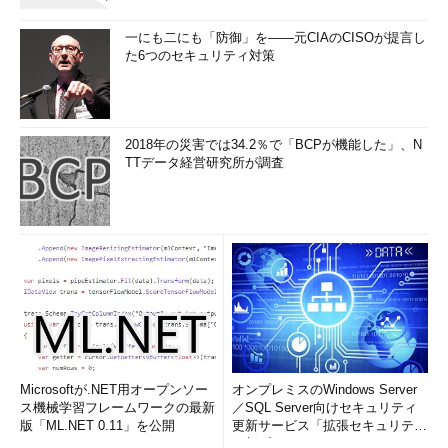
引用符（"または'）の中では「\a」、引用符がない場合は
一にも二にも「防御」を――元CIAのCISOが提言し
「\\a」のようにもう1つ「\」を付けて指定しなければなりませ
た6つのセキュリティ対策
ん。
2018年の災害では34.2％で「BCPが機能した」、N
TTデータ経営研究所が調査
画面4
エスケープシーケンスをメッセージと組み合わせる
目次に戻る
筆者紹介
西村 めぐみ（にしむら めぐみ）
PC-9801NからのDOSユーザー。PC-486DX時代にDOS版UNIX-
Microsoftが.NET用オープンソー
オンプレミスのWindows Server
ス機械学習フレームワークの最新
／SQL Server向けセキュリティ
like toolsを経てLinuxへ。1992年より生産管理のパッケージソ
版「ML.NET 0.11」を公開
更新サービス「拡張セキュリティ
フトウェアの開発およびサポート業務を担当。著書に『図解で
更新プログ...