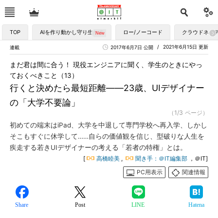
TOP
AIを作り動かし守り生かす
ロー/ノーコード
クラウドネイ
2021年6月15日 更新
連載
2017年6月7日 公開
まだ君は間に合う！ 現役エンジニアに聞く、学生のときにやっ
ておくべきこと（13）
行くと決めたら最短距離――23歳、UIデザイナー
の「大学不要論」
（1/3 ページ）
初めての端末はiPad、大学を中退して専門学校へ再入学、しかし
そこもすぐに休学して……自らの価値観を信じ、型破りな人生を
疾走する若きUIデザイナーの考える「若者の特権」とは。
[
高橋睦美
,
聞き手：＠IT編集部
，＠IT]
PC用表示
関連情報
Share
Post
LINE
Hatena