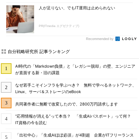
人が足りない、でもIT運用は止められない
PR(ITmedia エグゼクティブ)
Recommended by
自分戦略研究所 記事ランキング
AI時代の「Markdown負債」と「レガシー脱却」の壁、エンジニア
が直面する新・旧の課題
なぜ若手こそインフラを学ぶべき？ 無料で学べるネットワーク、
Linux、サーバ＆ストレージのeBook
共同著作者に無断で改変したので、2800万円請求します
“応用情報が消える”って本当？ 「生成AIパスポート」って何？
IT資格の今を読む
「出社中心」「生成AIほぼ必須」が4割超 企業がITフリーランス