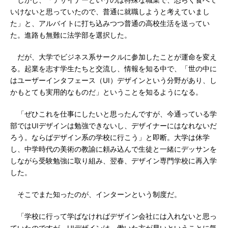
しかし、「デザイナーというのは特殊な職業で、恐らく食べて
いけないと思っていたので、普通に就職しようと考えていまし
た」と、アルバイトに打ち込みつつ普通の高校生活を送ってい
た。進路も無難に法学部を選択した。
だが、大学でビジネス系サークルに参加したことが運命を変え
る。起業を志す学生たちと交流し、情報を知る中で、「世の中に
はユーザーインタフェース（UI）デザインという分野があり、し
かもとても実用的なものだ」ということを知るようになる。
「ぜひこれを仕事にしたいと思ったんですが、今通っている学
部ではUIデザインは勉強できないし、デザイナーにはなれないだ
ろう。ならばデザイン系の学校に行こう」と即断。大学は休学
し、中学時代の美術の教諭に頼み込んで生徒と一緒にデッサンを
しながら受験勉強に取り組み、翌春、デザイン専門学校に再入学
した。
そこでまた知ったのが、インターンという制度だ。
「学校に行って学ばなければデザイン会社には入れないと思っ