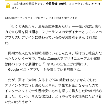
この記事は会員限定です。
会員登録（無料）
すると全てご覧いただけ
ます。
※本記事はアフィリエイトプログラムによる収益を得ています
「行くと決めたら、最短距離を進みたい」――強い意志と実行
力で自ら道を切り開き、フリーランスのデザイナーとしてスマホ
アプリのUIデザインに携わっているのが河野彩子さん（23歳）
だ。
同期の友人たちが就職活動にいそしんだり、駆け出し社会人だ
ったりという一方で、TicketCampのアプリリニューアルや家庭
教師のトライが展開する「Try It」の立ち上げに関わり、
「Google ベストアプリ」も受賞している河野さん。
だが、実は「大学に入るまでPCの経験はありませんでした。
デザインを学ぼうと決めたときも、学生でお金がなかったので、
インターネットで一生懸命安いものを探して購入したiPadで始め
ました」という。そんな彼女は、どうやって今の場所にたどり着
いたのだろうか？