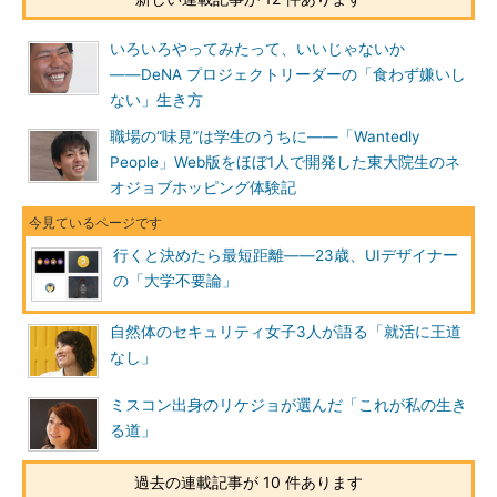
いろいろやってみたって、いいじゃないか
――DeNA プロジェクトリーダーの「食わず嫌いし
ない」生き方
職場の“味見”は学生のうちに――「Wantedly
People」Web版をほぼ1人で開発した東大院生のネ
オジョブホッピング体験記
行くと決めたら最短距離――23歳、UIデザイナー
の「大学不要論」
自然体のセキュリティ女子3人が語る「就活に王道
なし」
ミスコン出身のリケジョが選んだ「これが私の生き
る道」
過去の連載記事が 10 件あります