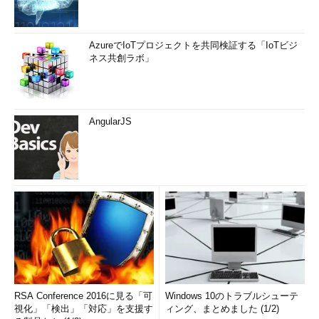
AzureでIoTプロジェクトを共同検証する「IoTビジ
ネス共創ラボ」
AngularJS
RSA Conference 2016に見る「可
Windows 10のトラブルシューテ
視化」「検出」「対応」を支援す
ィング、まとめました (1/2)