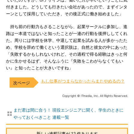
ていたのですが、UIデザインは、働いた方が早いということに気
付きました。どうしても行きたい会社があったので、まずインタ
ーンとして採用していただき、その後正式に働き始めました」
持ち前の行動力もさることながら、起業サークルに参加し、進
路は一本道ではないと知ったことが一連の行動を後押ししてくれ
た。周りには学校を休学、中退して起業を試みる人が多かったた
め、学校を辞めて働くという選択肢は、自然と彼女の中にあった
「失敗するかもしれないけれど、その過程で得る経験はきっと何
かに生かせるはず、そんなふうに『失敗をこわがらなくてもい
い』と知ったことが大きいですね」
もし仕事がつまらなかったらまたやめるの？
Copyright © ITmedia, Inc. All Rights Reserved.
まだ君は間に合う！ 現役エンジニアに聞く、学生のときに
やっておくべきこと 連載一覧
新しい連載記事が 12 件あります