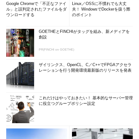
Google Chromeで「不正なファイ
Linux／OSSに不慣れでも大丈
ル」と誤判定されたファイルをダ
夫！ WindowsでDockerを扱う際
ウンロードする
のポイント
GOETHEとFINCHIがタッグを組み、新メディアを
創設
PR(FINCHI on GOETHE)
ザイリンクス、OpenCL、C／C++でFPGAアクセラ
レーションを行う開発環境最新版のリリースを発表
これだけはやっておきたい！ 基本的なサーバー管理
に役立つグループポリシー設定