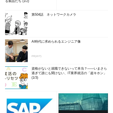
る製品たち (1/2)
第504話 ネットワークカメラ
AI時代に求められるエンジニア像
PR(＠IT)
資格がないと就職できないって本当？――いまさら
過ぎて誰にも聞けない、IT業界就活の「超キホン」
(1/3)