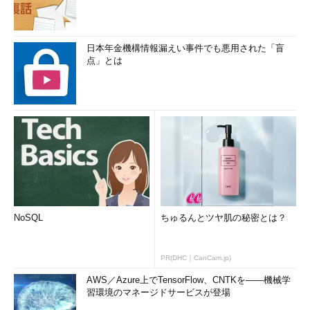
日本年金機構情報漏えい事件でも悪用された「盲
点」とは
NoSQL
ちゅるんとツヤ肌の秘密とは？
PR(DHC｜CanCam.jp)
AWS／Azure上でTensorFlow、CNTKを――機械学
習環境のマネージドサービスが登場