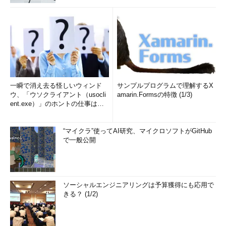
一瞬で消え去る怪しいウィンド
サンプルプログラムで理解するX
ウ、「ウソクライアント（usocli
amarin.Formsの特徴 (1/3)
ent.exe）」のホントの仕事は？
(1/2)
“マイクラ”使ってAI研究、マイクロソフトがGitHub
で一般公開
ソーシャルエンジニアリングは予算獲得にも応用で
きる？ (1/2)