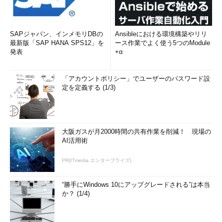
SAPジャパン、インメモリDBの
Ansibleにおける環境構築やリリ
最新版「SAP HANA SPS12」を
ース作業でよく使う5つのModule
発表
+α
「アカウントポリシー」でユーザーのパスワード設
定を定義する (1/3)
大阪ガスが月2000時間の共有作業を削減！ 現場の
AI活用術
PR(ITmedia エンタープライズ)
“勝手にWindows 10にアップグレードされる”は本当
か？ (1/4)