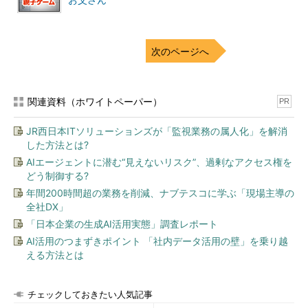
お父さん
目の前にエクセルがあるのに電卓を使
次のページへ
うのもどんなものかなあ…
お父さんは電卓のキーを押し始めました。
関連資料（ホワイトペーパー）
PR
お父さん、ヒントが欲しいんだよ。い
JR西日本ITソリューションズが「監視業務の属人化」を解消
い？
した方法とは?
AIエージェントに潜む“見えないリスク”、過剰なアクセス権を
どう制御する?
それはそうだろう。どんなヒントが欲
年間200時間超の業務を削減、ナブテスコに学ぶ「現場主導の
しい？
全社DX」
「日本企業の生成AI活用実態」調査レポート
AI活用のつまずきポイント 「社内データ活用の壁」を乗り越
うん、掛け算の答えを教えてほしい
える方法とは
それは、ヒントを脱しているじゃない
チェックしておきたい人気記事
か、答えを999で割れば簡単にわかっ