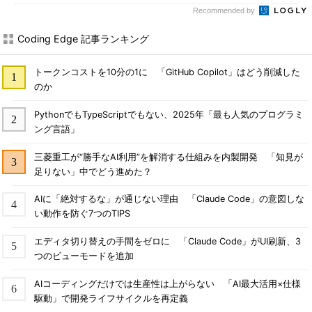
Recommended by
Coding Edge 記事ランキング
トークンコストを10分の1に 「GitHub Copilot」はどう削減した
のか
PythonでもTypeScriptでもない、2025年「最も人気のプログラミ
ング言語」
三菱重工が“勝手なAI利用”を解消する仕組みを内製開発 「知見が
足りない」中でどう進めた？
AIに「絶対するな」が通じない理由 「Claude Code」の意図しな
い動作を防ぐ7つのTIPS
エディタ切り替えの手間をゼロに 「Claude Code」がUI刷新、3
つのビューモードを追加
AIコーディングだけでは生産性は上がらない 「AI最大活用×仕様
駆動」で開発ライフサイクルを再定義