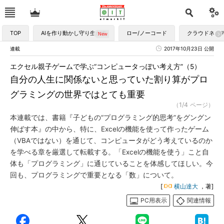
TOP
AIを作り動かし守り生かす
ロー/ノーコード
クラウドネイ
連載
2017年10月23日 公開
エクセル親子ゲームで学ぶ“コンピュータっぽい考え方”（5）
自分の人生に関係ないと思っていた割り算がプロ
グラミングの世界ではとても重要
（1/4 ページ）
本連載では、書籍『子どもの“プログラミング的思考”をグングン
伸ばす本』の中から、特に、Excelの機能を使って作ったゲーム
（VBAではない）を通じて、コンピュータがどう考えているのか
を学べる章を厳選して転載する。「Excelの機能を使う」こと自
体も「プログラミング」に通じていることを体感してほしい。今
回も、プログラミングで重要となる「数」について。
[
横山達大
，著]
PC用表示
関連情報