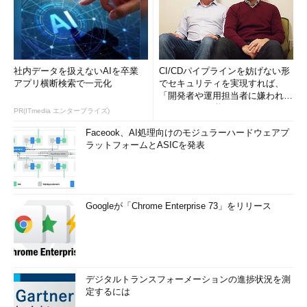
社内データを扱えないAIを卒業
CI/CDパイプラインを妨げない形
アプリ横断検索で一元化
でセキュリティを実現すれば、
「開発者や運用担当者に嫌われな
いWAF」は可能か
PR(ITmedia エンタープライズ)
Faceook、AI処理向けのモジュラーハードウェアプ
ラットフォームとASICを発表
Googleが「Chrome Enterprise 73」をリリース
デジタルトランスフォーメーションの進捗状況を測
定するには