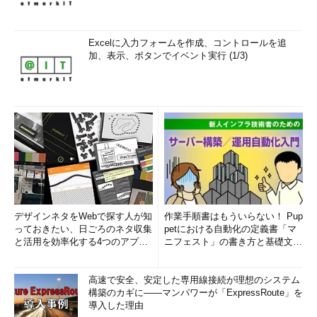
Excelに入力フォームを作成、コントロールを追
加、表示、ボタンでイベント実行 (1/3)
デザインネタをWebで探す人が知
作業手順書はもういらない！ Pup
っておきたい、日ごろのネタ収集
petにおける自動化の定義書「マ
と活用を効率化する4つのアプリ
ニフェスト」の書き方と基礎文法
(1/3)
まとめ (1/5)
高速で安全、安定した専用線接続が理想のシステム
構築のカギに――マンパワーが「ExpressRoute」を
導入した理由