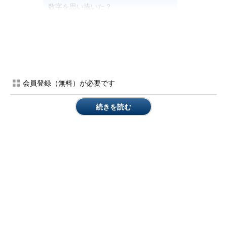
数字を思い描いた？
お父さんがうなずいたので、ダイゴ君が言いました。
その数字を当てて見せるよ、その数字
は…お父さんのことだから、意表を突
会員登録（無料）が必要です
いてくるかもしれないな…
続きを読む
ダイゴ君は、考えているふりをしながら、なかなか続きを言い
ません。
うーん、お父さんの思い描いた数字
は…999だね
お父さんは、首を横に振りました。さすがにそんな極端な数字
は選んでいません。お父さんの数字は、487です。
ノーヒントで当てようなんてすごいな