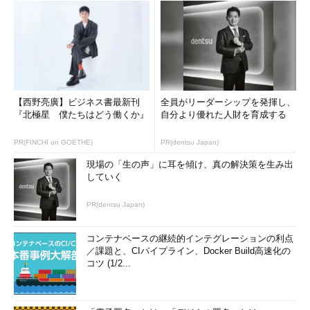
てしまうんだから
バレたか
ダイゴ君は照れたふりをして頭をかきました。
【西野亮廣】ビジネス書最新刊
全員がリーダーシップを発揮し、
『北極星 僕たちはどう働くか』
自分より優れた人財を育成する
それじゃあ、掛け算の答えの下3桁を
教えてよ
PR(FINCHI on GOETHE)
PR(dentsu Japan)
現場の「生の声」に耳を傾け、真の解決策を生み出
していく
うん、それならいいよ
PR(dentsu Japan)
エクセルの好きなセルに入力してね
コンテナベースの継続的インテグレーションの利点
／課題と、CIパイプライン、Docker Build高速化の
コツ (1/2...
ようやくエクセルの出番です。お父さんは、適当なセルに下3
桁の数字「513」を入力しました。