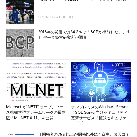
に！
PR(FINCHI on GOETHE)
2018年の災害では34.2％で「BCPが機能した」、N
TTデータ経営研究所が調査
Microsoftが.NET用オープンソー
オンプレミスのWindows Server
ス機械学習フレームワークの最新
／SQL Server向けセキュリティ
版「ML.NET 0.11」を公開
更新サービス「拡張セキュリティ
更新プログ...
IT開発者の75％以上が開発以外にも従事、楽天コミ