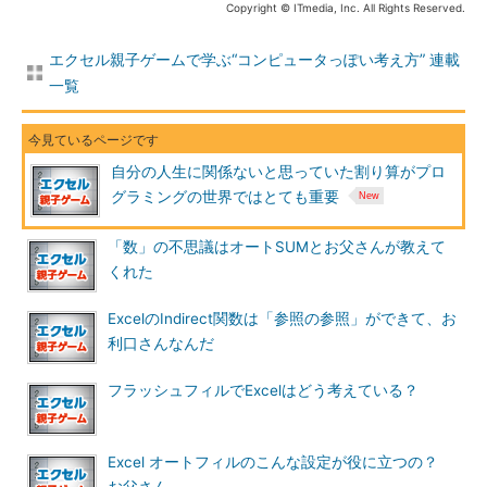
Copyright © ITmedia, Inc. All Rights Reserved.
あ。ダイゴは
エクセル親子ゲームで学ぶ“コンピュータっぽい考え方” 連載
確かにその通りです。当てずっぽうでやっていたらいつ当たる
一覧
かわかったものではありません。そんなことはダイゴ君もわかっ
ています。ここからがダイゴ君の腕の見せ所です。
自分の人生に関係ないと思っていた割り算がプロ
そうか、違うのか。てっきり999だと
グラミングの世界ではとても重要
思ったんだけどなあ。こうなったらこ
の999とお父さんの数字を混ぜてしま
「数」の不思議はオートSUMとお父さんが教えて
おう
くれた
ExcelのIndirect関数は「参照の参照」ができて、お
そういってダイゴ君は、お父さんに電卓を渡しました。
利口さんなんだ
お父さんの思い描いた数字と999を掛
フラッシュフィルでExcelはどう考えている？
けてほしいんだ。この電卓を使ってい
いから
Excel オートフィルのこんな設定が役に立つの？
3桁同士の掛け算を暗算で行うのは確かに大変です。