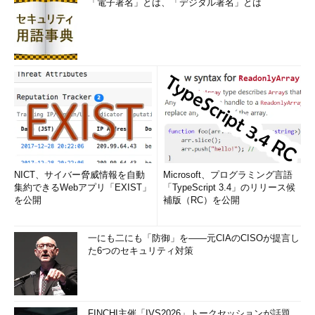
「電子署名」とは、「デジタル署名」とは
おお、何か感じてきたぞ。来てる。浮
かんできたぞ。よし、お父さん、シー
ト2を見て…
ダイゴ君の演技に吹き出しそうになりながら、お父さんがシー
ト2を見ると、そこにはお父さんの思い描いた数字が表示されて
いました。
NICT、サイバー脅威情報を自動
Microsoft、プログラミング言語
集約できるWebアプリ「EXIST」
「TypeScript 3.4」のリリース候
を公開
補版（RC）を公開
一にも二にも「防御」を――元CIAのCISOが提言し
た6つのセキュリティ対策
FINCHI主催「IVS2026」トークセッションが話題