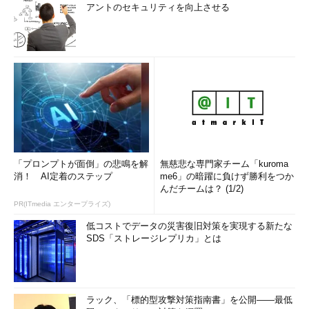
アントのセキュリティを向上させる
「プロンプトが面倒」の悲鳴を解
無慈悲な専門家チーム「kuroma
消！ AI定着のステップ
me6」の暗躍に負けず勝利をつか
んだチームは？ (1/2)
PR(ITmedia エンタープライズ)
低コストでデータの災害復旧対策を実現する新たな
SDS「ストレージレプリカ」とは
ラック、「標的型攻撃対策指南書」を公開――最低