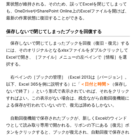
業状態が維持される。そのため、誤ってExcelを閉じてしまって
も、OneDriveやSharePoint Online上のExcelファイルを開けば、
最新の作業状態に復旧することができる。
保存しないで閉じてしまったブックを回復する
保存しないで閉じてしまったブックを回復（復旧・復元）する
には、そのオリジナルとなるxlsxファイルをダブルクリックして
Excelで開き、［ファイル］メニューの左ペインで［情報］を選
択する。
右ペインの［ブックの管理］（Excel 2013は［バージョン］。
以下、Excel 365を例に説明する）に「
＜日付と時間＞
（保存し
ないで終了）」という形式で表示されていれば、それをクリック
すればよい。この表示がない場合は、残念ながら自動回復機能に
よる保存が行われていないので、復元は諦めるしかない。
自動回復機能で保存されたブックが、新しくExcelのウィンド
ウとして読み取り専用で開かれる。リボンの下にある［復元］ボ
タンをクリックすると、ブックが復元され、自動回復で保存され