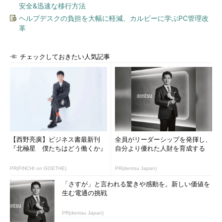
安全&迅速な移行方法
ヘルプデスクの負担を大幅に軽減、カルビーに学ぶPC管理改
革
チェックしておきたい人気記事
【西野亮廣】ビジネス書最新刊
全員がリーダーシップを発揮し、
『北極星 僕たちはどう働くか』
自分より優れた人財を育成する
PR(FINCHI on GOETHE)
PR(dentsu Japan)
「さすが」と言われる驚きや感動を。新しい価値を
生む電通の挑戦
PR(dentsu Japan)