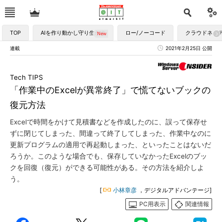
TOP
AIを作り動かし守り生かす
ロー/ノーコード
クラウドネイ
連載
2021年2月25日 公開
Tech TIPS
「作業中のExcelが異常終了」で慌てないブックの
復元方法
Excelで時間をかけて見積書などを作成したのに、誤って保存せ
ずに閉じてしまった、間違って終了してしまった、作業中なのに
更新プログラムの適用で再起動しまった、といったことはないだ
ろうか。このような場合でも、保存していなかったExcelのブッ
クを回復（復元）ができる可能性がある。その方法を紹介しよ
う。
[
小林章彦
，デジタルアドバンテージ]
PC用表示
関連情報