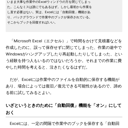
いまま大事な作業中のExcelウィンドウの方を閉じてしまっ
た。こんなミスは誰にでもあるはず。しかし最初から作業を
し直す必要はない。実は、Excelには「自動回復」機能があ
り、バックグラウンドで作業中のブックが保存されている。
そこからブックを回復すればいい。
「Microsoft Excel（エクセル）」で時間をかけて見積書などを
作成したのに、誤って保存せずに閉じてしまった、作業の途中で
Windowsがハングアップしたり再起動したりしてしまった、とい
う経験を持つ人もいるのではないだろうか。それまでの作業に費
やした時間を考えると、泣きたくなるはずだ。
だが、Excelには作業中のファイルを自動的に保存する機能が
あり、場合によっては復旧／復元できる可能性があるので、諦め
る前に試してみるとよい。
いざというときのために「自動回復」機能を「オン」にして
おく
Excelには、一定の間隔で作業中のブックを保存する「自動回