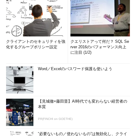
クライアントのセキュリティを強
クエリストアって何だ？ SQL Se
化するグループポリシー設定
rver 2016のパフォーマンス向上
に注目 (1/2)
Word／Excelのパスワード保護も使いよう
【見城徹×藤田晋】AI時代でも変わらない経営者の
本質
PR(FINCHI on GOETHE)
“必要ないもの／使わないもの”は無効化し、クライ