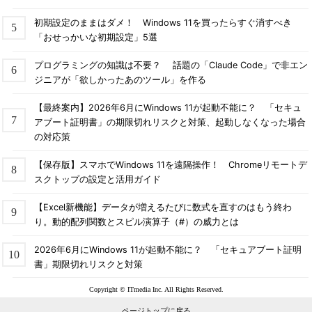
初期設定のままはダメ！ Windows 11を買ったらすぐ消すべき
「おせっかいな初期設定」5選
プログラミングの知識は不要？ 話題の「Claude Code」で非エン
ジニアが「欲しかったあのツール」を作る
【最終案内】2026年6月にWindows 11が起動不能に？ 「セキュ
アブート証明書」の期限切れリスクと対策、起動しなくなった場合
の対応策
【保存版】スマホでWindows 11を遠隔操作！ Chromeリモートデ
スクトップの設定と活用ガイド
【Excel新機能】データが増えるたびに数式を直すのはもう終わ
り。動的配列関数とスピル演算子（#）の威力とは
2026年6月にWindows 11が起動不能に？ 「セキュアブート証明
書」期限切れリスクと対策
Copyright © ITmedia Inc. All Rights Reserved.
ページトップに戻る