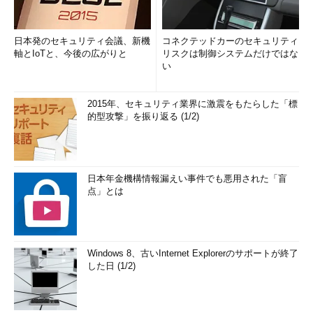
フォルダーに対する、不正なアプリからのアクセスを禁止す
る
日本発のセキュリティ会議、新機
コネクテッドカーのセキュリティ
軸とIoTと、今後の広がりと
リスクは制御システムだけではな
い
●OneDriveについて
2015年、セキュリティ業界に激震をもたらした「標
Windows 10 Fall Creators Updateでは、OneDriveの扱いが変
的型攻撃」を振り返る (1/2)
更され、ファイルやフォルダーごとに、あらかじめダウンロード
しておくか、それともオンデマンドでダウンロードするか、を選
択できるようになる、とされている。
日本年金機構情報漏えい事件でも悪用された「盲
「
OneDrive のファイル オンデマンドについて
」（マイク
点」とは
ロソフト）
これに近い機能はWindows 8.1でいったん導入されたものの、
Windows 10でまた削除されたという経緯がある。オンラインと
Windows 8、古いInternet Explorerのサポートが終了
オフラインの違いが分かりづらい、アプリによっては誤動作す
した日 (1/2)
る、などの理由で、Windows 10では古いWindows 7向けと同じ
ようなOneDrive機能が使われていた。