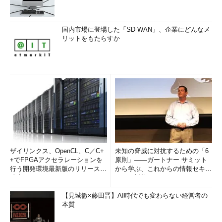
ジセンサ
ルダーにある30日以上経過したファイルを自動削除する
ー
・Windows OSのアップグレード後、以前の古いバージョンのバ
ックアップを自動削除する
国内市場に登場した「SD-WAN」、企業にどんなメ
アカウン
・Windowsの機能を更新、追加したり、アプリを開いた状態のま
リットをもたらすか
トの再セ
までアカウントの再セットアップをしたりすることが可能になっ
ットアッ
た
プ
OneDrive
・Windows 8.1のOneDriveのように、OneDriveのファイルをオン
デマンドでダウンロード可能になった
ロック画
画面ロック時にMicrosoftアカウントのパスワードを忘れた場合で
面とパス
も、ロック画面から回復できる（実コンソール画面からのみ回復
ワード
可能。リモートデスクトップ接続のロック画面では不可）
絵文字
・Emoji 5.0をサポート
・［Windows］＋［.］キーか［Windows］＋［;］キーで絵文字
入力用パネルが表示される
ザイリンクス、OpenCL、C／C+
未知の脅威に対抗するための「6
※
日本語Windows OSでは、この機能は原稿執筆時点のビルド
+でFPGAアクセラレーションを
原則」――ガートナー サミット
16299.19では確認できなかった（英語モードにする必要あり）
行う開発環境最新版のリリースを
から学ぶ、これからの情報セキュ
発表
リティ対策
アプリ／システム関連の新機能／機能強化点
【見城徹×藤田晋】AI時代でも変わらない経営者の
本質
今回の更新では、タスクマネージャに新しくGPUの稼働状況を