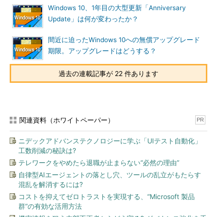
Windows 10、1年目の大型更新「Anniversary
Windows 10 Fall Crators Updateはメジャーアップデートでは
Update」は何が変わったか？
あるが、何か大きな機能を実装したわけではなく、どちらかとい
うと、細かい部分のリファインが中心である。以下にGUIやスタ
間近に迫ったWindows 10への無償アップグレード
ート画面などに関する更新点をまとめておく。
期限。アップグレードはどうする？
過去の連載記事が 22 件あります
機能
概要
Fluent
・全体的にフラットでシンプルにしながらも、オブジェクトの
Design
材質感やライティング、動き、奥行きなども表現する新しい
Systemの採
「
Material Design System
」の全面採用
用
・まずはスタート画面（の背景）やアクションセンター、電卓
関連資料（ホワイトペーパー）
PR
アプリなどでアクリルのような材質感を表現している
スタート画
・スタート画面のリサイズがスムーズになった
ニデックアドバンステクノロジーに学ぶ「UIテスト自動化」
面
・スタート画面を左右、上下だけではなく、斜め方向にもリサ
工数削減の秘訣は?
イズが可能になった
テレワークをやめたら退職が止まらない“必然の理由”
スタート画
・スタート画面左側のメニューリストのアイコンに（例［M］
自律型AIエージェントの落とし穴、ツールの乱立がもたらす
面のコンテ
グループ中の「Microsoft Edge」など）、「タスク」などの新
混乱を解消するには?
キストメニ
しいコンテキストメニューを追加した
ュー
コストを抑えてゼロトラストを実現する、“Microsoft 製品
群”の有効な活用方法
スクロール
・マウスカーソルが近くにない場合は、ウィンドウのスクロー