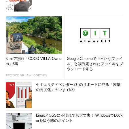
制御
した（自動リリースなど）
DPI変更
・Win32アプリにおいて、ログアウトせずにDPIの変更が可能にな
った
ウイルス
・許可されていないプログラム（ウイルスやランサムウェアな
／ランサ
ど）が、ある特定のフォルダーへアクセスしようとすると、それ
ムウェア
を検出してブロックする機能が追加された
対策
「フォ
・「ストーリーリミックス」機能がサポートされた。写真や画像
ト」アプ
などをまとめて与えると、自動的にカットしたり、モーションや
リ
音楽を付けたりして、簡単にスライドショーの動画クリップを作
シェア別荘「COCO VILLA Owne
Google Chromeで「不正なファイ
成できる
rs」3選
ル」と誤判定されたファイルをダ
ウンロードする
Cortana
・［設定］アプリのトップに［Cortana］の項目が追加された
・Cortanaへの音声コマンドで、ロックしたり、サインアウトし
PR(COCO VILLA on GOETHE)
たり、シャットダウンや再起動したりできる
セキュリティベンダー2社のリポートに見る「攻撃
電話
・［設定］アプリのトップに［電話］の項目が追加された。
の高度化」のいま (1/3)
iPhoneやAndroidとの連携機能（メールやWebの閲覧などを継続
してPCで行うなど）を制御できる
リモート
・リモートデスクトップの有効／無効などの設定が［システム］
デスクト
グループに追加された（従来はコントロールパネルでのみ設定可
Linux／OSSに不慣れでも大丈夫！ WindowsでDock
ップ
能）
erを扱う際のポイント
ストレー
・空き領域を管理するストレージセンサーで、ダウンロードフォ