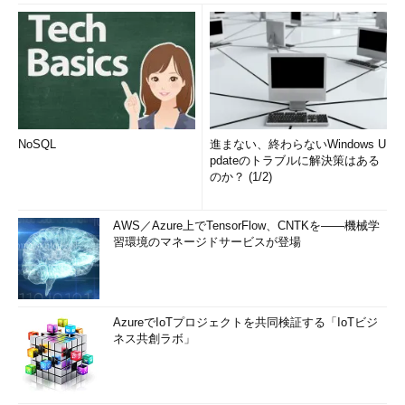
【
2017/10/23追記
】2017年10月17日にリリースされたWindows
10 Fall Creators Updateでは、このOneDriveのオンデマンド機能
は実装されていなかった。だがその後OneDriveの更新版
（Ver.17.3.7073.1013）が提供され、現在ではオンデマンド機能
が利用可能になっている。まだ利用できないシステムでも、近く
自動的に更新されると思われる。
NoSQL
進まない、終わらないWindows U
pdateのトラブルに解決策はある
のか？ (1/2)
AWS／Azure上でTensorFlow、CNTKを――機械学
習環境のマネージドサービスが登場
AzureでIoTプロジェクトを共同検証する「IoTビジ
OneDriveのオンデマンド機能
ネス共創ラボ」
オンデマンド機能が有効になっていると、ファイル名は表示
されるが、ファイルのデータそのものはローカルには保存さ
れず、ディスク領域を圧迫しない。ファイルを開こうとする
と、自動的にダウンロードされる。