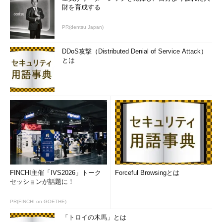
財を育成する
PR(dentsu Japan)
以下はエクスプローラでファイルの共有を実行したところであ
る。エクスプローラから直接共有先にファイルなどを送信でき
DDoS攻撃（Distributed Denial of Service Attack）
る。
とは
FINCHI主催「IVS2026」トーク
Forceful Browsingとは
セッションが話題に！
PR(FINCHI on GOETHE)
エクスプローラでファイルを共有する例
「トロイの木馬」とは