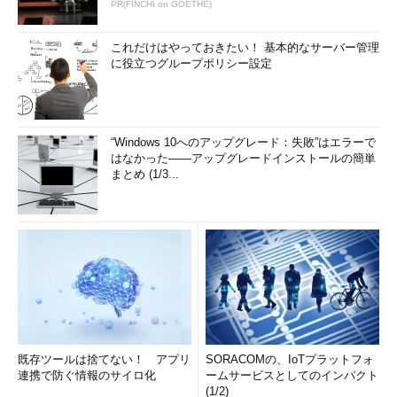
モニタするツールが追加された。GPUのメモリ利用量や負荷など
PR(FINCHI on GOETHE)
が簡単に分かるようになっている。
これだけはやっておきたい！ 基本的なサーバー管理
に役立つグループポリシー設定
“Windows 10へのアップグレード：失敗”はエラーで
はなかった――アップグレードインストールの簡単
まとめ (1/3...
既存ツールは捨てない！ アプリ
SORACOMの、IoTプラットフォ
連携で防ぐ情報のサイロ化
タスクマネージャでGPUの稼働状況をモニタする
ームサービスとしてのインパクト
(1/2)