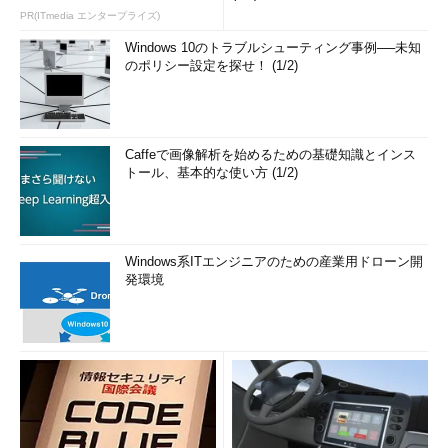
PR(ITmedia エンタープライズ)
ウイルスやランサムウェア対策として、「
コントロールされた
Windows 10のトラブルシューティング事例──未知
フォルダーアクセス
」という機能も提供されている。これは、あ
のポリシー設定を探せ！ (1/2)
らかじめ指定したフォルダーに対して、許可されていないアプリ
などが書き込もうとしても、それをブロックする機能である。ど
のフォルダーを保護対象にするか、どのアプリからのアクセスを
許可するか、などを指定する（Windowsストアで提供されている
Caffeで画像解析を始めるための基礎知識とインス
トール、基本的な使い方 (1/2)
Microsoft製のアプリなどはブロックの対象外となっている）。
Tech Basics／Keyword解説「
ランサムウェア
」
Windows系ITエンジニアのための産業用ドローン開
発環境