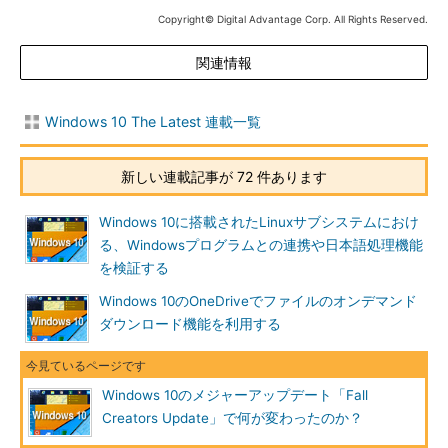
Copyright© Digital Advantage Corp. All Rights Reserved.
Windows 10のバージョン番号情報
関連情報
Windows 10 Fall Creators UpdateのRTM版はバージョン
「1709」、ビルド番号は「16299.15」である。だがインス
トール後すぐに更新プログラムが適用されるので、すでに
Windows 10 The Latest 連載一覧
「16299.19」以降になっているユーザーが多いだろう。
新しい連載記事が 72 件あります
Windows 10 Fall Crators Updateの新機能／変更点
Windows 10に搭載されたLinuxサブシステムにおけ
Fall Creators Updateにおける新機能や追加機能は数多くある
る、Windowsプログラムとの連携や日本語処理機能
ので、以下に表でまとめておく。1つ前のバージョンである
を検証する
Windows 10 Creators Update（バージョン1703）からの差分の
Windows 10のOneDriveでファイルのオンデマンド
みをまとめている（これらのうちの幾つかはすでにWindows
ダウンロード機能を利用する
Updateなどで適用されていることもある）。詳細については、
今後別記事で解説することにして、ここでは詳しくは解説しな
い。
Windows 10のメジャーアップデート「Fall
GUI／デスクトップ／エクスプローラー関連の新機能／機能
Creators Update」で何が変わったのか？
強化点