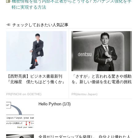
バー
機密情報を狙う内部不正者からどう守る? ガバナンス強化を手
ルバーを細くしたり、消したりしている
軽に実現する方法
アクション
・Fluent Designを採用した
センター
・トースト通知が右下固定から移動可能になった
・通知をアプリケーションごとに分類して表示する
チェックしておきたい人気記事
・トースト通知ウィンドウの右上のクローズマーク［X］が
［→］になり、クローズ以外のメニューが選択可能になった
タスクバー
・［People］アプリを素早く呼び出すためのアイコン（My
とPeopleア
People Hubアイコン）を追加した
プリ
・［People］アプリに登録されている連絡先ユーザーを、最大
3人までタスクバーにピン留め可能。これらのユーザーへのメ
ールや通知、Skypeなどを素早く処理できる
タスクバー
・サウンドアイコンから立体音響（Spatial Sound）の設定変
【西野亮廣】ビジネス書最新刊
更が可能になった
「さすが」と言われる驚きや感動
『北極星 僕たちはどう働くか』
・バッテリーアイコンに、パワースロットリング用のスライダ
を。新しい価値を生む電通の挑戦
ーを装備した
PR(FINCHI on GOETHE)
PR(dentsu Japan)
エクスプロ
・3Dデータ保存用フォルダーのための「3D オブジェクト」ア
ーラー
イコンが追加された
Hello Python (1/3)
・エクスプローラーのコンテキストメニューから直接［共有］
機能でファイルを送信可能になった（以前は、各アプリの［共
有］メニューから操作していた）
※
以前あったコンテキストメニューの［共有］メニューは［ア
クセスを許可する］に名前変更された
全員がリーダーシップを発揮し、自分より優れた人
GUI／デスクトップ／エクスプローラー関連の新機能／機能強化点