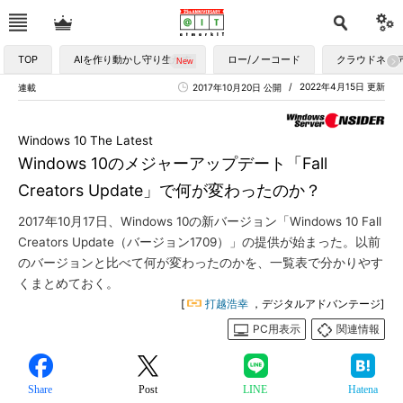
TOP
AIを作り動かし守り生かす
ロー/ノーコード
クラウドネイ
2022年4月15日 更新
連載
2017年10月20日 公開
Windows 10 The Latest
Windows 10のメジャーアップデート「Fall
Creators Update」で何が変わったのか？
2017年10月17日、Windows 10の新バージョン「Windows 10 Fall
Creators Update（バージョン1709）」の提供が始まった。以前
のバージョンと比べて何が変わったのかを、一覧表で分かりやす
くまとめておく。
[
打越浩幸
，デジタルアドバンテージ]
PC用表示
関連情報
Share
Post
LINE
Hatena