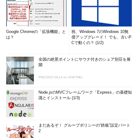
Microsoft Edgeでお気に入りのURLを編集する
アプリ／システム関連の新機能／機能強化点
Google Chromeの「拡張機能」と
祝、Windows 7のWindows 10無
アプリやシステム関連の機能強化点を次にまとめておく。
は？
償アップグレード！ でも、古いP
Cで動くの？ (1/2)
機能
概要
全国の絶景ポイントにサウナ付きのシェア別荘を展
3D関連
・3Dのオブジェクトを簡単に作成できる3Dペイントアプリが追
開
加された（従来の3D Builderは廃止。必要ならばWindowsストア
から自分で導入すること）
PR(COCO VILLA on GOETHE)
タスクマ
・GPU情報の表示パネルが追加された 。GPUの仕様や動作状況を
ネージャ
確認できる
ー
Node.jsのMVCフレームワーク「Express」の基礎知
識とインストール (1/3)
フォント
・英語「Bahnschrift」フォントが追加された
・日本語「UDデジタル教科書体」フォントが追加された
日本語入
・日本語の予測入力機能が強化された
力関連
・カーブフリック入力がサポートされた
まだあるぞ！ グループポリシーの“鉄板”設定パート
・片手用QWERTYキーボードが追加された
2
プロセス
・インアクティブなプログラムへのリソースの割り当てを最適化