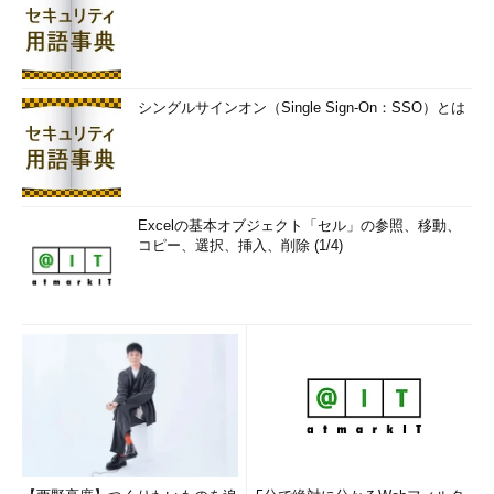
Microsoft Edge関連の新機能／機能強化点
Microsoft Edgeも継続的に開発が進められ、幾つか機能が強化
されている。
シングルサインオン（Single Sign-On：SSO）とは
機能
概要
PDFサ
・PDFのTable of Contents（TOC、目次）が表示可能になった
ポート
・Edge上でPDFに直接インク（書き込み）可能になった
Excelの基本オブジェクト「セル」の参照、移動、
・PDFフォームをサポートした
コピー、選択、挿入、削除 (1/4)
EPUB
・EPUBに注釈を付けることが可能になった
サポー
ト
同期機
・複数のデバイス間での読み出し進捗状況の同期が可能になった
能
お気に
・タスクバーにWebサイトをピン留め可能になった（Webページを開
入り機
いた状態で［設定］メニューから［タスクバーにこの項目をピン留め
能
する］を実行する）
・お気に入りに登録されている項目のURL情報が編集可能になった
検索機
・［F3］で前方検索、［Shift］＋［F3］で後方検索が可能になった