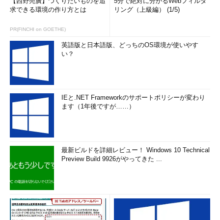
【西野亮廣】つくりたいものを追
5分で絶対に分かるWebフィルタ
能
求できる環境の作り方とは
リング（上級編） (1/5)
音声読
・WebページやPDF、EPUBなどテキストの音声読み上げが可能にな
み上げ
った
PR(FINCHI on GOETHE)
機能
英語版と日本語版、どっちのOS環境が使いやす
Microsoft Edge関連の新機能／機能強化点
い？
以下は、Microsoft Edgeでお気に入りのURLを編集していると
ころである（今までできなかったのが不思議なくらいな機能だ
IEと.NET Frameworkのサポートポリシーが変わり
が）。
ます（1年後ですが……）
最新ビルドを詳細レビュー！ Windows 10 Technical
Preview Build 9926がやってきた ...