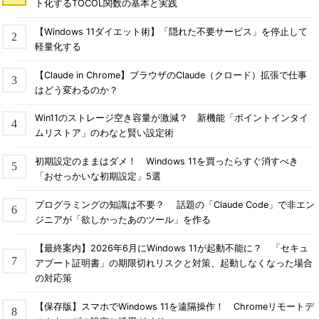
ト化するTOCOL関数の基本と実践
ハードウェア／エディション関連の機能
【Windows 11ダイエット術】「隠れた不要サービス」を停止して
軽量化する
Creators Updateという名称は、もの作りやクリエイティブな
【Claude in Chrome】ブラウザのClaude（クロード）拡張で仕事
創作作業を支援するためのツール、特に3D関係のツール、例え
はどう変わるのか？
ば3Dの作図や3Dプリンタ／Mixed Reality（MR、複合現実）用
ツールなどを強化しているところから名付けられているようだ
Win11のストレージ空き容量が激減？ 新機能「ポイントインタイ
が、今回のFall Crators Updateでは3DペイントツールやMR用ツ
ムリストア」のわなと賢い設定術
ールが追加されている。
初期設定のままはダメ！ Windows 11を買ったらすぐ消すべき
Tech Basics／Keyword解説「
仮想現実（VR／AR／
「おせっかいな初期設定」5選
MR）
」
プログラミングの知識は不要？ 話題の「Claude Code」で非エン
ジニアが「欲しかったあのツール」を作る
【最終案内】2026年6月にWindows 11が起動不能に？ 「セキュ
アブート証明書」の期限切れリスクと対策、起動しなくなった場合
の対応策
【保存版】スマホでWindows 11を遠隔操作！ Chromeリモートデ