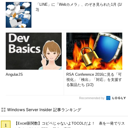
「LINE」に「Webカメラ」、のぞき見られた1月 (1/
3)
ハードウェア／エディション関連の機能
ハードウェアやエディション関係の新機能は次の通りである。
機能
概要
Windows 10
・ミッションクリティカルな用途やハイエンドワークステー
Pro for
ションとしての用途に向けて、新しくWindows 10 Pro for
Workstations
Workstationsというエディションがリリースされる予定。最
エディション
大4ソケットのCPU、最大6TBのメモリなどをサポート（通常
のPro版は2ソケット、2TBメモリまでサポート）
AngularJS
RSA Conference 2016に見る「可
視化」「検出」「対応」を支援す
ARM64サポ
・ARM64 CPU向けのエディションをリリース予定
る製品たち (1/2)
ート
MRサポート
・MR処理をサポートするための「Mixed Reality ポータル」
Recommended by
「Mixed Reality Viewer」のサポート
タブレットペ
・タブレットのペンでリストやWebページのスクロールが可
Windows Server Insider 記事ランキング
ンサポート
能になっている
視線追跡機能
・障害のあるユーザーが、視線だけでPCを操作できるよう
【Excel新関数】コピペじゃないよTOCOLだよ！ 表を一発でリス
に、視線を追跡するハードウェアとその機能をサポート