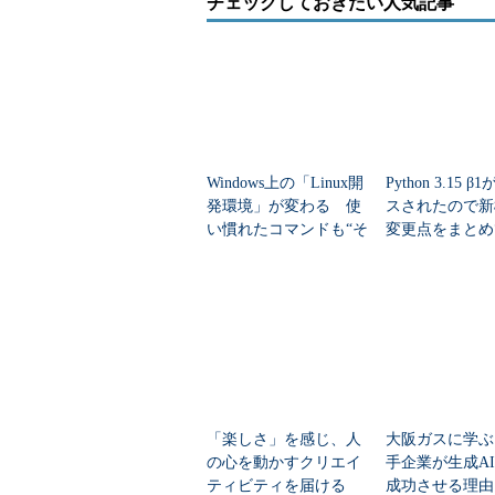
チェックしておきたい人気記事
コードページ番号＝932は、シフト
ると、日本語と英語などを切り替える
参照）。
次は、WSLからコマンドプロンプ
Windows上の「Linux開
Python 3.15 
う。
発環境」が変わる 使
スされたので新
い慣れたコマンドも“そ
変更点をまとめ
のまま利用可能”に
「楽しさ」を感じ、人
大阪ガスに学ぶ
の心を動かすクリエイ
手企業が生成A
ティビティを届ける
成功させる理由