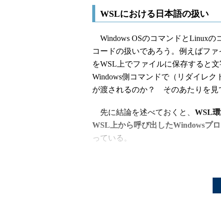
WSLにおける日本語の扱い
Windows OSのコマンドとLi
コードの扱いであろう。例えばファ
をWSL上でファイルに保存すると
Windows側コマンドで（リダイ
が渡されるのか？ そのあたりを見
先に結論を述べておくと、
WSL
WSL上から呼び出したWindowsプ
っている。
Linuxに限らず、ITやインターネ
る「
Unicode
」をバイトストリームと
UTF-8を使っていても何ら不思議
だが日本語Windows OSでUT