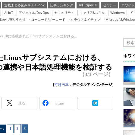
連載まとめ読み＠IT eBook
記事ランキング
＠IT Special
セミナー
ホワイト
AI IoT
アジャイル/DevOps
セキュリティ
キャリア&スキル
Windows
初
り動かし守り生かす
ローコード/ノーコード
クラウドネイティブ
Microsoft&Windo
Server & Storage
HTML5 + UX
ows 10に搭載されたLinuxサブシステムにおける...
Smart & Social
Coding Edge
されたLinuxサブシステムにおける、
ホワ
Java Agile
ムとの連携や日本語処理機能を検証する
Database Expert
（3/3 ページ）
Linux ＆ OSS
[
打越浩幸
，
デジタルアドバンテージ
]
Master of IP Networ
Security & Trust
見る
Share
Test & Tools
Insider.NET
へ
1
|
2
|
3
ブログ