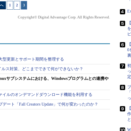
身であるMS-DOSの時代からシフトJISコードが標準とし
へ
1
|
2
|
3
E
Copyright© Digital Advantage Corp. All Rights Reserved.
ドを見ると次のようになっている。chcpはコードページ
【
設定セットの番号のこと）を表示したり、変更したりする
【
0
10の大型更新とサポート期間を整理する
初
rによるウイルス対策、どこまでできて何ができないか？
定
たLinuxサブシステムにおける、Windowsプログラムとの連携や
「
riveでファイルのオンデマンドダウンロード機能を利用する
デート「Fall Creators Update」で何が変わったのか？
【
作
で決定される。日本語は932、英語（米語）は437、UTF-8環
W