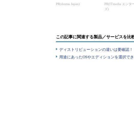
PR(dentsu Japan)
PR(ITmedia エン
ズ)
この記事に関連する製品／サービスを比
ディストリビューションの違いは要確認！『
用途にあったOSやエディションを選択できていま
WSL環境のロケール／文字コード設定
WSL環境のロケール（言語設定）は、デフォルト
のプログラムもUTF-8環境で動作する。
いずれもコードページ番号＝65001
コードページがUTF-8になっていて
っては結果が異なることがある。具体
ブ C のボリューム ラベルは WINDO
drive C is WINDOWS10」の