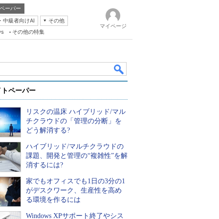
ペーパー
・中級者向けAI
その他
マイページ
ws
その他の特集
イトペーパー
リスクの温床 ハイブリッド/マル
チクラウドの「管理の分断」を
どう解消する?
ハイブリッド/マルチクラウドの
k
課題、開発と管理の“複雑性”を解
消するには?
家でもオフィスでも1日の3分の1
がデスクワーク、生産性を高め
る環境を作るには
Windows XPサポート終了やシス