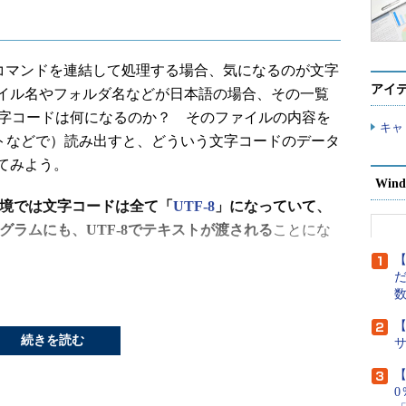
nuxのコマンドを連結して処理する場合、気になるのが文字
アイ
イル名やフォルダ名などが日本語の場合、その一覧
文字コードは何になるのか？ そのファイルの内容を
キャ
レクトなどで）読み出すと、どういう文字コードのデータ
てみよう。
Wind
環境では文字コードは全て「
UTF-8
」になっていて、
ログラムにも、UTF-8でテキストが渡される
ことにな
【
だ
ットの世界では最近はUTF-8（＝汎用文字コードであ
して扱うための符号化方式）が主流であり、WSLが
【
続きを読む
ではないし、問題ではない。
【
F-8を使うとなると、少し問題が起こる可能性がある。日