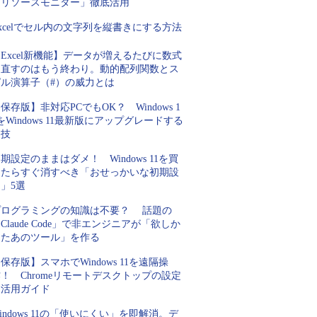
「リソースモニター」徹底活用
xcelでセル内の文字列を縦書きにする方法
Excel新機能】データが増えるたびに数式
を直すのはもう終わり。動的配列関数とス
ピル演算子（#）の威力とは
保存版】非対応PCでもOK？ Windows 1
をWindows 11最新版にアップグレードする
裏技
期設定のままはダメ！ Windows 11を買
ったらすぐ消すべき「おせっかいな初期設
」5選
プログラミングの知識は不要？ 話題の
Claude Code」で非エンジニアが「欲しか
ったあのツール」を作る
保存版】スマホでWindows 11を遠隔操
！ Chromeリモートデスクトップの設定
と活用ガイド
indows 11の「使いにくい」を即解消。デ