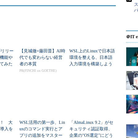
JISを表す番号である。コードページ番号を切り替え
ことができる（TIPS「
jp、usコマンドを利用する
」
＠IT e
トを呼び出して、そのコードページを調べてみよ
β1がリリー
【見城徹×藤田晋】AI時
WSL上のLinuxで日本語
機能や
代でも変わらない経営
環境を整える、日本語
てみた
者の本質
入力環境を構築しよう
PR(FINCHI on GOETHE)
！ 大
WSL活用の第一歩、Lin
「AlmaLinux 9.2」がセ
I導入を
uxのコマンド実行とア
キュリティ認証取得、
プリの追加をマスター
企業の“OS選定”にどう