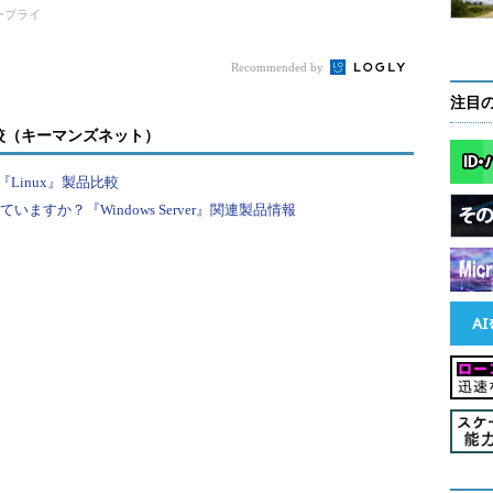
しよう
影響する？
タープライ
Recommended by
注目
較（キーマンズネット）
Linux』製品比較
すか？『Windows Server』関連製品情報
ではUTF-8となっており、そこから起動されたWindows OS側
（UTF-8）となっていることが確認できる。
もWindows OSのコマンドは動作するが、場合によ
的には例えばdirコマンドなら、日本語で「ドライ
WS10 です」と表示されていたものが、「Volume in
ように英語メッセージになる。