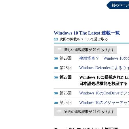
本語Windows OSの場合、その前
前のページ
て使われているからだ。
日本語Windows OSの文字コー
（＝Windows OSにおける言語
Windows 10 The Latest 連載一覧
コマンドである。
次回の掲載をメールで受け取る
新しい連載記事が 70 件あります
29
複雑怪奇？ Windows 
28
Windows Defende
27
Windows 10に搭載され
日本語処理機能を検証する
26
Windows 10のOneD
25
Windows 10のメジャーアップ
過去の連載記事が 24 件あります
日本語Windows OSのコードページ
システムが利用する言語設定はコードページ番号
境は65001などとなっている。