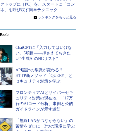
スクトップに［PC］を、スタートに「コン
パネ」を呼び戻す簡単テクニック
»
ランキングをもっと見る
Book
ChatGPTに「入力してはいけな
い」5項目――押さえておきた
い“生成AIのNGリスト”
API設計の常識が変わる？
HTTP新メソッド「QUERY」と
セキュリティ対策を学ぶ
フロンティアAIとサイバーセキ
ュリティ対策の現在地 「17万
行のAIコード分析」事例と公的
ガイドラインが示す道筋
「無線LANがつながらない」の
苦情をゼロに 3つの現場に学ぶ