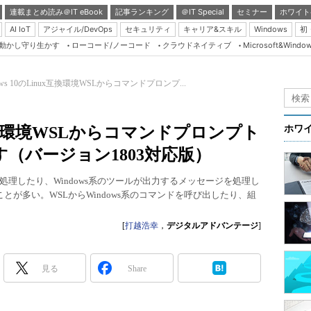
連載まとめ読み＠IT eBook
記事ランキング
＠IT Special
セミナー
ホワイト
AI IoT
アジャイル/DevOps
セキュリティ
キャリア&スキル
Windows
初
り動かし守り生かす
ローコード/ノーコード
クラウドネイティブ
Microsoft&Windo
Server & Storage
HTML5 + UX
ows 10のLinux互換環境WSLからコマンドプロンプ...
Smart & Social
Coding Edge
nux互換環境WSLからコマンドプロンプト
ホワ
Java Agile
（バージョン1803対応版）
Database Expert
理したり、Windows系のツールが出力するメッセージを処理し
Linux ＆ OSS
ことが多い。WSLからWindows系のコマンドを呼び出したり、組
Master of IP Networ
[
打越浩幸
，
デジタルアドバンテージ
]
Security & Trust
Test & Tools
見る
Share
Insider.NET
ブログ