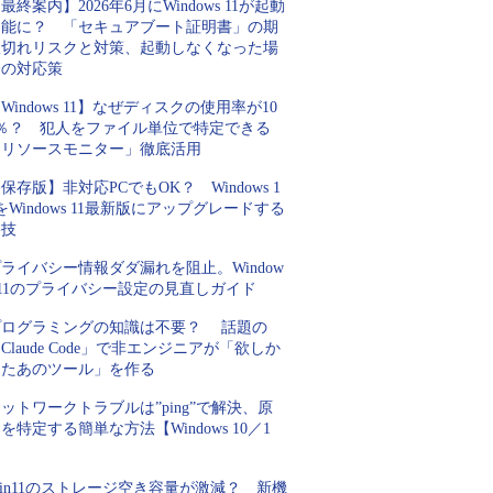
最終案内】2026年6月にWindows 11が起動
不能に？ 「セキュアブート証明書」の期
限切れリスクと対策、起動しなくなった場
合の対応策
Windows 11】なぜディスクの使用率が10
0％？ 犯人をファイル単位で特定できる
「リソースモニター」徹底活用
保存版】非対応PCでもOK？ Windows 1
をWindows 11最新版にアップグレードする
裏技
ライバシー情報ダダ漏れを阻止。Window
 11のプライバシー設定の見直しガイド
プログラミングの知識は不要？ 話題の
Claude Code」で非エンジニアが「欲しか
ったあのツール」を作る
ットワークトラブルは”ping”で解決、原
を特定する簡単な方法【Windows 10／1
】
in11のストレージ空き容量が激減？ 新機