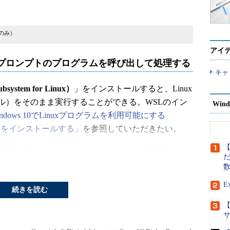
版のみ）
アイ
ンドプロンプトのプログラムを呼び出して処理する
キャ
system for Linux）
」をインストールすると、Linux
ル）をそのまま実行することができる。WSLのイン
Wind
indows 10でLinuxプログラムを利用可能にする
Linux）をインストールする
」を参照していただきたい。
【
マンドプロンプトからWSL上のLinuxコマンドを呼び出す
」
だ
Lのコマンドを呼び出して処理する方法を取り上げて
」と付けるだけで、WSL側のコマンドが起動できること
E
続きを読む
【
ドプロンプト側のプログラムやツールなどを呼び出
方法を紹介する。