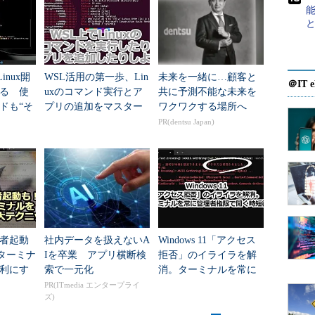
ンド）やスクリプトファイルなどを実行したい場合
うに、先頭に「cmd.exe /c ～」を付けて実行する
用できるコマンドと文字コードに注意する
を指定する場合は、特殊文字を「\」でエスケープす
inux開
WSL活用の第一歩、Lin
未来を一緒に…顧客と
＠IT e
る 使
uxのコマンド実行とア
共に予測不能な未来を
ドも“そ
プリの追加をマスター
ワクワクする場所へ
ードページ＝65001（UTF-8）の環境で実行されるの
”に
しよう
PR(dentsu Japan)
れる場合は注意する
おこう。
で含めて指定
ファイルの拡張子は省略してもプログラムを起動で
者起動
社内データを扱えないA
Windows 11「アクセス
exeや.batなどの拡張子も含めて全て指定する必要が
sターミナ
Iを卒業 アプリ横断検
拒否」のイライラを解
いコマンドが多くあるので注意。詳細は後述の「
バ
利にす
索で一元化
消。ターミナルを常に
ク
管理者権限で開く時短
PR(ITmedia エンタープライ
利用できるコマンドに注意
」参照）。CUIのツールだ
ズ)
術
動できる。