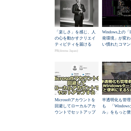
として用意されていないコマ
は、「cmd.exe /c dir」のよ
バッチファイルの実行は、利
コマンドプロンプト側のパス名
「楽しさ」を感じ、人
Windows上の「L
るか、引用符で囲む
の心を動かすクリエイ
発環境」が変わ
ティビティを届ける
い慣れたコマン
Windows OS側コマンドはコ
のまま利用可能
PR(dentsu Japan)
で、日本語文字列などが含ま
以下、それぞれについて補足して
起動するコマンドは拡張子ま
コマンドプロンプト側では、実行
Microsoftアカウントを
半透明化も管理
きるが、WSL側から起動する場合は.
回避してローカルアカ
も 「Window
ある（ただしバッチでは実行できな
ウントでセットアップ
ル」をもっと便
する3つの秘策【Windo
る5大テクニッ
ッチファイルを実行したい場合は、
ws 11バージョン25...
けでなく、GUIのプログラムでも起