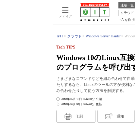
連載一覧
クラウド
メディア
AIを作
＠IT
クラウド
Windows Server Insider
Wind
Tech TIPS
Windows 10のLi
のプログラムを呼び出す
さまざまなコマンドなどを組み合わせて自動処
たりするなら、Linuxのツールの方が便利な
み合わせたりして使う方法を解説する。
2018年05月31日 05時00分 公開
2018年06月08日 06時40分 更新
印刷
通知