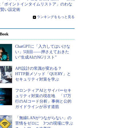
能「ポイントインタイムリストア」のわな
と賢い設定術
»
ランキングをもっと見る
Book
ChatGPTに「入力してはいけな
い」5項目――押さえておきた
い“生成AIのNGリスト”
API設計の常識が変わる？
HTTP新メソッド「QUERY」と
セキュリティ対策を学ぶ
フロンティアAIとサイバーセキ
ュリティ対策の現在地 「17万
行のAIコード分析」事例と公的
ガイドラインが示す道筋
「無線LANがつながらない」の
苦情をゼロに 3つの現場に学ぶ