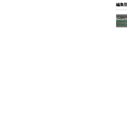
編集
張子まで全て指定する。
いないプログラムはフルパスで指定
いるPATH環境変数の値は、WSL側にも引き継がれ
数で示される場所にあるコマンドならば、ファイル名と
ATHの設定についてはTIPS「
Windows 10でPath環
ていただきたい。
あるコマンドを実行したい場合は、WSL上のフルパス