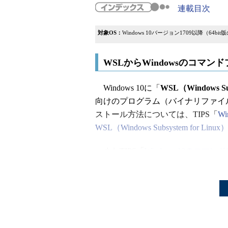
連載目次
対象OS：
Windows 10バージョン1709以降（64bit
WSLからWindowsのコマ
Windows 10に「
WSL（Windows Sub
向けのプログラム（バイナリファイ
ストール方法については、TIPS「
W
WSL（Windows Subsystem for 
またTIPS「
Windows 10のコ
では、コマンドプロンプトからWS
いる。ここでは、先頭に「wsl ～
を紹介した。
これとは逆に、WSL側からコマン
すことも可能だ。本TIPSではその