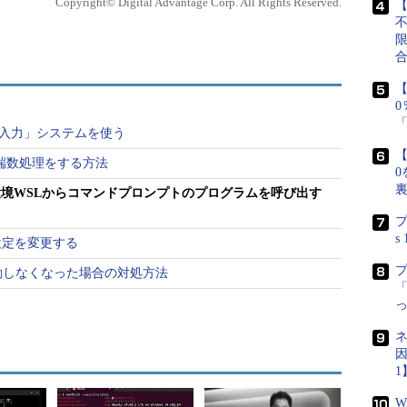
Copyright© Digital Advantage Corp. All Rights Reserved.
【
のプログラムを呼び出すには？
【
グラムを直接呼び出す方法は簡単である。単に、
起動し
で含めて指定
すればよい。
日本語入力」システムを使う
ンド（実行ファイルは
【
の端数処理をする方法
0
」）を実行したいのならば、「
tasklist.exe
」と指定す
ux互換環境WSLからコマンドプロンプトのプログラムを呼び出す
場合は、拡張子の「.exe」を省略できるが、WSLか
）
プ
定する必要がある。
s
ー設定を変更する
のでまとめておく。
が起動しなくなった場合の対処方法
「
グラムを起動するには、拡張子まで含めて指定する
ネ
いない場所にあるコマンドの場合は、フルパスで表記
因
1
xe）の内部コマンド（独立した実行プログラムファイル
W