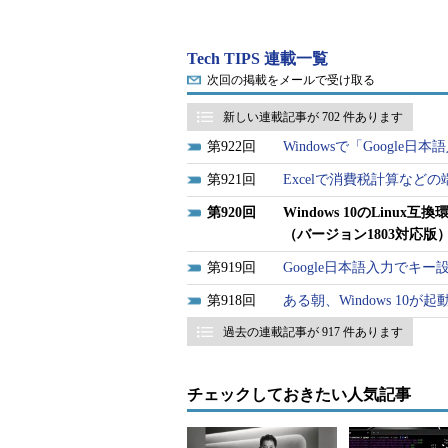
WSLからコマンドプロンプト
Tech TIPS 連載一覧
次回の掲載をメールで受け取る
WSL側からWindows上のプロ
新しい連載記事が 702 件あります
たいプログラムのパス名を拡張子ま
922
Windowsで「Google
例えばタスク一覧を表示するコマ
921
Excelで消費税計算など
「
C:\Windows\System32\tasklist.exe
920
Windows 10のLin
る。コマンドプロンプト上で実行する
（バージョン1803対応版
ら呼び出す場合は必ず拡張子まで指
919
Google日本語入力でキ
これ以外にも幾つか注意点がある
918
ある朝、Windows 10
過去の連載記事が 917 件あります
コマンドプロンプト側のプロ
PATH環境変数に登録されて
チェックしておきたい人気記事
する
コマンドプロンプト（cmd.e