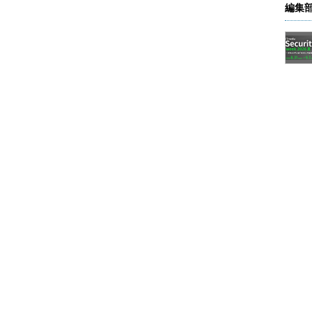
ストとは、データ分析の専門家ではないが、データ
編集
指す。
利用したとしても、誰もが機械学習／ディープラーニング
す。
社内展開を、まず体験してもらうことから始めたという。
付いた。だが、どう使えばいいのかが分からず、ユー
り返る。
うにしても、機械学習をやりたければ、データ分析
識は必要だ。分析の前に、データに当たりを付け、
た、思ったような精度が出ないときに、何らかの対
なる。
的な機械学習自動化ツールであるため、特定分野に特化し
かが分からない」ということになりがちだ。