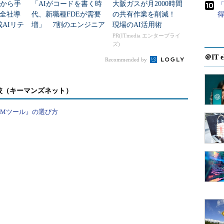
こから手
「AIがコードを書く時
大阪ガスが月2000時間
「
全社導
代、新職種FDEが需要
の共有作業を削減！
得
。だが、データが集まってソリューションを構築で
AIリテ
増」 7割のエンジニア
現場のAI活用術
、まず人の育成を進めることにした。過去のデジタ
”（前
が思う理由
PR(ITmedia エンタープライ
が功を奏したからだ」
ズ)
＠IT e
Recommended by
ビジョン発表と同時に「AI強化推進室」を立ち上
較（キーマンズネット）
ーでデータが貯まり、ソリューションを構築できる
PMツール』の選び方
度は「AIソリューションセンター」という組織を発
新ソリューションの開発支援と、AI強化推進室から引
ている。
AIソリューションセンターの抱えるデータサイエ
所の要望に応える活動も実施している。だが、それ
全社的な人材育成はますます重要性を帯びてきてい