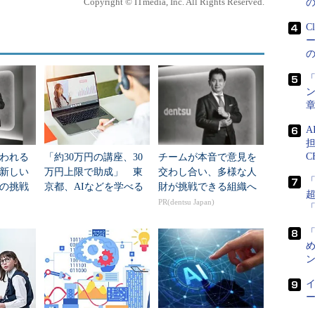
Copyright © ITmedia, Inc. All Rights Reserved.
したモノ
めインターネットが登場すると、勝つことはできな
C
f Things）ではリベンジしたいと、経営陣以下考えてきた。
Iブームが起こった」
「
ン
ネットワークなど、モノをつなぐ動きはあった。IoT
ノが生み出すデータに高度な分析を適用することで、
く新しいビジネスを生み出せる可能性が見えてきた
担
C
われる
「約30万円の講座、30
チームが本音で意見を
新しい
万円上限で助成」 東
交わし合い、多様な人
0年ビジョン」として、同社における研究開発の方向
の挑戦
京都、AIなどを学べる
財が挑戦できる組織へ
ロボティクス領域」「エネルギー領域」に分かれ、前者
「若手エンジニアコー
PR(dentsu Japan)
ス」受講者募集中
動運転・コミューター」「店舗・接客ソリューショ
ていくとしている。
め
ン
人材育成が進行中
ー
組みは、これを受けて始まった。