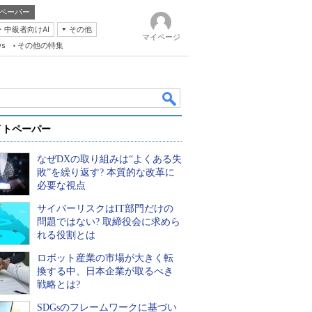
ペーパー
・中級者向けAI
その他
マイページ
ws
その他の特集
イトペーパー
なぜDXの取り組みは“よくある失
敗”を繰り返す? 本質的な改革に
必要な視点
サイバーリスクはIT部門だけの
k
問題ではない? 取締役会に求めら
れる役割とは
ロボット産業の市場が大きく転
換する中、日本企業が取るべき
戦略とは?
SDGsのフレームワークに基づい