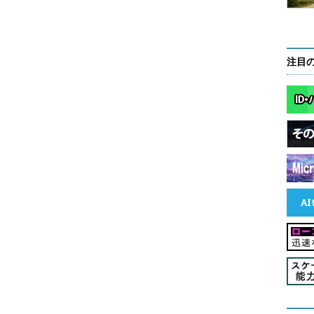
6年から5年をかけ、1000人のAI人材を育成する計画
0人を育成。それぞれの職場に帰った人が、周囲のスタ
017年度終了時点で、約300人の育成が終わっている
注目
と同じ、やがては自動化が普及する」
の自動化に注目。DataRobotを自動化ツールとし
を設立する前から考えていたという。
理由を、井上氏は自身の経験で説明する。
化ツールを作っていた。だがやがてSynopsysや
ルの普及によって、LSIの大規模化が促進された。機械
ショナルサービスが広く使われているが、この世界
Robotは自動化ツールの勃興期を象徴している」
イエンティスト」のための機械学習／AI自動化をうたう