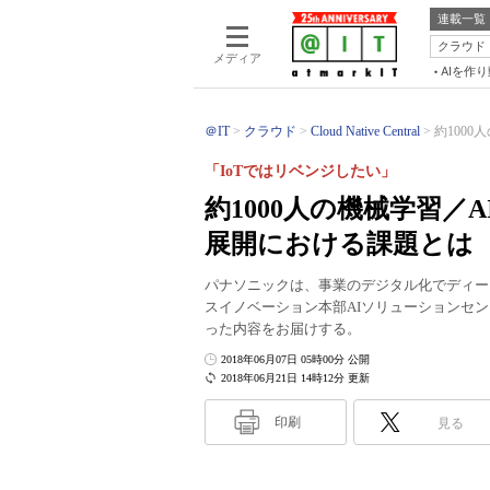
連載一覧
クラウド
メディア
AIを作
＠IT
クラウド
Cloud Native Central
約1000
「IoTではリベンジしたい」
約1000人の機械学習
展開における課題とは
パナソニックは、事業のデジタル化でディー
スイノベーション本部AIソリューションセンタ
った内容をお届けする。
2018年06月07日 05時00分 公開
2018年06月21日 14時12分 更新
印刷
見る