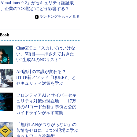
AlmaLinux 9.2」がセキュリティ認証取
、企業の“OS選定”にどう影響する？
»
ランキングをもっと見る
Book
ChatGPTに「入力してはいけな
い」5項目――押さえておきた
い“生成AIのNGリスト”
API設計の常識が変わる？
HTTP新メソッド「QUERY」と
セキュリティ対策を学ぶ
フロンティアAIとサイバーセキ
ュリティ対策の現在地 「17万
行のAIコード分析」事例と公的
ガイドラインが示す道筋
「無線LANがつながらない」の
苦情をゼロに 3つの現場に学ぶ
ネットワーク改善術