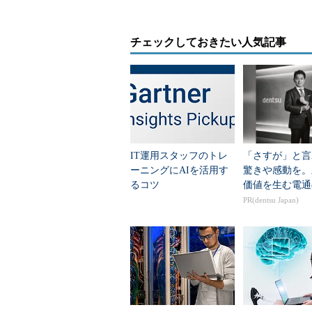
ビなど、大量生産型の商品を対象と
づくりに最適化されてきた。このた
チェックしておきたい人気記事
かった。そこでIoT（Internet o
このタイミングで、ちょうど第3次A
IoTの前にも、M2M、ユビキタス
がこれらと異なる理由の1つに、モ
ビジネスモデルを変え、あるいは全
ことがある。
IT運用スタッフのトレ
「さすが」と言
ーニングにAIを活用す
驚きや感動を。
パナソニックは2015年、「技術1
るコツ
価値を生む電通
性を示した。具体的には「IoT／
PR(dentsu Japan)
では「AI ロボティクス家電」「自
ン」「次世代物流・搬送」に注力し
AI時代に向け、1000人のAI
ディープラーニング／AIへの取り