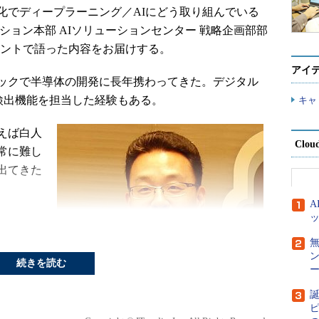
でディープラーニング／AIにどう取り組んでいる
ション本部 AIソリューションセンター 戦略企画部部
のイベントで語った内容をお届けする。
アイ
ックで半導体の開発に長年携わってきた。デジタル
顔検出機能を担当した経験もある。
キャ
えば白人
Clou
常に難し
出てきた
パナソニ
に推進す
パナソニ
続きを読む
ー
DataRobotのイベントで語った、パナソニック ビジネス
誕
イノベーション本部 AIソリューションセンター 戦略企
ピ
電やテレ
画部部長の井上昭彦氏