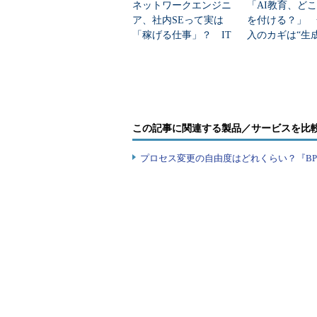
ネットワークエンジニ
「AI教育、ど
ア、社内SEって実は
を付ける？」 
「当時はデータもない状況だった
「稼げる仕事」？ IT
入のカギは“生成
きるようになる時期が来るのに備え
職種別の“単価”に明暗
ラシー向上研修
ル化で、Linux人材を育成したこと
編）
パナソニックでは、2015年の技術
げ、人材育成活動を始めた。
この記事に関連する製品／サービスを比
約1年半後、「各事業所、カンパニ
プロセス変更の自由度はどれくらい？『B
ようになった」（井上氏）ため、今
足。同センターは約100名態勢で、
き継いだ人材育成活動を併せて進め
新ソリューションの開発支援では、
ンティストが、各カンパニー、事業
だけでは対応しきれない。そこで、
るという。