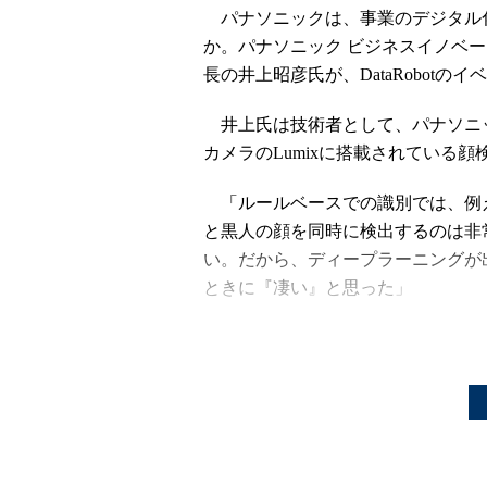
パナソニックは、事業のデジタル化
か。パナソニック ビジネスイノベー
長の井上昭彦氏が、DataRobot
井上氏は技術者として、パナソニ
カメラのLumixに搭載されている
「ルールベースでの識別では、例
と黒人の顔を同時に検出するのは非
い。だから、ディープラーニングが
ときに『凄い』と思った」
同氏は今、戦略企画部長として、
ックにおけるAI関連の活動を全社的
る役割を担っている。全社的とは、
ックグループ全体だ。
「パナソニックの組織は、白物家