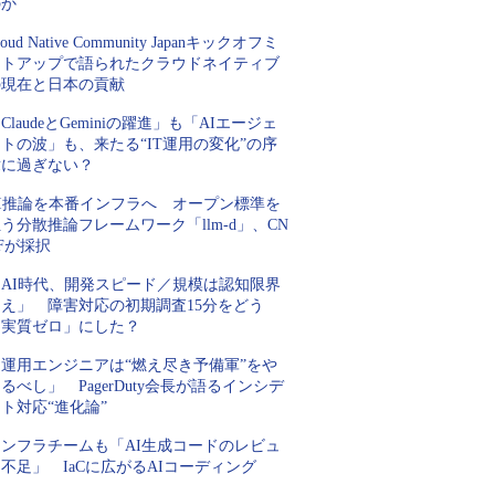
のか
loud Native Community Japanキックオフミ
ートアップで語られたクラウドネイティブ
の現在と日本の貢献
ClaudeとGeminiの躍進」も「AIエージェ
トの波」も、来たる“IT運用の変化”の序
章に過ぎない？
AI推論を本番インフラへ オープン標準を
う分散推論フレームワーク「llm-d」、CN
Fが採択
「AI時代、開発スピード／規模は認知限界
超え」 障害対応の初期調査15分をどう
「実質ゼロ」にした？
「運用エンジニアは“燃え尽き予備軍”をや
るべし」 PagerDuty会長が語るインシデ
ト対応“進化論”
インフラチームも「AI生成コードのレビュ
不足」 IaCに広がるAIコーディング