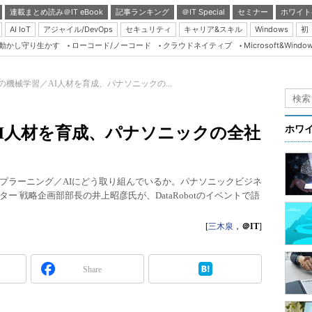
連載まとめ読み＠IT eBook
記事ランキング
＠IT Special
セミナー
ホワイト
AI IoT
アジャイル/DevOps
セキュリティ
キャリア&スキル
Windows
初
り動かし守り生かす
ローコード/ノーコード
クラウドネイティブ
Microsoft&Windo
Server & Storage
HTML5 + UX
人の機械学習／AI人材を育成、パナソニックの...
Smart & Social
Coding Edge
／AI人材を育成、パナソニックの全社
ホワ
Java Agile
Database Expert
プラーニング／AIにどう取り組んでいるか。パナソニックビジネ
Linux ＆ OSS
ー 戦略企画部部長の井上昭彦氏が、DataRobotのイベントで語
Master of IP Networ
[
三木泉
，
＠IT
]
Security & Trust
Test & Tools
Share
Insider.NET
ブログ