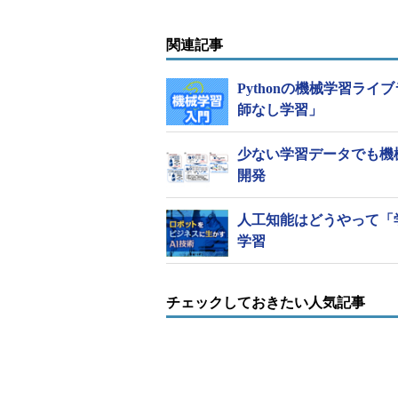
関連記事
Pythonの機械学習ライブ
doccanoを利用してテキストにラベルを付
師なし学習」
これらの基本的なタスクは表計算
系列ラベリングでは文字単位、単語
少ない学習データでも機
けでは作成が困難だという。
開発
機械学習や自然言語処理の開発に
人工知能はどうやって「
成は非常に手間がかかる。例えば、
学習
作成したデータセットでも、教師デ
う。doccanoを開発したきっか
チェックしておきたい人気記事
doccanoに残った課題の一つは
本質的な難しさをサポートし切れてい
についてユーザーからのフィードバ
機械学習に必要なデータ作成業務を