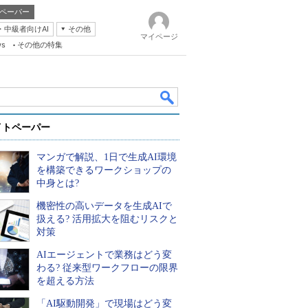
ペーパー
・中級者向けAI
その他
マイページ
ws
その他の特集
イトペーパー
マンガで解説、1日で生成AI環境
を構築できるワークショップの
中身とは?
機密性の高いデータを生成AIで
k
扱える? 活用拡大を阻むリスクと
対策
AIエージェントで業務はどう変
わる? 従来型ワークフローの限界
を超える方法
「AI駆動開発」で現場はどう変