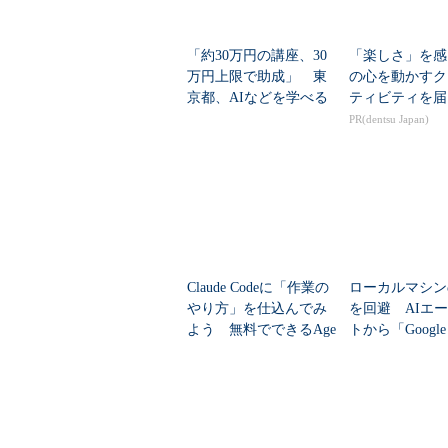
ている。
「約30万円の講座、30
「楽しさ」を感
万円上限で助成」 東
の心を動かすク
京都、AIなどを学べる
ティビティを届
「若手エンジニアコー
PR(dentsu Japan)
ス」受講者募集中
Claude Codeに「作業の
ローカルマシン
やり方」を仕込んでみ
を回避 AIエ
よう 無料でできるAge
トから「Google 
nt Skills基礎学習
の計算リソース
可能に