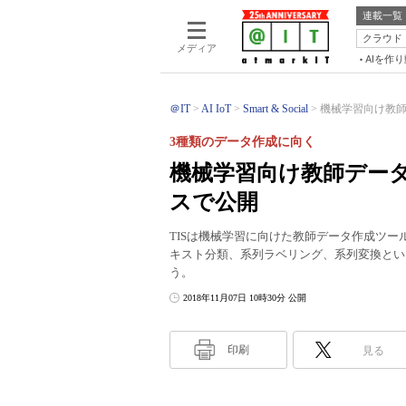
連載一覧
クラウド
メディア
AIを作
＠IT
AI IoT
Smart & Social
機械学習向け教師デ
3種類のデータ作成に向く
機械学習向け教師データ
スで公開
TISは機械学習に向けた教師データ作成ツール
キスト分類、系列ラベリング、系列変換とい
う。
2018年11月07日 10時30分 公開
印刷
見る