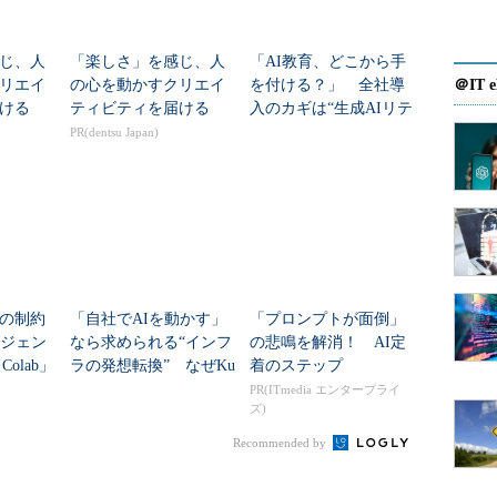
じ、人
「楽しさ」を感じ、人
「AI教育、どこから手
リエイ
の心を動かすクリエイ
を付ける？」 全社導
＠IT e
ける
ティビティを届ける
入のカギは“生成AIリテ
ラシー向上研修”（前
PR(dentsu Japan)
編）
の制約
「自社でAIを動かす」
「プロンプトが面倒」
ージェン
なら求められる“インフ
の悲鳴を解消！ AI定
Colab」
ラの発想転換” なぜKu
着のステップ
が利用
bernetesが鍵か
PR(ITmedia エンタープライ
ズ)
Recommended by