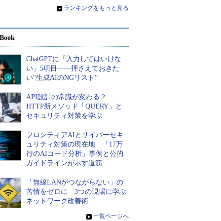
»
ランキングをもっと見る
Book
ChatGPTに「入力してはいけな
い」5項目――押さえておきた
い“生成AIのNGリスト”
API設計の常識が変わる？
HTTP新メソッド「QUERY」と
セキュリティ対策を学ぶ
フロンティアAIとサイバーセキ
ュリティ対策の現在地 「17万
行のAIコード分析」事例と公的
ガイドラインが示す道筋
「無線LANがつながらない」の
苦情をゼロに 3つの現場に学ぶ
ネットワーク改善術
»
一覧ページへ