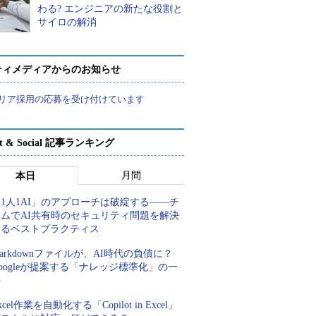
わる? エンジニアの新たな役割と
サイロの解消
ティメディアからのお知らせ
リア採用の応募を受け付けています
rt & Social 記事ランキング
月間
本日
1人1AI」のアプローチは破綻する――チ
ームでAI共有時のセキュリティ問題を解決
するベストプラクティス
arkdownファイルが、AI時代の負債に？
oogleが提案する「ナレッジ標準化」の一
手
xcel作業を自動化する「Copilot in Excel」