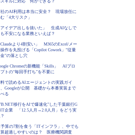
がスキルに対応 何ができる？
自社のAI利用は本当に安全？ 現場放任に
潜む「4大リスク」
「アイデア出しを抜いた」 生成AIなしで
最も不安になる業務といえば？
Claudeより4割安い」 M365のExcel/メー
操作を丸投げる「Copilot Cowork」“従量
金”の落とし穴
oogle Chromeの新機能「Skills」 AIプロ
プトの“毎回手打ち”を不要に
無料で読めるAIエージェントの実践ガイ
、Googleが公開 基礎から本番実装まで
学べる
VB.NET移行をAIで爆速化”した千葉銀行G
IT企業 「12.5人月→2.0人月」をどう実
現？
I予算の7割を食う「ITインフラ」、中でも
予算超過しやすいのは？ 医療機関調査