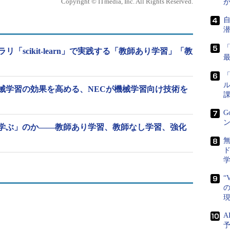
Copyright © ITmedia, Inc. All Rights Reserved.
ラリ「scikit-learn」で実践する「教師あり学習」「教
与しているところ
（出典：TIS）
ソフトなどの帳票ツールでも実行可能だが、例えば
「
ル
単位でデータを作る必要があるため、帳票ツールだ
械学習の効果を高める、NECが機械学習向け技術を
課
G
ン
は教師データが不可欠だ。ところが教師データの作
学ぶ」のか――教師あり学習、教師なし学習、強化
TISが公開した上場企業の有価証券報告書をベースに
ータを作成する際の作業負荷が課題になったとい
ド
けは、こうした課題を解決することだとしている。
“
、ラベル定義を明確にするといったデータ作成における
の
ない点にあるのだという。今後は公開したdoccano
ックを基に機能を改善する予定だ。自然言語処理や
A
効率化することで、これらの市場拡大を目指すとし