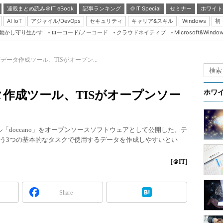
連載まとめ読み＠IT eBook
記事ランキング
＠IT Special
セミナー
ホワイト
AI IoT
アジャイル/DevOps
セキュリティ
キャリア&スキル
Windows
初
り動かし守り生かす
ローコード/ノーコード
クラウドネイティブ
Microsoft&Windo
Server & Storage
HTML5 + UX
ータ作成ツール、TISがオープン...
Smart & Social
Coding Edge
作成ツール、TISがオープンソー
ホワ
Java Agile
Database Expert
「doccano」をオープンソースソフトウェアとして公開した。テ
Linux ＆ OSS
う3つの基本的なタスクで使用するデータを作成しやすいとい
Master of IP Networ
[
＠IT
]
Security & Trust
Test & Tools
Share
Insider.NET
ブログ