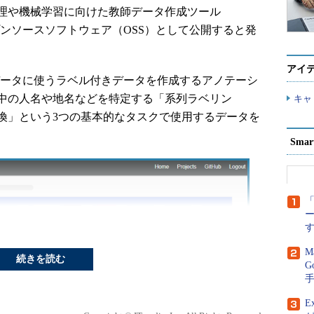
語処理や機械学習に向けた教師データ作成ツール
ープンソースソフトウェア（OSS）として公開すると発
アイ
師データに使うラベル付きデータを作成するアノテーシ
中の人名や地名などを特定する「系列ラベリン
キャ
換」という3つの基本的なタスクで使用するデータを
Sma
「
M
続きを読む
G
E