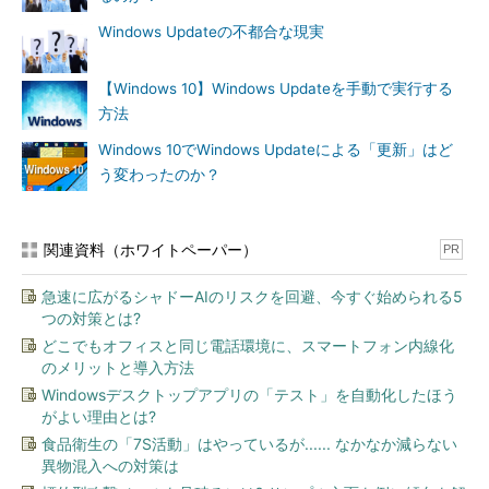
Windows Server 2019は「ソフトウェア定義のデータセンター
Windows Updateの不都合な現実
（Software Defined Datacenter）」機能の一部に制限がかかっ
ている状態でリリース、再リリースされました。具体的には、
「記憶域スペースダイレクト（Storage Spaces Direct：
【Windows 10】Windows Updateを手動で実行する
S2D）」と「ネットワークコントローラー（Network
方法
Controller）」を構成しようとしてもエラーが表示され、ブロッ
Windows 10でWindows Updateによる「更新」はど
クされるのです。
う変わったのか？
これらの機能は「Windows Server Software-
Defined（WSSD）プログラム」で認定されたハードウェアでの
関連資料（ホワイトペーパー）
PR
利用が推奨されています。当初、最初の認定ハードウェアが2019
年1月中旬にローンチされるとされており、認定ハードウェアが
急速に広がるシャドーAIのリスクを回避、今すぐ始められる5
利用可能になり次第、Windows Updateを通じて制限を解除する
つの対策とは?
と以下のサポート情報に記述されています。WSSDローンチイベ
どこでもオフィスと同じ電話環境に、スマートフォン内線化
ントは2019年2月という公式ブログのアナウンスもあります。し
のメリットと導入方法
かし、これらの情報にその後のアップデートはなく、実際、どの
Windowsデスクトップアプリの「テスト」を自動化したほう
ような状況になっているのかよく分かりません。
がよい理由とは?
食品衛生の「7S活動」はやっているが...... なかなか減らない
Software Defined Data Center and Software Defined
異物混入への対策は
Networking in Windows Server 2019
（最終更新日：