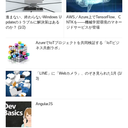
テム管理者を経て、フリーのテクニカルライターに。Microsoft
製品、テクノロジーを中心に、IT雑誌、Webサイトへの記事の
進まない、終わらないWindows U
AWS／Azure上でTensorFlow、C
寄稿、ドキュメント作成、事例取材などを手掛ける。個人ブロ
pdateのトラブルに解決策はある
NTKを――機械学習環境のマネー
グは『
山市良のえぬなんとかわーるど
』。近著は『
ITプロフェ
のか？ (1/2)
ジドサービスが登場
ッショナル向けWindowsトラブル解決 コマンド＆テクニック
集
』（日経BP社）。
AzureでIoTプロジェクトを共同検証する「IoTビジ
ネス共創ラボ」
「LINE」に「Webカメラ」、のぞき見られた1月 (1/
3)
AngularJS