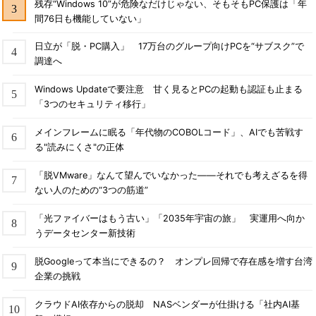
残存“Windows 10”が危険なだけじゃない、そもそもPC保護は「年
間76日も機能していない」
日立が「脱・PC購入」 17万台のグループ向けPCを“サブスク”で
調達へ
Windows Updateで要注意 甘く見るとPCの起動も認証も止まる
「3つのセキュリティ移行」
メインフレームに眠る「年代物のCOBOLコード」、AIでも苦戦す
る"読みにくさ"の正体
「脱VMware」なんて望んでいなかった――それでも考えざるを得
ない人のための“3つの筋道”
「光ファイバーはもう古い」「2035年宇宙の旅」 実運用へ向か
うデータセンター新技術
脱Googleって本当にできるの？ オンプレ回帰で存在感を増す台湾
企業の挑戦
クラウドAI依存からの脱却 NASベンダーが仕掛ける「社内AI基