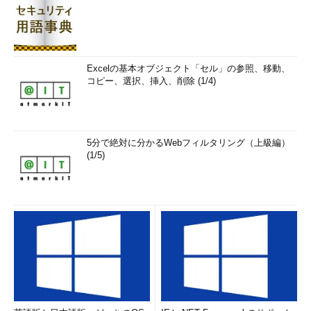
ースで再リリースされる理由となった問題（ユーザーデータ消失
問題など）とは別のことのように読み取れます。
Windows Server 2019 Essentials評価版のメディアは、ダウン
ロードサイトで公開されているプロダクトキーを入力して評価版
Excelの基本オブジェクト「セル」の参照、移動、
としてインストールするタイプであり、おそらく製品版と評価版
コピー、選択、挿入、削除 (1/4)
のISOメディア（OSビルド17763.107）は同じものです。製品版
のプロダクトキーを入力すれば製品版としてインストールされ、
評価版のプロダクトキーを入力すれば評価版としてインストール
5分で絶対に分かるWebフィルタリング（上級編）
されます（
画面2
）。
(1/5)