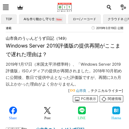
TOP
AIを作り動かし守り生かす
ロー/ノーコード
クラウドネイ
連載
2019年3月19日 公開
山市良のうぃんどうず日記（149）
Windows Server 2019評価版の提供再開がここま
で遅れた理由は？
2019年1月17日（米国太平洋標準時）、「Windows Server 2019
評価版」ISOメディアの提供が再開されました。2018年10月初め
に公開後、数日で提供中止となった評価版ですが、再開に3カ月
以上かかった理由がよく分かりません。
[
山市良
，テクニカルライター]
PC用表示
関連情報
Share
Post
LINE
Hatena