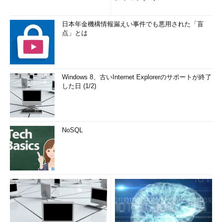
これから評価版で評価を始める方へ
提供が再開されたWindows Server 2019評価版やWindows
日本年金機構情報漏えい事件でも悪用された「盲
点」とは
Server 2019 Essentials評価版のダウンロードメディアを使用し
て、これからこれらのOSを評価しようと考えているなら、本連
載の第144回の記事をご覧ください。
Windows 8、古いInternet Explorerのサポートが終了
Windows Server 2019の新規インストールはWindowsセ
した日 (1/2)
ットアップに任せてはダメ！
（本連載 第144回）
ここで書いてあるように、Windowsセットアップが作成する既
定のパーティション構成をそのまま使用するのではなく、自分で
NoSQL
推奨パーティション構成にパーティションを切ってから新規イン
ストールすることをお勧めします。
筆者紹介
山市 良（やまいち りょう）
岩手県花巻市在住。Microsoft MVP：Cloud and Datacenter
Management（2018/7/1）。SIer、IT出版社、中堅企業のシス