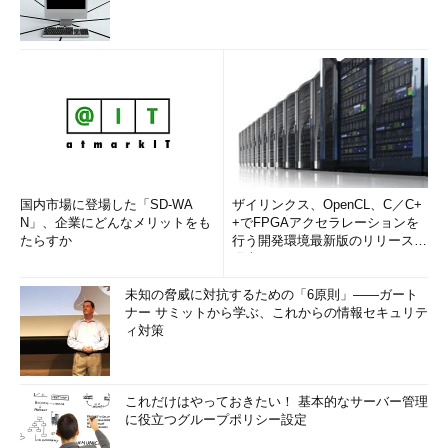
版プロダクトキーを使用して製品版に切り替えることが可能で
す。その方法については、以下のドキュメントで説明されていま
す（Windows Server 2019にも適用されます）。
Upgrade and conversion options for Windows Server
2016
［英語］（Windows IT Pro Center）
初版の評価版は180日を待たずに期限切れに
2018年10月初めにWindows Server 2019評価版をダウンロード
国内市場に登場した「SD-WA
ザイリンクス、OpenCL、C／C+
して持っている方の中には、再リリース後の評価版の提供再開前
N」、企業にどんなメリットをも
+でFPGAアクセラレーションを
たらすか
行う開発環境最新版のリリースを
から、Windows Server 2019の評価を続けていた人もいるでしょ
発表
う。しかし、評価中に目を離した隙に、なぜかシャットダウンし
ていたという経験はないでしょうか。
未知の脅威に対抗するための「6原則」――ガート
ナー サミットから学ぶ、これからの情報セキュリテ
ィ対策
Windows Server 2019評価版は、インストールから10日以内に
インターネット経由でライセンス認証を行う必要があります。認
証されない状態のまま10日が過ぎると、「猶予の期限切れ」とな
これだけはやっておきたい！ 基本的なサーバー管理
り、起動後1時間ほど経過すると自動的にシャットダウンするよ
に役立つグループポリシー設定
うになります。実は、OSビルド17763.1ベースの初版の評価版