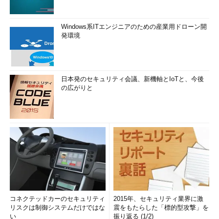
画面4
2018年10月初めにダウンロードした評価版ISOメデ
ィアでインストールしたWindows Server 2019はライセンス
Windows系ITエンジニアのための産業用ドローン開
認証が成功せず、10日の「通知」状態の後に「猶予の期限切
発環境
れ」となる
1時間でシャットダウンしてしまうようになると、Windows
Updateによる更新は難しいでしょう（1時間内に再起動まで行け
ば可能です）。修正する必要があった評価版メディアの問題と
日本発のセキュリティ会議、新機軸とIoTと、今後
の広がりと
は、このことなのかもしれません。これもまた、あくまでも筆者
の想像です。
なお、初版の評価版のインストールに対して「slmgr.vbs
/rearm」コマンドを実行し、猶予期限をリセットしても、10日後
に再び「猶予の期限切れ」になります。製品版プロダクトキーに
よる製品版への切り替えで、製品版としてライセンス認証が可能
かどうか、筆者は確認していません。ちなみに、提供が停止され
た初版のMicrosoft Hyper-V Server 2019には、手元の環境で確認
した限り、「ライセンスの状態：ライセンスされています」と正
コネクテッドカーのセキュリティ
2015年、セキュリティ業界に激
しくライセンス認証が行われていました。
リスクは制御システムだけではな
震をもたらした「標的型攻撃」を
い
振り返る (1/2)