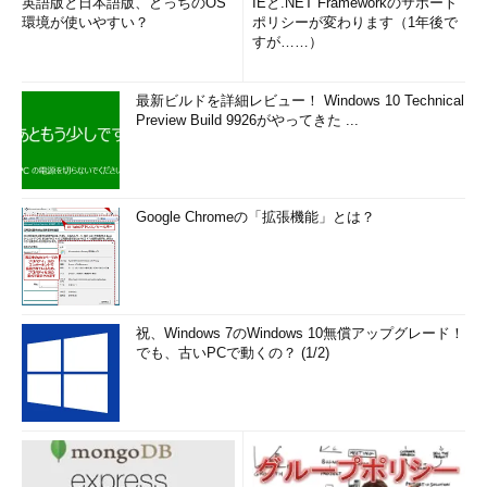
英語版と日本語版、どっちのOS
IEと.NET Frameworkのサポート
環境が使いやすい？
ポリシーが変わります（1年後で
画面2
Windows Server 2019 EssentialsのISOメディアは
すが……）
製品版と評価版でおそらく共通。評価用のプロダクトキーを
入力すると、180日評価版としてインストールされる（評価
版から製品版への移行には非対応）
最新ビルドを詳細レビュー！ Windows 10 Technical
Preview Build 9926がやってきた ...
逆に、製品版メディアを評価版としてインストールすることも
可能です。こちらは評価版メディアに問題があったわけではな
く、評価版を認証するMicrosoftのライセンスサーバの準備に1カ
月かかったのかもしれません。
Google Chromeの「拡張機能」とは？
ちなみに、評価版としてインストールされたWindows Server
2019 Essentialsは、Windows Server 2019 Essentials製品版のプ
ロダクトキーを使用して製品版に移行することはできません。
Standardエディションの製品版プロダクトキーを使用して、
祝、Windows 7のWindows 10無償アップグレード！
でも、古いPCで動くの？ (1/2)
Windows Server 2019 Standardにアップグレードすることは可
能です。
一方、さらに時間がかかったWindows Server 2019評価版は、
プロダクトキーの入力が求められないタイプのものです（評価用
のプロダクトキーは事前に組み込まれています）。こちらは、