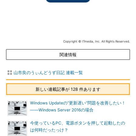
（「更新プログラムのチェック」をクリックしたユーザーに対
して）。
手動アップグレード用のダウンロード提供、Windows 10
EnterpriseおよびWindows 10 Enterprise LTSC 2019の評価版
ISOメディアのダウンロード提供も再開。
同日、Windows Server 2019再リリース（OSビルド17763.107
ベース）。ボリュームライセンスセンター（VLSC）でのみ製品
Copyright © ITmedia, Inc. All Rights Reserved.
版ISOメディア提供再開。Visual Studioサブスクリプションなど
には翌週以降に順次提供再開。
関連情報
2018年11月
Azure MarketplaceでWindows Server 2019 Datacenterイメー
27日（JST）
ジが利用可能に。
ごろ
山市良のうぃんどうず日記 連載一覧
2018年12月
Windows Server 2019 Essentials評価版ISOメディア（OSビル
14日（PST）
ド17763.107ベース）の提供再開。
・
Windows Server 2019 Essentials評価版ソフトウェア｜180
新しい連載記事が 128 件あります
日
2019年1月16
「半期チャネル（対象指定）」に対して、Windows 10バージョ
Windows Updateの“更新遅い”問題を改善したい！
日（PST）
ン1809機能更新プログラムの自動更新でのロールアウト開始。
――Windows Server 2016の場合
2019年1月17
Windows Server 2019評価版ISOメディアおよびVHD（VHDは
日（PST）
英語版のみ）の提供再開（OSビルド17763.253ベース）。
今使っているPC、電源ボタンを押して起動したの
・
Windows Server 2019評価版ソフトウェア｜180日
は何時だったっけ？