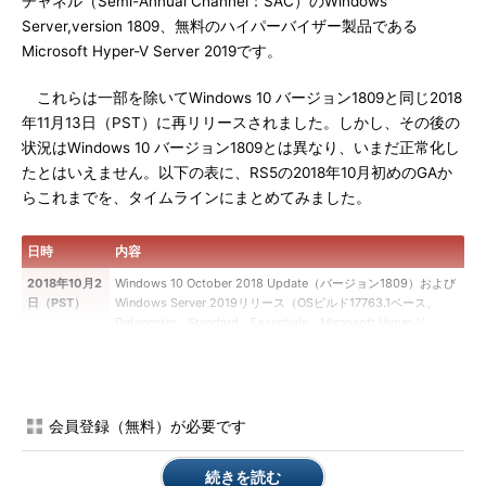
チャネル（Semi-Annual Channel：SAC）のWindows
Server,version 1809、無料のハイパーバイザー製品である
Microsoft Hyper-V Server 2019です。
これらは一部を除いてWindows 10 バージョン1809と同じ2018
年11月13日（PST）に再リリースされました。しかし、その後の
状況はWindows 10 バージョン1809とは異なり、いまだ正常化し
たとはいえません。以下の表に、RS5の2018年10月初めのGAか
らこれまでを、タイムラインにまとめてみました。
日時
内容
2018年10月2
Windows 10 October 2018 Update（バージョン1809）および
日（PST）
Windows Server 2019リリース（OSビルド17763.1ベース、
Datacenter、Standard、Essentials、Microsoft Hyper-V
Server、Semi-Annual Channel version 1809）、評価版ISOメ
ディア提供開始。
2018年10月5
Windows 10 バージョン1809の機能更新プログラムのロールア
日（PST）
ウト停止、全ての製品版、評価版ISOメディアの提供停止。
会員登録（無料）が必要です
2018年11月13
Windows 10 バージョン1809再リリース（OSビルド17763.107
日（PST）
ベース）。Windows 10 バージョン1809の機能更新プログラム
続きを読む
はWindows Updateのオプションとしてのロールアウトが再開