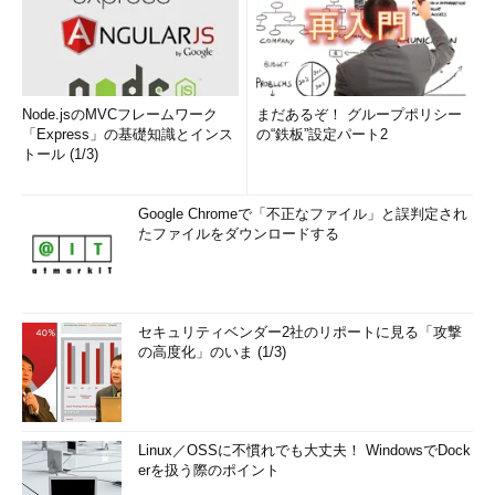
2019年1月の累積更新プログラム（KB4480116）が適用済みのイ
メージがベースとなっています（OSビルド17763.253）。もし
かすると、1月の累積更新プログラムに含まれる修正の中に、評
価版メディアの問題の修正があり、それを待っていたのかもしれ
Node.jsのMVCフレームワーク
まだあるぞ！ グループポリシー
ません。これは、あくまでも筆者の想像です（
画面3
）。
「Express」の基礎知識とインス
の“鉄板”設定パート2
トール (1/3)
Google Chromeで「不正なファイル」と誤判定され
たファイルをダウンロードする
セキュリティベンダー2社のリポートに見る「攻撃
の高度化」のいま (1/3)
画面3
Windows Server 2019評価版は、OSビルド17763.2
53（2019年1月の定例の累積更新プログラムと同一ビルド）
Linux／OSSに不慣れでも大丈夫！ WindowsでDock
erを扱う際のポイント
ちなみに、Windows Server 2019評価版は、評価終了後に製品