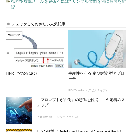
標的型攻撃メールを見破るには? サンプル文面を例に傾向を解
2018年11月1日）［英語］（Microsoft Support）
説
Hyper-converged infrastructure in Windows Server
2019 - the countdown clock starts now!（Storage at
チェックしておきたい人気記事
Microsoft）
（投稿日：2018年10月2日）［英語］（Server
& Management Blogs）
以前の評価版とはどこが違うのか？
Windows Server 2019評価版の提供が再開されるまで、英語の
ダウンロードサイトには次のように説明されていました。
Hello Python (1/3)
生産性を守る“定期健診”型アプロ
ーチ
Following the launch of Windows Server 2019, we
started the process of publishing the media for the 180-
PR(ITmedia エグゼクティブ)
day evaluation media. In the process, we found an issue
with the Eval media and are in the process of fixing it...
「プロンプトが面倒」の悲鳴を解消！ AI定着のス
テップ
（筆者訳：Windows Server 2019のローンチに続いて、私たちは180
日評価版メディアを発行する作業を開始しました。その作業の中で
PR(ITmedia エンタープライズ)
評価版メディアに問題があることが判明し、現在、それを修正する
作業をしています……）
DDoS攻撃（Distributed Denial of Service Attack）