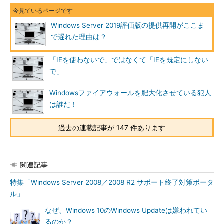
注目していただきたいのは、
Windows Serverの評価版の提供
再開時期
です。Windows Server 2019 Essentials評価版は、製品
Windows Server 2019評価版の提供再開がここま
版の再リリースから1カ月後、Windows Server
で遅れた理由は？
2019（Datacenter／Standard）評価版は、製品版の再リリース
から2カ月以上たってからの提供再開です。
「IEを使わないで」ではなくて「IEを既定にしない
で」
それまで、再開時期が事前にアナウンスされることはありませ
んでした。Microsoft Hyper-V Server 2019に至っては、筆者のも
Windowsファイアウォールを肥大化させている犯人
う一つの連載記事でお伝えしたように、まだ再開されていません
は誰だ！
（Visual Studioサブスクリプションでも未提供）。
過去の連載記事が 147 件あります
Hyper-V Server 2019ってどうなの？ どうしたの？
（連
載：Windowsにまつわる都市伝説 第131回）
Windows Server 2019評価版と同じように、Microsoft Hyper-
関連記事
V Server 2019の提供が再開されれば以下の公式ブログでアナウ
特集「Windows Server 2008／2008 R2 サポート終了対策ポータ
ンスされるはずです。
ル」
Windows Server Blog
［英語］
なぜ、Windows 10のWindows Updateは嫌われてい
るのか？