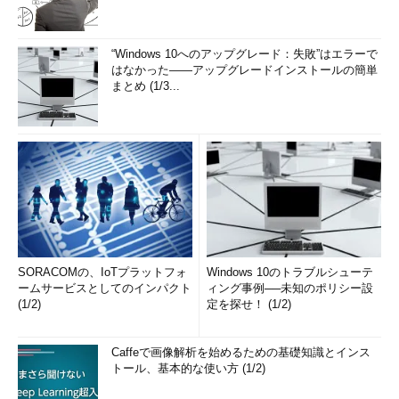
は、ライセンス認証ができないという問題が2018年10月初めのこ
ろから報告されていました。
“Windows 10へのアップグレード：失敗”はエラーで
Grace Period Windows Server 2019 Eval
［英語］
はなかった――アップグレードインストールの簡単
（Microsoft TechNet Forums）
まとめ (1/3...
その後、この問題が解消されたという話は聞きません。つま
り、OSビルド17763.1ベースの初版の評価版は、これから新規イ
ンストールしたとしても10日で「猶予の期限切れ」となってしま
うのです（
画面4
）。
SORACOMの、IoTプラットフォ
Windows 10のトラブルシューテ
ームサービスとしてのインパクト
ィング事例──未知のポリシー設
(1/2)
定を探せ！ (1/2)
Caffeで画像解析を始めるための基礎知識とインス
トール、基本的な使い方 (1/2)