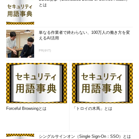
とは
Microsoft Hyper-V Server 2019のダウンロードサイトには、現
在もそう説明されています（
画面1
）。Microsoft Azureで
Windows Server 2019が利用できるとか、製品版メディアには影
響しないとかとも書いていますが、Microsoft Hyper-V Server
単なる作業者で終わらない、100万人の働き方を変
えるAI活用
2019を待っている人には意味が通らないでしょう。
PR(＠IT)
Forceful Browsingとは
「トロイの木馬」とは
画面1
2019年3月15日時点のMicrosoft Hyper-V Server 20
19のダウンロードサイト（英語）
“評価版メディアの問題”とは、製品版がOSビルド17763.107ベ
シングルサインオン（Single Sign-On：SSO）とは