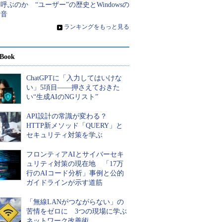
呼ぶのか “ユーザー”の歴史とWindowsの
本音
»
ランキングをもっと見る
Book
ChatGPTに「入力してはいけな
い」5項目――押さえておきた
い“生成AIのNGリスト”
API設計の常識が変わる？
HTTP新メソッド「QUERY」と
セキュリティ対策を学ぶ
フロンティアAIとサイバーセキ
ュリティ対策の現在地 「17万
行のAIコード分析」事例と公的
ガイドラインが示す道筋
「無線LANがつながらない」の
苦情をゼロに 3つの現場に学ぶ
ネットワーク改善術