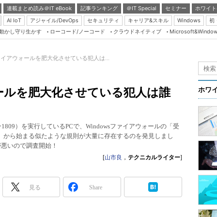
連載まとめ読み＠IT eBook
記事ランキング
＠IT Special
セミナー
ホワイト
AI IoT
アジャイル/DevOps
セキュリティ
キャリア&スキル
Windows
初
り動かし守り生かす
ローコード/ノーコード
クラウドネイティブ
Microsoft&Windo
Server & Storage
HTML5 + UX
ファイアウォールを肥大化させている犯人は...
Smart & Social
Coding Edge
ウォールを肥大化させている犯人は誰
ホワ
Java Agile
Database Expert
te（バージョン1809）を実行しているPCで、Windowsファイアウォールの「受
Linux ＆ OSS
 Rule……」から始まる似たような規則が大量に存在するのを発見しまし
が悪いので調査開始！
Master of IP Networ
[
山市良
，
テクニカルライター
]
Security & Trust
Test & Tools
見る
Share
Insider.NET
ブログ