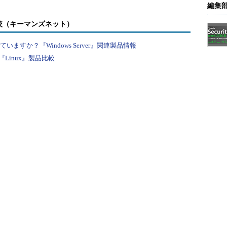
編集
される」「Windows 10 バージョン1809のクラ
較（キーマンズネット）
rver Forward Rule……という規則の名称」、これらの
犯人が思い当たりました。Windows 10 バージョ
すか？『Windows Server』関連製品情報
既定で作成されるHyper-V仮想スイッチ「
Default
Linux』製品比較
r-Vを有効化した場合は「Default Switch」は作成されません
 EE for Windows Server）を導入している場合、コンテナ用の
ため、同様の現象が発生します。
レジストリの
ntControlSet\Services\vmsmp\parameters\SwitchL
れた規則（全て削除して再起動したときの規則）に含
-XXXX-XXXX-XXXXXXXXXXXX」は、現在の
レジストリの下に見つかりました。このGUIDは、Windows
et（Default Switch）」が接続される「Default
面3
）。