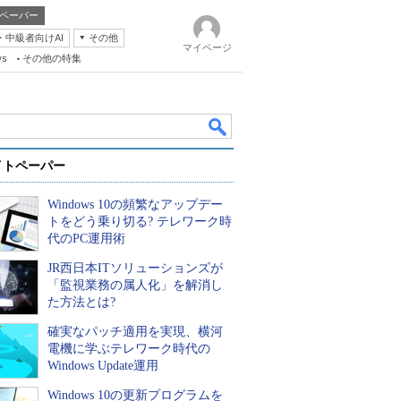
ペーパー
・中級者向けAI
その他
マイページ
ws
その他の特集
イトペーパー
Windows 10の頻繁なアップデー
トをどう乗り切る? テレワーク時
代のPC運用術
JR西日本ITソリューションズが
k
「監視業務の属人化」を解消し
た方法とは?
確実なパッチ適用を実現、横河
電機に学ぶテレワーク時代の
Windows Update運用
Windows 10の更新プログラムを