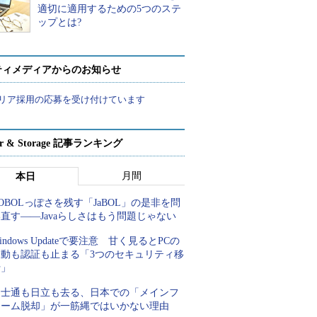
適切に適用するための5つのステ
ップとは?
ティメディアからのお知らせ
リア採用の応募を受け付けています
ver & Storage 記事ランキング
月間
本日
OBOLっぽさを残す「JaBOL」の是非を問
直す――Javaらしさはもう問題じゃない
indows Updateで要注意 甘く見るとPCの
起動も認証も止まる「3つのセキュリティ移
行」
富士通も日立も去る、日本での「メインフ
レーム脱却」が一筋縄ではいかない理由