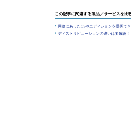
「PCの起動ごとに新たに規則が自動作成
この記事に関連する製品／サービスを比
イアントHyper-Vに関係」「DNS Se
情報から問題の規則が大量に作成される
用途にあったOSやエディションを選択できていま
ン1809のクライアントHyper-Vに
ディストリビューションの違いは要確認！『
Switch
」です。
Windows Server 2019でHype
が、Docker Enterprise（Docker
仮想スイッチ「nat」が作成される
Hyper-V仮想スイッチの情報は、
「HKEY_LOCAL_MACHINE\SYSTEM\Curre
ist」に存在します。最後に登録さ
まれる謎のID「XXXXXXXX-XXXX
「Default Switch」に対応する
10の仮想ネットワークアダプター「vEthern
Switch」のポートのGUIDでした（
画