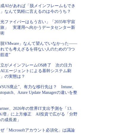
生成AIがあれば「脱メインフレームもでき
る」なんて気軽に言えるのは今のうち？
光ファイバーはもう古い」「2035年宇宙
の旅」 実運用へ向かうデータセンター新
技術
脱VMware」なんて望んでいなかった――
それでも考えざるを得ない人のための“3つ
筋道”
日立がメインフレームOS終了 次の注力
「AIエージェントによる基幹システム刷
新」の実態は？
WSUS廃止”、有力な移行先は？ Intune、
utopatch、Azure Update Managerの違いを整
理
artner、2026年の世界IT支出予測を「13.
5％増」に上方修正 AI投資で広がる「分野
間の成長差」
ぜ「Microsoftアカウント必須化」は議論