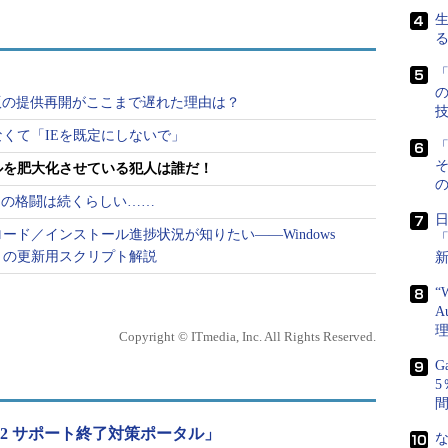
アでは共通ですが、他のペアとは異なります。規則の内
PおよびUDPポート53の受信方向の通過を許可するも
たりません（
画面1
）。
「
2019評価版の提供再開がここまで遅れた理由は？
なくて「IEを既定にしないで」
「
ールを肥大化させている犯人は誰だ！
の
dateとの格闘は続くらしい……
ード／インストール進捗状況が知りたい――Windows
降）の更新用スクリプト解説
“
A
Copyright © ITmedia, Inc. All Rights Reserved.
G
2008 R2 サポート終了対策ポータル」
な