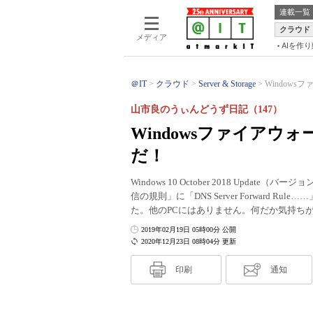
連載一覧
クラウド
メディア
AIを作
＠IT
クラウド
Server & Storage
Windows
山市良のうぃんどうず日記（147）
Windowsファイア
だ！
Windows 10 October 2018 Upda
信の規則」に「DNS Server Forward
た。他のPCにはありません。何だか気持ち
2019年02月19日 05時00分 公開
2020年12月23日 08時04分 更新
印刷
通知