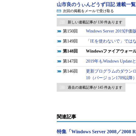
山市良のうぃんどうず日記 連載一覧
ID（GUID）のようで、1つのペ
次回の掲載をメールで受け取る
容はどれもDNSクエリのためにTC
ので、それ以外の特別な設定は見当
新しい連載記事が 130 件あります
150
Windows Server 
149
「IEを使わないで」では
148
Windowsファイアウォ
147
2019年もWindows Up
146
更新プログラムのダウンロ
10（バージョン1709以
過去の連載記事が 145 件あります
関連記事
特集「Windows Server 2008／