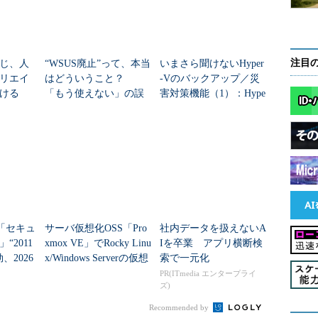
注目
じ、人
“WSUS廃止”って、本当
いまさら聞けないHyper
リエイ
はどういうこと？
-Vのバックアップ／災
ける
「もう使えない」の誤
害対策機能（1）：Hype
そして再起動するごとに増えていく
解を正す
r-V仮想マシンの保護
Default Switch」に由来
Rule -TCP」と「DNS Server Forward Rule -
つも存在しないPCの違いを確認してみると「クライア
を見つけました。クライアントHyper-Vを有効化して
。
ver「セキュ
サーバ仮想化OSS「Pro
社内データを扱えないA
“2011
xmox VE」でRocky Linu
Iを卒業 アプリ横断検
per-Vの仮想マシン環境を利用していなくても、クライア
、2026
x/Windows Serverの仮想
索で一元化
ーション（例えば、Windows 10のWindows
マシンを構築する方...
PR(ITmedia エンタープライ
ズ)
ocker Desktop for Windowsなど）を利用している場合は、問
す。
Recommended by