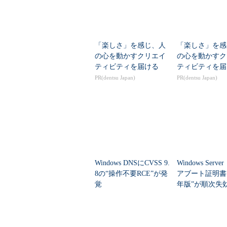
「楽しさ」を感じ、人
「楽しさ」を感
の心を動かすクリエイ
の心を動かすク
ティビティを届ける
ティビティを届
画面2
削除してもPCを再起動すると復活。
PR(dentsu Japan)
PR(dentsu Japan)
謎の規則はHyper-V仮想スイッチ「
「受信の規則」に「DNS Server Forward 
UDP」のペアが存在するPCと、1
ントHyper-V」の有効／無効の違い
いないPCには、1つも存在しません
Windows DNSにCVSS 9.
Windows Ser
8の“操作不要RCE”が発
アブート証明書」
Windows 10のクライアントHy
覚
年版”が順次失効
ントHyper-Vに依存する機能やアプリケ
年6月から
Defender Application GuardやD
題の規則が大量に存在すると思いま