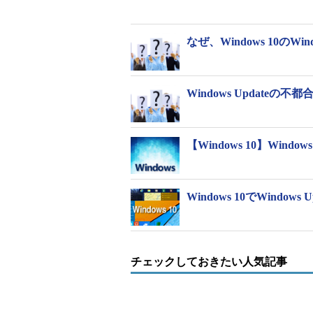
なぜ、Windows 10のWi
画面1
大量に存在する謎の規則「DNS Server Forwa
Windows Updateの不
最初に見つけたPCにあった規則の
んが、あまり起動することのない別のWin
ア）以上ありました。最初に見つけ
【Windows 10】Wind
明らかに）。一方、この名前の規則が1つも
もありました。
Windows 10でWind
大量に存在する問題の規則を全て削
則（1つのペア）が自動登録されま
または起動ごとに1ペアずつ増えて
チェックしておきたい人気記事