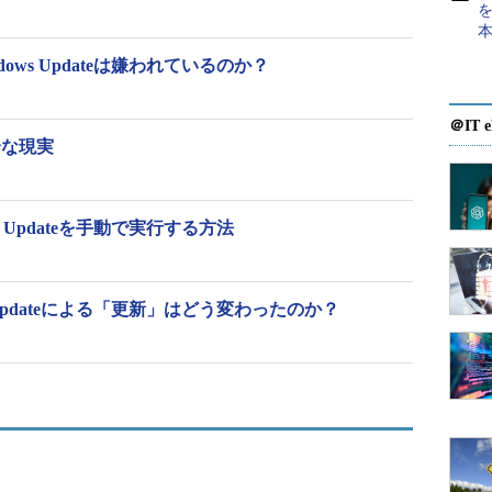
を
ndows Updateは嫌われているのか？
rd Rule - TCP」と「DNS Server Forward Rule - UDP」のペア
＠IT e
都合な現実
数は、数える前に削除してしまったので分かりませ
dows 10 バージョン1809のPCでも50（25のペ
たPCにはもっとあったはずです（その理由は後ほど
ows Updateを手動で実行する方法
存在しないWindows 10 バージョン1809のPC
ows Updateによる「更新」はどう変わったのか？
除してみました。PCを再起動すると、再び2つの規
した。シャットダウンして起動でも同じです。再起動
いくのです（
画面2
）。