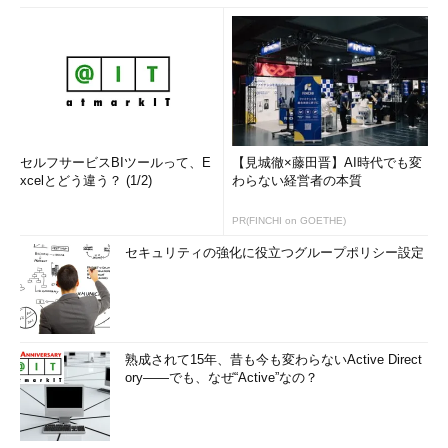
セルフサービスBIツールって、E
【見城徹×藤田晋】AI時代でも変
xcelとどう違う？ (1/2)
わらない経営者の本質
PR(FINCHI on GOETHE)
セキュリティの強化に役立つグループポリシー設定
熟成されて15年、昔も今も変わらないActive Direct
ory――でも、なぜ“Active”なの？