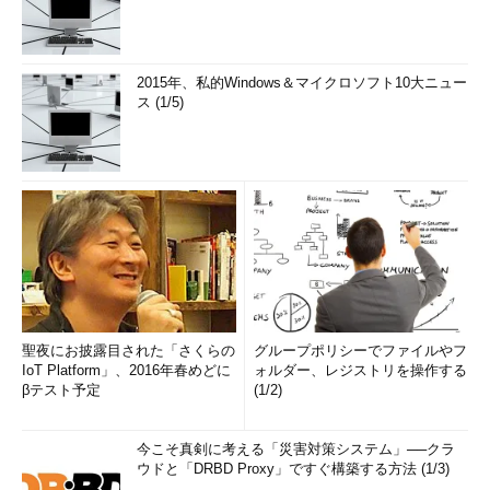
2015年、私的Windows＆マイクロソフト10大ニュー
ス (1/5)
聖夜にお披露目された「さくらの
グループポリシーでファイルやフ
IoT Platform」、2016年春めどに
ォルダー、レジストリを操作する
βテスト予定
(1/2)
今こそ真剣に考える「災害対策システム」──クラ
ウドと「DRBD Proxy」ですぐ構築する方法 (1/3)