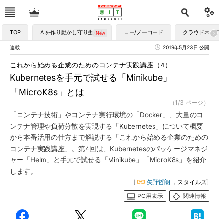
TOP
AIを作り動かし守り生かす
ロー/ノーコード
クラウドネイ
連載
2019年5月23日 公開
これから始める企業のためのコンテナ実践講座（4）
Kubernetesを手元で試せる「Minikube」
「MicroK8s」とは
（1/3 ページ）
「コンテナ技術」やコンテナ実行環境の「Docker」、大量のコ
ンテナ管理や負荷分散を実現する「Kubernetes」について概要
から本番活用の仕方まで解説する「これから始める企業のための
コンテナ実践講座」。第4回は、Kubernetesのパッケージマネジ
ャー「Helm」と手元で試せる「Minikube」「MicroK8s」を紹介
します。
[
矢野哲朗
，スタイルズ]
PC用表示
関連情報