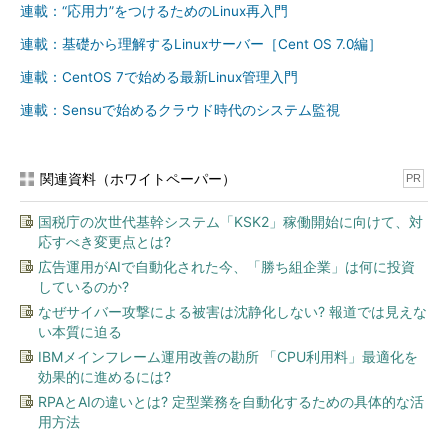
info
システムの詳細とアプリケーションの割り当て
連載：“応用力”をつけるためのLinux再入門
datetime
日付と時刻
連載：基礎から理解するLinuxサーバー［Cent OS 7.0編］
連載：CentOS 7で始める最新Linux管理入門
目次に戻る
連載：Sensuで始めるクラウド時代のシステム監視
GNOMEの「設定」画面を開く
関連資料（ホワイトペーパー）
「
gnome-control-center &
」でGNOMEの「設定」画面を表示
PR
します（
画面1
、
画面2
）。「&」はバックグラウンドで実行する
国税庁の次世代基幹システム「KSK2」稼働開始に向けて、対
ための指示です（
“応用力”をつけるためのLinux再入門 連載第14
応すべき変更点とは?
回
参照）。「&」を付けずに実行した場合は、gnome-control-
広告運用がAIで自動化された今、「勝ち組企業」は何に投資
centerを終了するまで次のプロンプトを表示しません。
しているのか?
なぜサイバー攻撃による被害は沈静化しない? 報道では見えな
コマンド実行例
い本質に迫る
IBMメインフレーム運用改善の勘所 「CPU利用料」最適化を
gnome-control-center &
効果的に進めるには?
RPAとAIの違いとは? 定型業務を自動化するための具体的な活
（GNOMEの「設定」画面を表示する）（
画面1、画面2
）
用方法