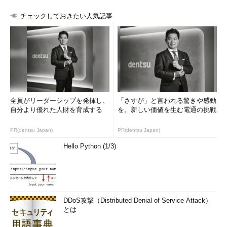
チェックしておきたい人気記事
画面1 GNOMEの設定画面を表示しようとしているところ
全員がリーダーシップを発揮し、
「さすが」と言われる驚きや感動
自分より優れた人財を育成する
を。新しい価値を生む電通の挑戦
PR(dentsu Japan)
PR(dentsu Japan)
Hello Python (1/3)
画面2 GNOMEの設定画面
CentOS 7の画面例
DDoS攻撃（Distributed Denial of Service Attack）
とは
目次に戻る