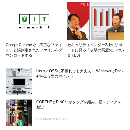
解でわかるLinux』『らぶらぶLinuxシリーズ』『Accessではじ
めるデータベース超入門［改訂2版］』『macOSコマンド入
門』など。地方自治体の在宅就業支援事業にてMicrosoft Office
の教材作成およびeラーニング指導を担当。会社などの"PCヘル
パー"やピンポイント研修なども行っている。
Google Chromeで「不正なファイ
セキュリティベンダー2社のリポ
ル」と誤判定されたファイルをダ
ートに見る「攻撃の高度化」のい
ウンロードする
ま (1/3)
Linux／OSSに不慣れでも大丈夫！ WindowsでDock
erを扱う際のポイント
GOETHEとFINCHIがタッグを組み、新メディアを
創設
PR(FINCHI on GOETHE)