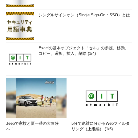
（パネル名を指定して起動する）（
画面3、画面4
）
シングルサインオン（Single Sign-On：SSO）とは
gnome-control-center -l &
（指定できるパネルを一覧表示する）（
画面5
Excelの基本オブジェクト「セル」の参照、移動、
コピー、選択、挿入、削除 (1/4)
画面3 日付と時刻のパネルを表示しようとしているところ
Jeepで家族と夏一番の大冒険
5分で絶対に分かるWebフィルタ
へ！
リング（上級編） (1/5)
画面4 日付と時刻のパネル