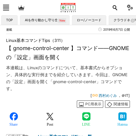
TOP
AIを作り動かし守り生かす
ロー/ノーコード
クラウドネイ
連載
2019年6月7日 公開
Linux基本コマンドTips（311）
【 gnome-control-center 】コマンド――GNOME
の「設定」画面を開く
本連載は、Linuxのコマンドについて、基本書式からオプショ
ン、具体的な実行例までを紹介していきます。今回は、GNOME
の「設定」画面を開く「gnome-control-center」コマンドで
す。
[
西村めぐみ
，＠IT]
PC用表示
関連情報
Share
Post
LINE
Hatena