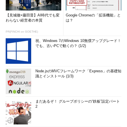
【見城徹×藤田晋】AI時代でも変
Google Chromeの「拡張機能」と
わらない経営者の本質
は？
PR(FINCHI on GOETHE)
祝、Windows 7のWindows 10無償アップグレード！
でも、古いPCで動くの？ (1/2)
画面7 日付と時刻のパネル
Ubuntu 18.04 LTSの画面例
目次に戻る
Node.jsのMVCフレームワーク「Express」の基礎知
識とインストール (1/3)
筆者紹介
西村 めぐみ（にしむら めぐみ）
まだあるぞ！ グループポリシーの“鉄板”設定パート
2
元々はDOSユーザーで「DOS版UNIX-like tools」を愛用。ソフ
トハウスに勤務し生産管理のパッケージソフトウェアの開発お
よびサポート業務を担当、その後ライターになる。著書に『図