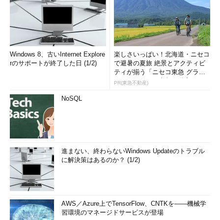
Windows 8、古いInternet Explore
楽しさいっぱい！北海道・ニセコ
rのサポートが終了した日 (1/2)
で避暑の夏旅 絶景とアクティビ
ティが揃う「ニセコ東急 グラ
ン・ヒラフ」～東急不動産
PR(東急不動産)
NoSQL
進まない、終わらないWindows Updateのトラブル
に解決策はあるのか？ (1/2)
AWS／Azure上でTensorFlow、CNTKを――機械学
習環境のマネージドサービスが登場