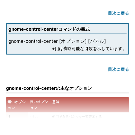
目次に戻る
gnome-control-centerコマンドの書式
gnome-control-center [オプション] [パネル]
※[ ]は省略可能な引数を示しています。
目次に戻る
gnome-control-centerの主なオプション
短いオプシ
長いオプシ
意味
ョン
ョン
-l
--list
使用できるパネルを一覧表示する
-o
--overview
「設定」画面を表示する（デフォルト）
-s 文字列
--search 文
「設定」画面を開き、指定した文字列を検索した