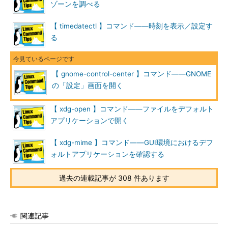
ゾーンを調べる
keyboard
キーボードのショートカットの割り当て
sound
サウンドデバイスの検出と入出力
【 timedatectl 】コマンド――時刻を表示／設定す
る
display
ディスプレイの表示画素数や向き
network
ネットワークデバイスとVPN
printers
プリンタの検出と状態、印刷ジョブの管理
【 gnome-control-center 】コマンド――GNOME
mouse
マウスとタッチパッドの動作
の「設定」画面を開く
wacom
グラフィックスタブレットの設定
【 xdg-open 】コマンド――ファイルをデフォルト
color
モニターやカメラ、プリンタのカラーマネジメント
アプリケーションで開く
power
電源管理と省電力
【 xdg-mime 】コマンド――GUI環境におけるデフ
システム
ォルトアプリケーションを確認する
名称
設定内容
過去の連載記事が 308 件あります
user-accounts
ユーザーアカウントの検出と変更
universal-access
表示や入力、マウスなどのユニバーサルアクセス
関連記事
sharing
画面共有