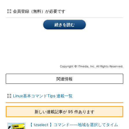
字列
結果を表示する
会員登録（無料）が必要です
指定できる主なパネル
続きを読む
パーソナル
名称
設定内容
online-accounts
各種サービスのオンラインアカウント管理
privacy
ファイルの使用履歴管理や位置情報管理
Copyright © ITmedia, Inc. All Rights Reserved.
search
検索結果の表示
region
地域別の設定と言語
関連情報
notifications
アプリケーションごとの通知
background
デスクトップの背景
Linux基本コマンドTips 連載一覧
ハードウェア
新しい連載記事が 95 件あります
名称
設定内容
【 tzselect 】コマンド――地域を選択してタイム
bluetooth
Bluetoothの設定