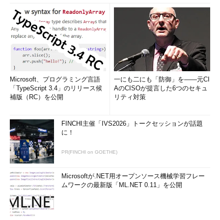
Microsoft、プログラミング言語
一にも二にも「防御」を――元CI
「TypeScript 3.4」のリリース候
AのCISOが提言した6つのセキュ
補版（RC）を公開
リティ対策
FINCHI主催「IVS2026」トークセッションが話題
に！
PR(FINCHI on GOETHE)
Microsoftが.NET用オープンソース機械学習フレー
ムワークの最新版「ML.NET 0.11」を公開