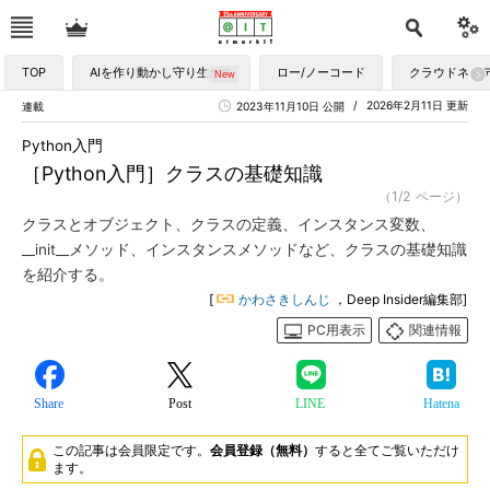
TOP
AIを作り動かし守り生かす
ロー/ノーコード
クラウドネイ
2026年2月11日 更新
連載
2023年11月10日 公開
Python入門
［Python入門］クラスの基礎知識
（1/2 ページ）
クラスとオブジェクト、クラスの定義、インスタンス変数、
__init__メソッド、インスタンスメソッドなど、クラスの基礎知識
を紹介する。
[
かわさきしんじ
，Deep Insider編集部]
PC用表示
関連情報
Share
Post
LINE
Hatena
この記事は会員限定です。
会員登録（無料）
すると全てご覧いただけ
ます。