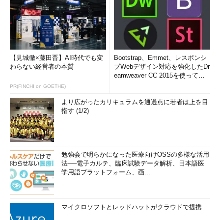
【見城徹×藤田晋】AI時代でも変
Bootstrap、Emmet、レスポンシ
わらない経営者の本質
ブWebデザイン対応を強化したDr
eamweaver CC 2015を使って
み...
PR(FINCHI on GOETHE)
より広がったカリキュラムを通過点に若者は上を目
指す (1/2)
勉強会で明らかになった医療向けOSSの多様な活用
法──電子カルテ、臨床試験データ解析、日本語医
学用語プラットフォーム、画...
マイクロソフトとレッドハットがクラウドで提携