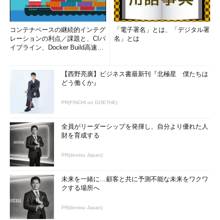
コンテナベースの継続的インテグ
「電子署名」とは、「デジタル署
レーションの利点／課題と、CIパ
名」とは
イプライン、Docker Build高速化
のコツ (1/2...
【西野亮廣】ビジネス書最新刊『北極星 僕たちは
どう働くか』
PR(FINCHI on GOETHE)
全員がリーダーシップを発揮し、自分より優れた人
財を育成する
PR(dentsu Japan)
未来を一緒に…顧客と共に予測不能な未来をワクワ
クする場所へ
PR(dentsu Japan)