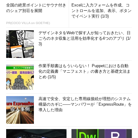
全国の絶景ポイントにサウナ付き
Excelに入力フォームを作成、コ
のシェア別荘を展開
ントロールを追加、表示、ボタン
でイベント実行 (1/3)
PR(COCO VILLA on GOETHE)
デザインネタをWebで探す人が知っておきたい、日
ごろのネタ収集と活用を効率化する4つのアプリ (1/
3)
作業手順書はもういらない！ Puppetにおける自動
化の定義書「マニフェスト」の書き方と基礎文法ま
とめ (1/5)
高速で安全、安定した専用線接続が理想のシステム
構築のカギに――マンパワーが「ExpressRoute」を
導入した理由