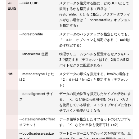
-u
--uuid UUID
メタデータを復元する際に、どのUUIDとして
UUID
復元するかを指定する（通常は「--
restorefile」とともに指定、メタデータファイ
ルがない場合は「--norestorefile」オプション
を指定する）
--norestorefile
メタデータのバックアップを指定しなくても、
「--uuid」オプションを指定できる（--uuidは
必ず指定する）
--labelsector 位置
物理ボリュームラベルを配置するセクタを0～
3で指定する（デフォルトは1で、2番目の512
バイトセクタに配置される）
-M
--metadatatype 1また
メタデータの形式を指定する。lvm2の場合は
は2
「2」または「lvm2」と指定する（デフォル
ト）
--dataalignment サイ
データの開始位置を指定したサイズの倍数にす
ズ
る。「K」など単位も使用可能（※2）。RAID
を使用している場合、ストライプサイズに合わ
せておくと効率がよくなる
--dataalignmentoffset
データ領域を指定したオフセットの分だけずら
オフセット
す。「K」などの単位も使用可能（※2）
--bootloaderareasize
ブートローダーエリアのサイズを指定する。単