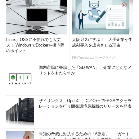
Linux／OSSに不慣れでも大丈
大阪ガスに学ぶ！ 大手企業が生
夫！ WindowsでDockerを扱う際
成AI導入を成功させる理由
のポイント
PR(ITmedia エンタープライズ)
国内市場に登場した「SD-WAN」、企業にどんなメ
リットをもたらすか
ザイリンクス、OpenCL、C／C++でFPGAアクセラ
レーションを行う開発環境最新版のリリースを発表
未知の脅威に対抗するための「6原則」――ガート