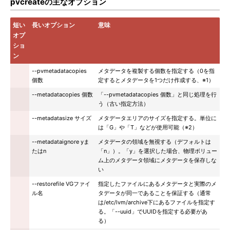
pvcreateの主なオプション
短い
長いオプション
意味
オプ
ショ
ン
--pvmetadatacopies
メタデータを複製する個数を指定する（0を指
個数
定するとメタデータを1つだけ作成する、※1）
--metadatacopies 個数
「--pvmetadatacopies 個数」と同じ処理を行
う（古い指定方法）
--metadatasize サイズ
メタデータエリアのサイズを指定する。単位に
は「G」や「T」などが使用可能（※2）
--metadataignore yま
メタデータの領域を無視する（デフォルトは
たはn
「n」）。「y」を選択した場合、物理ボリュー
ム上のメタデータ領域にメタデータを保存しな
い
--restorefile VGファイ
指定したファイルにあるメタデータと実際のメ
ル名
タデータが同一であることを保証する（通常
は/etc/lvm/archive下にあるファイルを指定す
る。「--uuid」でUUIDを指定する必要があ
る）