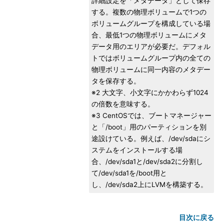
詳細設定を「メタデータ」として保存
する。複数の物理ボリュームで1つの
ボリュームグループを構成している場
合、最低1つの物理ボリュームにメタ
データ用のエリアが必要だ。デフォル
トではボリュームグループ内の全ての
物理ボリュームに同一内容のメタデー
タを保存する。
※2 大文字、小文字にかかわらず1024
の倍数を意味する。
※3 CentOSでは、ブートマネージャー
と「/boot」用のパーティションを別
途設けている。例えば、/dev/sdaにシ
ステムをインストールする場
合、/dev/sda1と/dev/sda2に分割し
て/dev/sda1を/boot用と
し、/dev/sda2上にLVMを構築する。
目次に戻る