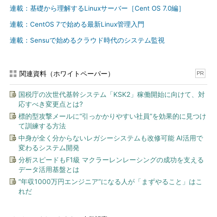
連載：基礎から理解するLinuxサーバー［Cent OS 7.0編］
連載：CentOS 7で始める最新Linux管理入門
連載：Sensuで始めるクラウド時代のシステム監視
関連資料（ホワイトペーパー）
PR
国税庁の次世代基幹システム「KSK2」稼働開始に向けて、対
応すべき変更点とは?
標的型攻撃メールに“引っかかりやすい社員”を効果的に見つけ
て訓練する方法
中身が全く分からないレガシーシステムも改修可能 AI活用で
変わるシステム開発
分析スピードもF1級 マクラーレンレーシングの成功を支える
データ活用基盤とは
“年収1000万円エンジニア”になる人が「まずやること」はこ
れだ