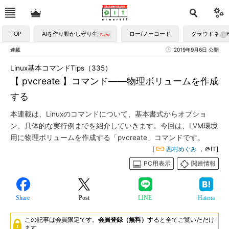
TOP
AIを作り動かし守り生かす
ロー/ノーコード
クラウドネイ
連載
2019年9月6日 公開
Linux基本コマンドTips（335）
【 pvcreate 】コマンド――物理ボリュームを作成
する
本連載は、Linuxのコマンドについて、基本書式からオプショ
ン、具体的な実行例までを紹介していきます。今回は、LVM環境
用に物理ボリュームを作成する「pvcreate」コマンドです。
[
西村めぐみ
，＠IT]
PC用表示
関連情報
Share
Post
LINE
Hatena
この記事は会員限定です。
会員登録（無料）
すると全てご覧いただけ
ます。