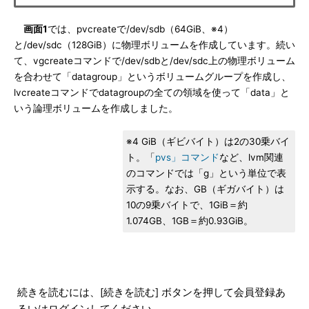
画面1
では、pvcreateで/dev/sdb（64GiB、※4）
と/dev/sdc（128GiB）に物理ボリュームを作成しています。続い
て、vgcreateコマンドで/dev/sdbと/dev/sdc上の物理ボリューム
を合わせて「datagroup」というボリュームグループを作成し、
lvcreateコマンドでdatagroupの全ての領域を使って「data」と
いう論理ボリュームを作成しました。
※4 GiB（ギビバイト）は2の30乗バイ
ト。「
pvs」コマンド
など、lvm関連
のコマンドでは「g」という単位で表
示する。なお、GB（ギガバイト）は
10の9乗バイトで、1GiB＝約
1.074GB、1GB＝約0.93GiB。
続きを読むには、[続きを読む] ボタンを押して会員登録あ