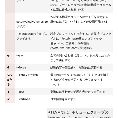
サイズ
位には「K」や「M」などが使用可能（※2）。
なお、ブートローダーの領域は物理ボリューム
とは別に作成される（※3）
--
作成する物理ボリュームのサイズを指定する。
setphysicalvolumesize
単位には「G」や「T」などが使用可能（※2）
サイズ
--metadataprofile プロ
設定プロファイルを指定する。定義済プロファ
ファイル名
イルは「/etc/lvm/profile/プロファイル
名.profile」にあり、保存場所
は/etc/lvm/lvm.confで変更可能
-y
--yes
全ての問い合わせに対し「y」を入力したもの
として実行する
-f
--force
処理内容を確認せず、強制的に実行する
-Z y
--zero yまたはn
最初の4セクタ（2048バイト）をゼロで消去
また
するかどうかを指定する（デフォルトは
はn
「y」）
-t
--test
実際には実行せず処理内容だけを表示する
-v
--verbose
付加情報を表示する
※1 LVMでは、ボリュームグループの