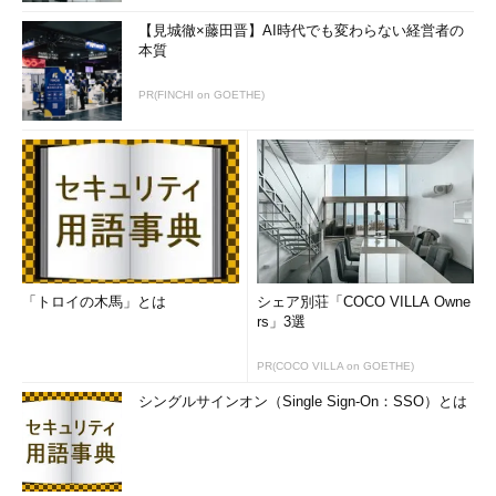
【見城徹×藤田晋】AI時代でも変わらない経営者の
本質
PR(FINCHI on GOETHE)
「トロイの木馬」とは
シェア別荘「COCO VILLA Owne
rs」3選
PR(COCO VILLA on GOETHE)
シングルサインオン（Single Sign-On：SSO）とは