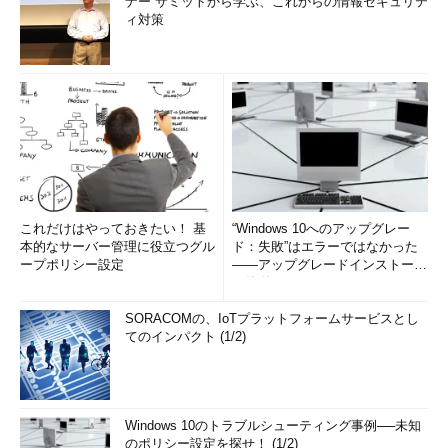
ナー サミットから学ぶ、これからの情報セキュリテ
ィ対策
これだけはやっておきたい！ 基
“Windows 10へのアップグレー
本的なサーバー管理に役立つグル
ド：失敗”はエラーではなかった
ープポリシー設定
――アップグレードインストール
の簡単まとめ (1/3...
SORACOMの、IoTプラットフォームサービスとし
てのインパクト (1/2)
Windows 10のトラブルシューティング事例──未知
のポリシー設定を探せ！ (1/2)