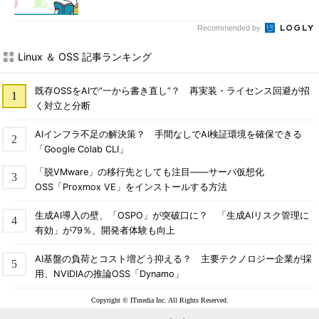
Recommended by
Linux ＆ OSS 記事ランキング
既存OSSをAIで“一から書き直し”？ 再実装・ライセンス回避が招
く対立と分断
AIインフラ不足の解決策？ 手間なしでAI検証環境を確保できる
「Google Colab CLI」
「脱VMware」の移行先としても注目――サーバ仮想化
OSS「Proxmox VE」をインストールする方法
生成AI導入の壁、「OSPO」が突破口に？ 「生成AIリスク管理に
有効」が79％、開発者体験も向上
AI基盤の負荷とコスト増どう抑える？ 主要テクノロジー企業が採
用、NVIDIAの推論OSS「Dynamo」
Copyright © ITmedia Inc. All Rights Reserved.