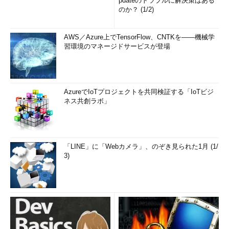
pdateのトラブルに解決策はある
のか？ (1/2)
AWS／Azure上でTensorFlow、CNTKを――機械学
習環境のマネージドサービスが登場
AzureでIoTプロジェクトを共同検証する「IoTビジ
ネス共創ラボ」
「LINE」に「Webカメラ」、のぞき見られた1月 (1/
3)