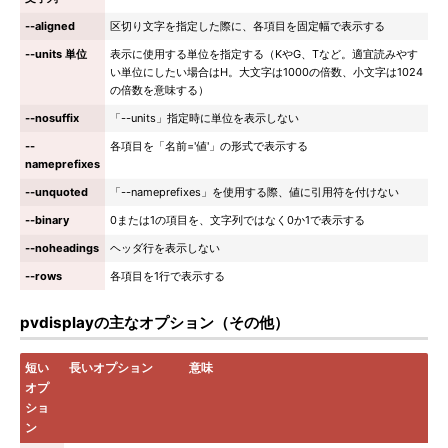
--aligned
区切り文字を指定した際に、各項目を固定幅で表示する
--units 単位
表示に使用する単位を指定する（KやG、Tなど。適宜読みやす
い単位にしたい場合はH。大文字は1000の倍数、小文字は1024
の倍数を意味する）
--nosuffix
「--units」指定時に単位を表示しない
--
各項目を「名前='値'」の形式で表示する
nameprefixes
--unquoted
「--nameprefixes」を使用する際、値に引用符を付けない
--binary
0または1の項目を、文字列ではなく0か1で表示する
--noheadings
ヘッダ行を表示しない
--rows
各項目を1行で表示する
pvdisplayの主なオプション（その他）
短い
長いオプション
意味
オプ
ショ
ン