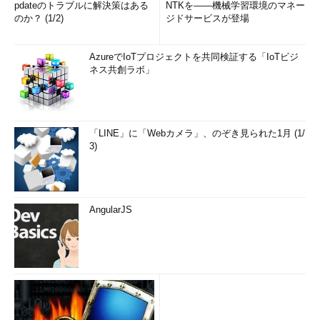
pdateのトラブルに解決策はある
NTKを――機械学習環境のマネー
のか？ (1/2)
ジドサービスが登場
AzureでIoTプロジェクトを共同検証する「IoTビジ
ネス共創ラボ」
「LINE」に「Webカメラ」、のぞき見られた1月 (1/
3)
AngularJS