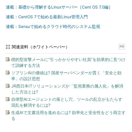
連載：基礎から理解するLinuxサーバー［Cent OS 7.0編］
連載：CentOS 7で始める最新Linux管理入門
連載：Sensuで始めるクラウド時代のシステム監視
関連資料（ホワイトペーパー）
PR
標的型攻撃メールに“引っかかりやすい社員”を効果的に見つけ
て訓練する方法
ソブリンAIの価値は? 国産サーバベンダーが貫く「安全と効
率」の設計思想
JR西日本ITソリューションズが「監視業務の属人化」を解消
した方法とは?
自律型AIエージェントの落とし穴、ツールの乱立がもたらす
混乱を解消するには?
生成AIで文書活用を進めるには? 効率化と安全性をどう両立す
る