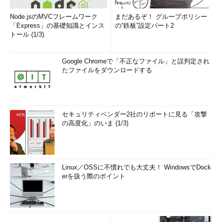
Node.jsのMVCフレームワーク
まだあるぞ！ グループポリシー
「Express」の基礎知識とインス
の“鉄板”設定パート2
トール (1/3)
Google Chromeで「不正なファイル」と誤判定され
たファイルをダウンロードする
セキュリティベンダー2社のリポートに見る「攻撃
の高度化」のいま (1/3)
Linux／OSSに不慣れでも大丈夫！ WindowsでDock
erを扱う際のポイント