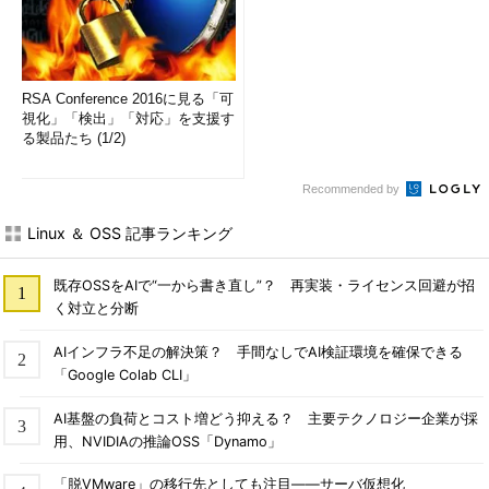
RSA Conference 2016に見る「可
視化」「検出」「対応」を支援す
る製品たち (1/2)
Recommended by
Linux ＆ OSS 記事ランキング
既存OSSをAIで“一から書き直し”？ 再実装・ライセンス回避が招
く対立と分断
AIインフラ不足の解決策？ 手間なしでAI検証環境を確保できる
「Google Colab CLI」
AI基盤の負荷とコスト増どう抑える？ 主要テクノロジー企業が採
用、NVIDIAの推論OSS「Dynamo」
「脱VMware」の移行先としても注目――サーバ仮想化