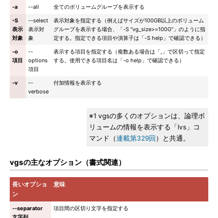
-a
--all
全てのボリュームグループを表示する
-S
--select
表示対象を指定する（例えばサイズが100GB以上のボリューム
表示
表示対
グループを表示する場合、「-S "vg_size>=100G"」のように指
対象
象
定する。指定できる項目や演算子は「-S help」で確認できる）
-o
--
表示する項目を指定する（複数ある場合は「,」で区切って指定
項目
options
する。使用できる項目名は「-o help」で確認できる）
項目
-v
--
付加情報を表示する
verbose
※1 vgsの多くのオプションは、論理ボ
リュームの情報を表示する「lvs」コ
マンド（
連載第329回
）と共通。
vgsの主なオプション（書式関連）
長いオプショ
意味
ン
--separator
項目間の区切り文字を指定する
文字列