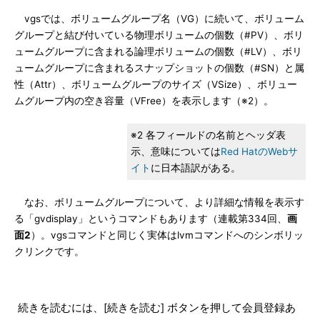
vgsでは、ボリュームグループ名（VG）に続いて、ボリューム
グループと結び付いている物理ボリュームの個数（#PV）、ボリ
ュームグループに含まれる論理ボリュームの個数（#LV）、ボリ
ュームグループに含まれるスナップショットの個数（#SN）と属
性（Attr）、ボリュームグループのサイズ（VSize）、ボリュー
ムグループ内の空き容量（VFree）を表示します（※2）。
※2 各フィールドの名前とヘッダ表
示、意味については
Red HatのWebサ
イト
に日本語訳がある。
なお、ボリュームグループについて、より詳細な情報を表示す
る「gvdisplay」というコマンドもあります（連載第334回、
画
面2
）。vgsコマンドと同じく実体はlvmコマンドへのシンボリッ
クリンクです。
続きを読むには、[続きを読む] ボタンを押して会員登録あ