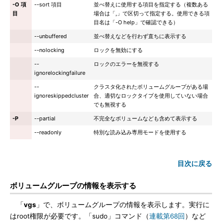
-O 項
--sort 項目
並べ替えに使用する項目を指定する（複数ある
目
場合は「,」で区切って指定する。使用できる項
目名は「-O help」で確認できる）
--unbuffered
並べ替えなどを行わず直ちに表示する
--nolocking
ロックを無効にする
--
ロックのエラーを無視する
ignorelockingfailure
--
クラスタ化されたボリュームグループがある場
ignoreskippedcluster
合、適切なロックタイプを使用していない場合
でも無視する
-P
--partial
不完全なボリュームなども含めて表示する
--readonly
特別な読み込み専用モードを使用する
目次に戻る
ボリュームグループの情報を表示する
「
vgs
」で、ボリュームグループの情報を表示します。実行に
はroot権限が必要です。「sudo」コマンド（
連載第68回
）など