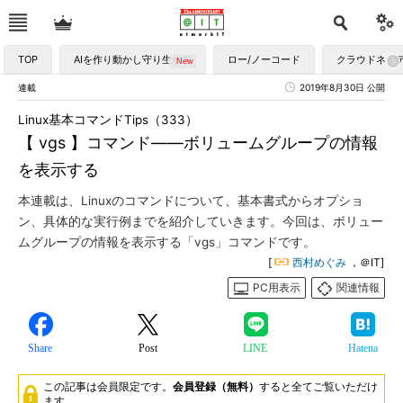
TOP
AIを作り動かし守り生かす
ロー/ノーコード
クラウドネイ
連載
2019年8月30日 公開
Linux基本コマンドTips（333）
【 vgs 】コマンド――ボリュームグループの情報
を表示する
本連載は、Linuxのコマンドについて、基本書式からオプショ
ン、具体的な実行例までを紹介していきます。今回は、ボリュー
ムグループの情報を表示する「vgs」コマンドです。
[
西村めぐみ
，＠IT]
PC用表示
関連情報
Share
Post
LINE
Hatena
この記事は会員限定です。
会員登録（無料）
すると全てご覧いただけ
ます。