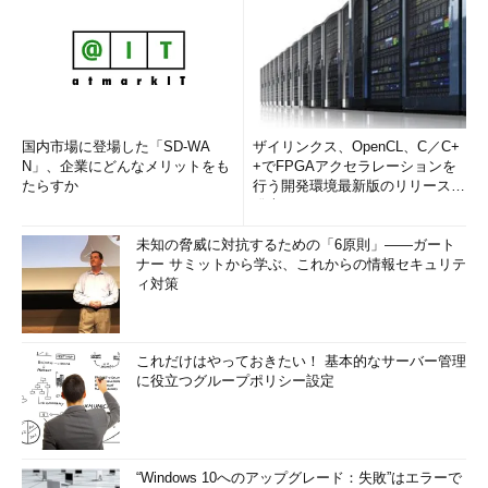
国内市場に登場した「SD-WA
ザイリンクス、OpenCL、C／C+
N」、企業にどんなメリットをも
+でFPGAアクセラレーションを
たらすか
行う開発環境最新版のリリースを
発表
未知の脅威に対抗するための「6原則」――ガート
ナー サミットから学ぶ、これからの情報セキュリテ
ィ対策
これだけはやっておきたい！ 基本的なサーバー管理
に役立つグループポリシー設定
“Windows 10へのアップグレード：失敗”はエラーで