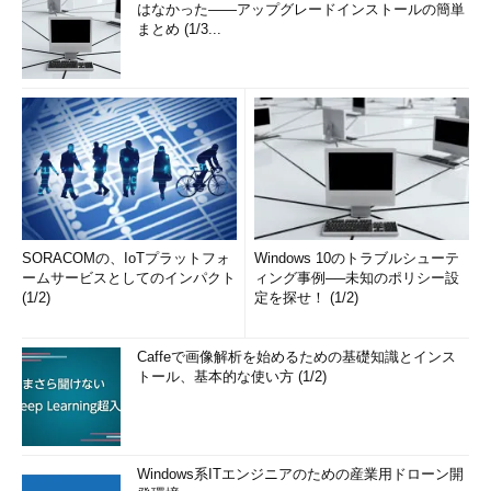
はなかった――アップグレードインストールの簡単
まとめ (1/3...
SORACOMの、IoTプラットフォ
Windows 10のトラブルシューテ
ームサービスとしてのインパクト
ィング事例──未知のポリシー設
(1/2)
定を探せ！ (1/2)
Caffeで画像解析を始めるための基礎知識とインス
トール、基本的な使い方 (1/2)
Windows系ITエンジニアのための産業用ドローン開