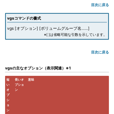
目次に戻る
vgsコマンドの書式
vgs [オプション] [ボリュームグループ名……]
※[ ]は省略可能な引数を示しています。
目次に戻る
vgsの主なオプション（表示関連）※1
短
長いオ
意味
い
プショ
オ
ン
プ
シ
ョ
ン