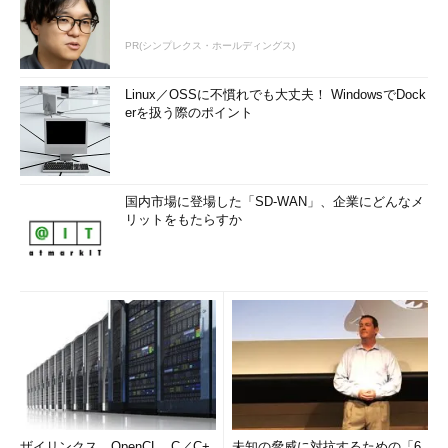
PR(シンプレクス・ホールディングス)
Linux／OSSに不慣れでも大丈夫！ WindowsでDock
erを扱う際のポイント
国内市場に登場した「SD-WAN」、企業にどんなメ
リットをもたらすか
ザイリンクス、OpenCL、C／C+
未知の脅威に対抗するための「6