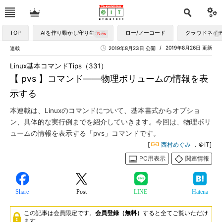
TOP
AIを作り動かし守り生かす
ロー/ノーコード
クラウドネイ
2019年8月26日 更新
連載
2019年8月23日 公開
Linux基本コマンドTips（331）
【 pvs 】コマンド――物理ボリュームの情報を表
示する
本連載は、Linuxのコマンドについて、基本書式からオプショ
ン、具体的な実行例までを紹介していきます。今回は、物理ボリ
ュームの情報を表示する「pvs」コマンドです。
[
西村めぐみ
，＠IT]
PC用表示
関連情報
Share
Post
LINE
Hatena
この記事は会員限定です。
会員登録（無料）
すると全てご覧いただけ
ます。