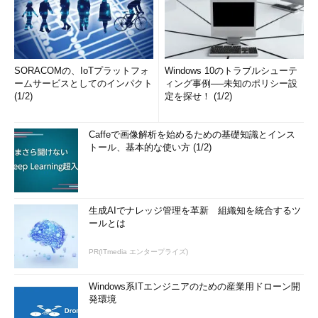
SORACOMの、IoTプラットフォ
Windows 10のトラブルシューテ
ームサービスとしてのインパクト
ィング事例──未知のポリシー設
(1/2)
定を探せ！ (1/2)
Caffeで画像解析を始めるための基礎知識とインス
トール、基本的な使い方 (1/2)
生成AIでナレッジ管理を革新 組織知を統合するツ
ールとは
PR(ITmedia エンタープライズ)
Windows系ITエンジニアのための産業用ドローン開
発環境