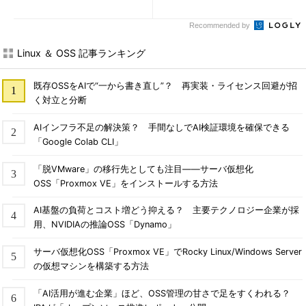
Recommended by
Linux ＆ OSS 記事ランキング
既存OSSをAIで“一から書き直し”？ 再実装・ライセンス回避が招
く対立と分断
AIインフラ不足の解決策？ 手間なしでAI検証環境を確保できる
「Google Colab CLI」
「脱VMware」の移行先としても注目――サーバ仮想化
OSS「Proxmox VE」をインストールする方法
AI基盤の負荷とコスト増どう抑える？ 主要テクノロジー企業が採
用、NVIDIAの推論OSS「Dynamo」
サーバ仮想化OSS「Proxmox VE」でRocky Linux/Windows Server
の仮想マシンを構築する方法
「AI活用が進む企業」ほど、OSS管理の甘さで足をすくわれる？