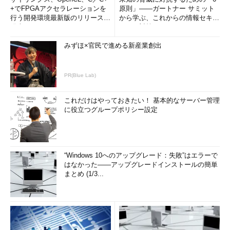
+でFPGAアクセラレーションを
原則」――ガートナー サミット
行う開発環境最新版のリリースを
から学ぶ、これからの情報セキュ
発表
リティ対策
みずほ×官民で進める新産業創出
PR(Blue Lab)
これだけはやっておきたい！ 基本的なサーバー管理
に役立つグループポリシー設定
“Windows 10へのアップグレード：失敗”はエラーで
はなかった――アップグレードインストールの簡単
まとめ (1/3...