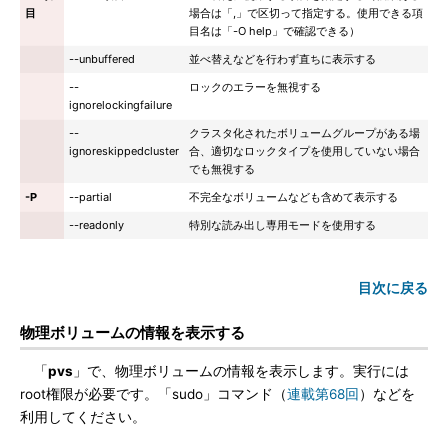
目
場合は「,」で区切って指定する。使用できる項
目名は「-O help」で確認できる）
--unbuffered
並べ替えなどを行わず直ちに表示する
--
ロックのエラーを無視する
ignorelockingfailure
--
クラスタ化されたボリュームグループがある場
ignoreskippedcluster
合、適切なロックタイプを使用していない場合
でも無視する
-P
--partial
不完全なボリュームなども含めて表示する
--readonly
特別な読み出し専用モードを使用する
目次に戻る
物理ボリュームの情報を表示する
「
pvs
」で、物理ボリュームの情報を表示します。実行には
root権限が必要です。「sudo」コマンド（
連載第68回
）などを
利用してください。