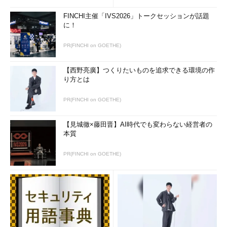
FINCHI主催「IVS2026」トークセッションが話題
に！
PR(FINCHI on GOETHE)
【西野亮廣】つくりたいものを追求できる環境の作
り方とは
PR(FINCHI on GOETHE)
【見城徹×藤田晋】AI時代でも変わらない経営者の
本質
PR(FINCHI on GOETHE)