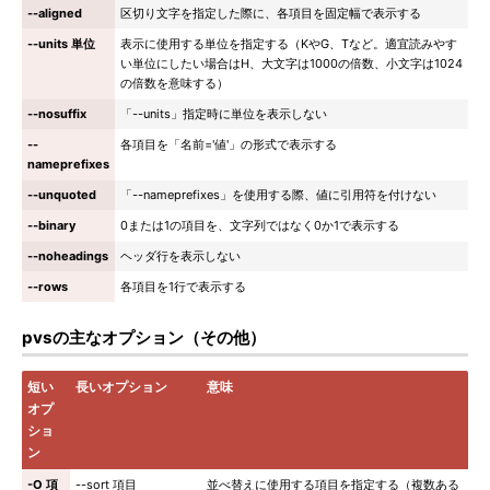
--aligned
区切り文字を指定した際に、各項目を固定幅で表示する
--units 単位
表示に使用する単位を指定する（KやG、Tなど。適宜読みやす
い単位にしたい場合はH、大文字は1000の倍数、小文字は1024
の倍数を意味する）
--nosuffix
「--units」指定時に単位を表示しない
--
各項目を「名前='値'」の形式で表示する
nameprefixes
--unquoted
「--nameprefixes」を使用する際、値に引用符を付けない
--binary
0または1の項目を、文字列ではなく0か1で表示する
--noheadings
ヘッダ行を表示しない
--rows
各項目を1行で表示する
pvsの主なオプション（その他）
短い
長いオプション
意味
オプ
ショ
ン
-O 項
--sort 項目
並べ替えに使用する項目を指定する（複数ある