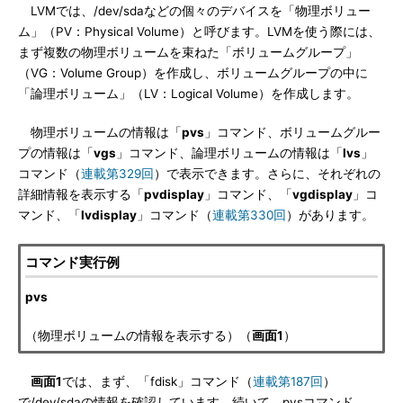
LVMでは、/dev/sdaなどの個々のデバイスを「物理ボリュー
ム」（PV：Physical Volume）と呼びます。LVMを使う際には、
まず複数の物理ボリュームを束ねた「ボリュームグループ」
（VG：Volume Group）を作成し、ボリュームグループの中に
「論理ボリューム」（LV：Logical Volume）を作成します。
物理ボリュームの情報は「
pvs
」コマンド、ボリュームグルー
プの情報は「
vgs
」コマンド、論理ボリュームの情報は「
lvs
」
コマンド（
連載第329回
）で表示できます。さらに、それぞれの
詳細情報を表示する「
pvdisplay
」コマンド、「
vgdisplay
」コ
マンド、「
lvdisplay
」コマンド（
連載第330回
）があります。
コマンド実行例
pvs
（物理ボリュームの情報を表示する）（
画面1
）
画面1
では、まず、「fdisk」コマンド（
連載第187回
）
で/dev/sdaの情報を確認しています。続いて、pvsコマンド、