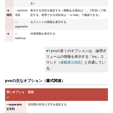
る）
-o
--options
表示する項目を指定する（複数ある場合は「,」で区切って指
項目
項目
定する。使用できる項目名は「-o help」で確認できる）
--
セグメントの情報を表示する
segments
-v
--
付加情報を表示する
verbose
※1 pvsの多くのオプションは、論理ボ
リュームの情報を表示する「lvs」コ
マンド（
連載第329回
）と共通してい
る。
pvsの主なオプション（書式関連）
長いオプショ
意味
ン
--separator
項目間の区切り文字を指定する
文字列