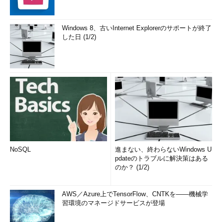
Windows 8、古いInternet Explorerのサポートが終了
した日 (1/2)
NoSQL
進まない、終わらないWindows U
pdateのトラブルに解決策はある
のか？ (1/2)
AWS／Azure上でTensorFlow、CNTKを――機械学
習環境のマネージドサービスが登場