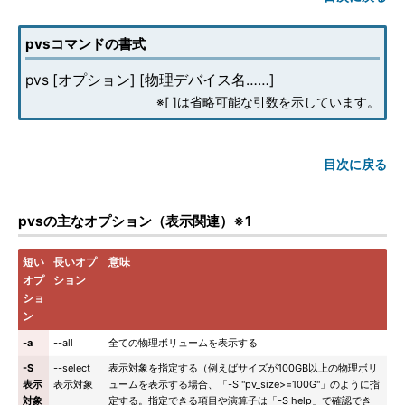
pvsコマンドの書式
pvs [オプション] [物理デバイス名……]
※[ ]は省略可能な引数を示しています。
目次に戻る
pvsの主なオプション（表示関連）※1
短い
長いオプ
意味
オプ
ション
ショ
ン
-a
--all
全ての物理ボリュームを表示する
-S
--select
表示対象を指定する（例えばサイズが100GB以上の物理ボリ
表示
表示対象
ュームを表示する場合、「-S "pv_size>=100G"」のように指
対象
定する。指定できる項目や演算子は「-S help」で確認でき