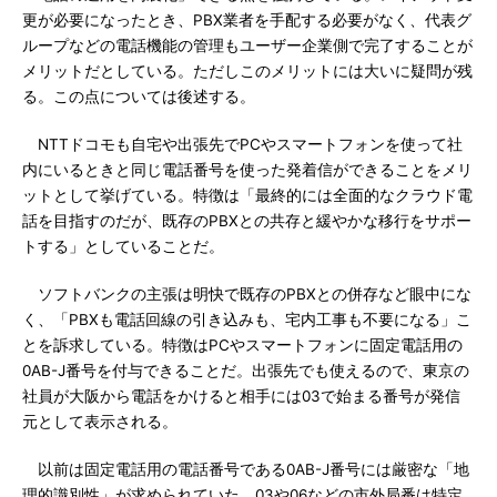
更が必要になったとき、PBX業者を手配する必要がなく、代表グ
ループなどの電話機能の管理もユーザー企業側で完了することが
メリットだとしている。ただしこのメリットには大いに疑問が残
る。この点については後述する。
NTTドコモも自宅や出張先でPCやスマートフォンを使って社
内にいるときと同じ電話番号を使った発着信ができることをメリ
ットとして挙げている。特徴は「最終的には全面的なクラウド電
話を目指すのだが、既存のPBXとの共存と緩やかな移行をサポー
トする」としていることだ。
ソフトバンクの主張は明快で既存のPBXとの併存など眼中にな
く、「PBXも電話回線の引き込みも、宅内工事も不要になる」こ
とを訴求している。特徴はPCやスマートフォンに固定電話用の
0AB-J番号を付与できることだ。出張先でも使えるので、東京の
社員が大阪から電話をかけると相手には03で始まる番号が発信
元として表示される。
以前は固定電話用の電話番号である0AB-J番号には厳密な「地
理的識別性」が求められていた。03や06などの市外局番は特定