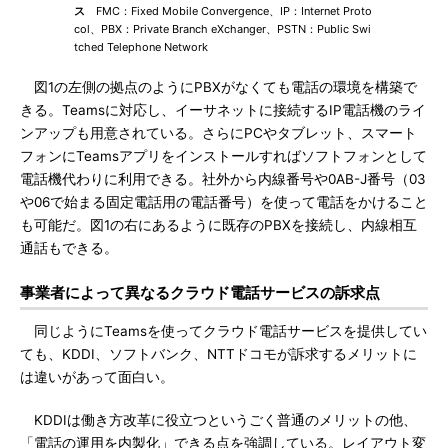
ス
FMC：Fixed Mobile Convergence、IP：Internet Proto
col、PBX：Private Branch eXchanger、PSTN：Public Swi
tched Telephone Network
図1の左側の拠点のようにPBXがなくても電話の環境を構築で
きる。Teamsに対応し、イーサネットに接続するIP電話機のライ
ンアップも用意されている。さらにPCやタブレット、スマート
フォンにTeamsアプリをインストールすればソフトフォンとして
電話機代わりに利用できる。社外から内線番号や0AB-J番号（03
や06で始まる固定電話用の電話番号）を使って電話をかけること
も可能だ。図1の右にあるように既存のPBXを接続し、内線相互
通話もできる。
事業者によって異なるクラウド電話サービスの訴求点
同じようにTeamsを使ってクラウド電話サービスを提供してい
ても、KDDI、ソフトバンク、NTTドコモが訴求するメリットに
は違いがあって面白い。
KDDIは働き方改革に役立つというごく普通のメリットの他、
「電話の運用を内製化」できる点を強調している。レイアウト変