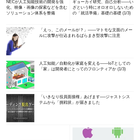
NECが人工知能技術の開発を強
ギョーカイ研究、自己分析――い
化、映像・画像の探索などを含む
ざという時にオロオロしないため
ソリューション体系を整備
の「就活準備」基礎の基礎 (1/3)
「えっ、このメールが？」――マトモな文面のメー
ルに攻撃が仕込まれるばらまき型攻撃に注意
人工知能／自動化が家庭を変える――IoTとしての
「家」は開発者にとってのフロンティアか (1/3)
「いきなり役員面接権」あげます──ジャストシス
テムから「挑戦状」が届きました