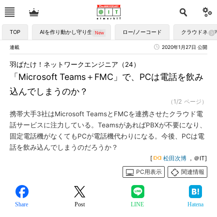
TOP
AIを作り動かし守り生かす
ロー/ノーコード
クラウドネイ
連載
2020年1月27日 公開
羽ばたけ！ネットワークエンジニア（24）
「Microsoft Teams＋FMC」で、PCは電話を飲み
込んでしまうのか？
（1/2 ページ）
携帯大手3社はMicrosoft TeamsとFMCを連携させたクラウド電
話サービスに注力している。TeamsがあればPBXが不要になり、
固定電話機がなくてもPCが電話機代わりになる。今後、PCは電
話を飲み込んでしまうのだろうか？
[
松田次博
，＠IT]
PC用表示
関連情報
Share
Post
LINE
Hatena