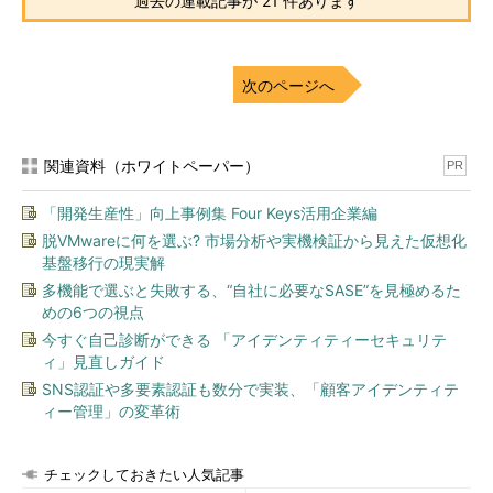
過去の連載記事が 21 件あります
次のページへ
関連資料（ホワイトペーパー）
PR
「開発生産性」向上事例集 Four Keys活用企業編
脱VMwareに何を選ぶ? 市場分析や実機検証から見えた仮想化
基盤移行の現実解
多機能で選ぶと失敗する、“自社に必要なSASE”を見極めるた
めの6つの視点
今すぐ自己診断ができる 「アイデンティティーセキュリテ
ィ」見直しガイド
SNS認証や多要素認証も数分で実装、「顧客アイデンティテ
ィー管理」の変革術
チェックしておきたい人気記事