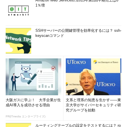
Amazon Web Servicesの2015年第2四半期売上は8
1％増
SSHサーバーの公開鍵管理を効率化するには？ ssh-
keyscanコマンド
大阪ガスに学ぶ！ 大手企業が生
文系と理系の知恵を生かす――東
成AI導入を成功させる理由
京大学がサイバーセキュリティ研
究グループを始動
PR(ITmedia エンタープライズ)
ルーティングテーブルの設定をテストするには？ ro