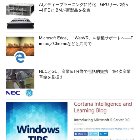
AI／ディープラーニングに特化、GPUサーバ続々─
─HPEとIBMが新製品を発表
Microsoft Edge、「WebVR」を積極サポートへ──F
irefox／Chromeなどと共同で
NECとGE、産業IoT分野で包括的提携 第4次産業
革命を見据え