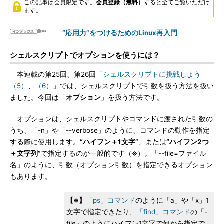
この記事は会員限定です。
会員登録（無料）
すると全てご覧いただけ
ます。
“応用力”をつけるためのLinux再入門
シェルスクリプトでオプションを使うには？
本連載の第25回、第26回「
シェルスクリプトに挑戦しよう
（5）
、
（6）
」では、シェルスクリプトで引数を扱う方法を扱い
ました。今回は「
オプション
」を扱う方法です。
オプションは、シェルスクリプトやコマンドに渡された引数の
うち、「-n」や「--verbose」のように、コマンドの動作を指定
する際に使用します。
“ハイフン＋1文字”
、または
“ハイフン2つ
＋文字列”
で指定するのが一般的です（
※
）。「--file=ファイル
名」のように、引数（オプション引数）を指定できるオプション
もあります。
【※】
「ps」コマンド
のように「a」や「x」1
文字で指定できたり、
「find」コマンド
の「-
file」のようにハイフン1文字で何かを指定で