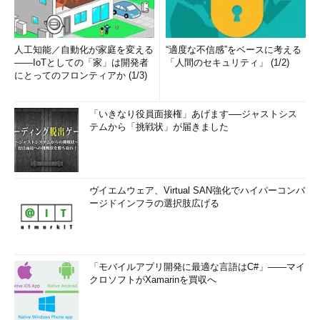
人工知能／自動化が家庭を変える
“適度な不信感”をベースに考える
――IoTとしての「家」は開発者
「人間のセキュリティ」 (1/2)
にとってのフロンティアか (1/3)
「いきなり役員面接権」あげます──ジャストシス
テムから「挑戦状」が届きました
ヴイエムウェア、Virtual SAN強化でハイパーコンバ
ージドインフラの選択肢広げる
「モバイルアプリ開発に最適な言語はC#」――マイ
クロソフトがXamarinを買収へ