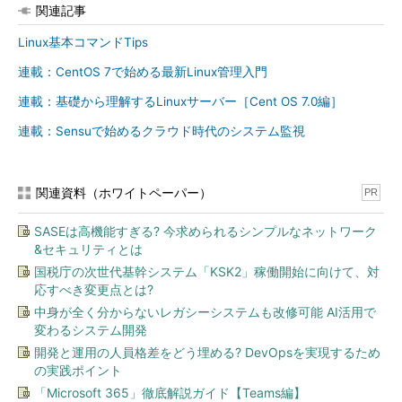
関連記事
Linux基本コマンドTips
連載：CentOS 7で始める最新Linux管理入門
連載：基礎から理解するLinuxサーバー［Cent OS 7.0編］
連載：Sensuで始めるクラウド時代のシステム監視
関連資料（ホワイトペーパー）
PR
SASEは高機能すぎる? 今求められるシンプルなネットワーク
&セキュリティとは
国税庁の次世代基幹システム「KSK2」稼働開始に向けて、対
応すべき変更点とは?
中身が全く分からないレガシーシステムも改修可能 AI活用で
変わるシステム開発
開発と運用の人員格差をどう埋める? DevOpsを実現するため
の実践ポイント
「Microsoft 365」徹底解説ガイド【Teams編】