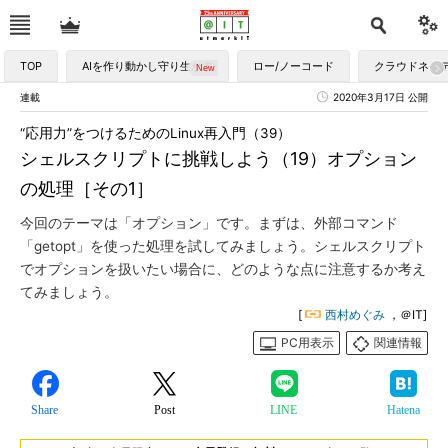
TOP
AIを作り動かし守り生かす
ロー/ノーコード
クラウドネイ
連載
2020年3月17日 公開
“応用力”をつけるためのLinux再入門（39）
シェルスクリプトに挑戦しよう（19）オプション
の処理［その1］
今回のテーマは「オプション」です。まずは、外部コマンド
「getopt」を使った処理を試してみましょう。シェルスクリプト
でオプションを扱いたい場合に、どのような点に注意するか考え
てみましょう。
[
西村めぐみ
，＠IT]
PC用表示
関連情報
Share
Post
LINE
Hatena