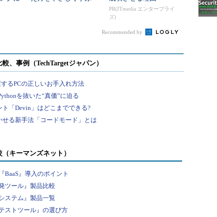
た
初めてでも流れが分か
PR(ITmedia エンタープライ
ズ)
る入門編
Recommended by
較（キーマンズネット）
BaaS』導入のポイント
発ツール』製品比較
システム』製品一覧
テストツール』の選び方