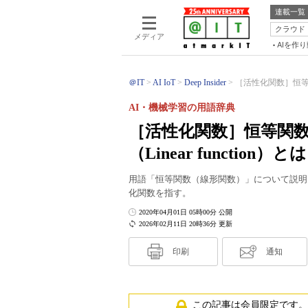
連載一覧
クラウド
メディア
AIを作
＠IT
AI IoT
Deep Insider
［活性化関数］恒等関数（I
AI・機械学習の用語辞典
［活性化関数］恒等関数（Ide
（Linear function）と
用語「恒等関数（線形関数）」について説明
化関数を指す。
2020年04月01日 05時00分 公開
2026年02月11日 20時36分 更新
印刷
通知
この記事は会員限定です。