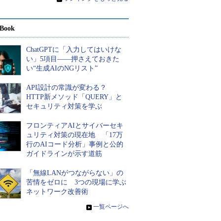
Book
ChatGPTに「入力してはいけな
い」5項目――押さえておきた
い“生成AIのNGリスト”
API設計の常識が変わる？
HTTP新メソッド「QUERY」と
セキュリティ対策を学ぶ
フロンティアAIとサイバーセキ
ュリティ対策の現在地 「17万
行のAIコード分析」事例と公的
ガイドラインが示す道筋
「無線LANがつながらない」の
苦情をゼロに 3つの現場に学ぶ
ネットワーク改善術
»
一覧ページへ