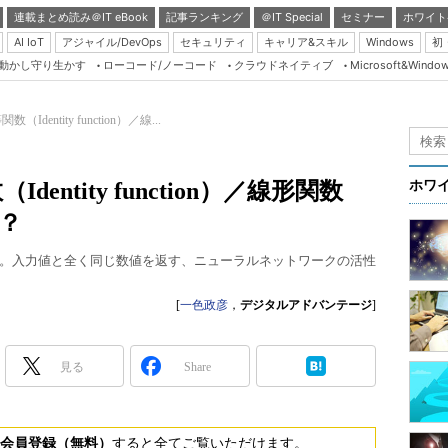
連載まとめ読み＠IT eBook
記事ランキング
＠IT Special
セミナー
ホワイト
AI IoT
アジャイル/DevOps
セキュリティ
キャリア&スキル
Windows
初
り動かし守り生かす
ローコード/ノーコード
クラウドネイティブ
Microsoft&Windo
Server & Storage
HTML5 + UX
dentity function）／線...
Smart & Social
Coding Edge
ntity function）／線形関数
ホワ
Java Agile
は？
Database Expert
。入力値と全く同じ数値を返す、ニューラルネットワークの活性
Linux ＆ OSS
Master of IP Networ
[
一色政彦
，
デジタルアドバンテージ
]
Security & Trust
見る
Share
Test & Tools
Insider.NET
ブログ
会員登録（無料）
すると全てご覧いただけます。