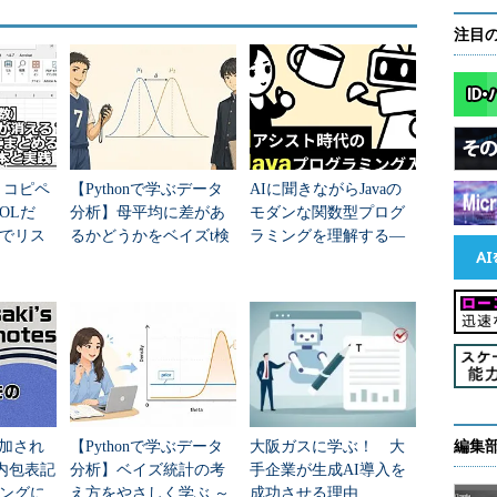
注目
数】コピペ
【Pythonで学ぶデータ
AIに聞きながらJavaの
OLだ
分析】母平均に差があ
モダンな関数型プログ
でリス
るかどうかをベイズt検
ラミングを理解する―
L関数の
定で調べる ～ 運動部と
―ラムダ式とStream API
非運動部の体力差はあ
るのか？
に追加され
【Pythonで学ぶデータ
大阪ガスに学ぶ！ 大
編集
tと内包表記
分析】ベイズ統計の考
手企業が生成AI導入を
ングに
え方をやさしく学ぶ ～
成功させる理由