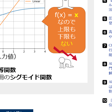
【
ル
法
圧
登
C
門
A
は