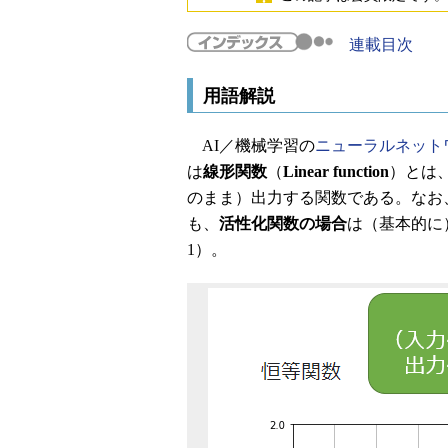
連載目次
用語解説
AI／機械学習の
ニューラルネット
は
線形関数
（
Linear function
）とは
のまま）出力する関数である。なお
も、
活性化関数の場合
は（基本的に
1）。