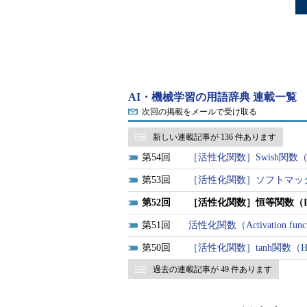
AI・機械学習の用語辞典 連載一覧
次回の掲載をメールで受け取る
新しい連載記事が 136 件あります
54
［活性化関数］Swish関
53
［活性化関数］ソフトマックス関数
52
［活性化関数］恒等関数（Identi
51
活性化関数（Activation fun
50
［活性化関数］tanh関数（Hype
過去の連載記事が 49 件あります