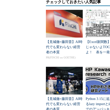
チェックしておきたい人気記事
【見城徹×藤田晋】AI時
【Excel新関
代でも変わらない経営
じゃないよTOC
者の本質
よ！ 表を一発
ト化するTOCO
PR(FINCHI on GOETHE)
基本と実践
【見城徹×藤田晋】AI時
Python 3.15
代でも変わらない経営
るlazy impor
者の本質
でのアンパッキ