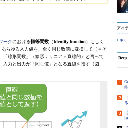
アイ
キャ
ワーク
における
恒等関数
（
Identity function
）もしく
、あらゆる入力値を、全く同じ数値に変換して（＝そ
、「線形関数」（線形：リニア＝直線的）と言って
Dee
）入力と出力が「同じ値」となる直線を指す（図
G
［
【
l