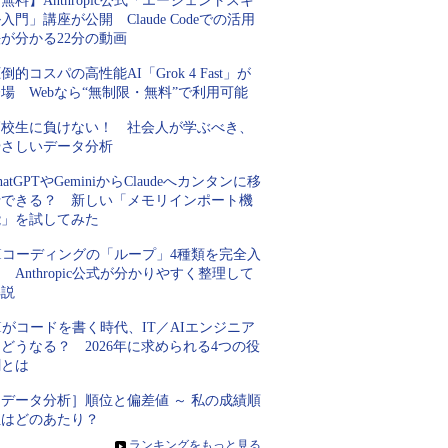
無料】Anthropic公式「エージェントスキ
入門」講座が公開 Claude Codeでの活用
が分かる22分の動画
倒的コスパの高性能AI「Grok 4 Fast」が
場 Webなら“無制限・無料”で利用可能
高校生に負けない！ 社会人が学ぶべき、
やさしいデータ分析
hatGPTやGeminiからClaudeへカンタンに移
行できる？ 新しい「メモリインポート機
能」を試してみた
AIコーディングの「ループ」4種類を完全入
 Anthropic公式が分かりやすく整理して
解説
Iがコードを書く時代、IT／AIエンジニア
どうなる？ 2026年に求められる4つの役
割とは
［データ分析］順位と偏差値 ～ 私の成績順
位はどのあたり？
»
ランキングをもっと見る