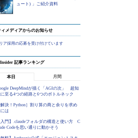
ュート) 」ご紹介資料
ティメディアからのお知らせ
リア採用の応募を受け付けています
p Insider 記事ランキング
月間
本日
oogle DeepMindが描く「AGIの次」 超知
能に至る4つの経路と6つのボトルネック
解決！Python］割り算の商と余りを求め
るには
入門】.claudeフォルダの構造と使い方 C
aude Codeを思い通りに動かそう