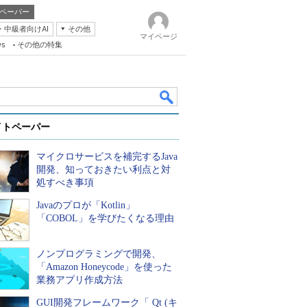
ペーパー
・中級者向けAI
その他
マイページ
ws
その他の特集
イトペーパー
マイクロサービスを補完するJava
開発、知っておきたい利点と対
処すべき事項
Javaのプロが「Kotlin」
k
「COBOL」を学びたくなる理由
ノンプログラミングで開発、
「Amazon Honeycode」を使った
業務アプリ作成方法
GUI開発フレームワーク「 Qt (キ