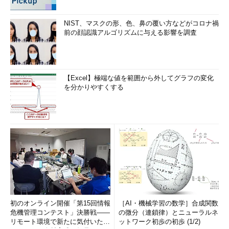
NIST、マスクの形、色、鼻の覆い方などがコロナ禍
前の顔認識アルゴリズムに与える影響を調査
【Excel】極端な値を範囲から外してグラフの変化
を分かりやすくする
初のオンライン開催「第15回情報
［AI・機械学習の数学］合成関数
危機管理コンテスト」決勝戦――
の微分（連鎖律）とニューラルネ
リモート環境で新たに気付いたセ
ットワーク初歩の初歩 (1/2)