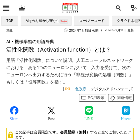
TOP
AIを作り動かし守り生かす
ロー/ノーコード
クラウドネイ
2026年2月11日 更新
連載
2024年1月15日 公開
AI・機械学習の用語辞典
活性化関数（Activation function）とは？
用語「活性化関数」について説明。人工ニューラルネットワーク
における、ある1つのニューロンにおいて、入力を受けて、次の
ニューロンへ出力するために行う「非線形変換の処理（関数）」
もしくは「恒等関数」を指す。
[
一色政彦
，デジタルアドバンテージ]
PC用表示
関連情報
Share
Post
LINE
Hatena
この記事は会員限定です。
会員登録（無料）
すると全てご覧いただけ
ます。