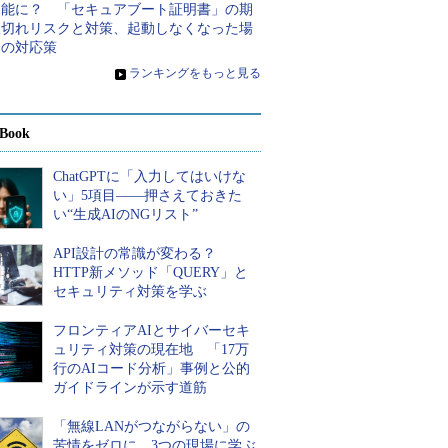
不能に？ 「セキュアブート証明書」の期
限切れリスクと対策、起動しなくなった場
合の対応策
»
ランキングをもっと見る
Book
ChatGPTに「入力してはいけな
い」5項目――押さえておきた
い“生成AIのNGリスト”
API設計の常識が変わる？
HTTP新メソッド「QUERY」と
セキュリティ対策を学ぶ
フロンティアAIとサイバーセキ
ュリティ対策の現在地 「17万
行のAIコード分析」事例と公的
ガイドラインが示す道筋
「無線LANがつながらない」の
苦情をゼロに 3つの現場に学ぶ