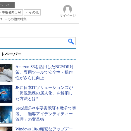
ペーパー
・中級者向けAI
その他
マイページ
ws
その他の特集
イトペーパー
Amazon S3を活用したBCP/DR対
策、専用ツールで安全性・操作
性がさらに向上
JR西日本ITソリューションズが
k
「監視業務の属人化」を解消し
た方法とは?
SNS認証や多要素認証も数分で実
装、「顧客アイデンティティー
管理」の変革術
Windows 10の頻繁なアップデー