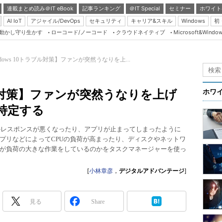
連載まとめ読み＠IT eBook
記事ランキング
＠IT Special
セミナー
ホワイト
AI IoT
アジャイル/DevOps
セキュリティ
キャリア&スキル
Windows
初
り動かし守り生かす
ローコード/ノーコード
クラウドネイティブ
Microsoft&Windo
Server & Storage
HTML5 + UX
ndows 10トラブル対策】ファンが突然うなりを上...
Smart & Social
Coding Edge
ラブル対策】ファンが突然うなりを上げ
ホワ
Java Agile
特定する
Database Expert
ウスのレスポンスが悪くなったり、アプリが止まってしまったように
Linux ＆ OSS
プリなどによってCPUの負荷が高まったり、ディスクやネットワ
が負荷の大きな作業をしているのかをタスクマネージャーを使っ
Master of IP Networ
Security & Trust
[
小林章彦
，
デジタルアドバンテージ
]
Test & Tools
Insider.NET
見る
Share
ブログ