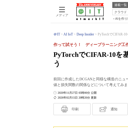
連載一覧
クラウド
メディア
AIを作
＠IT
AI IoT
Deep Insider
PyTorchでCIFA
作って試そう！ ディープラーニング工
PyTorchでCIFAR-
う
前回に作成したDCGANと同様な構造のニ
値と損失関数の関係などについて考えてみま
2020年11月27日 05時00分 公開
2026年02月15日 20時20分 更新
印刷
通知