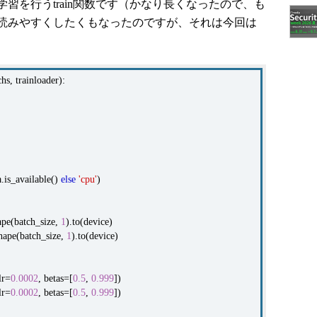
を行うtrain関数です（かなり長くなったので、も
読みやすくしたくもなったのですが、それは今回は
hs, trainloader):
.is_available()
else
'cpu'
)
ape(batch_size,
1
).to(device)
hape(batch_size,
1
).to(device)
lr=
0.0002
, betas=[
0.5
,
0.999
])
lr=
0.0002
, betas=[
0.5
,
0.999
])