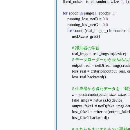
fixed_noise = torch.randn(
8
, zsize,
1
,
1
)
for
epoch
in
range(
1
, epochs+
1
):
running_loss_netD =
0.0
running_loss_netG =
0.0
for
count, (real_imgs, _)
in
enumerate
netD.zero_grad()
# 識別器の学習
real_imgs = real_imgs.to(device)
# データローダーから読み込
output_real = netD(real_imgs).reshap
loss_real = criterion(output_real, on
loss_real.backward()
# 生成器から得たデータを、
z = torch.randn(batch_size, zsize,
1
fake_imgs = netG(z).to(device)
output_fake1 = netD(fake_imgs.detach(
loss_fake1 = criterion(output_fake1, 
loss_fake1.backward()
# それらをまとめたものが最終