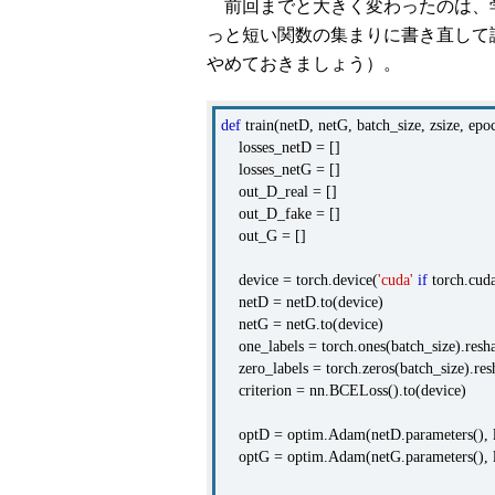
前回までと大きく変わったのは、学習
っと短い関数の集まりに書き直して
やめておきましょう）。
def
train(netD, netG, batch_size, zsize, epoc
losses_netD = []
losses_netG = []
out_D_real = []
out_D_fake = []
out_G = []
device = torch.device(
'cuda'
if
torch.cuda
netD = netD.to(device)
netG = netG.to(device)
one_labels = torch.ones(batch_size).resh
zero_labels = torch.zeros(batch_size).res
criterion = nn.BCELoss().to(device)
optD = optim.Adam(netD.parameters(), 
optG = optim.Adam(netG.parameters(), 