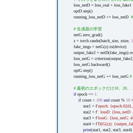
loss_netD = loss_real + loss_fake1
optD.step()
running_loss_netD += loss_netD
# 生成器の学習
netG.zero_grad()
z = torch.randn(batch_size, zsize,
1
fake_imgs = netG(z).to(device)
output_fake2 = netD(fake_imgs).resha
loss_netG = criterion(output_fake2, 
loss_netG.backward()
optG.step()
running_loss_netG += loss_netG
# 最初のエポックだけ10、20
if
epoch ==
1
:
if
count <
100
and
count %
10
=
stat1 = f
'epoch: {epoch:02d},
stat2 = f
' lossD: {loss_netD:.4
stat3 = f
'lossG: {loss_netG:.4
stat4 = f
'D(G(z)): {output_fa
print
(stat1, stat2, stat3, stat4)