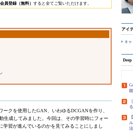
会員登録（無料）
すると全てご覧いただけます。
アイ
キャ
Dee
ン
G
［
ークを使用したGAN、いわゆるDCGANを作り、
【
自動生成してみました。今回は、その学習時にフォー
ル
に学習が進んでいるのかを見てみることにしまし
法