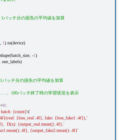
# 1バッチ分の損失の平均値を加算
,
1
).to(device)
pe(batch_size, -
1
)
one_labels)
# 1バッチ分の損失の平均値を加算
、……、100バッチ終了時の学習状況を表示
=
0
:
 batch: {count}
\t
'
f}(real: {loss_real:.4f}, fake: {loss_fake1:.4f}),'
f}, D(x): {output_real.mean():.4f},'
ke1.mean():.4f}, {output_fake2.mean():.4f}'