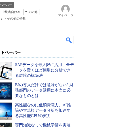
ペーパー
・中級者向けAI
その他
マイページ
ws
その他の特集
イトペーパー
SAPデータを最大限に活用、全デ
ータを驚くほど簡単に分析でき
る環境の構築法
BIの導入だけでは意味がない? 財
k
務部門のデータ活用に本当に必
要なものとは
高性能なのに低消費電力、AI推
論や大規模データ分析を加速す
る高性能GPUの実力
専門知識なしで機械学習を実装