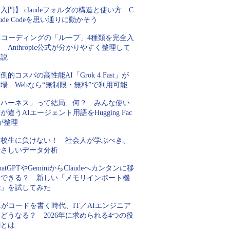
入門】.claudeフォルダの構造と使い方 C
aude Codeを思い通りに動かそう
AIコーディングの「ループ」4種類を完全入
 Anthropic公式が分かりやすく整理して
解説
倒的コスパの高性能AI「Grok 4 Fast」が
場 Webなら“無制限・無料”で利用可能
「ハーネス」って結局、何？ みんな使い
が違うAIエージェント用語をHugging Fac
が整理
高校生に負けない！ 社会人が学ぶべき、
やさしいデータ分析
hatGPTやGeminiからClaudeへカンタンに移
行できる？ 新しい「メモリインポート機
能」を試してみた
Iがコードを書く時代、IT／AIエンジニア
どうなる？ 2026年に求められる4つの役
割とは