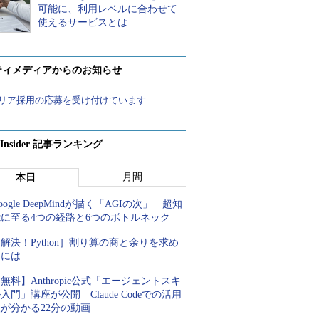
可能に、利用レベルに合わせて
使えるサービスとは
ティメディアからのお知らせ
リア採用の応募を受け付けています
p Insider 記事ランキング
月間
本日
oogle DeepMindが描く「AGIの次」 超知
能に至る4つの経路と6つのボトルネック
解決！Python］割り算の商と余りを求め
るには
無料】Anthropic公式「エージェントスキ
入門」講座が公開 Claude Codeでの活用
が分かる22分の動画