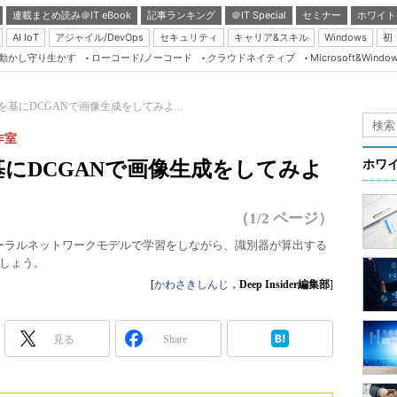
連載まとめ読み＠IT eBook
記事ランキング
＠IT Special
セミナー
ホワイト
AI IoT
アジャイル/DevOps
セキュリティ
キャリア&スキル
Windows
初
り動かし守り生かす
ローコード/ノーコード
クラウドネイティブ
Microsoft&Windo
Server & Storage
HTML5 + UX
R-10を基にDCGANで画像生成をしてみよ...
Smart & Social
作室
Coding Edge
10を基にDCGANで画像生成をしてみよ
ホワ
Java Agile
Database Expert
（1/2 ページ）
Linux ＆ OSS
ューラルネットワークモデルで学習をしながら、識別器が算出する
しょう。
Master of IP Networ
[
かわさきしんじ
，
Deep Insider編集部
]
Security & Trust
Test & Tools
見る
Share
Insider.NET
ブログ