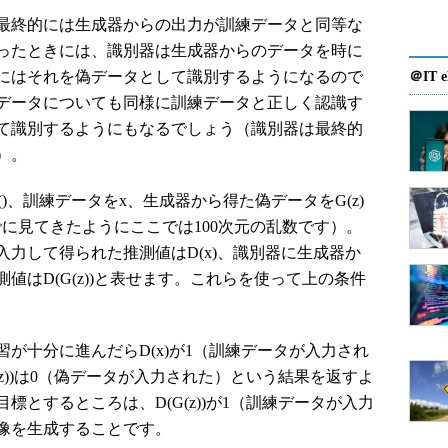
最終的には生成器からの出力が訓練データと同等な
ったときには、識別器は生成器からのデータを時に
にはそれを偽データとして識別するようになるので
＠IT e
データについても同様に訓練データと正しく認識す
て識別するようにもなるでしょう（識別器は最終的
）。
)、訓練データをx、生成器から得た偽データをG(z)
に見てきたようにここでは100次元の乱数です）。
力して得られた推測値はD(x)、識別器に生成器か
値はD(G(z))と表せます。これらを使って上の条件
が十分に進んだらD(x)が1（訓練データが入力され
z))は0（偽データが入力された）という結果を返すよ
とするところは、D(G(z))が1（訓練データが入力
像を生成することです。