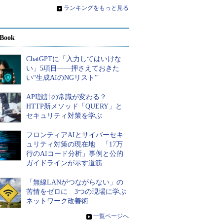
»
ランキングをもっと見る
Book
ChatGPTに「入力してはいけな
い」5項目――押さえておきた
い“生成AIのNGリスト”
API設計の常識が変わる？
HTTP新メソッド「QUERY」と
セキュリティ対策を学ぶ
フロンティアAIとサイバーセキ
ュリティ対策の現在地 「17万
行のAIコード分析」事例と公的
ガイドラインが示す道筋
「無線LANがつながらない」の
苦情をゼロに 3つの現場に学ぶ
ネットワーク改善術
»
一覧ページへ