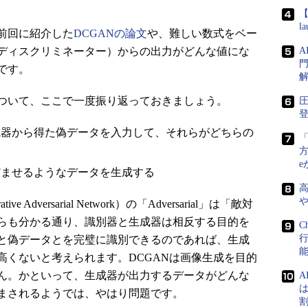
【
l
前回に紹介した
DCGANの論文
や、難しい数式をベー
ディスクリミネーター）からの出力がどんな値にな
門
です。
ついて、ここで一度振り返っておきましょう。
圧
登
成器から得た偽データを入力して、それらがどちらの
方
e
だませるようなデータを生成する
ative Adversarial Network）の「Adversarial」は「敵対
らも分かる通り、識別器と生成器は相反する目的を
C
と偽データとを完璧に識別できるのであれば、生成
高くないと考えられます。DCGANは画像生成を目的
ん。かといって、生成器が出力するデータがどんな
A
は
まされるようでは、やはり問題です。