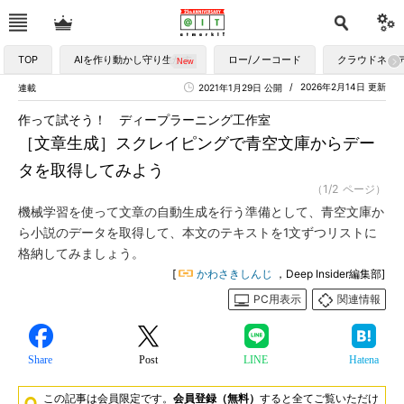
TOP
AIを作り動かし守り生かす
ロー/ノーコード
クラウドネイ
2026年2月14日 更新
連載
2021年1月29日 公開
作って試そう！ ディープラーニング工作室
［文章生成］スクレイピングで青空文庫からデー
タを取得してみよう
（1/2 ページ）
機械学習を使って文章の自動生成を行う準備として、青空文庫か
ら小説のデータを取得して、本文のテキストを1文ずつリストに
格納してみましょう。
[
かわさきしんじ
，Deep Insider編集部]
PC用表示
関連情報
Share
Post
LINE
Hatena
この記事は会員限定です。
会員登録（無料）
すると全てご覧いただけ