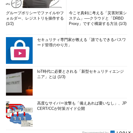
グループポリシーでファイルやフ
今こそ真剣に考える「災害対策シ
ォルダー、レジストリを操作する
ステム」──クラウドと「DRBD
(1/2)
Proxy」ですぐ構築する方法 (1/3)
セキュリティ専門家が教える「誰でもできるパスワ
ード管理のやり方」
IoT時代に必要とされる「新型セキュリティエンジ
ニア」とは (1/3)
高度なサイバー攻撃も「備えあれば憂いなし」、JP
CERT/CCが対策ガイド公開
Recommended by