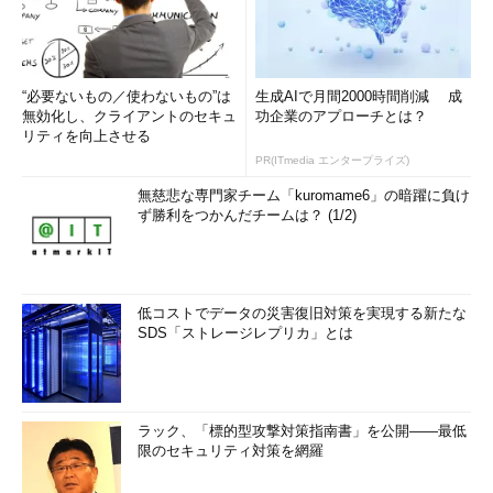
“必要ないもの／使わないもの”は
生成AIで月間2000時間削減 成
無効化し、クライアントのセキュ
功企業のアプローチとは？
リティを向上させる
PR(ITmedia エンタープライズ)
無慈悲な専門家チーム「kuromame6」の暗躍に負け
ず勝利をつかんだチームは？ (1/2)
低コストでデータの災害復旧対策を実現する新たな
SDS「ストレージレプリカ」とは
ラック、「標的型攻撃対策指南書」を公開――最低
限のセキュリティ対策を網羅