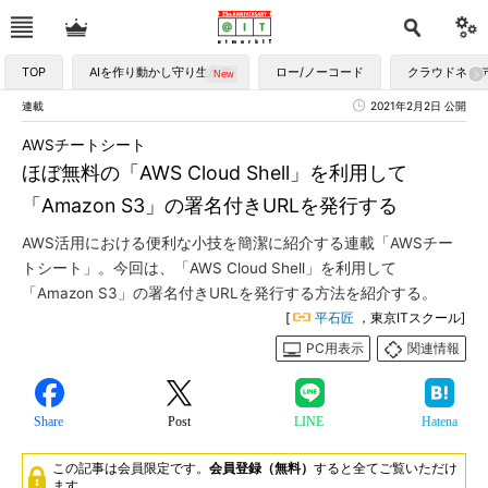
TOP
AIを作り動かし守り生かす
ロー/ノーコード
クラウドネイ
連載
2021年2月2日 公開
AWSチートシート
ほぼ無料の「AWS Cloud Shell」を利用して
「Amazon S3」の署名付きURLを発行する
AWS活用における便利な小技を簡潔に紹介する連載「AWSチー
トシート」。今回は、「AWS Cloud Shell」を利用して
「Amazon S3」の署名付きURLを発行する方法を紹介する。
[
平石匠
，東京ITスクール]
PC用表示
関連情報
Share
Post
LINE
Hatena
この記事は会員限定です。
会員登録（無料）
すると全てご覧いただけ
ます。