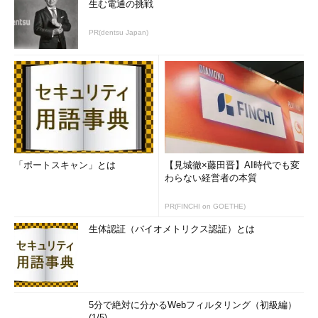
生む電通の挑戦
PR(dentsu Japan)
「ポートスキャン」とは
【見城徹×藤田晋】AI時代でも変
わらない経営者の本質
PR(FINCHI on GOETHE)
生体認証（バイオメトリクス認証）とは
5分で絶対に分かるWebフィルタリング（初級編）
(1/5)