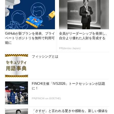
GitHubが新プランを発表、プライ
全員がリーダーシップを発揮し、
ベートリポジトリを無料で利用可
自分より優れた人財を育成する
能に
PR(dentsu Japan)
フィッシングとは
FINCHI主催「IVS2026」トークセッションが話題
に！
PR(FINCHI on GOETHE)
「さすが」と言われる驚きや感動を。新しい価値を