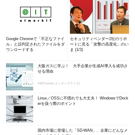
Google Chromeで「不正なファイ
セキュリティベンダー2社のリポ
ル」と誤判定されたファイルをダ
ートに見る「攻撃の高度化」のい
ウンロードする
ま (1/3)
大阪ガスに学ぶ！ 大手企業が生成AI導入を成功さ
せる理由
PR(ITmedia エンタープライズ)
Linux／OSSに不慣れでも大丈夫！ WindowsでDock
erを扱う際のポイント
国内市場に登場した「SD-WAN」、企業にどんなメ