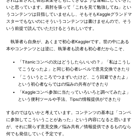
きれば皆さんと喜怒哀楽をともにできるような連載にしていきた
いと思っています。肩肘を張って「これを見て勉強してね」とい
うコンテンツは目指していませんし、そもそもKaggleグランドマ
スターでもないのにそういうコンテンツは書けませんので。そう
いう前提で読んでいただけるとうれしいです。
執筆者ら自身が、あくまで初心者Kagglerです。世の中にある
本やコンテンツとは逆に、執筆者も読者も初心者だからこそ、
「Titanicコンペの次はどうしたらいいの？」「私はこうし
てこうなったよ」と同じ初心者レベルで意見交換できたり
「こういうところでつまずいたけど、こう回避できたよ」
という初心者ならではの悩みの共有ができたり
「Kaggleコンペ参加に当たっていろいろと調べてみたよ」
という便利ツールや手法、Tipsの情報提供ができたり
するのではないかと考えています。コンテンツの基本は「コンペ
に参加してこういうことがあった」という内容になると思います
が、それに限らず意見交換／悩み共有／情報提供できるものなら
何でも発信していく予定です。