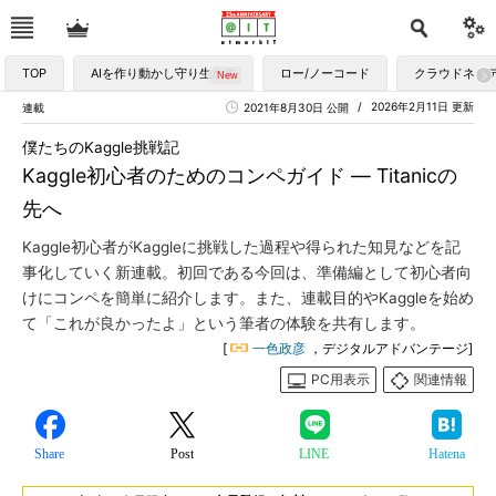
TOP
AIを作り動かし守り生かす
ロー/ノーコード
クラウドネイ
2026年2月11日 更新
連載
2021年8月30日 公開
僕たちのKaggle挑戦記
Kaggle初心者のためのコンペガイド ― Titanicの
先へ
Kaggle初心者がKaggleに挑戦した過程や得られた知見などを記
事化していく新連載。初回である今回は、準備編として初心者向
けにコンペを簡単に紹介します。また、連載目的やKaggleを始め
て「これが良かったよ」という筆者の体験を共有します。
[
一色政彦
，デジタルアドバンテージ]
PC用表示
関連情報
Share
Post
LINE
Hatena