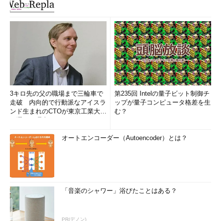
3キロ先の父の職場まで三輪車で
第235回 Intelの量子ビット制御チ
走破 内向的で行動派なアイスラ
ップが量子コンピュータ格差を生
ンド生まれのCTOが東京工業大学
む？
を選んだ理由 (1/2)
オートエンコーダー（Autoencoder）とは？
「音楽のシャワー」浴びたことはある？
PR(デノン)