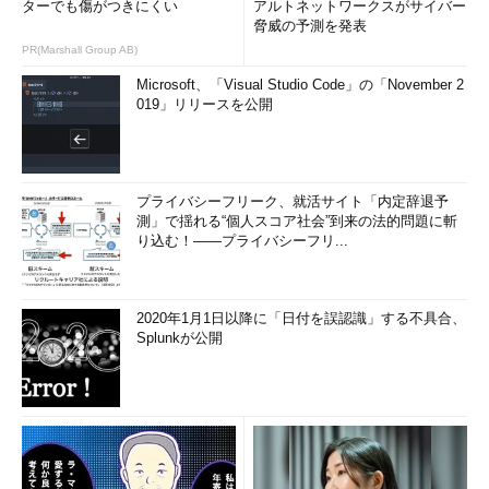
ターでも傷がつきにくい
アルトネットワークスがサイバー
脅威の予測を発表
PR(Marshall Group AB)
Microsoft、「Visual Studio Code」の「November 2
019」リリースを公開
プライバシーフリーク、就活サイト「内定辞退予
測」で揺れる“個人スコア社会”到来の法的問題に斬
り込む！――プライバシーフリ...
2020年1月1日以降に「日付を誤認識」する不具合、
Splunkが公開