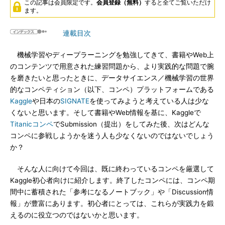
この記事は会員限定です。
会員登録（無料）
すると全てご覧いただけ
ます。
連載目次
機械学習やディープラーニングを勉強してきて、書籍やWeb上
のコンテンツで用意された練習問題から、より実践的な問題で腕
を磨きたいと思ったときに、データサイエンス／機械学習の世界
的なコンペティション（以下、コンペ）プラットフォームである
Kaggle
や日本の
SIGNATE
を使ってみようと考えている人は少な
くないと思います。そして書籍やWeb情報を基に、Kaggleで
Titanicコンペ
でSubmission（提出）をしてみた後、次はどんな
コンペに参戦しようかを迷う人も少なくないのではないでしょう
か？
そんな人に向けて今回は、既に終わっているコンペを厳選して
Kaggle初心者向けに紹介します。終了したコンペには、コンペ期
間中に蓄積された「参考になるノートブック」や「Discussion情
報」が豊富にあります。初心者にとっては、これらが実践力を鍛
えるのに役立つのではないかと思います。