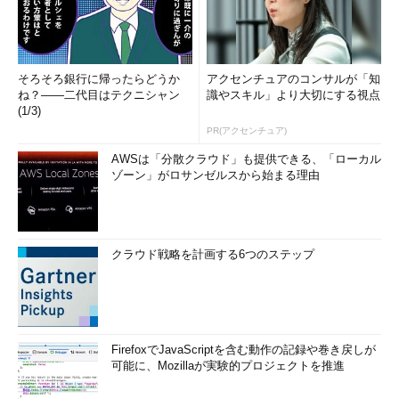
そろそろ銀行に帰ったらどうか
アクセンチュアのコンサルが「知
ね？――二代目はテクニシャン
識やスキル」より大切にする視点
(1/3)
PR(アクセンチュア)
AWSは「分散クラウド」も提供できる、「ローカル
ゾーン」がロサンゼルスから始まる理由
クラウド戦略を計画する6つのステップ
FirefoxでJavaScriptを含む動作の記録や巻き戻しが
可能に、Mozillaが実験的プロジェクトを推進