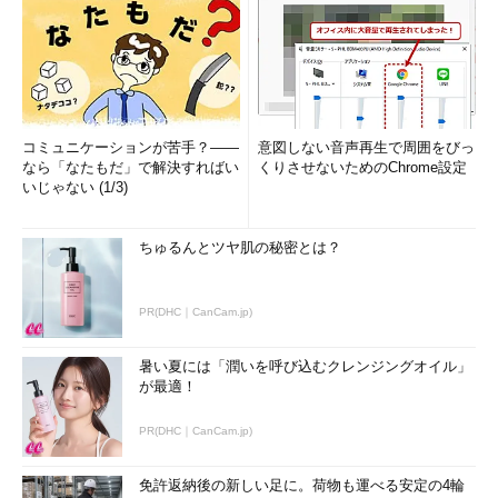
コミュニケーションが苦手？――
意図しない音声再生で周囲をびっ
なら「なたもだ」で解決すればい
くりさせないためのChrome設定
いじゃない (1/3)
ちゅるんとツヤ肌の秘密とは？
PR(DHC｜CanCam.jp)
暑い夏には「潤いを呼び込むクレンジングオイル」
が最適！
PR(DHC｜CanCam.jp)
免許返納後の新しい足に。荷物も運べる安定の4輪