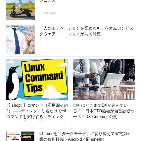
シニアカー
PR(BLAZE)
「人のモチベーションを高めるAI」をオムロンとス
クウェア・エニックスが共同研究
【 shopt 】コマンド（応用編その
自社はどこまでDXが進んでい
2）――ディレクトリ名だけでcd
る？ 日本CTO協会が自己診断ツ
コマンドを実行する、ディレクト
ール「DX Criteria」公開
リ名の入力ミスを補正...
Chromeを「ダークモード」に切り替えて省電力や
眼の負担軽減（Android／iPhone編）