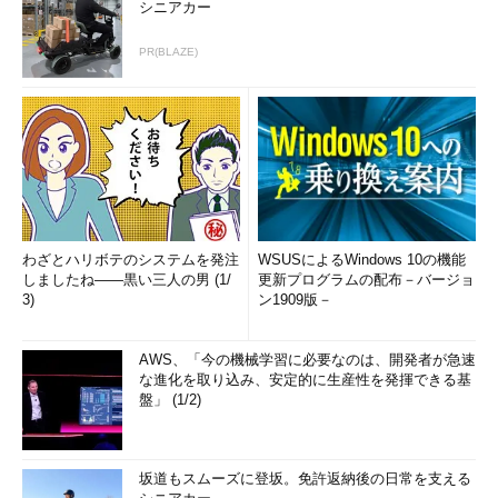
シニアカー
PR(BLAZE)
わざとハリボテのシステムを発注
WSUSによるWindows 10の機能
しましたね――黒い三人の男 (1/
更新プログラムの配布－バージョ
3)
ン1909版－
AWS、「今の機械学習に必要なのは、開発者が急速
な進化を取り込み、安定的に生産性を発揮できる基
盤」 (1/2)
坂道もスムーズに登坂。免許返納後の日常を支える