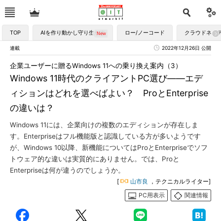
TOP
AIを作り動かし守り生かす
ロー/ノーコード
クラウドネイ
連載
2022年12月26日 公開
企業ユーザーに贈るWindows 11への乗り換え案内（3）
Windows 11時代のクライアントPC選び――エデ
ィションはどれを選べばよい？ ProとEnterprise
の違いは？
Windows 11には、企業向けの複数のエディションが存在しま
す。Enterpriseはフル機能版と認識している方が多いようです
が、Windows 10以降、新機能についてはProとEnterpriseでソフ
トウェア的な違いは実質的にありません。では、Proと
Enterpriseは何が違うのでしょうか。
[
山市良
，テクニカルライター]
PC用表示
関連情報