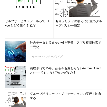
セルフサービスBIツールって、E
セキュリティの強化に役立つグル
xcelとどう違う？ (1/2)
ープポリシー設定
社内データを扱えないAIを卒業 アプリ横断検索で
一元化
PR(ITmedia エンタープライズ)
熟成されて15年、昔も今も変わらないActive Direct
ory――でも、なぜ“Active”なの？
グループポリシーでアプリケーションの実行を制御
する