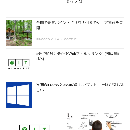
証）とは
全国の絶景ポイントにサウナ付きのシェア別荘を展
開
PR(COCO VILLA on GOETHE)
5分で絶対に分かるWebフィルタリング（初級編）
(1/5)
次期Windows Serverの新しいプレビュー版が待ち遠
しい