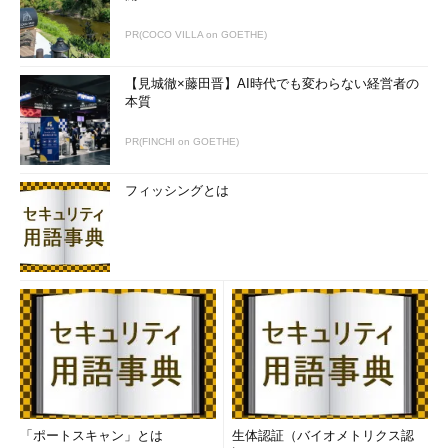
PR(COCO VILLA on GOETHE)
【見城徹×藤田晋】AI時代でも変わらない経営者の
本質
PR(FINCHI on GOETHE)
フィッシングとは
「ポートスキャン」とは
生体認証（バイオメトリクス認