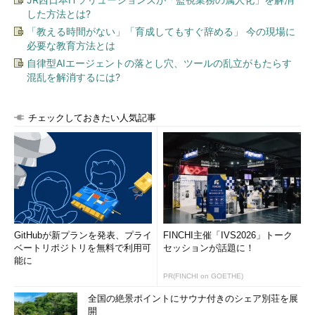
した方法とは?
「教える時間がない」「育成してもすぐ辞める」 今の現場に
必要な教育方法とは
自律型AIエージェントの落とし穴、ツールの乱立がもたらす
混乱を解消するには?
チェックしておきたい人気記事
GitHubが新プランを発表、プライ
FINCHI主催「IVS2026」トーク
ベートリポジトリを無料で利用可
セッションが話題に！
能に
PR(FINCHI on GOETHE)
全国の絶景ポイントにサウナ付きのシェア別荘を展
開