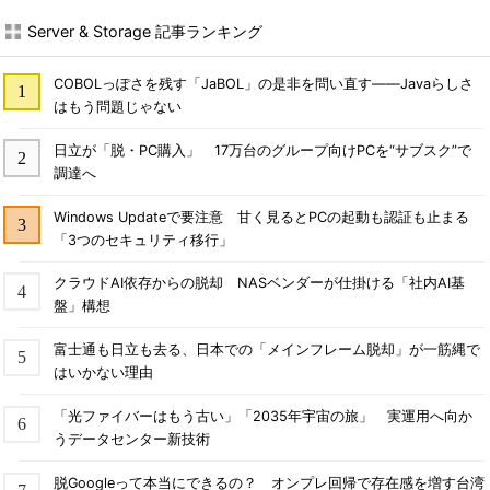
Server & Storage 記事ランキング
COBOLっぽさを残す「JaBOL」の是非を問い直す――Javaらしさ
はもう問題じゃない
日立が「脱・PC購入」 17万台のグループ向けPCを“サブスク”で
調達へ
Windows Updateで要注意 甘く見るとPCの起動も認証も止まる
「3つのセキュリティ移行」
クラウドAI依存からの脱却 NASベンダーが仕掛ける「社内AI基
盤」構想
富士通も日立も去る、日本での「メインフレーム脱却」が一筋縄で
はいかない理由
「光ファイバーはもう古い」「2035年宇宙の旅」 実運用へ向か
うデータセンター新技術
脱Googleって本当にできるの？ オンプレ回帰で存在感を増す台湾