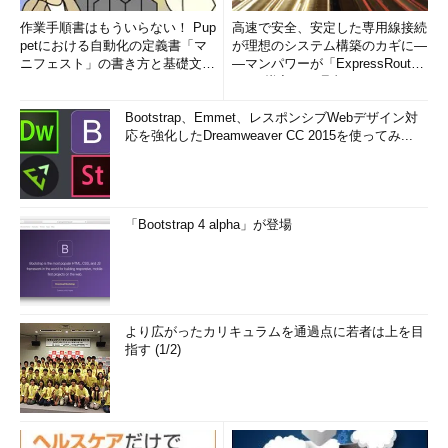
作業手順書はもういらない！ Pup
高速で安全、安定した専用線接続
petにおける自動化の定義書「マ
が理想のシステム構築のカギに―
ニフェスト」の書き方と基礎文法
―マンパワーが「ExpressRout
まとめ (1/5)
e」を導入した理由
Bootstrap、Emmet、レスポンシブWebデザイン対
応を強化したDreamweaver CC 2015を使ってみ...
「Bootstrap 4 alpha」が登場
より広がったカリキュラムを通過点に若者は上を目
指す (1/2)