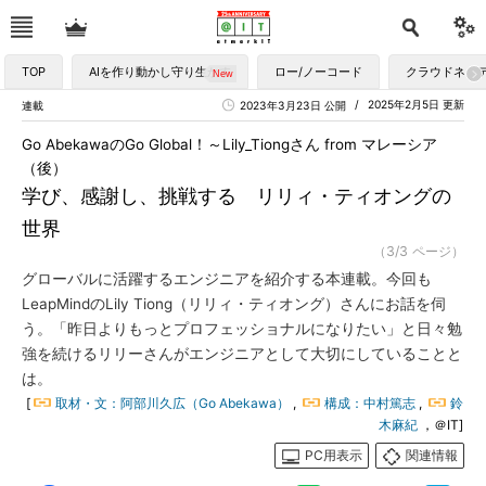
TOP
AIを作り動かし守り生かす
ロー/ノーコード
クラウドネイ
2025年2月5日 更新
連載
2023年3月23日 公開
Go AbekawaのGo Global！～Lily_Tiongさん from マレーシア
（後）
学び、感謝し、挑戦する リリィ・ティオングの
世界
（3/3 ページ）
グローバルに活躍するエンジニアを紹介する本連載。今回も
LeapMindのLily Tiong（リリィ・ティオング）さんにお話を伺
う。「昨日よりもっとプロフェッショナルになりたい」と日々勉
強を続けるリリーさんがエンジニアとして大切にしていることと
は。
[
取材・文：阿部川久広（Go Abekawa）
,
構成：中村篤志
,
鈴
木麻紀
，＠IT]
PC用表示
関連情報