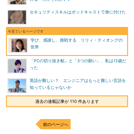
行きます。日本は本当にきれいだと思います。まだそんなにたく
さんの場所に行っていないので、これからも時間があったら、写
セキュリティスキルはポッドキャストで身に付けた
真を撮りに行きたいです。
学び、感謝し、挑戦する リリィ・ティオングの
世界
「PCの切り抜き帖」と「3つの願い」、私は13歳だ
った
英語が難しい？ エンジニアはもっと難しい言語を
知っているじゃないか
過去の連載記事が 110 件あります
前のページへ