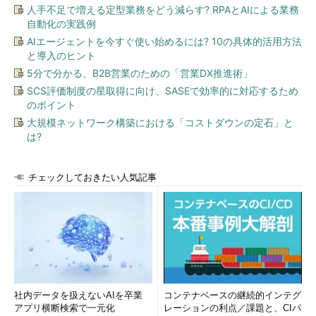
人手不足で増える定型業務をどう減らす? RPAとAIによる業務
アイティメディア 事業開発局 グローバルビジネス戦略室、情報
自動化の実践例
経営イノベーション専門職大学（iU）教授、慶應義塾大学大学院
AIエージェントを今すぐ使い始めるには? 10の具体的活用方法
メディアデザイン研究科(KMD) 訪問教授 インタビュアー、作
と導入のヒント
家、翻訳家
5分で分かる、B2B営業のための「営業DX推進術」
SCS評価制度の星取得に向け、SASEで効率的に対応するため
コンサルタントを経て、アップル、ディズニーなどでマーケティ
のポイント
ングの要職を歴任。大学在学時から通訳、翻訳も行い、CNNニュ
大規模ネットワーク構築における「コストダウンの定石」と
ースキャスターを2年間務めた。現在情報経営イノベーション専
は?
門職大学教授も兼務。神戸大学経営学部非常勤講師、立教大学大
学院MBAコース非常勤講師、フェローアカデミー翻訳学校講師。
英語やコミュニケーション、プレゼンテーションのトレーナーと
チェックしておきたい人気記事
して講座、講演を行う他、作家、翻訳家としても活躍中。
編集部から
「Go Global！」では、GO阿部川と対談してくださるエンジニア
を募集しています。国境を越えて活躍するエンジニア（35歳ま
で）、グローバル企業のCEOやCTOなど、ぜひご一報ください。
社内データを扱えないAIを卒業
コンテナベースの継続的インテグ
取材の確約はいたしかねますが、インタビュー候補として検討さ
アプリ横断検索で一元化
レーションの利点／課題と、CIパ
せていただきます。取材はオンライン、英語もしくは日本語で行