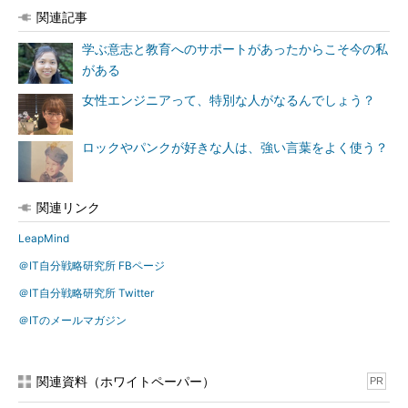
関連記事
学ぶ意志と教育へのサポートがあったからこそ今の私
がある
Go’s thinking aloud インタビューを終えて
女性エンジニアって、特別な人がなるんでしょう？
結局人は学校で物事を学ぶのではなく、そこに至るまでの環境
で培われた力や素地（そじ）で自ら学ぶ力を身に付け、さらに学
ロックやパンクが好きな人は、強い言葉をよく使う？
びたいことを見つけ、それがまた新しい機会へと自らを導く。学
校はほんの少しだけそれを後押しするにすぎない。PCの新聞広
告を切り抜いていた少女が、異国にきてAIのプロフェッショナル
関連リンク
を目指す。賢い母の手で育てられたおかげだ。
LeapMind
言語、イノベーション、チャレンジ。何度も使われているキー
＠IT自分戦略研究所 FBページ
ワードだが、2つの戦争（コロナ禍と、ロシアのウクライナ侵
攻）のはざまで生きざるを得ない私たちは、それでもこのキーワ
＠IT自分戦略研究所 Twitter
ードを忘れてはいけない。私たちはみな、それぞれの人生のエン
＠ITのメールマガジン
ジニアで、エンジニアとは、自ら問題を解決する人のことなのだ
から。
関連資料（ホワイトペーパー）
PR
阿部川久広（Hisahiro Go Abekawa）