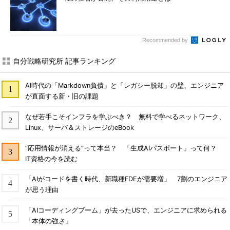
Recommended by
自分戦略研究所 記事ランキング
AI時代の「Markdown負債」と「レガシー脱却」の壁、エンジニア
が直面する新・旧の課題
なぜ若手こそインフラを学ぶべき？ 無料で学べるネットワーク、
Linux、サーバ＆ストレージのeBook
“応用情報が消える”って本当？ 「生成AIパスポート」って何？
IT資格の今を読む
「AIがコードを書く時代、新職種FDEが需要増」 7割のエンジニア
が思う理由
「AIコーディングブーム」が去ったUSで、エンジニアに求められる
「本体の強さ」