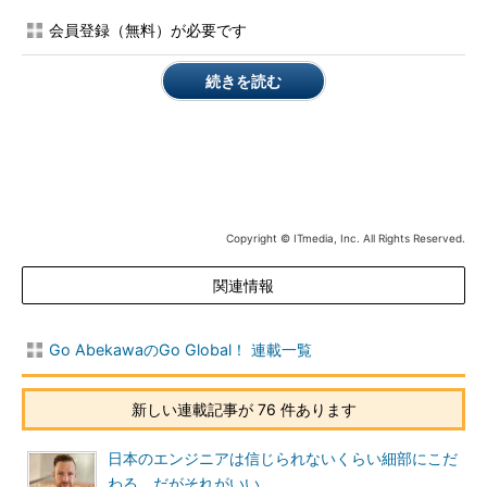
会員登録（無料）が必要です
編集鈴木
マレーシアは海外で働く人が多いという印象があるの
ですが、それは一般的な話なのでしょうか。あと、リリィさんの
続きを読む
ように日本や米国など、遠く離れた国で就職したい人は多いです
か。
リリィさん
そうですね。シンガポールで就職する人が多くいま
す。シンガポールはマレーシアの隣ですし、給料がマレーシアの
3倍ももらえるので。日本で働く人はそれほど多くないと思いま
す。
Copyright © ITmedia, Inc. All Rights Reserved.
編集鈴木
リリィさんはなぜ、シンガポールではなく、日本を選
関連情報
んだのですか。
Go AbekawaのGo Global！ 連載一覧
リリィさん
私はシンガポールには興味がないんです（笑）。シ
ンガポールは文化的にもマレーシアと似ているので、それよりは
文化が違う日本がいいと思いました。
新しい連載記事が 76 件あります
日本は食べ物がおいしいし、自然が豊富で人が優しい。私は写
日本のエンジニアは信じられないくらい細部にこだ
真が好きなので、公園など自然がきれいな場所に、写真を撮りに
わる だがそれがいい