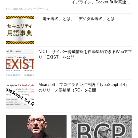
イプライン、Docker Build高速化
います。
のコツ (1/2...
PR(ITmedia エンタープライズ)
「電子署名」とは、「デジタル署名」とは
ご連絡はこちらまで
＠IT自分戦略研究所 Facebook
／
＠IT自分戦略研究所 Twitter
／
電
子メール
NICT、サイバー脅威情報を自動集約できるWebアプ
リ「EXIST」を公開
Microsoft、プログラミング言語「TypeScript 3.4」
のリリース候補版（RC）を公開