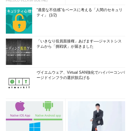
PR(COCO VILLA on GOETHE)
“適度な不信感”をベースに考える「人間のセキュリ
ティ」 (1/2)
「いきなり役員面接権」あげます──ジャストシス
テムから「挑戦状」が届きました
ヴイエムウェア、Virtual SAN強化でハイパーコンバ
ージドインフラの選択肢広げる