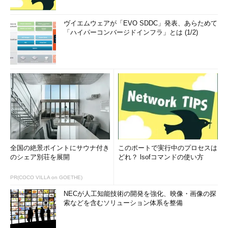
ヴイエムウェアが「EVO SDDC」発表、あらためて
「ハイパーコンバージドインフラ」とは (1/2)
全国の絶景ポイントにサウナ付き
このポートで実行中のプロセスは
のシェア別荘を展開
どれ？ lsofコマンドの使い方
PR(COCO VILLA on GOETHE)
NECが人工知能技術の開発を強化、映像・画像の探
索などを含むソリューション体系を整備