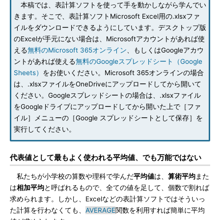
本稿では、表計算ソフトを使って手を動かしながら学んでい
きます。そこで、表計算ソフトMicrosoft Excel用の.xlsxファ
イルをダウンロードできるようにしています。デスクトップ版
のExcelが手元にない場合は、Microsoftアカウントがあれば使
える
無料のMicrosoft 365オンライン
、もしくはGoogleアカウ
ントがあれば使える
無料のGoogleスプレッドシート（Google
Sheets）
をお使いください。Microsoft 365オンラインの場合
は、.xlsxファイルをOneDriveにアップロードしてから開いて
ください。Googleスプレッドシートの場合は、.xlsxファイル
をGoogleドライブにアップロードしてから開いた上で［ファ
イル］メニューの［Google スプレッドシートとして保存］を
実行してください。
代表値として最もよく使われる平均値、でも万能ではない
私たちが小学校の算数や理科で学んだ
平均値
は、
算術平均
また
は
相加平均
と呼ばれるもので、全ての値を足して、個数で割れば
求められます。しかし、Excelなどの表計算ソフトではそういっ
た計算を行わなくても、
AVERAGE
関数を利用すれば簡単に平均