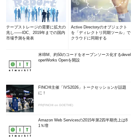
テープストレージの需要に拡大の
Active Directoryのオブジェクト
兆し――IDC、2019年までの国内
を「ディレクトリ同期ツール」で
市場予測を発表
クラウドに同期する
米IBM、約50のコードをオープンソース化するdevel
operWorks Openを開設
FINCHI主催「IVS2026」トークセッションが話題
に！
PR(FINCHI on GOETHE)
Amazon Web Servicesの2015年第2四半期売上は8
1％増