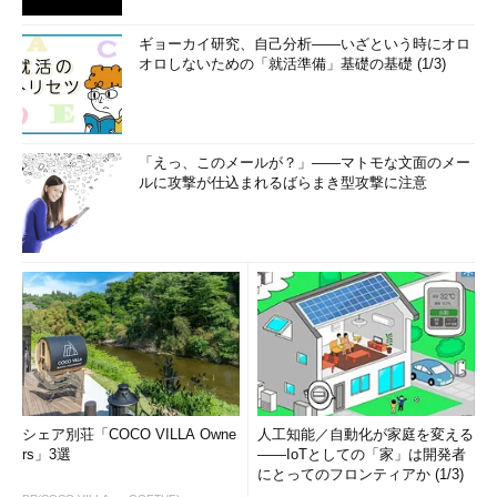
ギョーカイ研究、自己分析――いざという時にオロ
オロしないための「就活準備」基礎の基礎 (1/3)
「えっ、このメールが？」――マトモな文面のメー
ルに攻撃が仕込まれるばらまき型攻撃に注意
シェア別荘「COCO VILLA Owne
人工知能／自動化が家庭を変える
rs」3選
――IoTとしての「家」は開発者
にとってのフロンティアか (1/3)