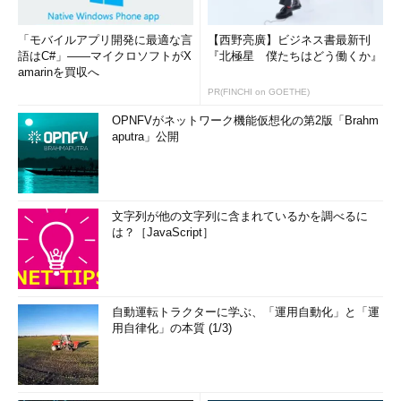
「モバイルアプリ開発に最適な言
【西野亮廣】ビジネス書最新刊
語はC#」――マイクロソフトがX
『北極星 僕たちはどう働くか』
amarinを買収へ
PR(FINCHI on GOETHE)
OPNFVがネットワーク機能仮想化の第2版「Brahm
aputra」公開
文字列が他の文字列に含まれているかを調べるに
は？［JavaScript］
自動運転トラクターに学ぶ、「運用自動化」と「運
用自律化」の本質 (1/3)