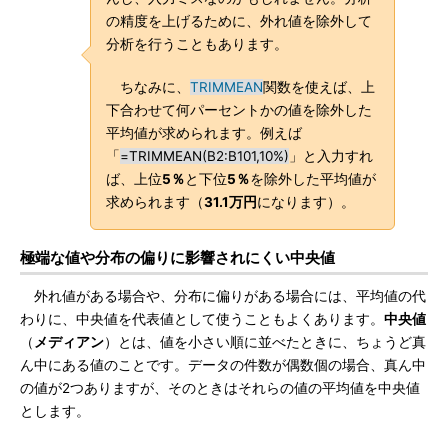
の精度を上げるために、外れ値を除外して
分析を行うこともあります。
ちなみに、
TRIMMEAN
関数を使えば、上
下合わせて何パーセントかの値を除外した
平均値が求められます。例えば
「
=TRIMMEAN(B2:B101,10%)
」と入力すれ
ば、上位
5％
と下位
5％
を除外した平均値が
求められます（
31.1万円
になります）。
極端な値や分布の偏りに影響されにくい中央値
外れ値がある場合や、分布に偏りがある場合には、平均値の代
わりに、中央値を代表値として使うこともよくあります。
中央値
（
メディアン
）とは、値を小さい順に並べたときに、ちょうど真
ん中にある値のことです。データの件数が偶数個の場合、真ん中
の値が2つありますが、そのときはそれらの値の平均値を中央値
とします。