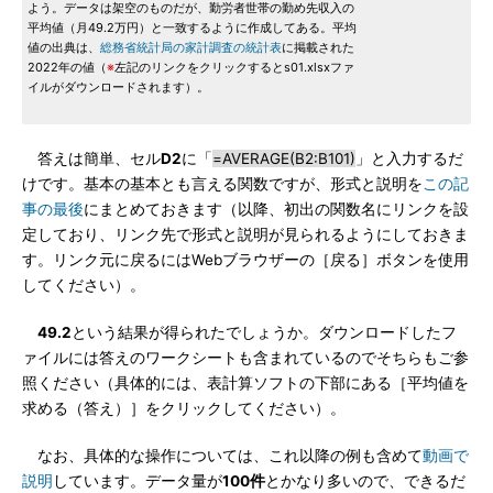
よう。データは架空のものだが、勤労者世帯の勤め先収入の
平均値（月49.2万円）と一致するように作成してある。平均
値の出典は、
総務省統計局の家計調査の統計表
に掲載された
2022年の値（
※
左記のリンクをクリックするとs01.xlsxファ
イルがダウンロードされます）。
答えは簡単、セル
D2
に「
=AVERAGE(B2:B101)
」と入力するだ
けです。基本の基本とも言える関数ですが、形式と説明を
この記
事の最後
にまとめておきます（以降、初出の関数名にリンクを設
定しており、リンク先で形式と説明が見られるようにしておきま
す。リンク元に戻るにはWebブラウザーの［戻る］ボタンを使用
してください）。
49.2
という結果が得られたでしょうか。ダウンロードしたフ
ァイルには答えのワークシートも含まれているのでそちらもご参
照ください（具体的には、表計算ソフトの下部にある［平均値を
求める（答え）］をクリックしてください）。
なお、具体的な操作については、これ以降の例も含めて
動画で
説明
しています。データ量が
100件
とかなり多いので、できるだ