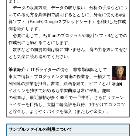
ます。
データの収集方法、データの取り扱い、分析の手法などにつ
いての考え方を具体例で説明するとともに、身近に使える表計
算ソフト（ExcelやGoogleスプレッドシート）を利用した作成
例を紹介します。
必要に応じて、Pythonのプログラムや統計ソフトRなどでの
作成例にも触れることにします。
数学などの前提知識は特に問いません。肩の力を抜いてぜひ
とも気楽に読み進めてください。
筆者紹介：
IT系ライターの傍ら、非常勤講師として
東大で情報・プログラミング関連の授業を、一橋大で
AI関連の授業を担当。書道、絵画を経て、ピアノとバ
羽山博
イオリンを独学で始めるも学習曲線は常に平坦。趣味
の献血は、最近脈拍が多く99回で一旦中断。さらにリターン
ライダーを目指し、大型二輪免許を取得。1年かけてコツコツ
と貯金し、ようやくバイクを購入（またもや金欠）。
サンプルファイルの利用について