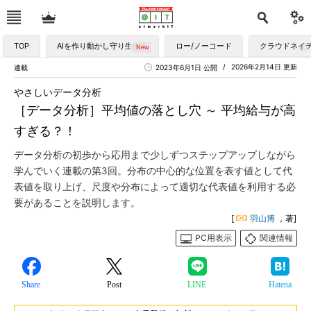
TOP
AIを作り動かし守り生かす
ロー/ノーコード
クラウドネイ
2026年2月14日 更新
連載
2023年6月1日 公開
やさしいデータ分析
［データ分析］平均値の落とし穴 ～ 平均給与が高
すぎる？！
データ分析の初歩から応用まで少しずつステップアップしながら
学んでいく連載の第3回。分布の中心的な位置を表す値として代
表値を取り上げ、尺度や分布によって適切な代表値を利用する必
要があることを説明します。
[
羽山博
，著]
PC用表示
関連情報
Share
Post
LINE
Hatena