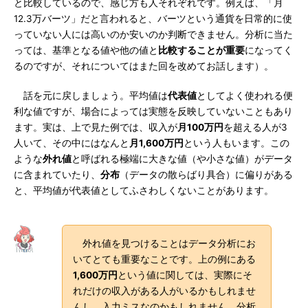
と比較しているので、感じ方も人それぞれです。例えば、「月
12.3万バーツ」だと言われると、バーツという通貨を日常的に使
っていない人には高いのか安いのか判断できません。分析に当た
っては、基準となる値や他の値と
比較することが重要
になってく
るのですが、それについてはまた回を改めてお話します）。
話を元に戻しましょう。平均値は
代表値
としてよく使われる便
利な値ですが、場合によっては実態を反映していないこともあり
ます。実は、上で見た例では、収入が
月100万円
を超える人が3
人いて、その中にはなんと
月1,600万円
という人もいます。この
ような
外れ値
と呼ばれる極端に大きな値（や小さな値）がデータ
に含まれていたり、
分布
（データの散らばり具合）に偏りがある
と、平均値が代表値としてふさわしくないことがあります。
外れ値を見つけることはデータ分析にお
いてとても重要なことです。上の例にある
1,600万円
という値に関しては、実際にそ
れだけの収入がある人がいるかもしれませ
んし、入力ミスなのかもしれません。分析