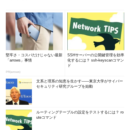
堅牢さ・コスパだけじゃない最新
SSHサーバーの公開鍵管理を効率
「arrows」事情
化するには？ ssh-keyscanコマン
ド
PR(arrows)
文系と理系の知恵を生かす――東京大学がサイバー
セキュリティ研究グループを始動
ルーティングテーブルの設定をテストするには？ ro
uteコマンド