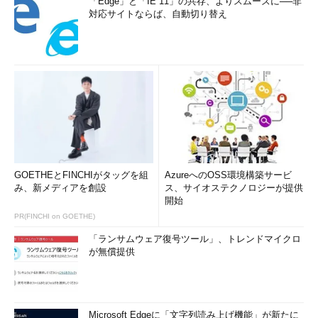
「Edge」と「IE 11」の共存、よりスムーズに──非
対応サイトならば、自動切り替え
GOETHEとFINCHIがタッグを組
AzureへのOSS環境構築サービ
み、新メディアを創設
ス、サイオステクノロジーが提供
開始
PR(FINCHI on GOETHE)
「ランサムウェア復号ツール」、トレンドマイクロ
が無償提供
Microsoft Edgeに「文字列読み上げ機能」が新たに