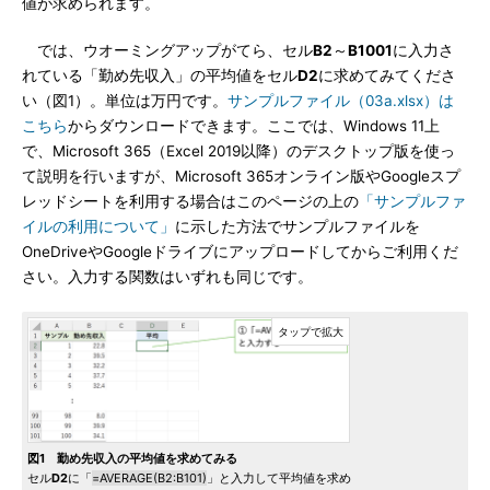
値が求められます。
では、ウオーミングアップがてら、セル
B2
～
B1001
に入力さ
れている「勤め先収入」の平均値をセル
D2
に求めてみてくださ
い（図1）。単位は万円です。
サンプルファイル（03a.xlsx）は
こちら
からダウンロードできます。ここでは、Windows 11上
で、Microsoft 365（Excel 2019以降）のデスクトップ版を使っ
て説明を行いますが、Microsoft 365オンライン版やGoogleスプ
レッドシートを利用する場合はこのページの上の
「サンプルファ
イルの利用について」
に示した方法でサンプルファイルを
OneDriveやGoogleドライブにアップロードしてからご利用くだ
さい。入力する関数はいずれも同じです。
図1 勤め先収入の平均値を求めてみる
セル
D2
に「
=AVERAGE(B2:B101)
」と入力して平均値を求め