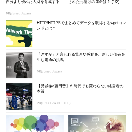
自分より優れた人財を育成する
された元請けの運命は？ (1/2)
PR(dentsu Japan)
HTTP/HTTPSでまとめてデータを取得するwgetコマ
ンドとは？
「さすが」と言われる驚きや感動を。新しい価値を
生む電通の挑戦
PR(dentsu Japan)
【見城徹×藤田晋】AI時代でも変わらない経営者の
本質
PR(FINCHI on GOETHE)