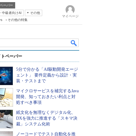
ペーパー
・中級者向けAI
その他
マイページ
ws
その他の特集
イトペーパー
5分で分かる「AI駆動開発エージ
ェント」 要件定義から設計・実
装・テストまで
マイクロサービスを補完するJava
k
開発、知っておきたい利点と対
処すべき事項
紙文化を無理なくデジタル化、
DXを強力に推進する「スキマ決
裁」システム化術
ノーコードでテスト自動化を推