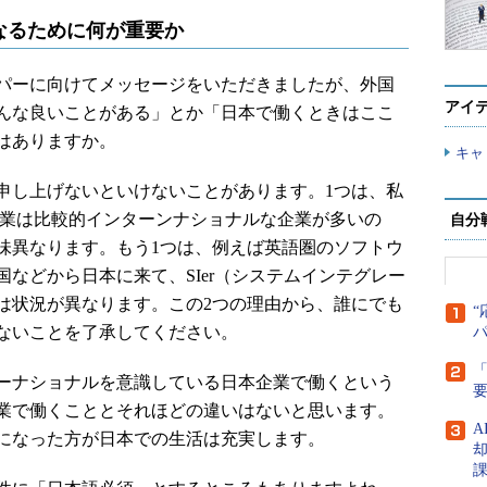
なるために何が重要か
パーに向けてメッセージをいただきましたが、外国
アイ
んな良いことがある」とか「日本で働くときはここ
はありますか。
キャ
し上げないといけないことがあります。1つは、私
いる企業は比較的インターンナショナルな企業が多いの
自分
味異なります。もう1つは、例えば英語圏のソフトウ
などから日本に来て、SIer（システムインテグレー
は状況が異なります。この2つの理由から、誰にでも
“
ないことを了承してください。
「
ーナショナルを意識している日本企業で働くという
業で働くこととそれほどの違いはないと思います。
A
になった方が日本での生活は充実します。