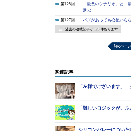
128
「最悪のシナリオ」と「
選ぶ
127
バグがあっても心配いら
過去の連載記事が 126 件あります
前のページ
関連記事
「左様でございます」 
「難しいロジックが、ふ
シリコンバレーについた