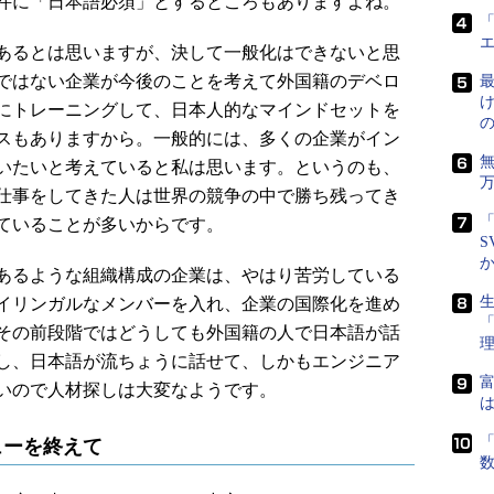
件に「日本語必須」とするところもありますよね。
「
あるとは思いますが、決して一般化はできないと思
ではない企業が今後のことを考えて外国籍のデベロ
最
にトレーニングして、日本人的なマインドセットを
スもありますから。一般的には、多くの企業がイン
いたいと考えていると私は思います。というのも、
仕事をしてきた人は世界の競争の中で勝ち残ってき
「
ていることが多いからです。
S
あるような組織構成の企業は、やはり苦労している
生
イリンガルなメンバーを入れ、企業の国際化を進め
その前段階ではどうしても外国籍の人で日本語が話
し、日本語が流ちょうに話せて、しかもエンジニア
富
いので人材探しは大変なようです。
は
「
ンタビューを終えて