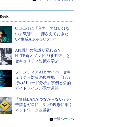
Book
ChatGPTに「入力してはいけな
い」5項目――押さえておきた
い“生成AIのNGリスト”
API設計の常識が変わる？
HTTP新メソッド「QUERY」と
セキュリティ対策を学ぶ
フロンティアAIとサイバーセキ
ュリティ対策の現在地 「17万
行のAIコード分析」事例と公的
ガイドラインが示す道筋
「無線LANがつながらない」の
苦情をゼロに 3つの現場に学ぶ
ネットワーク改善術
»
一覧ページへ