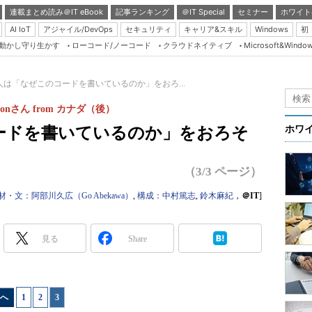
連載まとめ読み＠IT eBook
記事ランキング
＠IT Special
セミナー
ホワイト
AI IoT
アジャイル/DevOps
セキュリティ
キャリア&スキル
Windows
初
り動かし守り生かす
ローコード/ノーコード
クラウドネイティブ
Microsoft&Windo
Server & Storage
HTML5 + UX
人は「なぜこのコードを書いているのか」をおろ...
Smart & Social
Mahonさん from カナダ（後）
Coding Edge
ードを書いているのか」をおろそ
ホワ
Java Agile
Database Expert
（3/3 ページ）
Linux ＆ OSS
材・文：阿部川久広（Go Abekawa）
,
構成：中村篤志
,
鈴木麻紀
，
＠IT
]
Master of IP Networ
Security & Trust
見る
Share
Test & Tools
Insider.NET
へ
1
|
2
|
3
ブログ