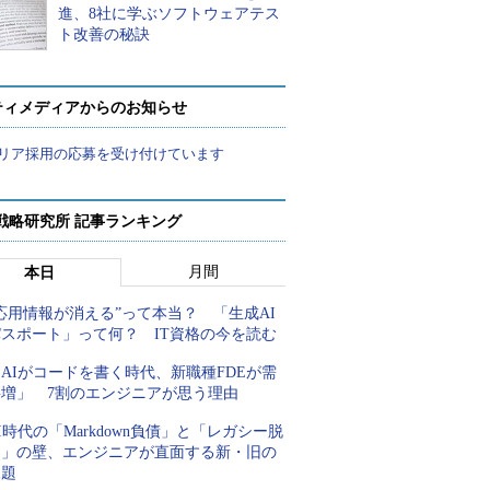
進、8社に学ぶソフトウェアテス
ト改善の秘訣
ティメディアからのお知らせ
リア採用の応募を受け付けています
戦略研究所 記事ランキング
月間
本日
応用情報が消える”って本当？ 「生成AI
パスポート」って何？ IT資格の今を読む
AIがコードを書く時代、新職種FDEが需
要増」 7割のエンジニアが思う理由
I時代の「Markdown負債」と「レガシー脱
却」の壁、エンジニアが直面する新・旧の
課題