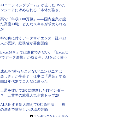
AIコーディングブーム」が去ったUSで、
エンジニアに求められる「本体の強さ」
高で「年収6000万超」――国内企業が設
けた高度AI職 どんなスキルが求められる
のか
無料で身に付くデータサイエンス 延べ23
万人が受講、総務省が募集開始
Excel好き」では進化できない、「Excel/C
Vでデータ連携」が残る今、AIをどう使う
か
成AIを“使ったことない”エンジニアは
「楽しさ」が半分？ 仕事に「満足」する
理由は年代別でこんなに違った
士通を抜いて2位に躍進したITベンダー
？ IT業界の就職人気企業トップ20
AI活用する新人増えてOJT負担増」 複
数の調査で露呈した現場の苦悩
»
ランキングをもっと見る