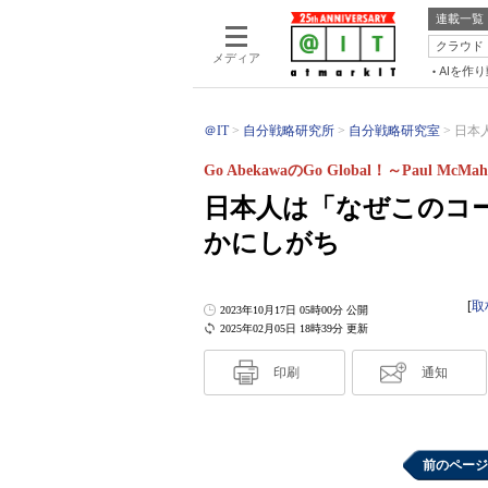
連載一覧
クラウド
メディア
AIを作
＠IT
自分戦略研究所
自分戦略研究室
日本
Go AbekawaのGo Global！～Paul Mc
日本人は「なぜこのコ
かにしがち
[
取
2023年10月17日 05時00分 公開
2025年02月05日 18時39分 更新
印刷
通知
前のページ