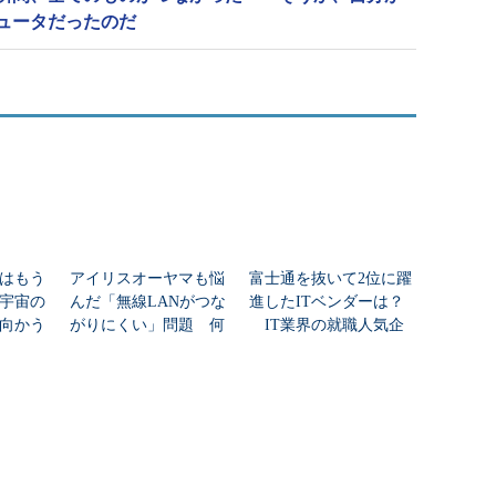
ュータだったのだ
はもう
アイリスオーヤマも悩
富士通を抜いて2位に躍
年宇宙の
んだ「無線LANがつな
進したITベンダーは？
向かう
がりにくい」問題 何
IT業界の就職人気企
新技術
を変えて解決した？
業トップ20