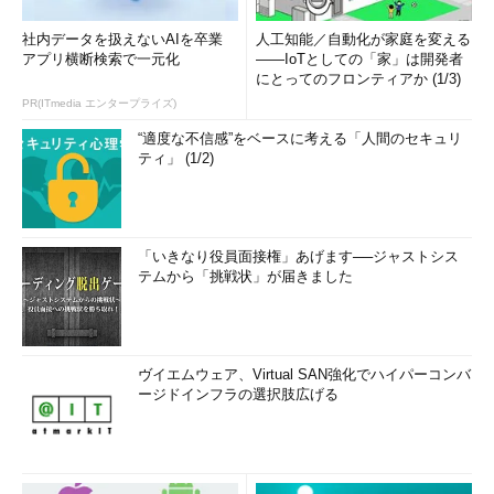
社内データを扱えないAIを卒業
人工知能／自動化が家庭を変える
アプリ横断検索で一元化
――IoTとしての「家」は開発者
にとってのフロンティアか (1/3)
PR(ITmedia エンタープライズ)
“適度な不信感”をベースに考える「人間のセキュリ
ティ」 (1/2)
「Process management」画面の構成
「いきなり役員面接権」あげます──ジャストシス
ここでは、アプリケーション名の右側に
テムから「挑戦状」が届きました
ある［End］ボタンをクリックすること
で、アプリケーションを強制終了させる
ことができる。
ヴイエムウェア、Virtual SAN強化でハイパーコンバ
ージドインフラの選択肢広げる