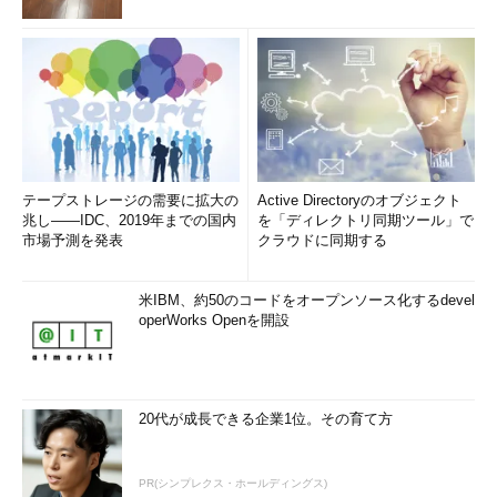
PC Managerをインストールする（4）
このダイアログも初回起動時のみ表示さ
れる。後述のToolboxを有効（表示）す
る場合は、［Try it out］ボタンをクリッ
クする。
PC Managerを起動すると、システムに常駐し、通知領域（イ
テープストレージの需要に拡大の
Active Directoryのオブジェクト
ンジケーター領域）にアイコンが登録される。そのため、PC
兆し――IDC、2019年までの国内
を「ディレクトリ同期ツール」で
Managerの画面を閉じても常駐しているため、通知領域の［PC
市場予測を発表
クラウドに同期する
Manager］アイコンをクリックすれば、再び画面を開くことが可
能だ。
米IBM、約50のコードをオープンソース化するdevel
operWorks Openを開設
20代が成長できる企業1位。その育て方
通知領域にPC Managerのアイコンが登
PR(シンプレクス・ホールディングス)