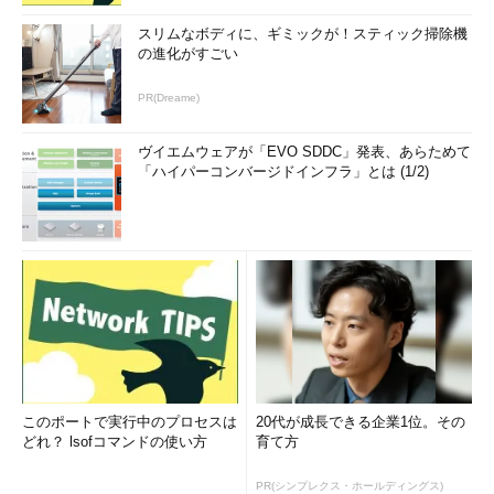
スリムなボディに、ギミックが！スティック掃除機
の進化がすごい
PR(Dreame)
「Home」画面の構成
メモリの解放と一時ファイルの削除は、ここの［B
oost］ボタンをクリックすると実行できる。
ヴイエムウェアが「EVO SDDC」発表、あらためて
「ハイパーコンバージドインフラ」とは (1/2)
［Boost］ボタンの下にある［Health check］ボタンをクリッ
クすると、一時ファイルの削除やアプリケーションごとのスター
トアップの無効化などができる画面が表示される。実行したい項
目にチェックを入れて、［Proceed］ボタンをクリックすればよ
い。
このポートで実行中のプロセスは
20代が成長できる企業1位。その
どれ？ lsofコマンドの使い方
育て方
PR(シンプレクス・ホールディングス)