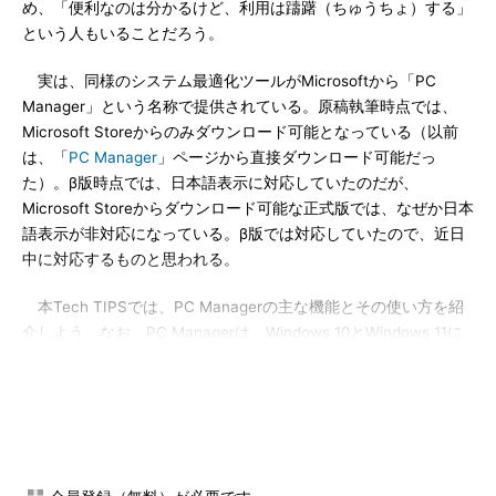
め、「便利なのは分かるけど、利用は躊躇（ちゅうちょ）する」
という人もいることだろう。
実は、同様のシステム最適化ツールがMicrosoftから「PC
Manager」という名称で提供されている。原稿執筆時点では、
Microsoft Storeからのみダウンロード可能となっている（以前
は、「
PC Manager
」ページから直接ダウンロード可能だっ
た）。β版時点では、日本語表示に対応していたのだが、
Microsoft Storeからダウンロード可能な正式版では、なぜか日本
語表示が非対応になっている。β版では対応していたので、近日
中に対応するものと思われる。
本Tech TIPSでは、PC Managerの主な機能とその使い方を紹
介しよう。なお、PC Managerは、Windows 10とWindows 11に
対応しているが、本稿ではWindows 11上で実行した際の手順や
画面で説明している（Windows 10でも相当する機能などが呼び
出される）。
PC Managerをインストールする