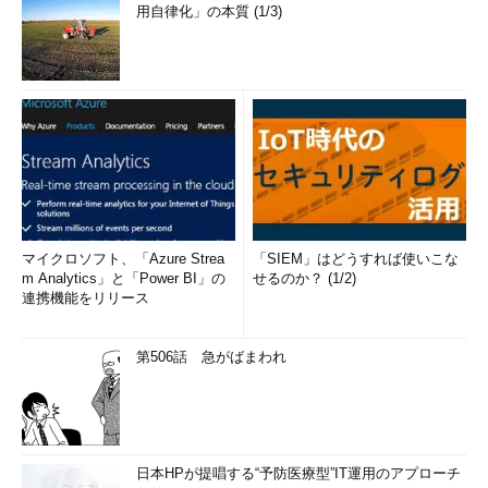
用自律化」の本質 (1/3)
「Startup apps」画面の構成
アプリケーション名の右側にあるスイッ
マイクロソフト、「Azure Strea
「SIEM」はどうすれば使いこな
チを「オフ」にすると、スタートアップ
m Analytics」と「Power BI」の
せるのか？ (1/2)
を無効化できる。再起動後、この設定が
連携機能をリリース
有効になる。
第506話 急がばまわれ
PC Managerの「Windows Update」は更新プログラムの
選択が可能
次の「System protection」画面には、セキュリティ関連の項
日本HPが提唱する“予防医療型”IT運用のアプローチ
目が集まっている。