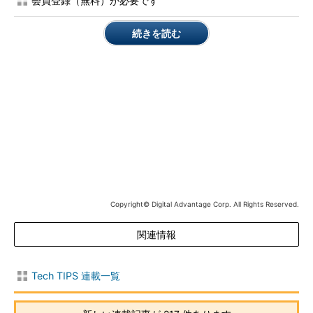
会員登録（無料）が必要です
PC Managerは、前述の通り、Microsoft Storeで配布されてい
る。Microsoft Storeを起動し、検索ボックスに「PC Manager」
続きを読む
と入力して検索すれば、「Microsoft PC Manager」が見つかる
はずだ。「Microsoft PC Manager」のページを開き、提供元が
「Microsoft Corporation」であることを確認してから、［インス
トール］ボタンをクリックすればインストールできる。
PC Managerが起動し、「Welcome to Microsoft PC
Manager」画面が表示されるので、［Start］ボタンをクリック
すればよい。この画面で「Start automatically when sign in to
Windows」のチェックを入れると、サインイン時にPC Manager
が自動起動するようになる（後から自動起動を「オフ」にするこ
とも可能）。
Copyright© Digital Advantage Corp. All Rights Reserved.
起動すると、初回のみ「use the handy Toolbox……」というダ
関連情報
イアログが表示される。これは、後述のToolboxを起動するかど
うかを確認するものだ。PC Managerの起動時に、Toolboxを起
動する場合は［Try it Out］ボタンをクリックする。
Tech TIPS 連載一覧