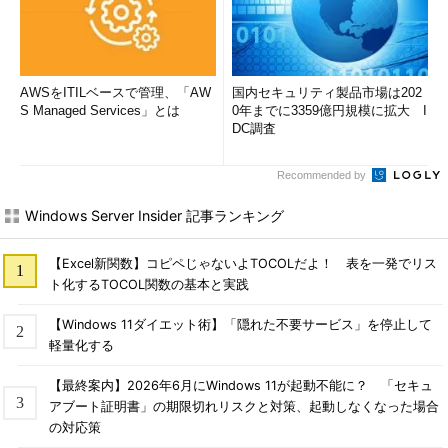
「Pop-up management」では、広告などのポップアップを表
示するアプリケーションを検知し、ブロックする機能を提供す
る。
AWSをITILベースで管理、「AW
国内セキュリティ製品市場は202
S Managed Services」とは
0年までに3359億円規模に拡大 I
サイズや種類を指定してファイルの一覧を取得可能
DC調査
「Storage Management」画面は、［設定］アプリの［システ
Recommended by
ム］－［ストレージ］画面に相当する機能が、より細かく設定で
きるようになっている。「Deep cleanup」欄の［Processing］
Windows Server Insider 記事ランキング
ボタンをクリックすると、［Home］画面の［Deep cleanup］ボ
タンをクリックした際と同じ画面が表示され、不要な一時ファイ
【Excel新関数】コピペじゃないよTOCOLだよ！ 表を一発でリス
ルなどを削除できる。
ト化するTOCOL関数の基本と実践
【Windows 11ダイエット術】「隠れた不要サービス」を停止して
軽量化する
【最終案内】2026年6月にWindows 11が起動不能に？ 「セキュ
アブート証明書」の期限切れリスクと対策、起動しなくなった場合
の対応策