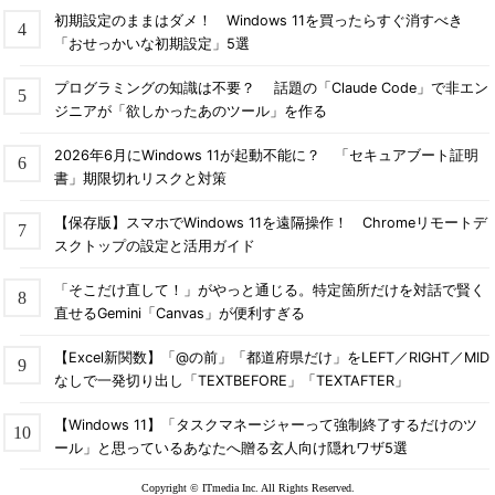
初期設定のままはダメ！ Windows 11を買ったらすぐ消すべき
「おせっかいな初期設定」5選
プログラミングの知識は不要？ 話題の「Claude Code」で非エン
ジニアが「欲しかったあのツール」を作る
「Storage Management」画面でストレージを管理
2026年6月にWindows 11が起動不能に？ 「セキュアブート証明
不要なファイルの削除などができる。
書」期限切れリスクと対策
【保存版】スマホでWindows 11を遠隔操作！ Chromeリモートデ
「Manage large files」画面では、ファイルサイズと種類でフ
スクトップの設定と活用ガイド
ァイルをスクリーニングできる機能だ。ファイルサイズ（Size）
「そこだけ直して！」がやっと通じる。特定箇所だけを対話で賢く
と種類（Type）を選択し、［View in File Explorer］ボタンをク
直せるGemini「Canvas」が便利すぎる
リックすると、該当するファイルがエクスプローラーで表示され
る。不要なファイルや別のストレージへの移動が望ましいファイ
【Excel新関数】「@の前」「都道府県だけ」をLEFT／RIGHT／MID
ルを探すような場合に便利だ。
なしで一発切り出し「TEXTBEFORE」「TEXTAFTER」
【Windows 11】「タスクマネージャーって強制終了するだけのツ
ール」と思っているあなたへ贈る玄人向け隠れワザ5選
Copyright © ITmedia Inc. All Rights Reserved.