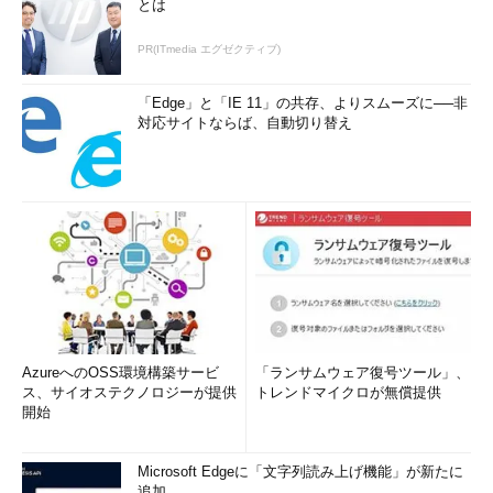
とは
PR(ITmedia エグゼクティブ)
「Edge」と「IE 11」の共存、よりスムーズに──非
対応サイトならば、自動切り替え
「System protection」画面の構成
セキュリティ関連の項目で構成されている。「Virus & threa
t protection」欄の［Scan］ボタンをクリックすると、［Wi
ndowsセキュリティ］アプリの「ウイルスと脅威の防止」画
AzureへのOSS環境構築サービ
面が開き、クイックスキャンが開始される。
「ランサムウェア復号ツール」、
ス、サイオステクノロジーが提供
トレンドマイクロが無償提供
開始
「Virus & threat protection」欄の［Scan］ボタンをクリック
すると、［Windowsセキュリティ］アプリの「ウイルスと脅威の
Microsoft Edgeに「文字列読み上げ機能」が新たに
追加