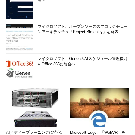
防止」画面が開き、クイックスキャンが開始される。
「Windows Update」をクリックすると、自動的にWindows
Updateが実行され、適用可能な更新プログラムの一覧が表示さ
マイクロソフト、オープンソースのブロックチェー
れる。PC Managerのメリットは、適用したい更新プログラムの
ンアーキテクチャ「Project Bletchley」を発表
選択が可能なことだ。通常、［設定］アプリのWindows Update
では、見つかった更新プログラムは全て適用される。一方、PC
Managerでは、チェックボックスで適用を保留しておきたいもの
が選択できる。
マイクロソフト、GeneeのAIスケジュール管理機能
をOffice 365に統合へ
AI／ディープラーニングに特化、
Microsoft Edge、「WebVR」を