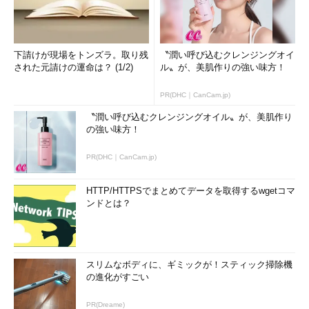
下請けが現場をトンズラ。取り残
〝潤い呼び込むクレンジングオイ
された元請けの運命は？ (1/2)
ル〟が、美肌作りの強い味方！
PC Managerをインストールする（3）
初回起動時のみこの画面が表示される。
PR(DHC｜CanCam.jp)
サインイン時に自動起動する場合は、チ
ェックを入れた状態で、［Start］ボタ
〝潤い呼び込むクレンジングオイル〟が、美肌作り
ンをクリックする。
の強い味方！
▼
PR(DHC｜CanCam.jp)
HTTP/HTTPSでまとめてデータを取得するwgetコマ
ンドとは？
スリムなボディに、ギミックが！スティック掃除機
の進化がすごい
PR(Dreame)