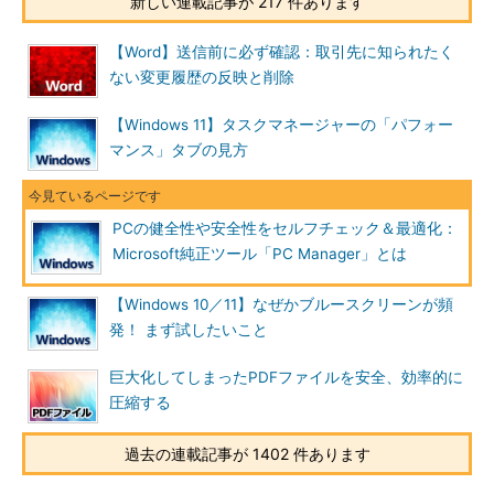
新しい連載記事が 217 件あります
【Word】送信前に必ず確認：取引先に知られたく
ない変更履歴の反映と削除
【Windows 11】タスクマネージャーの「パフォー
マンス」タブの見方
PCの健全性や安全性をセルフチェック＆最適化：
Microsoft純正ツール「PC Manager」とは
【Windows 10／11】なぜかブルースクリーンが頻
PC Managerをインストールする（1）
発！ まず試したいこと
PC Managerは、Microsoft Storeで配布されている。「Micr
osoft Store」アプリを起動し、「PC Manager」で検索する
巨大化してしまったPDFファイルを安全、効率的に
と、検索結果に「Microsoft PC Manager」が表示されるは
ずだ。
圧縮する
▼
過去の連載記事が 1402 件あります