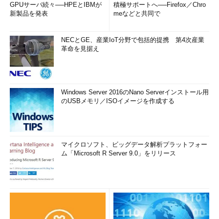
GPUサーバ続々──HPEとIBMが
積極サポートへ──Firefox／Chro
新製品を発表
meなどと共同で
「Windows Update」画面の構成
適用可能な更新プログラムが一覧表示される。Windows Up
dateと異なり、チェックを外すことで、適用を除外すること
NECとGE、産業IoT分野で包括的提携 第4次産業
が可能だ。
革命を見据え
「Default browser settings」をクリックすると、［設定］ア
プリの［アプリ］－［既定のアプリ］画面が開く。
Windows Server 2016のNano Serverインストール用
のUSBメモリ／ISOイメージを作成する
また「Taskbar repair」をクリックすると、タスクバーのボタ
ン類をデフォルトに戻すことができる。ウィジェットを非表示に
している場合は、「Enable default features」欄の「Enable
Widgets on taskbar」にチェックを入れて、［Repair］ボタンを
マイクロソフト、ビッグデータ解析プラットフォー
クリックすると、タスクバーに［ウィジェット］ボタンが表示さ
ム「Microsoft R Server 9.0」をリリース
れ、ウィジェットが表示可能になる。
「Restore default apps」では、OfficeドキュメントやWebペ
ージ、PDFファイルを開く際の既定アプリをデフォルト設定
（OfficeはMicrosoft Office、WebページはMicrosoft Edge、PDF
ファイルもMicrosoft Edge）に戻すことができる。