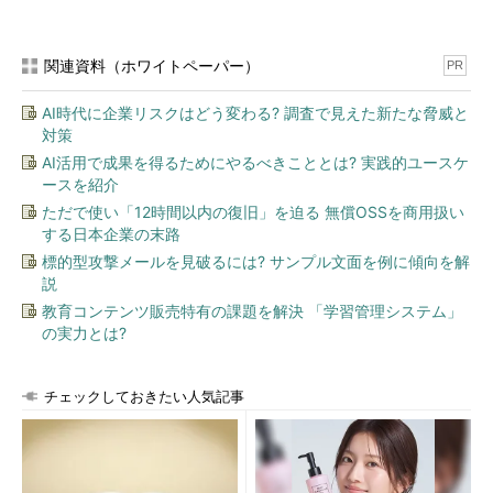
関連資料（ホワイトペーパー）
PR
AI時代に企業リスクはどう変わる? 調査で見えた新たな脅威と
対策
AI活用で成果を得るためにやるべきこととは? 実践的ユースケ
ースを紹介
ただで使い「12時間以内の復旧」を迫る 無償OSSを商用扱い
する日本企業の末路
PC Managerをインストールする（2）
標的型攻撃メールを見破るには? サンプル文面を例に傾向を解
［インストール］ボタンをクリックして、「Microsoft PC
説
Manager」をインストールする。
教育コンテンツ販売特有の課題を解決 「学習管理システム」
の実力とは?
▼
チェックしておきたい人気記事