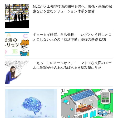
NECが人工知能技術の開発を強化、映像・画像の探
索などを含むソリューション体系を整備
ギョーカイ研究、自己分析――いざという時にオロ
「Health check」画面の構成
オロしないための「就活準備」基礎の基礎 (1/3)
一時ファイルの削除やタスクバーのリセット、スタートアッ
プの無効化がこの画面だけで実行できる。
「えっ、このメールが？」――マトモな文面のメー
［Process］ボタンをクリックすると、「Process
ルに攻撃が仕込まれるばらまき型攻撃に注意
management」画面が開き、アプリケーションの強制終了ができ
る。また、［Deep cleanup］ボタンでは、不要な一時ファイル
の削除が可能だ。［設定］アプリの［システム］－［ストレー
ジ］にある［クリーンアップ対象候補］を、より細かいレベルで
削除対象候補を選択して実行できるようにした感じである。これ
も削除したい項目を選択してから、［Proceed］ボタンをクリッ
クすればよい。