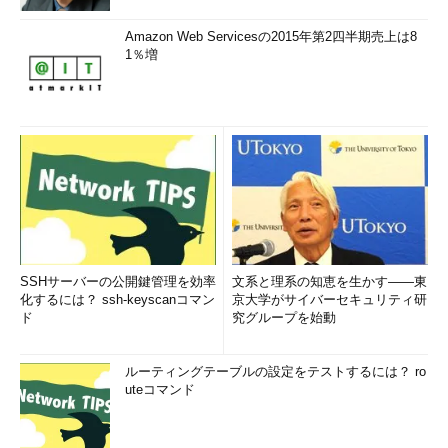
録される
PC Managerを起動すると、システムに
Amazon Web Servicesの2015年第2四半期売上は8
常駐し、通知領域（インジケーター領
1％増
域）にアイコンが登録される。
メモリを解放するなら「Home」画面の「PC boost」
まずは「Home」画面について説明しよう。「Home」画面に
は、比較的利用する頻度が高い項目が集められている。
メモリを解放するのならば、「Home」画面を開いて、
［Boost］ボタンをクリックすればよい。メモリの解放ととも
に、一時ファイル（テンポラリーファイル）も削除される。
SSHサーバーの公開鍵管理を効率
文系と理系の知恵を生かす――東
化するには？ ssh-keyscanコマン
京大学がサイバーセキュリティ研
ド
究グループを始動
ルーティングテーブルの設定をテストするには？ ro
uteコマンド