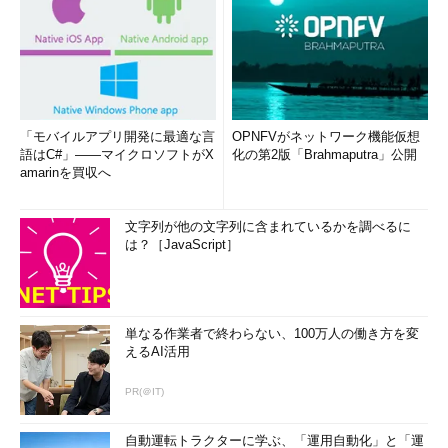
「モバイルアプリ開発に最適な言
OPNFVがネットワーク機能仮想
語はC#」――マイクロソフトがX
化の第2版「Brahmaputra」公開
amarinを買収へ
「Deep cleanup」画面の構成
不要な一時ファイルなどをスキャンして一覧表示される。こ
こでチェックしたファイルは、［Proceed］ボタンをクリッ
文字列が他の文字列に含まれているかを調べるに
クすると削除される。
は？［JavaScript］
［Startup］ボタンをクリックすると、次の画面でサインイン
時に自動起動されるように設定されているアプリケーションの一
単なる作業者で終わらない、100万人の働き方を変
覧が表示される。アプリケーション名の右側にあるスイッチを
えるAI活用
「オフ」にすると、自動起動が無効にできる。［設定］アプリの
［アプリ］－［スタートアップ］に相当するものだ。
PR(＠IT)
自動運転トラクターに学ぶ、「運用自動化」と「運