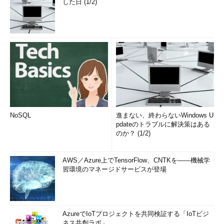
した日 (1/2)
NoSQL
進まない、終わらないWindows U
pdateのトラブルに解決策はある
のか？ (1/2)
AWS／Azure上でTensorFlow、CNTKを――機械学
習環境のマネージドサービスが登場
AzureでIoTプロジェクトを共同検証する「IoTビジ
ネス共創ラボ」