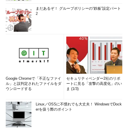
まだあるぞ！ グループポリシーの“鉄板”設定パート
2
Google Chromeで「不正なファイ
セキュリティベンダー2社のリポ
ル」と誤判定されたファイルをダ
ートに見る「攻撃の高度化」のい
ウンロードする
ま (1/3)
Linux／OSSに不慣れでも大丈夫！ WindowsでDock
erを扱う際のポイント