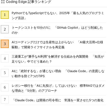
Coding Edge 記事ランキング
PythonでもTypeScriptでもない、2025年「最も人気のプログラミ
ング言語」
トークンコストを10分の1に 「GitHub Copilot」はどう削減した
のか
AIコーディングだけでは生産性は上がらない 「AI最大活用×仕様
駆動」で開発ライフサイクルを再定義
三菱重工が“勝手なAI利用”を解消する仕組みを内製開発 「知見が
足りない」中でどう進めた？
AIに「絶対するな」が通じない理由 「Claude Code」の意図しな
い動作を防ぐ7つのTIPS
レガシー移行を「AIに丸投げ」してはいけない 標準RAGではダメ
な理由と「5分割」のアプローチ
「Claude Code」は開発の司令塔に 常識を一変させた5つの進化