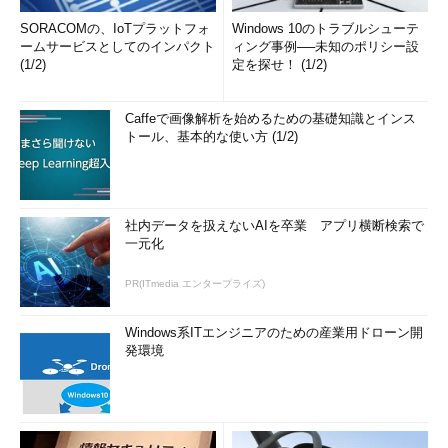
SORACOMの、IoTプラットフォ
Windows 10のトラブルシューテ
ームサービスとしてのインパクト
ィング事例──未知のポリシー設
(1/2)
定を探せ！ (1/2)
Caffeで画像解析を始めるための基礎知識とインス
トール、基本的な使い方 (1/2)
社内データを扱えないAIを卒業 アプリ横断検索で
一元化
PR(ITmedia エンタープライズ)
Windows系ITエンジニアのための産業用ドローン開
発環境