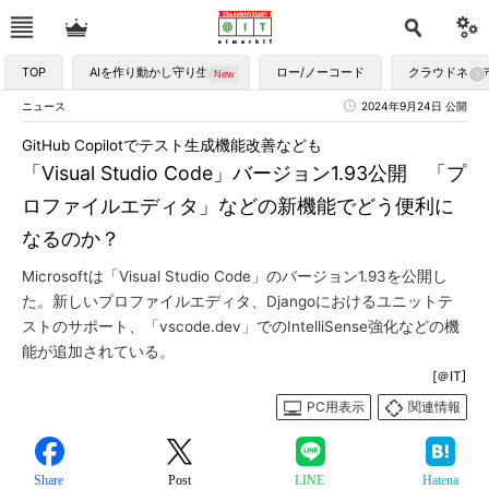
TOP
AIを作り動かし守り生かす
ロー/ノーコード
クラウドネイ
ニュース
2024年9月24日 公開
GitHub Copilotでテスト生成機能改善なども
「Visual Studio Code」バージョン1.93公開 「プ
ロファイルエディタ」などの新機能でどう便利に
なるのか？
Microsoftは「Visual Studio Code」のバージョン1.93を公開し
た。新しいプロファイルエディタ、Djangoにおけるユニットテ
ストのサポート、「vscode.dev」でのIntelliSense強化などの機
能が追加されている。
[＠IT]
PC用表示
関連情報
Share
Post
LINE
Hatena