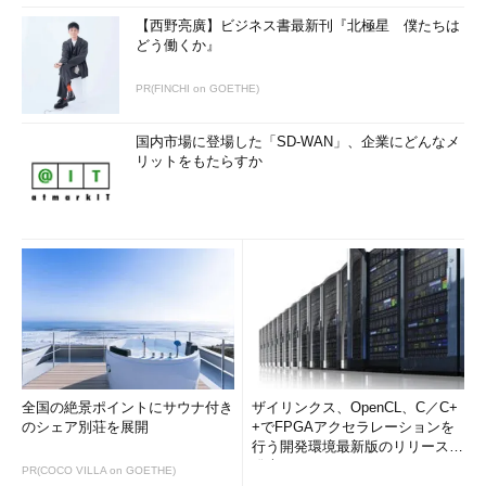
【西野亮廣】ビジネス書最新刊『北極星 僕たちは
どう働くか』
PR(FINCHI on GOETHE)
国内市場に登場した「SD-WAN」、企業にどんなメ
リットをもたらすか
全国の絶景ポイントにサウナ付き
ザイリンクス、OpenCL、C／C+
のシェア別荘を展開
+でFPGAアクセラレーションを
行う開発環境最新版のリリースを
発表
PR(COCO VILLA on GOETHE)