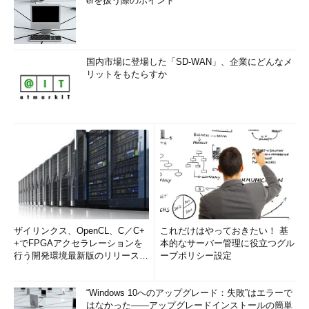
erを扱う際のポイント
共通して必要としている設計部品を開発し、それらを半導体会社
に販売する。これにより開発コストを広く薄く負担してもらうと
ともに、そこから収益を上げるビジネスモデルだ。ここにライセ
ンサー（IPの販売元）とライセンシー（IPの活用先）は非対称と
国内市場に登場した「SD-WAN」、企業にどんなメ
なり、IPビジネスが成立してくる。
リットをもたらすか
このようなIP業界の勃興の旗手となったのが、Arm（当時は
「ARM」と大文字）だ。1990年代後半、「携帯電話を作るなら
ARMコアが必須」という欧州の携帯電話業界のトレンドがARM
の世界覇権を決定付けた。
携帯電話メーカーがバラバラに独自CPUを作っていたら、あの
当時の携帯電話の爆発的な普及はなかったと思う。CPUはARM
に任せ、携帯電話メーカーはそれ以外のところで差別化する。携
帯電話のあの急激な発展の中でやるべきことは膨大にあったの
ザイリンクス、OpenCL、C／C+
これだけはやっておきたい！ 基
だ。
+でFPGAアクセラレーションを
本的なサーバー管理に役立つグル
行う開発環境最新版のリリースを
ープポリシー設定
ARMはCPUのIPを半導体会社に販売するが、自らは製造しない
発表
し、製品販売もしない。なぜならIP会社が自ら製品を製造販売な
“Windows 10へのアップグレード：失敗”はエラーで
どしたら、半導体会社のコンペティター（競合会社）ということ
はなかった――アップグレードインストールの簡単