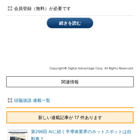
一貫して手掛けている垂直統合型メーカーが主流だった。クロス
会員登録（無料）が必要です
ライセンスという手法は、双方がメーカーであるからこそ成り立
っていたといえる。まずこれを振り返る。
続きを読む
当時は半導体の権利関係に関する法令なども未整備だった。半
導体製造のキモであるマスクパターン（その当時の線幅でも目に
見えない図形でしかない）の保護などは決まっていなかったの
だ。マスク保護に関する法律が制定されるのは米国、日本ともに
1980年代中盤を待たねばならない。
Copyright© Digital Advantage Corp. All Rights Reserved.
また、半導体産業自体のパワーの問題もある。まだ売り上げ規
模が小さかった半導体会社に対して、相対的に規模が大きかった
関連情報
完成品会社は買い手のパワーを発揮できていた。
頭脳放談 連載一覧
完成品メーカーは製品を購入するに当たって「セカンドソー
ス」というものを要求するのが通例だったのだ。完成品会社の屋
台骨を支える製品の一部品でしかない半導体が1社供給だと、そ
新しい連載記事が 17 件あります
の小さな会社に死命を制せられてしまう。部品の値段もこなれな
い。当然ソース（供給元）は複数が良いのだ。
第296回 AIに続く半導体業界のホットスポットは自
動車？