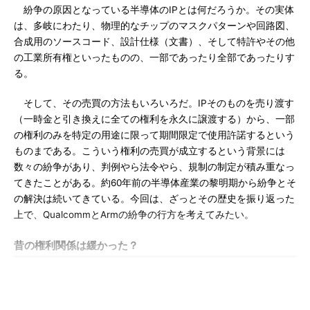
紛争の原因となっている半導体のIPとは何だろうか。その実体
は、多岐にわたり、物理的なチップのマスクパターンや回路図、
合成用のソースコード、設計仕様（文書）、そして特許やその他
の工業所有権といったものの、一部であったり全部であったりす
る。
そして、その売買の方法もいろいろだ。IPそのものを売り渡す
（一時金と引き換えに全ての権利を永久に譲渡する）から、一部
の権利のみを特定の用途に限って期間限定で使用許諾するという
ものまである。こういう権利の売買が成立するという背景には
数々の紛争があり、判例やら法令やら、規制の制定が積み重なっ
てきたことがある。約60年前の半導体産業の黎明期から紛争とそ
の解決は続いてきている。今回は、ざっとその歴史を振り返った
上で、QualcommとArmの紛争の行方を考えてみたい。
昔の権利関係は緩かった？
その昔の半導体業界では「クロスライセンス」という手法が幅
を利かせていた。黎明期から1980年代くらいまでの時期の話であ
る。この時代、半導体会社と言えば、設計、製造、販売の全てを