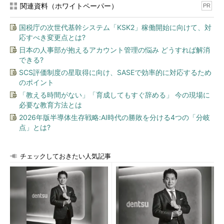
関連資料（ホワイトペーパー）
PR
慣である。相手に使用を認める代わり、どちらが何をどれだけ使
ったか、時々持ち寄って「精算」しましょう、という関係である
国税庁の次世代基幹システム「KSK2」稼働開始に向けて、対
のだ。通常は、大手半導体同士であれば、かなりな部分が相殺さ
応すべき変更点とは?
れてゼロになってしまうものだったようだ。
日本の人事部が抱えるアカウント管理の悩み どうすれば解消
できる?
AMDとIntelのx86を巡る紛争がIP紛争を変えた？
SCS評価制度の星取得に向け、SASEで効率的に対応するため
のポイント
この辺が崩れてくる端緒が、AMDとIntelのx86を巡る紛争だろ
「教える時間がない」「育成してもすぐ辞める」 今の現場に
う。1980年代のことだ。Intel 8088（8086）はIBMに採用され、
必要な教育方法とは
今に至るPCの源流となった。その時、IBMは8088、8086のセカ
2026年版半導体生存戦略:AI時代の勝敗を分ける4つの「分岐
ンドソースをIntelに要求した。この時点での関係性はIBMは巨
点」とは?
人、Intelは小人だ。
そこで、IntelはAMD（Intel本社とAMD本社は地理的にすぐ近
チェックしておきたい人気記事
い。そして首脳陣同士も仲が良かったと聞く）をセカンドソース
として選び、設計情報（IP、このときは物理的なマスクデータそ
のもの）を渡してAMD製の8086の製造が始まった。
この関係はPC/AT向けの80286まで続いたが、すぐに崩れるこ
とになった。Intelは、AMDにライセンスした80286が同じマスク