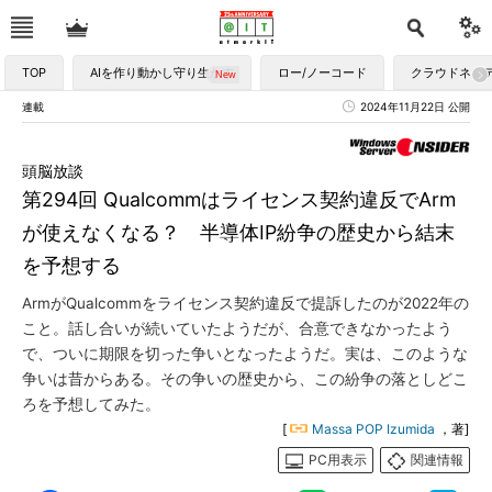
TOP
AIを作り動かし守り生かす
ロー/ノーコード
クラウドネイ
連載
2024年11月22日 公開
頭脳放談
第294回 Qualcommはライセンス契約違反でArm
が使えなくなる？ 半導体IP紛争の歴史から結末
を予想する
ArmがQualcommをライセンス契約違反で提訴したのが2022年の
こと。話し合いが続いていたようだが、合意できなかったよう
で、ついに期限を切った争いとなったようだ。実は、このような
争いは昔からある。その争いの歴史から、この紛争の落としどこ
ろを予想してみた。
[
Massa POP Izumida
，著]
PC用表示
関連情報