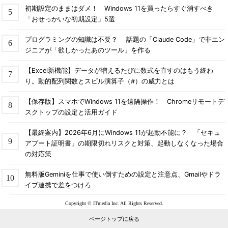
初期設定のままはダメ！ Windows 11を買ったらすぐ消すべき
「おせっかいな初期設定」5選
プログラミングの知識は不要？ 話題の「Claude Code」で非エン
ジニアが「欲しかったあのツール」を作る
【Excel新機能】データが増えるたびに数式を直すのはもう終わ
り。動的配列関数とスピル演算子（#）の威力とは
【保存版】スマホでWindows 11を遠隔操作！ Chromeリモートデ
スクトップの設定と活用ガイド
【最終案内】2026年6月にWindows 11が起動不能に？ 「セキュ
アブート証明書」の期限切れリスクと対策、起動しなくなった場合
の対応策
無料版Geminiを仕事で使い倒すための設定と注意点、Gmailやドラ
イブ連携で差をつけろ
Copyright © ITmedia Inc. All Rights Reserved.
ページトップに戻る