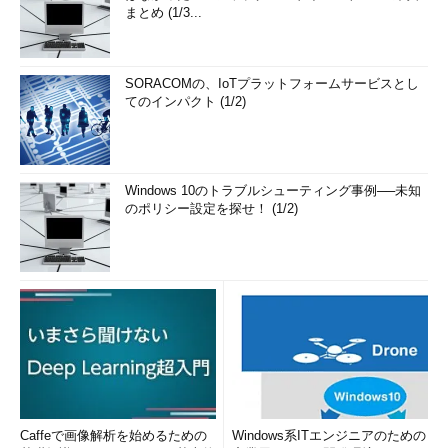
になるからだ。そんなIPが半導体会社相手に売れるわけがない。
まとめ (1/3...
また、製造販売には巨大なリソースとリスクの負担も必要にな
る。ハッキリいって英国発祥の小企業であったARMが世界をカバ
SORACOMの、IoTプラットフォームサービスとし
ーできるような製造販売ができたわけがないのだ。ARMは設計リ
てのインパクト (1/2)
ソースに特化して、各半導体会社にIPを売り込むことで大をなし
た。いまやArmと何らかの契約のない半導体会社はないと思える
くらいのはびこりようである。リスクは半導体会社へ、利益は
Armへという感じだ。少し言い過ぎか。
Windows 10のトラブルシューティング事例──未知
のポリシー設定を探せ！ (1/2)
IPビジネスはどうやってもうけている？
通常、IPをお金にする経路は3つある。あるIPについてライセ
ンスを許諾するときのイニシャルフィー、IPを搭載した製品を販
売するときに個数でかかってくるロイヤルティー、そしてIPのサ
ポートとメンテナンスに関わるフィーである。ライセンスといっ
てもピンキリで、供給を受けたIPをそのままコピーして規定の製
品に搭載できるだけで何の改変も許されないというレベルから、
ある制約（所定の命令セットを守るなど）の中で自由に実装開発
でき、自由に製品展開できるレベルまでさまざまだ。一般に権利
Caffeで画像解析を始めるための
Windows系ITエンジニアのための