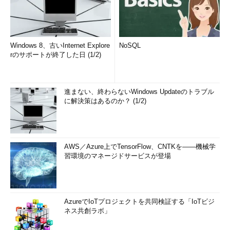
買収以前、QualcommもNuviaもArmとの契約があった。
Qualcomm側にしたら、買収した会社が持っていたIPや契約など
当然買収した自分らに引き継がれるべきという主張のようだ。こ
Windows 8、古いInternet Explore
NoSQL
れはArmの過去事例にも見られる。
rのサポートが終了した日 (1/2)
例えば、斜陽のDEC（Compaqが買収後、Hewlett-Packardが
Compaqを買収）がIntelに半導体部門を売却したとき、DECが設
進まない、終わらないWindows Updateのトラブル
計、製造、販売していた当時最速のARMだったStrongARMも
に解決策はあるのか？ (1/2)
Intelのものになっている。まぁ、Intelはそれを活用できなかった
が。QualcommにしたらNuviaのArmコアが欲しくて大枚はたい
て買収したのだ、「何で使えないの？」ということだろう。
AWS／Azure上でTensorFlow、CNTKを――機械学
一方、Armにしたら、Nuviaはスタートアップの小さい企業、
習環境のマネージドサービスが登場
しかもメンツからして有望であったので、Armが弱かった分野の
市場開拓の期待も込めて特例的にレベルの高いライセンスをお安
く出してしまった、ということかもしれない。
AzureでIoTプロジェクトを共同検証する「IoTビジ
それを押しも押されもせぬ大企業であるQualcommがそのまま
ネス共創ラボ」
引き継いで使えたのでは、Armの利益を大きく損なう、というこ