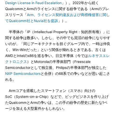
Design License in Feud Escalation
」）。2022年から続く
QualcommとArmのライセンスに関する紛争である（Armのプレ
スリリース「
Arm、ライセンス契約違反および商標権侵害に関し
てQualcomm社とNuvia社を提訴
」）。
半導体の「IP（Intellectual Property Right：知的所有権）」に
関する紛争は数多い。しかし、その中でも泥沼の紛争になりやす
いのが、「同じアーキテクチャを担ぐグループ内で、一時は仲良
く、Win-Winだった」という関係が拗れるときである。古くは
AMDとIntelのx86を巡る争い、日立半導体（今では
ルネサスエレ
クトロニクス
）とMotorolaの半導体部門（Freescale
Semiconductorとして独立後、Philipsの半導体部門が独立した
NXP Semiconductors
と合併）の68系での争いなどが思い起こさ
れる。
Armコアを搭載したスマートフォン（スマホ）向けの
SoC（System-on-a-Chip）などで、ビッグビジネスを作り上げ
たQualcommとArmの争いは、この手の紛争の歴史に新たな1ペ
ージを加える大型案件かもしれない。