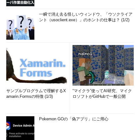
Qualcommのビジネス規模は、そんな昔話の規模など何桁も上回
っているだろう。横で見ていても、どこかで手打ちにしないと、
一瞬で消え去る怪しいウィンドウ、「ウソクライア
と思うのだが。そんなことは当事者は考え尽くしているだろう。
ント（usoclient.exe）」のホントの仕事は？ (1/2)
ArmがダメならRISC-Vがある？
長くなったが最後にRISC-Vの話も書いておこう。上で見たよ
うにArmのライセンス料というのはQualcommであっても腹が立
つ存在らしい。
一方、RISC-Vではライセンス料がかからないということにな
っている。
RISC-V International
という団体は、Armのライセン
ス料に比べたら微々たる金額の会費を払って集った加盟各社が、
サンプルプログラムで理解するX
“マイクラ”使ってAI研究、マイク
話し合って仕様書を作っているだけの団体だからだ。
amarin.Formsの特徴 (1/3)
ロソフトがGitHubで一般公開
仕様書に著作権はあるが、Creative Commonsライセンスのは
ずである。RISC-Vの仕様書に従ったCPUは、誰でも実装設計で
Pokemon GOの「偽アプリ」にご用心
きる。ただし、実装した回路や製品が第三者の特許とかに抵触し
ていないかどうかなどは、製品を製造販売する側の責任である。