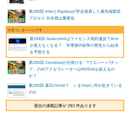
ましてや、1社供給の部品屋が倒産でもしたら目も当てられな
い。半導体メーカーにしたら、セカンドソースがあれば利益率の
第295回 IntelとRapidusが学会発表した最先端製造
高い商売は望めないが、なければないで買ってもらえない。かく
プロセス 分水嶺は量産化
して、当時、多くの半導体会社が相互に互換品を製造販売するよ
うな世界が出来上がっていたのだ。
第294回 Qualcommはライセンス契約違反でArm
互換品といっても許諾ありのケースから、勝手に開発したケー
が使えなくなる？ 半導体IP紛争の歴史から結末
スまであった。マスクパターンをコピーしても法律に抵触すると
を予想する
いう根拠がなかった頃の話だ。実際、1970年代ごろまでの日本企
第293回 Cerebrasが仕掛ける「1ウエハー＝1チッ
業は、盛んに米国半導体のマスクをまねていたらしい。詳細は知
プ」のAIアクセラレーターはNVIDIAを超えるの
らないが……。
か？
ただ当時も特許権は厳然として存在した。ある特許を持つ半導
第292回 落日のIntel？ いまIntelに何が起きている
体会社が、それを使っているはずの半導体会社を訴えて出荷差し
のか
止めを求めることは可能だった。
過去の連載記事が 292 件あります
実際、そのような事例もある。しかし大手半導体会社はお互い
持ちつ持たれつの関係が錯綜していた。それを象徴する関係がク
ロスライセンスだったのだ。半導体会社が相互の持つ権利をお互
いに認め合いましょう、そして紛争を抑止しましょう、という習