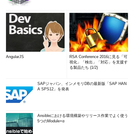
となのだろう。ライセンス契約は相手の足元次第で金額は違うも
のだ。
そこで、Armは2年ほど前に一方的にNuviaの権利を停止し、
Qualcommに改定を持ち掛けたのだと思う。しかし、らちが明か
ないとみて、Armは期限を切った。結局、契約書を読まないとど
ちらの主張が通りそうなのか想像もつかないし、実際は米国デラ
ウェア州（ちなみにIP関係の訴訟ではおなじみの地名だ。知財関
係の訴訟がやりやすい土地と聞く）の連邦地方裁判所でどのよう
AngularJS
RSA Conference 2016に見る「可
視化」「検出」「対応」を支援す
な判決が出るのか次第だ。
る製品たち (1/2)
ただし、出荷差し止めのような判断が出てくると影響は甚大で
ある。そこで思い出されるのは日立製作所とMotorolaの裁判で、
SAPジャパン、インメモリDBの最新版「SAP HAN
日立製作所のマイコン特許抵触でMotorolaの主力CPUが差し止め
A SPS12」を発表
になった一件だ。
日立製作所のマイコン特許は「ごく小さい」もので回避は容易
だったが、既に量産出荷されている主力CPUが出荷停止になると
Ansibleにおける環境構築やリリース作業でよく使う
5つのModule+α
Motorola側の傷は深い。結局、強気に日立製作所を責めていた
Motorolaが慌てて和解に走ったという記憶がある。今回の