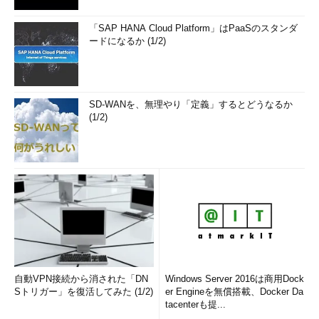
また、工数のかかるCPUの設計など自前でやりたくない、とい
うメーカーもあるだろう。フリーのRISC-V実装もGitHub辺りに
「SAP HANA Cloud Platform」はPaaSのスタンダ
存在するし、RISC-VコアのIPを売っているIPベンダーも複数存在
ードになるか (1/2)
する。性能もピンキリだ。
当然、IPベンダーはその実装設計についてのライセンス料を要
求することになる。ただし、Armのような1社に集中する構造に
SD-WANを、無理やり「定義」するとどうなるか
はなっていない。ソースは複数あるからだ。買うとなってもお求
(1/2)
めやすい価格であるはず。
QualcommもRISC-Vの採用をちらつかせ、Armとの交渉を少し
でも有利に進めたいと思っているのではないかと勘繰ってしまう
が、どうだろう？
筆者紹介
Massa POP Izumida
自動VPN接続から消された「DN
Windows Server 2016は商用Dock
日本では数少ないx86プロセッサのアーキテクト。某米国半導
Sトリガー」を復活してみた (1/2)
er Engineを無償搭載、Docker Da
体メーカーで8bitと16bitの、日本のベンチャー企業でx86互換
tacenterも提...
プロセッサの設計に従事する。その後、出版社の半導体事業部