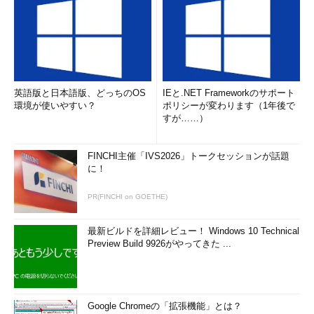
メーカー側のパワーが大きくなったということだ。蛇足だが、部
品屋として完成品会社から一段低く見られていた業界の地位を引
き上げたのはIntelの功績である。
日本でもNECとIntelでもめたが……
英語版と日本語版、どっちのOS
IEと.NET Frameworkのサポート
また、1980年代にはAMDとIntelの紛争に先立ち、NEC（日本
環境が使いやすい？
ポリシーが変わります（1年後で
電気）もIntelのx86の知的財産権に挑んでいる。8086互換のNEC
すが……）
Vシリーズである（1985年販売の「PC-9801U」に搭載された
V30など）。このとき紛争になった知的財産権は著作権だ。
FINCHI主催「IVS2026」トークセッションが話題
に！
この当時のIntelはあまり特許に力を入れていなかったので、有
効な特許に乏しかった。そこで8086に搭載されているマイクロ
PR(FINCHI on GOETHE)
コード（ソフトウェアの一種である）を争いの種にした。マイク
ロコードは著作権で守られるというIntelの主張は認められたが、
最新ビルドを詳細レビュー！ Windows 10 Technical
8086のマイクロコードの著作権は認められなかった。
Preview Build 9926がやってきた ...
当時の米国は、万国著作権条約ではなかったので著作権の主張
に「まるC（コピーライト）」マークが必要だった。ところが
AMDがIntelからのライセンスに基づき製造していた8086の一部
Google Chromeの「拡張機能」とは？