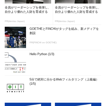
データから作られているはずなのに、AMD製はIntel製より動作
全員がリーダーシップを発揮し、
全員がリーダーシップを発揮し、
クロック周波数が速く、AMD製の80286が売れていることに腹を
自分より優れた人財を育成する
自分より優れた人財を育成する
立てたからだ。
PR(dentsu Japan)
PR(dentsu Japan)
その上、CompaqやDellといったPC/AT互換機メーカーが台頭
GOETHEとFINCHIがタッグを組み、新メディアを
したため、PC業界におけるIBMの存在感は低下していたこともあ
創設
って、IBMに気遣う必要はないとIntelは判断したようだ。
PR(FINCHI on GOETHE)
そして、AMDへのマスク供給を停止してしまったのだ。AMD
にしたらx86が経営の柱の一本になっていたから、x86を販売で
Hello Python (1/3)
きなくなるのは死活問題である。結果、泥沼の紛争となった。
その詳しいいきさつは省くが、結局AMDはx86の販売継続に成
功した。一時は法的に打ち合う関係であったが、その後は製品の
性能で競い合う関係となり、x86を64bit化するに当たっては、
5分で絶対に分かるWebフィルタリング（上級編）
AMDが先に64bit化を果たし、IntelがAMDの規格に乗るというよ
(1/5)
うな関係に深化して、今に至っている。
ともあれ、この辺からセカンドソースによる平和共存から、各
半導体メーカーのガチな知財対決が増えてくる。それだけ半導体