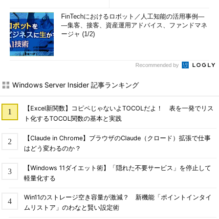
などを経て、現在は某半導体メーカーでヘテロジニアス マルチ
FinTechにおけるロボット／人工知能の活用事例―
コアプロセッサを中心とした開発を行っている。
―集客、接客、資産運用アドバイス、ファンドマネ
ージャ (1/2)
Recommended by
Windows Server Insider 記事ランキング
【Excel新関数】コピペじゃないよTOCOLだよ！ 表を一発でリス
ト化するTOCOL関数の基本と実践
【Claude in Chrome】ブラウザのClaude（クロード）拡張で仕事
はどう変わるのか？
【Windows 11ダイエット術】「隠れた不要サービス」を停止して
軽量化する
Win11のストレージ空き容量が激減？ 新機能「ポイントインタイ
ムリストア」のわなと賢い設定術