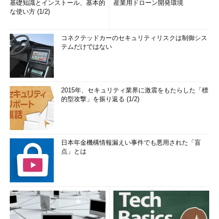
基礎知識とインストール、基本的
産業用ドローン開発環境
範囲が広ければ広いほど各種フィーは高くなると思ってよい。
な使い方 (1/2)
ただ、IPビジネスは典型的なB2Bビジネスであり、個別の契約
は千差万別にして通常未公開である。お互いに相手の足元を見て
コネクテッドカーのセキュリティリスクは制御シス
テムだけではない
契約に至るわけだ。契約書を読まなければ、何がIPの実体であっ
て、どのような行為が許され、どのような行為が許されないのか
は分からないのだ。
2015年、セキュリティ業界に激震をもたらした「標
そもそもQualcommとArmは何でもめているの？
的型攻撃」を振り返る (1/2)
推測になるが、長年スマホ向けのArmコアのSoCを大量に製造
販売してきたQualcommの場合、かなりレベルの高い（権利範囲
の広い）ライセンスを保持していると想像する。そしてその見返
日本年金機構情報漏えい事件でも悪用された「盲
りとして相当な金額の各種フィーを長年Armへ支払ってきたはず
点」とは
だ。
しかし、紛争の発端になったのは、Qualcommが買収した
Nuviaが開発していたArmコアの扱い。このArmコアは、ハイエ
ンドのスマホ向けやArm版Copilot+ PCに搭載されていて、
Qualcommの主力となりつつあるものだ。