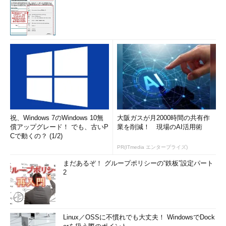
に「まるC」マークが印刷されていない製品があり、そのために
認められなかったという因縁だ。
水平分業への流れがIPベンダーを生んだ
そんな垂直統合の半導体会社間のIP相互ライセンスに大きく変
革を迫ったのが、半導体会社の水平分業への流れだ。1990年代く
らいからだろう。
半導体製造工場の建設費が巨額となったことから、製造部門を
切り離し、設計と販売だけの半導体会社が増えていく。これと同
祝、Windows 7のWindows 10無
大阪ガスが月2000時間の共有作
時期に設計部門も分業化が進んでいくのだ。
償アップグレード！ でも、古いP
業を削減！ 現場のAI活用術
Cで動くの？ (1/2)
PR(ITmedia エンタープライズ)
その昔は何でもかんでも社内で独自設計していたが、SoCとい
われるような巨大な設計ともなると、1社で何でも設計すると膨
まだあるぞ！ グループポリシーの“鉄板”設定パート
大な設計工数をかけるか膨大な設計時間をかけなければ成り立た
2
なくなったのだ。そしてクロスライセンスのような古（いにし
え）の制度が失われる時代にもなっていた。
そこに登場するのがIPベンダー群である。複数の半導体会社が
Linux／OSSに不慣れでも大丈夫！ WindowsでDock