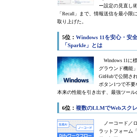
ー設定の見直し術
「Recall」まで、情報送信を最小
取り上げた。
5位：
Windows 11を安
「Sparkle」とは
Windows 
グラウンド機能」
GitHubで公開
ボタン1つで不要
本来の性能を引き出す、最強ツール
6位：
複数のLLMでWebス
ノーコード／ロ
ラットフォーム「