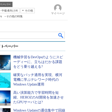
ペーパー
・中級者向けAI
その他
マイページ
ws
その他の特集
イトペーパー
機械学習をDevOpsのようにスピ
ーディーに、立ちはだかる課題
をどう乗り越える?
確実なパッチ適用を実現、横河
k
電機に学ぶテレワーク時代の
Windows Update運用
高い演算能力で学習時間を短
縮、HEROZのAI開発を加速させ
たGPUサーバとは?
Windows Updateの通信集中で回線