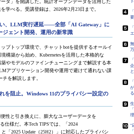
データ」を開講した。統計オープンデータを活用した
ト
を学べる。受講登録は、2026年2月23日まで。
「
LLM実行遅延――全部「AI Gateway」に
「
ージェント開発、運用の新常識
プトップ環境で、チャットbotを提供するオールイ
境構築から始め、Kubernetesを活用した本格的な
構築やモデルのファインチューニングまで解説する本
LMアプリケーション開発や運用で避けて通れない課
プローチを解説します。
を阻止。Windows 11のプライバシー設定の
生
11は利便性と引き換えに、膨大なユーザーデータを
信する仕様だ。本Tech TIPSでは、「2024
）」と「2025 Update（25H2）」に対応したプライバシ