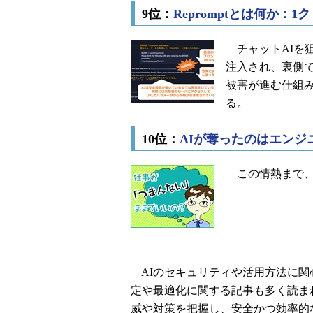
9位：
Repromptとは何か
チャットAIを狙
注入され、裏側
被害が進む仕組
る。
10位：
AIが奪ったのはエン
この情熱まで、
AIのセキュリティや活用方法に関心が
定や最適化に関する記事も多く読ま
威や対策を把握し、安全かつ効率的